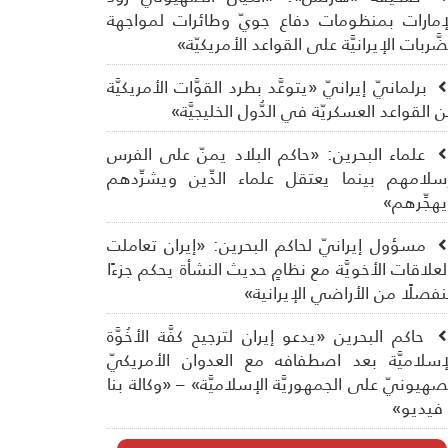
إمارات بمنظومات دفاع جويّ وطائرات لمواجهة
ضَّربات الإيرانيَّة على القواعد الأمريكيّة»
برلمانيّ إيرانيّ «يتوعَّد بطرد القوَّات الأمريكيَّة
 القواعد العسكريّة في الدُّول الخليجيَّة»
علماء البحرين: «حاكم البلاد يمنّ على الفرس
سلامهم بينما يعتقل علماء الدِّين ويشرِّدهم
هجِّرهم»
مسؤول إيرانيّ لحاكم البحرين: «إيران تعاملت
لعلاقات الأخويَّة مع نظامٍ حديث النشأة يحكم جزءًا
فصلًا من الأراضي الإيرانية»
حاكم البحرين «يدعو إيران لترجيح كفَّة الأخُوَّة
إسلاميَّة بعد اصطفافه مع العدوان الأمريكيّ
صهيونيّ على الجمهوريَّة الإسلاميَّة» – «وكالة بنا
فيديو»