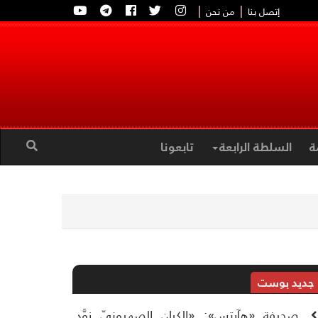
|
|
إتصل بنا
من نحن
ة
السلطة الرابعة
تابعونا
جديد بوست
صحيفة «هآرتس»: «الكيان الصهيونيّ زوَّد