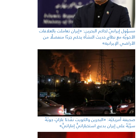
مسؤول إيرانيّ لحاكم البحرين: «إيران تعاملت بالعلاقات
الأخويَّة مع نظامٍ حديث النشأة يحكم جزءًا منفصلًا من
الأراضي الإيرانية»
صحيفة أمريكيّة: «البحرين والكويت نفّذتا غاراتٍ جويّةً
سرّيّةً على إيران بدعمٍ استخباراتيٍّ إماراتيٍّ»