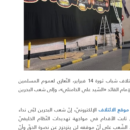
منامة بوست: قدّم المجلس السياسيّ في ائتلاف شباب ثورة 14 فبراير، التّعازي لعموم المسلمين
 الإمام القائد «السّيد علي الخامنئي»، وإلى شعب البحرين
موقع الائتلاف
الإلكترونيّ، إنّ شعب البحرين لبّى نداء
ثابت الأقدام في مواجهة تهديدات النّظام الخليفيّ
ّد الشّعب على أنّ موقفه لن يتزحزح عن نصرة الحقّ وأنّ