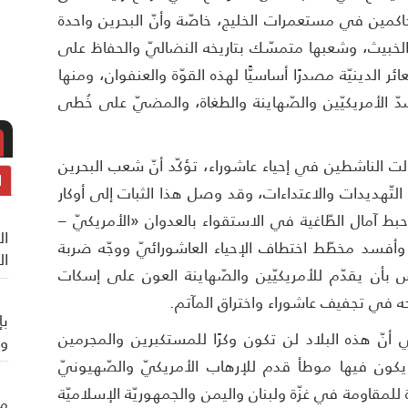
حاكمين في مستعمرات الخليج، خاصّة وأنّ البحرين واحدة
الخبيث، وشعبها متمسّك بتاريخه النضاليّ والحفاظ على
ائر الدينيّة مصدرًا أساسيًّا لهذه القوّة والعنفوان، ومنها
 الأمريكيّين والصّهاينة والطغاة، والمضيّ على خُطى
لت الناشطين في إحياء عاشوراء، تؤكّد أنّ شعب البحرين
ا
التّهديدات والاعتداءات، وقد وصل هذا الثبات إلى أوكار
بط آمال الطّاغية في الاستقواء بالعدوان «الأمريكيّ –
ال
وأفسد مخطّط اختطاف الإحياء العاشورائيّ ووجّه ضربة
ال
س بأن يقدّم للأمريكيّين والصّهاينة العون على إسكات
 في تجفيف عاشوراء واختراق المآتم.
بإ
أنّ هذه البلاد لن تكون وكرًا للمستكبرين والمجرمين
وي
يكون فيها موطأ قدم للإرهاب الأمريكيّ والصّهيونيّ
للمقاومة في غزّة ولبنان واليمن والجمهوريّة الإسلاميّة
من