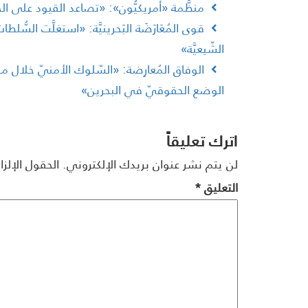
منظَّمة «أمريكيُّون»: «تصاعد القيود على الح
قوى المُعَارَضَة البَحرينيَّة: «استغلَّت السُّ
الشّيعيَّة»
الوفاق المُعارِضة: «السّلوك الأمنيّ خلال مو
الوضع الحقوقيّ في البحرين»
اترك تعليقاً
لن يتم نشر عنوان بريدك الإلكتروني.
الحقول الإلزا
التعليق
*