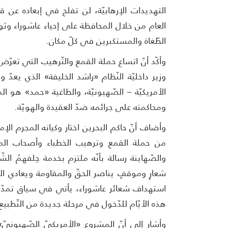
التهديدات الإرهابيّة، لن تفلح في إبعاده عن 
العام من خلال المحافظة على إحياء عاشوراء وثور
الطّغاة والمستكبرين في كلّ مكان.
وأكّد أنّ اتساع حملة القمع والتّرهيب التي تعرّ
وزير داخليّة النّظام «راشد الخليفة» الذي يعدّ 
الأمريكيّة – الصّهيونيّة، والطاغية «حمد» هو 
ومحاكمته على جرائمه ضدّ العقيدة والهويّة.
وأضاف أنّ حاكم البحرين اختار وكيانه المجرم ال
من حملة القمع وترهيب الخطباء وأصحاب المآت
والصّهاينة رسالة بأنّه ملتزم بخدمة حِلفهمُ 
شعارٍ وموقفٍ يناصر الحقّ والمقاومة ويعادي ال
استهداف شعائر عاشوراء، يأتي في سياق تمدّد ا
هذه الأيّام للدّخول في مرحلة جديدة من التّطبيع
وأشار إلى أنّ المشروع «الأمريكيّ الصّهيونيّ