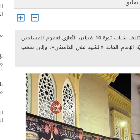
تعليق
ال
ال
من
منامة بوست: قدّم المجلس السياسيّ في ائتلاف شباب ثورة 14 فبراير، التّعازي لعموم المسلمين
ميّة الإمام القائد «السّيد علي الخامنئي»، وإلى شعب
بإ
وي
با
من
ال
ال
– 