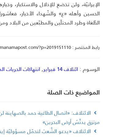
الإيرانيّة، ولن تخضع للإذلال والاستكبار، وخيار
الحسين وأهله «ع» والشّهداء الأخيار، فعاشو
الطّغاة وطرد المحتلّين والمطبّعين من البلاد 
رابط المختصر : manamapost.com/?p=2019151110
الوسوم :
ائتلاف 14 فبراير
,
انتهاكات الحريات الد
المواضیع ذات الصلة
الائتلاف: «اتصال الطاغية حمد بالصهاينة ل
مرتزق يدنِّسُ أرض البحرين»
الائتلاف «يدعو الشَّعبَ لتحمّل مسؤوليّة إي