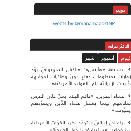
تويتر
Tweets by @manamapostNP
الاکثر قراءة
ليوم
أسبوع
شهر
صحيفة «هآرتس»: «الكيان الصهيونيّ زوَّد
إمارات بمنظومات دفاع جويّ وطائرات لمواجهة
ضَّربات الإيرانيَّة على القواعد الأمريكيّة»
علماء البحرين: «حاكم البلاد يمنّ على الفرس
سلامهم بينما يعتقل علماء الدِّين ويشرِّدهم
هجِّرهم»
برلمانيّ إيرانيّ «يتوعَّد بطرد القوَّات الأمريكيَّة
 القواعد العسكريّة في الدُّول الخليجيَّة»