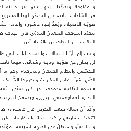
والمقاومة، ويخطّط للإجهاز عليها عبر عملائه ال
من السّاحات الثابتة في التصدّي لهذا المشروع 
هويّته الأصيلة، ويُعدُّ إحياء عاشوراء وإقامة الشّع
يتجدّد الموقف الشعبيّ المدوّي في الهتاف ضدّ
المقاومين والمجاهدين والكربلائيّين.
ولفت إلى أنّ الاعتقالات والاستدعاءات التي طا
لن يتنازل عن هوّيته ودينه وشعائره، مهما كانت 
التجسّس والنظام الخليفيّ ومرتزقته، وهو ما أح
الصّهيونيّ» على المقاومة ومحورها الشّريف، 
قاصمة للطّاغية «حمد»، الذي كان يُمنّي النّف
النصرة للمقاومة في البحرين، ويضمن لهم نجاحه
وأكّد أنّ رسالة شعب البحرين في عاشوراء، هي 
لتنفيذ مشاريعهم ضدّ الأمّة والمقاومة، ولن 
والخليفيّ، وستظلّ في الجبهة الشّريفة المؤيّدة 