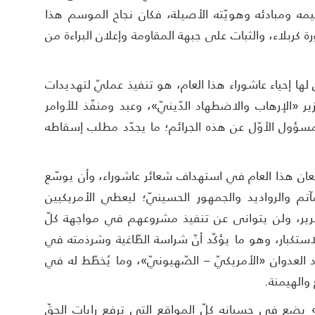
قيمه ومبادئه وهويّته الأصيلة، فكان نجاح الموسم هذا
ة كربلاء، والثبات على جبهة المقاومة وإعلان البراءة من
ض لها إحياء عاشوراء هذا العام، هو تنفيذ عمليّ لتهديدات
وزير «الإرهاب والاضطهاد الدّينيّ»، وعبد ومنفّذ للأوامر
المسؤول الأوّل عن هذه الجرائم؛ ما يجدّد مطلب إسقاطه
إمعان هذا العام في استهداف شعائر عاشوراء، وأن يوسّع
م والرواديد والجمهور الحسينيّ؛ ليعطي الأمريكيين
الشّرير، ولن يتوانى عن تنفيذ مشروعهم في مواجهة كلّ
استكبار، وهو ما يؤكّد أنّ شراسة الطّاغية وشرذمته في
لعدوان «الأمريكيّ – الصّهيونيّ»، وما يُخطّط له في
 والهيمنة.
» يضع في حسبانه كلّ المواقع التي ترفع رايات الحقّ