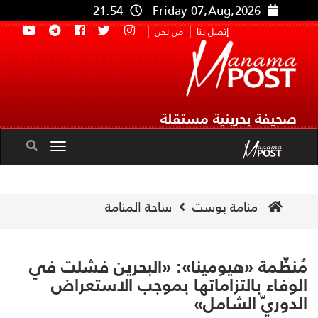
21:54
Friday 07,Aug,2026
|
|
إتصل بنا
من نحن
صحيفة بحرينية مستقلة
Toggle
navigation
منامة بوست
ساحة المنامة
نظّمة «هيومينا»: «البحرين فشلت في
وفاء بالتزاماتها بموجب الاستعراض
دوريّ الشامل»