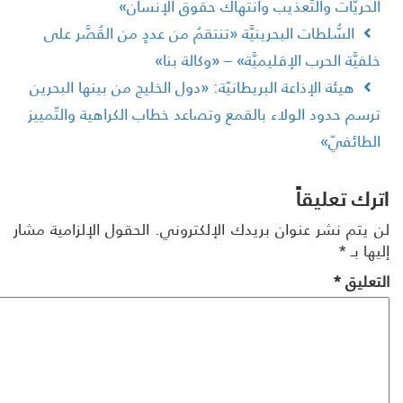
لحريَّات والتَّعذيب وانتهاك حقوق الإنسان»
السُّلطات البحرينيَّة «تنتقمُ من عددٍ من القُصَّر على
لفيَّة الحرب الإقليميَّة» – «وكالة بنا»
هيئة الإذاعة البريطانيّة: «دول الخليج من بينها البحرين
رسم حدود الولاء بالقمع وتصاعد خطاب الكراهية والتّمييز
لطائفيّ»
رك تعليقاً
 يتم نشر عنوان بريدك الإلكتروني.
الحقول الإلزامية مشار
ها بـ
*
تعليق
*