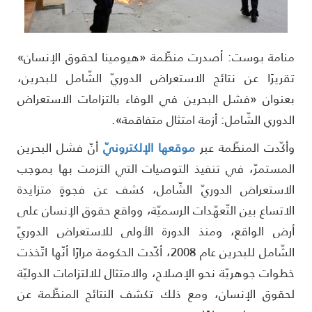
نامة بوست: أصدرت منظّمة «هيومينا لحقوق الإنسان»
قريرًا عن نتائج الاستعراض الدوريّ الشّامل للبحرين،
عنوان «فشل البحرين في الوفاء بالتزامات الاستعراض
لدوري الشّامل: أزمة امتثال متفاقمة».
أكّدت المنظّمة عبر
موقعها الإلكترونيّ
أنّ فشل البحرين
لمستمرّ، في تنفيذ التوصيات التي التزمت بها بموجب
لاستعراض الدوريّ الشّامل، كشف عن فجوةٍ متزايدة
لاتساع بين التّعهّدات الرسميّة، وواقع حقوق الإنسان على
رض الواقع، ومنذ الدورة الأولى للاستعراض الدوريّ
الشّامل للبحرين عام 2008، أكّدت الحكومة مرارًا أنّها اتّخذت
طوات جوهريّة نحو الإصلاح، والامتثال للالتزامات الدوليّة
حقوق الإنسان، ومع ذلك تكشف النتائج المنظّمة عن