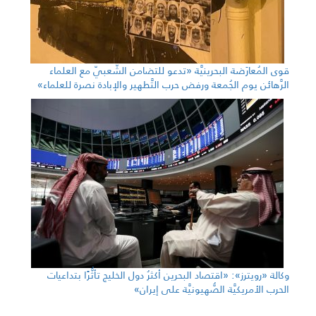
قوى المُعارَضة البحرينيَّة «تدعو للتضامن الشّعبيّ مع العلماء
الرَّهائن يوم الجُمعة ورفض حرب التَّطهير والإبادة نصرة للعلماء»
وكالة «رويترز»: «اقتصاد البحرين أكثرُ دول الخليج تأثُّرًا بتداعيات
الحرب الأمريكيَّة الصُّهيونيَّة على إيران»