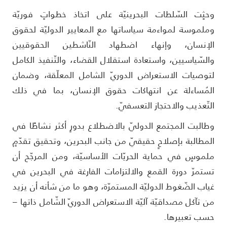
حثٍت السّلطات البحرينيّة على اتخاذ خطواتٍ فوريّة
ملموسة لمواءمة سياساتها مع المعايير الدوليّة لحقوق
لإنسان، وإنهاء اضطهاد النّاشطين الحقوقيين
السّياسيين، واستعادة استقلال القضاء، والتّنفيذ الكامل
توصيات الاستعراض الدوريّ الشامل المعلّقة، وضمان
لمُساءلة عن انتهاكات حقوق الإنسان، بما في ذلك
لتّعذيب والاحتجاز التعسفيّ.
طالبت المجتمع الدوليّ بالاضطلاع بدورٍ أكثر نشاطًا في
لمطالبة بإصلاحٍ حقيقيّ من جانب البحرين، وتحقيق تقدّمٍ
لموسٍ في حماية الحريّات الأساسيّة، ومن المرجّح أن
ستمرّ دورة القمع والالتزامات الفارغة في البحرين في
ياب الضّغوط الدوليّة المستمرّة، وهو ما من شأنه أن يزيد
ن تآكل مصداقيّة آليّة الاستعراض الدوريّ الشّامل ذاتها –
سب تعبيرها.