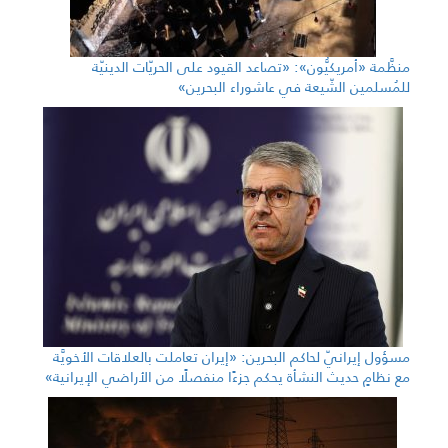
منظَّمة «أمريكيُّون»: «تصاعد القيود على الحريّات الدينيّة
للمُسلمين الشّيعة في عاشوراء البحرين»
مسؤول إيرانيّ لحاكم البحرين: «إيران تعاملت بالعلاقات الأخويَّة
مع نظامٍ حديث النشأة يحكم جزءًا منفصلًا من الأراضي الإيرانية»