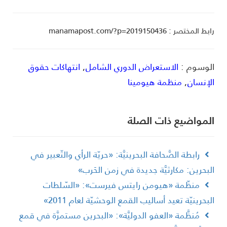
ط المختصر : manamapost.com/?p=2019150436
لوسوم :
الاستعراض الدوري الشامل
,
انتهاكات حقوق
لإنسان
,
منظمة هيومينا
لمواضیع ذات الصلة
رابطة الصَّحافة البحرينيَّة: «حريّة الرأي والتّعبير في
لبحرين: مكارثيَّة جديدة في زمن الحَرب»
منظّمة «هيومن رايتس فيرست»: «السّلطات
لبحرينيّة تعيد أساليب القمع الوحشيّة لعام 2011»
مُنظَّمة «العفو الدوليَّة»: «البحرين مستمرَّة في قمع