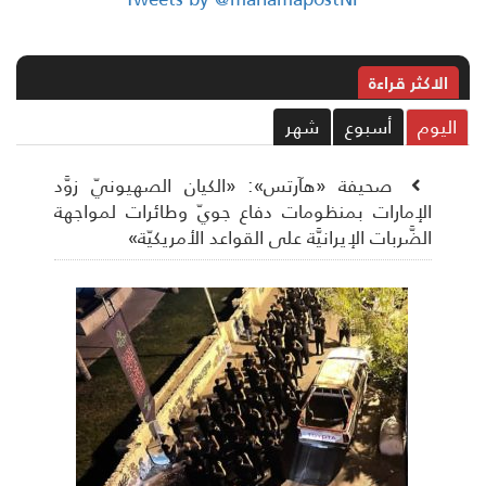
الاکثر قراءة
ليوم
أسبوع
شهر
صحيفة «هآرتس»: «الكيان الصهيونيّ زوَّد
الإمارات بمنظومات دفاع جويّ وطائرات لمواجهة
الضَّربات الإيرانيَّة على القواعد الأمريكيّة»