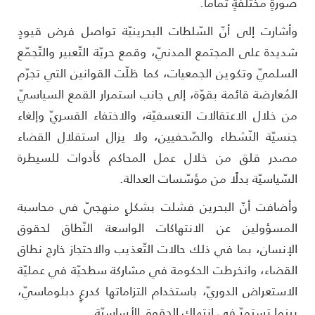
ورةٍ مختلفةٍ تمامًا.
أشارت إلى أنّ السّلطات البحرينيّة تواصل فرض قيودٍ
ديدة على المجتمع المدنيّ، وقمع حريّة التّعبير والتّجمّع
لسلميّ وتكوين الجمعيات، كما ظلّت القوانين التي تجرّم
لمُعارضة قائمة بقوّة، إلى جانب استمرار القمع السياسيّ
ن خلال الاعتقالات التعسفيّة، والاختفاء القسريّ وإلغاء
نسيّة النّشطاء والصّحفيين، ولا يزال استقلال القضاء
صدر قلق من خلال عمل المحاكم كأدوات للسيطرة
لسّياسيّة بدلًا من مؤسّسات العدالة.
أضافت أنّ البحرين فشلت بشكلٍ منهجيّ في محاسبة
لمسؤولين عن الانتهاكات الواسعة النّطاق لحقوق
لإنسان، بما في ذلك حالات التّعذيب والاحتجاز خارج نطاق
لقضاء، وانخرطت الحكومة في مشاركة سطحيّة في عمليّة
لاستعراض الدوريّ، باستخدام التزاماتها كدرعٍ دبلوماسيّ،
ينما تستمرّ في انتهاك الحقوق الأساسيّة.