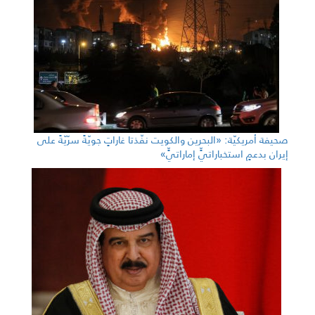
صحيفة أمريكيّة: «البحرين والكويت نفّذتا غاراتٍ جويّةً سرّيّةً على
إيران بدعمٍ استخباراتيٍّ إماراتيٍّ»