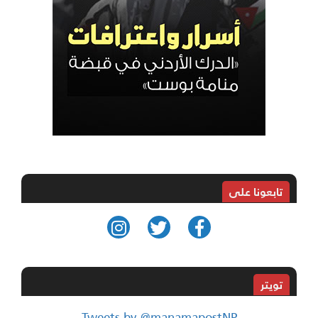
تابعونا على
تويتر
Tweets by @manamapostNP