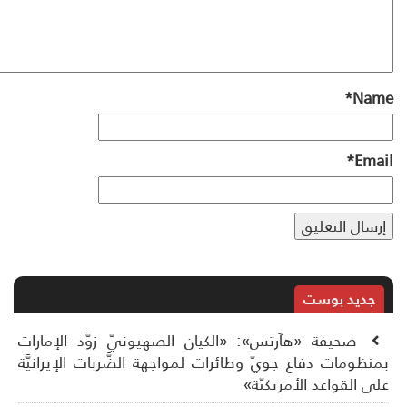
*
Na
*
Ema
جديد بوست
صحيفة «هآرتس»: «الكيان الصهيونيّ زوَّد الإمارات
نظومات دفاع جويّ وطائرات لمواجهة الضَّربات الإيرانيَّة
ى القواعد الأمريكيّة»