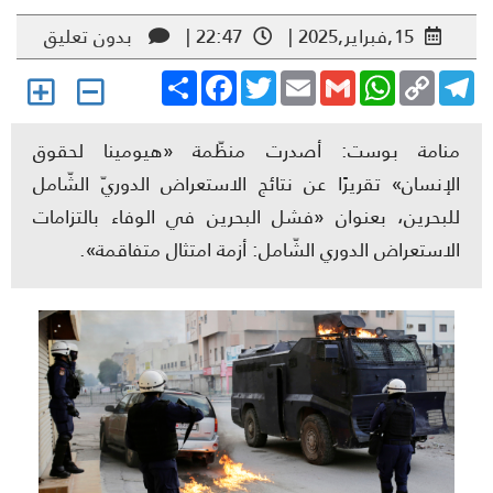
15,فبراير,2025 |
22:47 |
بدون تعليق
Share
Facebook
Twitter
Email
Gmail
WhatsApp
Copy
Telegr
Link
منامة بوست: أصدرت منظّمة «هيومينا لحقوق
الإنسان» تقريرًا عن نتائج الاستعراض الدوريّ الشّامل
للبحرين، بعنوان «فشل البحرين في الوفاء بالتزامات
الاستعراض الدوري الشّامل: أزمة امتثال متفاقمة».