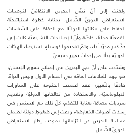
لفتت إلى أنّ تبنّي البحرين الانتقائيّ لتوصيات
لاستعراض الدوريّ الشّامل، بمثابة خطوة استراتيجيّة
لحفاظ على مكانتها الدوليّة مع الحفاظ على السّياسات
لقمعيّة محليًا، خاصّة وأنّ الإصلاحات التشريعيّة كانت إلى
دٍّ كبيرٍ مجرّد أداء، وتمّ تقديمها كوسيلةٍ لاسترضاء الهيئات
لدوليّة بدلًا من إحداث تغييرٍ حقيقيّ.
شدّدت على أنّ نهج البحرين في إصلاح حقوق الإنسان،
و جهد للعلاقات العامّة في المقام الأول وليس التزامًا
ادفًا بالتّغيير، فقد اعتمدت الحكومة على المناورات
لدبلوماسيّة، والاستفادة من تحالفاتها الدوليّة وتقديم
رديات مصاغة بعناية للتقدّم، كلّ ذلك مع الاستمرار في
سكات أصوات المُعارضة، ودعت إلى ضغوطٍ دوليّة لضمان
ساءلة البحرين عن التزاماتها بموجب إطار الاستعراض
لدوريّ الشّامل.