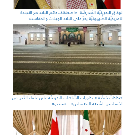
الوفاق البحرينيَّة المُعارِضَة: «اصطفاف حاكم البلاد مع الأجندة
الأمريكيَّة الصُّهيونيَّة يجرّ على البلاد الويلات والمفاسد»
احتجاجاتٌ مُندِّدة «بتجاوزات السُّلطات البحرينيَّة على علماء الدّين من
المُسلمين الشّيعة المعتقلين» – «فيديو»