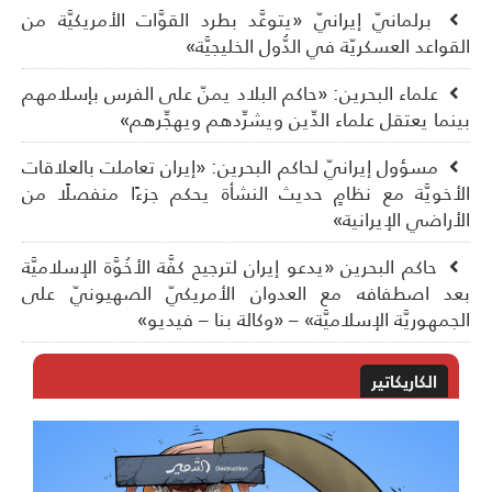
برلمانيّ إيرانيّ «يتوعَّد بطرد القوَّات الأمريكيَّة من
قواعد العسكريّة في الدُّول الخليجيَّة»
علماء البحرين: «حاكم البلاد يمنّ على الفرس بإسلامهم
نما يعتقل علماء الدِّين ويشرِّدهم ويهجِّرهم»
مسؤول إيرانيّ لحاكم البحرين: «إيران تعاملت بالعلاقات
أخويَّة مع نظامٍ حديث النشأة يحكم جزءًا منفصلًا من
أراضي الإيرانية»
حاكم البحرين «يدعو إيران لترجيح كفَّة الأخُوَّة الإسلاميَّة
د اصطفافه مع العدوان الأمريكيّ الصهيونيّ على
جمهوريَّة الإسلاميَّة» – «وكالة بنا – فيديو»
الكاريكاتير