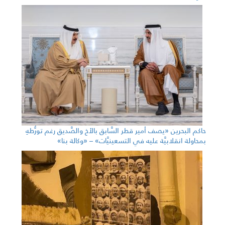
حاكم البحرين «يصف أمير قطر السَّابق بالأخ والصَّديق رغم تورُّطهِ
بمحاولة انقلابيَّة عليه في التسعينيَّات» – «وكالة بنا»