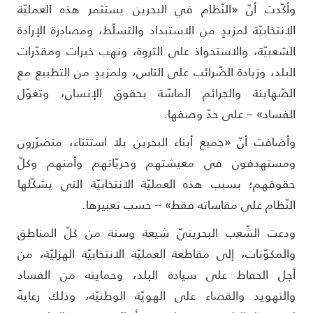
أكّدت أنّ «النّظام في البحرين يستثمر هذه العمليّة
لانتخابيّة لمزيدٍ من الاستبداد والتسلّط، ومصادرة الإرادة
لشعبيّة، والاستحواذ على الثروة، ونهب خيرات ومقدّرات
لبلد، وزيادة الضّرائب على الناس، ولمزيدٍ من التطبيع مع
لصّهاينة والجرائم الماسّة بحقوق الإنسان، وتغوّل
لفساد» – على حدّ وصفها.
أضافت أنّ «جميع أبناء البحرين بلا استثناء، متضرّرون
مستهدفون في معيشتهم وحريّاتهم وأمنهم وكلّ
قوقهم؛ بسبب هذه العمليّة الانتخابيّة التي يشكّلها
لنّظام على مقاساته فقط» – حسب تعبيرها.
دعت الشّعب البحرينيّ شيعة وسنة من كلّ المناطق
المكوّنات، إلى مقاطعة العمليّة الانتخابيّة الهزليّة، من
جل الحفاظ على سيادة البلد، وحمايته من الفساد
التهويد والقضاء على الهويّة الوطنيّة، وذلك رعايةً