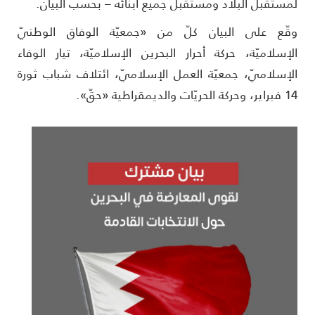
مستقبل البلاد ومستقبل جميع أبنائه – بحسب البيان.
قّع على البيان كلّ من «جمعيّة الوفاق الوطنيّ
لإسلاميّة، حركة أحرار البحرين الإسلاميّة، تيار الوفاء
لإسلاميّ، جمعيّة العمل الإسلاميّ، ائتلاف شباب ثورة
ركة الحريّات والديمقراطية «حقّ».