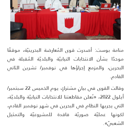
نامة بوست: أصدرت قوى المُعارضة البحرينيّة، موقفًا
وحدًا بشأن الانتخابات النيابيّة والبلديّة المُقبلة في
لبحرين، والمزمع إجراؤها في نوفمبر/ تشرين الثاني
لقادم.
وقالت القوى في بيانٍ مشتركٍ يوم الخميس 22 سبتمبر/
أيلول 2022، «نُعلن مقاطعتنا للانتخابات النيابيّة والبلديّة،
لتي يجريها النظام في البحرين في شهر نوفمبر القادم،
كونها عمليّة صوريّة فاقدة للمشروعيّة والتمثيل
لشعبيّ».