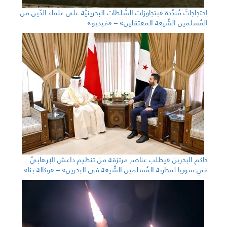
احتجاجاتٌ مُندِّدة «بتجاوزات السُّلطات البحرينيَّة على علماء الدّين من
المُسلمين الشّيعة المعتقلين» – «فيديو»
حاكم البحرين «يطلب عناصر مرتزقة من تنظيم داعش الإرهابيّ
في سوريا لمحاربة المُسلمين الشّيعة في البحرين» – «وكالة بنا»