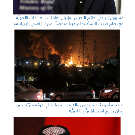
مسؤول إيرانيّ لحاكم البحرين: «إيران تعاملت بالعلاقات الأخويَّة
مع نظامٍ حديث النشأة يحكم جزءًا منفصلًا من الأراضي الإيرانية»
صحيفة أمريكيّة: «البحرين والكويت نفّذتا غاراتٍ جويّةً سرّيّةً على
إيران بدعمٍ استخباراتيٍّ إماراتيٍّ»