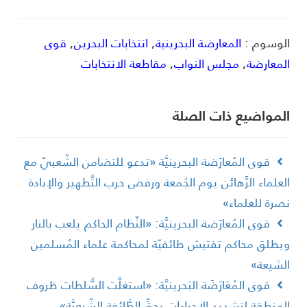
لوسوم :
المعارضة البحرينية
,
انتخابات البحرين
,
قوى
لمعارضة
,
مجلس النواب
,
مقاطعة الانتخابات
لمواضیع ذات الصلة
قوى المُعارَضة البحرينيَّة «تدعو للتضامن الشّعبيّ مع
لعلماء الرَّهائن يوم الجُمعة ورفض حرب التَّطهير والإبادة
صرة للعلماء»
قوى المُعارَضة البحرينيَّة: «النِّظام الحاكم يلعب بالنار
يطلق محاكم تفتيش طائفيّة لمحاكمة علماء المُسلمين
لشيعة»
قوى المُعَارَضَة البَحرينيَّة: «استغلَّت السُّلطات ظروف
لمنطقة لتشديد الإجراءات بحقِّ الطَّائفة الشّيعيَّة»