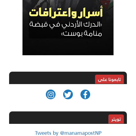
تابعونا على
تويتر
Tweets by @manamapostNP