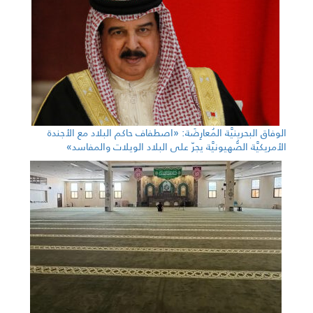
الوفاق البحرينيَّة المُعارِضَة: «اصطفاف حاكم البلاد مع الأجندة
الأمريكيَّة الصُّهيونيَّة يجرّ على البلاد الويلات والمفاسد»