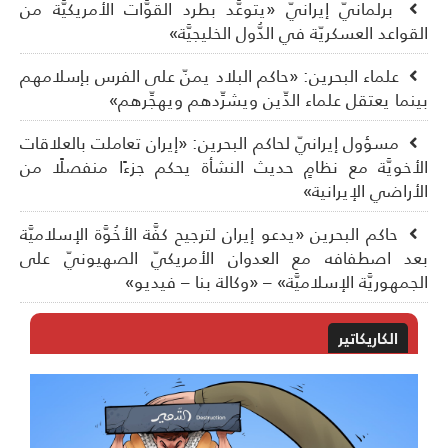
برلمانيّ إيرانيّ «يتوعَّد بطرد القوَّات الأمريكيَّة من
قواعد العسكريّة في الدُّول الخليجيَّة»
علماء البحرين: «حاكم البلاد يمنّ على الفرس بإسلامهم
نما يعتقل علماء الدِّين ويشرِّدهم ويهجِّرهم»
مسؤول إيرانيّ لحاكم البحرين: «إيران تعاملت بالعلاقات
أخويَّة مع نظامٍ حديث النشأة يحكم جزءًا منفصلًا من
أراضي الإيرانية»
حاكم البحرين «يدعو إيران لترجيح كفَّة الأخُوَّة الإسلاميَّة
د اصطفافه مع العدوان الأمريكيّ الصهيونيّ على
جمهوريَّة الإسلاميَّة» – «وكالة بنا – فيديو»
الكاريكاتير