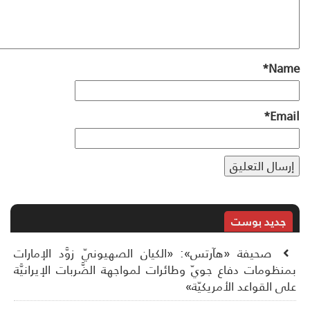
*
Na
*
Ema
جديد بوست
صحيفة «هآرتس»: «الكيان الصهيونيّ زوَّد الإمارات
نظومات دفاع جويّ وطائرات لمواجهة الضَّربات الإيرانيَّة
ى القواعد الأمريكيّة»