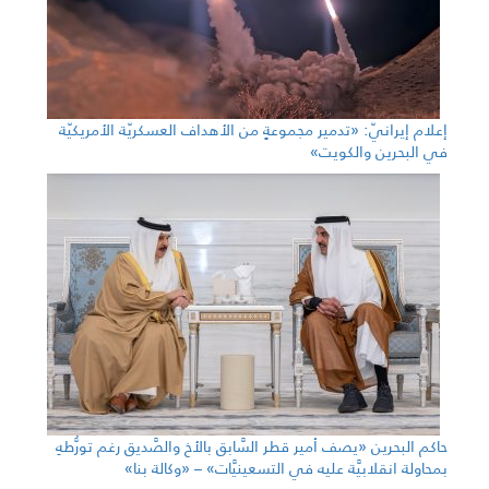
إعلام إيرانيّ: «تدمير مجموعةٍ من الأهداف العسكريّة الأمريكيّة
في البحرين والكويت»
حاكم البحرين «يصف أمير قطر السَّابق بالأخ والصَّديق رغم تورُّطهِ
بمحاولة انقلابيَّة عليه في التسعينيَّات» – «وكالة بنا»