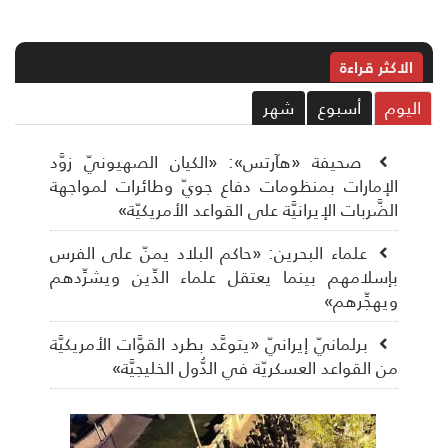
الاکثر قراءة
ليوم
أسبوع
شهر
صحيفة «هآرتس»: «الكيان الصهيونيّ زوَّد
الإمارات بمنظومات دفاع جويّ وطائرات لمواجهة
الضَّربات الإيرانيَّة على القواعد الأمريكيّة»
علماء البحرين: «حاكم البلاد يمنّ على الفرس
بإسلامهم بينما يعتقل علماء الدِّين ويشرِّدهم
ويهجِّرهم»
برلمانيّ إيرانيّ «يتوعَّد بطرد القوَّات الأمريكيَّة
من القواعد العسكريّة في الدُّول الخليجيَّة»