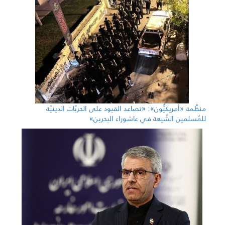
منظَّمة «أمريكيُّون»: «تصاعد القيود على الحريّات الدينيّة
للمُسلمين الشّيعة في عاشوراء البحرين»