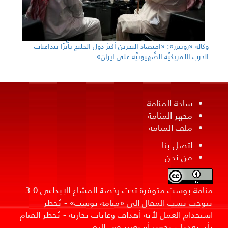
وكالة «رويترز»: «اقتصاد البحرين أكثرُ دول الخليج تأثُّرًا بتداعيات
الحرب الأمريكيَّة الصُّهيونيَّة على إيران»
ساحة المنامة
مجهر المنامة
ملف المنامة
إتصل بنا
من نحن
منامة بوست متوفرة تحت رخصة المشاع الإبداعي 3.0 -
يتوجب نسب المقال الى «منامة بوست» - يُحظر
استخدام العمل لأية أهداف وغايات تجارية - يُحظر القيام
بأي تعديل، تحوير أو تغيير في النص.