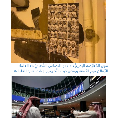
قوى المُعارَضة البحرينيَّة «تدعو للتضامن الشّعبيّ مع العلماء
الرَّهائن يوم الجُمعة ورفض حرب التَّطهير والإبادة نصرة للعلماء»