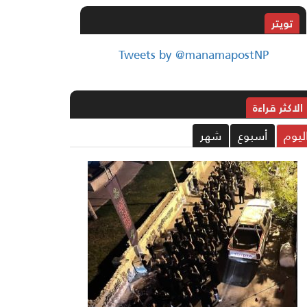
تويتر
Tweets by @manamapostNP
الاکثر قراءة
ليوم
أسبوع
شهر