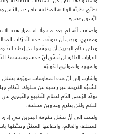
واستحواذها على كلِّ السُّلطات التَّنفيذيَّة والتّ
تطبِّق نظريَّة الولاية المطلقة على دين النَّاس 
الرَّسول «ص».
وأضافت أنّه لم يعد مقبولًا استمرار هذه الاع
وممنهج، ويجب أن تتوقَّف هذه التَّحرّكات المخا
وعلى حكّام البحرين أن يتوقَّفوا عن إعطاء الضَّو
القرارات الجائرة لن تُحقِّقَ أيّ هدف وستسقط لأنَّ
والعهود والمواثيق الدّوليّة.
وأشارت إلى أنّ هذه الممارسات موجّهة بشكلٍ مبا
السُّنيَّة الكريمة غير راضية عن سلوك النِّظام
تؤكِّد الرّفض التّام لنظام التّطبيع والتّجويع 
الحكم ولكن بطرقٍ وعناوين مختلفة.
ولفتت إلى أنَّ فشل حكومة البحرين في إدارة أزما
المنطقة والعالم، وإخفاقها المتكرِّر وتخبُّطها 