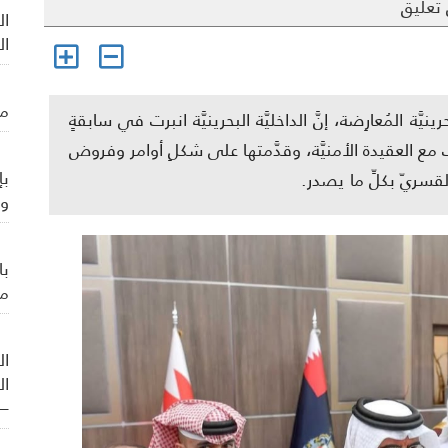
تعليق
ال
ال
من
ة المُعارِضة، إنَّ الداخليَّة البحرينيَّة انبرت في سابقةٍ
 مع العقيدة الأمنيَّة، وقدَّمتها على شكلِ أوامر وفروض
بإ
لقسريّ بكلِّ ما يصدر.
وي
با
من
ال
ال
– 