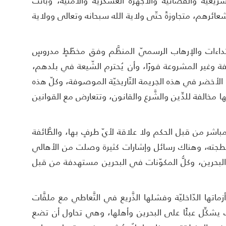
شريعيَّة والقضائيَّة والأجهزة العسكريّة والأمنيَّة، وباتت
وشعائرهم، متجاوزةً حتّى ولاية الله سبحانه وتعالى وولاية
تداءات والإرهاب الرسميّ المنظَّم وفق مخطّطٍ مدروسٍ
لفة وغير المشروعة فورًا، وأن يُحترم الشّيعة في بلدهم،
ء الأخضر في هذه الجريمة التّاريخيّة الموصوفة، وكلّ هذه
ها مخالفة للدِّين والشَّرع والقانون، وتتعارض مع القوانين
شر من قبل الحكم ولا علاقة لأيّ طرفٍ بها، والطَّائفة
 وبلطجته، وهناك رسائل وإشارات كثيرة وصلت من الأهالي
في البحرين، وكلُّ المكوّنات في البحرين مستهدفة من قبل
تها الدّاخليّة وفشلها الذَّريع في التَّعاطي مع ملفَّات
بات يشكِّل عبئًا على البحرين وأهلها، وهي تحاول أن تضع