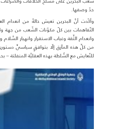
شعب البحرين على مسلخ الخلافات والصّراعات
حدّ وصفها.
وأكّدت أنَّ البحرين تعيش حالةً من انعدام الع
التّفاهمات بين كلّ مكوّنات الشّعب من جهة وا
وانعدام الثِّقة وغياب الاستقرار وانهيار السَّلام و
من كلِّ هذه المآزق إلّا بتوافقٍ سياسيٍّ دستور
للتّعايش مع السُّلطة بهذه العقليَّة المنفلتة – ب