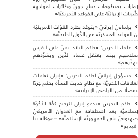
إمارات بمنظومات دفاع جويّ وطائرات لمواجهة
ضَّربات الإيرانيَّة على القواعد الأمريكيّة»
برلمانيّ إيرانيّ «يتوعَّد بطرد القوَّات الأمريكيَّة
 القواعد العسكريّة في الدُّول الخليجيَّة»
علماء البحرين: «حاكم البلاد يمنّ على الفرس
سلامهم بينما يعتقل علماء الدِّين ويشرِّدهم
هجِّرهم»
مسؤول إيرانيّ لحاكم البحرين: «إيران تعاملت
لعلاقات الأخويَّة مع نظامٍ حديث النشأة يحكم جزءًا
فصلًا من الأراضي الإيرانية»
حاكم البحرين «يدعو إيران لترجيح كفَّة الأخُوَّة
إسلاميَّة بعد اصطفافه مع العدوان الأمريكيّ
صهيونيّ على الجمهوريَّة الإسلاميَّة» – «وكالة بنا
فيديو»