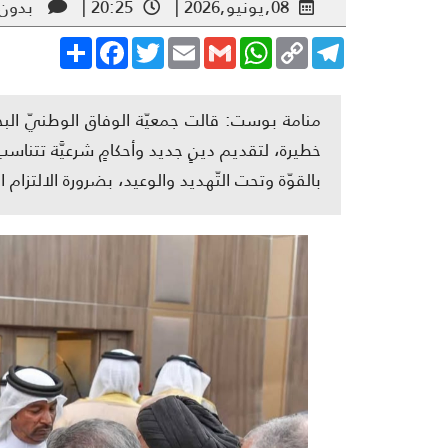
08,يونيو,2026 |
20:25 |
بدون 
Share
Facebook
Twitter
Email
Gmail
WhatsApp
Copy
Telegram
Link
منامة بوست: قالت جمعيّة الوفاق الوطنيّ البحرينيَّ
خطيرة، لتقديم دينٍ جديد وأحكامٍ شرعيَّة تتناسب
بالقوّة وتحت التّهديد والوعيد، بضرورة الالتزام ا