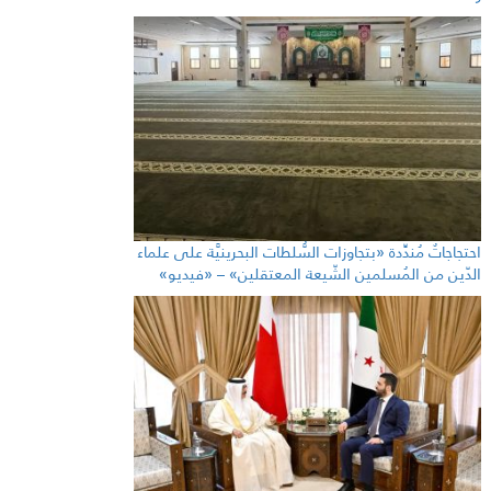
احتجاجاتٌ مُندِّدة «بتجاوزات السُّلطات البحرينيَّة على علماء
الدّين من المُسلمين الشّيعة المعتقلين» – «فيديو»