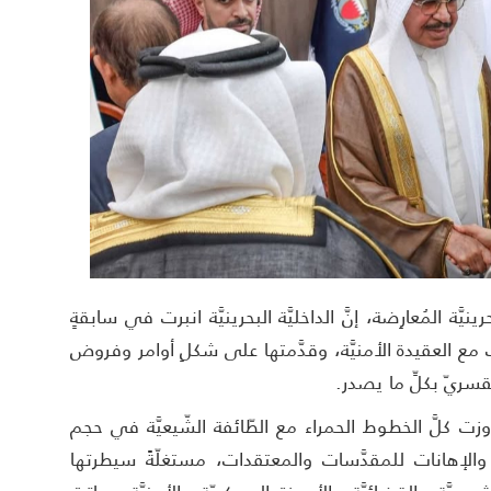
ة المُعارِضة، إنَّ الداخليَّة البحرينيَّة انبرت في سابقةٍ
 مع العقيدة الأمنيَّة، وقدَّمتها على شكلِ أوامر وفروض
قسريّ بكلِّ ما يصدر.
اوزت كلَّ الخطوط الحمراء مع الطّائفة الشّيعيَّة في حجم
الإهانات للمقدَّسات والمعتقدات، مستغلّةً سيطرتها