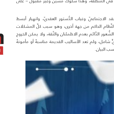
 في المنطقة، وهذا سلوكٌ مُشين وغير مقبول – على
قد الاجتماعيّ وغياب الدُّستور العقديّ، وانهيار أبسط
لنِّظام الحاكم من جهة أخرى، وهو سبب كلِّ المشكلات
الشُّعور الدَّائم بعدم الاطمئنان والثّقة، ولا يمكن الخروج
يٍّ شامل، ولم تعد الأساليب القديمة مناسبةً أو مأمونةً
حسب البيان.
ا