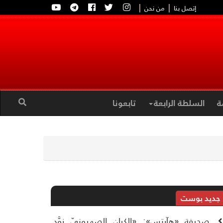
|
|
إتصل بنا
من نحن
ة
السلطة الرابعة
تابعونا
جديد بوست
صحيفة «هآرتس»: «الكيان الصهيونيّ زوَّد