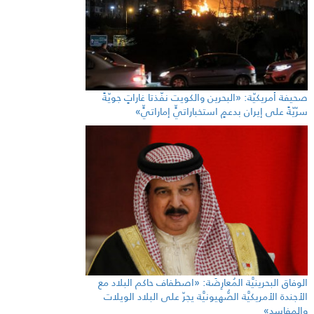
صحيفة أمريكيّة: «البحرين والكويت نفّذتا غاراتٍ جويّةً
سرّيّةً على إيران بدعمٍ استخباراتيٍّ إماراتيٍّ»
الوفاق البحرينيَّة المُعارِضَة: «اصطفاف حاكم البلاد مع
الأجندة الأمريكيَّة الصُّهيونيَّة يجرّ على البلاد الويلات
والمفاسد»