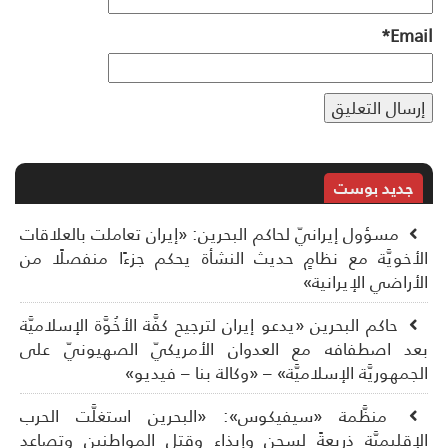
*
Ema
جديد بوست
مسؤول إيرانيّ لحاكم البحرين: «إيران تعاملت بالعلاقات
أخويَّة مع نظامٍ حديث النشأة يحكم جزءًا منفصلًا من
أراضي الإيرانية»
حاكم البحرين «يدعو إيران لترجيح كفَّة الأخُوَّة الإسلاميَّة
د اصطفافه مع العدوان الأمريكيّ الصهيونيّ على
جمهوريَّة الإسلاميَّة» – «وكالة بنا – فيديو»
منظَّمة «سيفيكوس»: «البحرين استغلَّت الحرب
إقليميَّة ذريعةً لسجن وإيذاء وقتل المواطنين وتصاعد