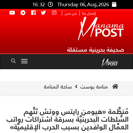
16:32
Thursday 06,Aug,2026
|
|
إتصل بنا
من نحن
صحيفة بحرينية مستقلة
Toggle
navigation
منامة بوست
ساحة المنامة
نظَّمة «هيومن رايتس ووتش تَتَّهم
سُّلطات البحرينيَّة بسرقة اشتراكات رواتب
عمَّال الوافدين بسبب الحرب الإقليميَّة»