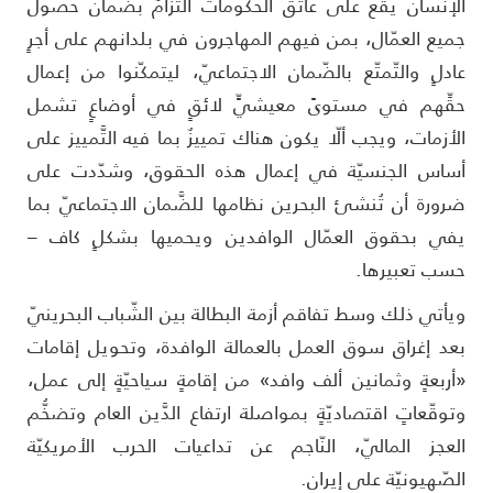
لإنسان يقع على عاتق الحكومات التزامٌ بضمان حصول
ميع العمّال، بمن فيهم المهاجرون في بلدانهم على أجرٍ
ادلٍ والتّمتّع بالضّمان الاجتماعيّ، ليتمكّنوا من إعمال
قِّهم في مستوىً معيشيٍّ لائقٍ في أوضاعٍ تشمل
لأزمات، ويجب ألّا يكون هناك تمييزٌ بما فيه التَّمييز على
ساس الجنسيّة في إعمال هذه الحقوق، وشدّدت على
رورة أن تُنشئ البحرين نظامها للضَّمان الاجتماعيّ بما
في بحقوق العمّال الوافدين ويحميها بشكلٍ كاف –
سب تعبيرها.
يأتي ذلك وسط تفاقم أزمة البطالة بين الشّباب البحرينيّ
عد إغراق سوق العمل بالعمالة الوافدة، وتحويل إقامات
أربعةٍ وثمانين ألف وافد» من إقامةٍ سياحيّةٍ إلى عمل،
توقّعاتٍ اقتصاديّةٍ بمواصلة ارتفاع الدَّين العام وتضخُّم
لعجز الماليّ، النّاجم عن تداعيات الحرب الأمريكيّة
لصّهيونيّة على إيران.