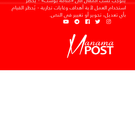
يتوجب نسب المقال الى «منامة بوست» - يُحظر
استخدام العمل لأية أهداف وغايات تجارية - يُحظر القيام
بأي تعديل، تحوير أو تغيير في النص.