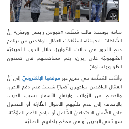
نامة بوست: قالت مُنظَّمة «هيومن رايتس ووتش» إنَّ
لسُّلطات البحرينيَّة، استَبْعَدَت العمَّال الوافدين من برنامج
عم الأجور في حالات الطّوارئ، خلال الحرب الأمريكيّة
لصّهيونيّة على إيران، رغم مساهمتهم في صندوق
لطَّوارئ لسنواتٍ.
أكَّدَت المُنظََّمة في تقريرٍ عبر
موقعها الإلكترونيّ
إلى أنَّ
لعمَّال الوافدين يواجهون أضرارًا شملت عدم دفع الأجور،
الخصم من الرَّواتب وارتفاع الأسعار بسبب الحرب،
الإضافة إلى عدم تلقِّيهم الأموال الطَّارئة أو الحصول
لى الضَّمان الاجتماعيّ الشّامل أو برامج الدّعم المؤقّتة،
واءٌ في البحرين أو في معظم بلدانهم الأصليَّة.