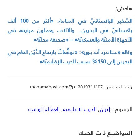
امش:
السّفير الباكستانيّ في المنامة: «أكثر من 100 ألف
اكستانيّ في البحرين.. والآلاف يعملون مرتزقة في
لأجهزة الأمنيّة والعسكريّة» – «صحيفة محليّة»
كالة «ستاندرد آند بورز»: «توقُّعاتٌ بارتفاع الدَّيْن العام في
حرين إلى 150% بسبب الحرب الإقليميّة»
ط المختصر : manamapost.com/?p=2019311107
لوسوم :
إيران
,
الحرب الاقليمية
,
العمالة الوافدة
لمواضیع ذات الصلة