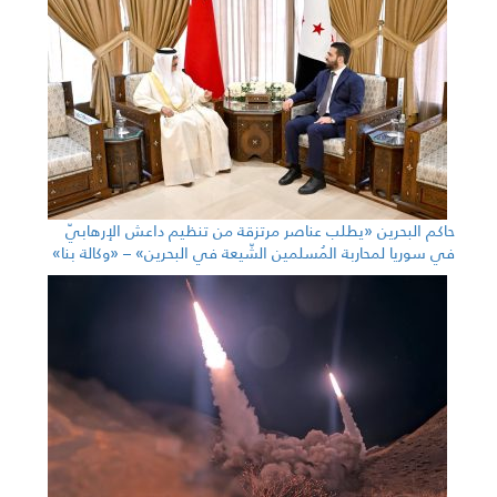
حاكم البحرين «يطلب عناصر مرتزقة من تنظيم داعش الإرهابيّ
في سوريا لمحاربة المُسلمين الشّيعة في البحرين» – «وكالة بنا»