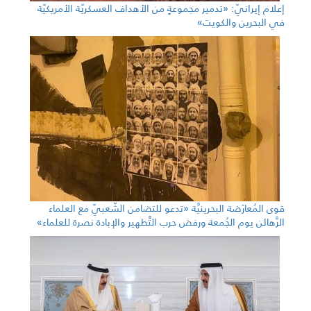
إعلام إيرانيّ: «تدمير مجموعةٍ من الأهداف العسكريّة الأمريكيّة
في البحرين والكويت»
قوى المُعارَضة البحرينيَّة «تدعو للتضامن الشّعبيّ مع العلماء
الرَّهائن يوم الجُمعة ورفض حرب التَّطهير والإبادة نصرة للعلماء»