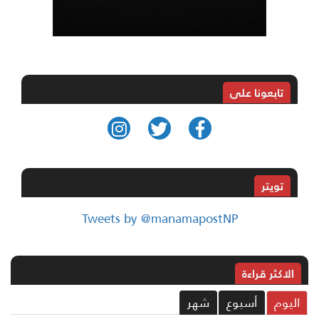
تابعونا على
تويتر
Tweets by @manamapostNP
الاکثر قراءة
ليوم
أسبوع
شهر