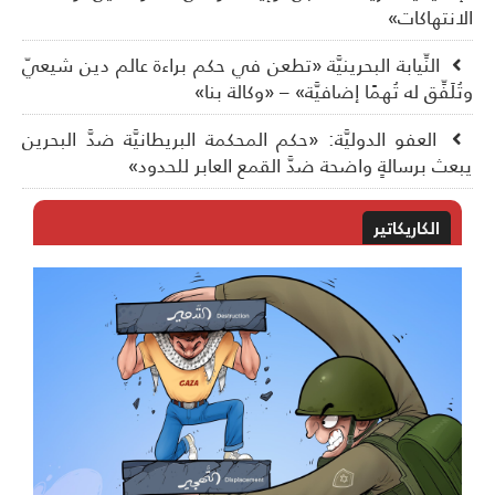
انتهاكات»
النِّيابة البحرينيَّة «تطعن في حكم براءة عالم دين شيعيّ
ُلَفِّق له تُهمًا إضافيَّة» – «وكالة بنا»
العفو الدوليَّة: «حكم المحكمة البريطانيَّة ضدَّ البحرين
عث برسالةٍ واضحة ضدَّ القمع العابر للحدود»
الكاريكاتير