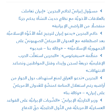
مسؤول إيرانيّ لحاكم البحرين: «إيران تعاملت
العلاقات الأخويَّة مع نظامٍ حديث النشأة يحكم جزءًا
نفصلًا من الأراضي الإيرانية»
حاكم البحرين «يدعو إيران لترجيح كفَّة الأخُوَّة الإسلاميَّة
عد اصطفافه مع العدوان الأمريكيّ الصهيونيّ على
لجمهوريَّة الإسلاميَّة» – «وكالة بنا – فيديو»
منظَّمة «سيفيكوس»: «البحرين استغلَّت الحرب
لإقليميَّة ذريعةً لسجن وإيذاء وقتل المواطنين وتصاعد
لانتهاكات»
البحرين «تدعو العراق لمنع استهداف دول الجوار من
راضيه رغم استغلال المنامة كمنصَّةٍ للعُدوان الأمريكيّ
لى إيران» – «وكالة بنا»
وزير الخارجيَّة الإيرانيّ: «الضَّربات الإيرانيَّة على القواعد
لعسكريَّة الأمريكيَّة في الدُّول الخليجيَّة حقّ للدفاع