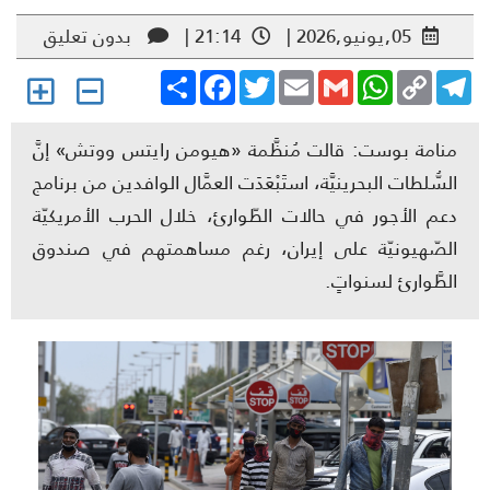
05,يونيو,2026 |
21:14 |
بدون تعليق
Share
Facebook
Twitter
Email
Gmail
WhatsApp
Copy
Telegr
Link
منامة بوست: قالت مُنظَّمة «هيومن رايتس ووتش» إنَّ
السُّلطات البحرينيَّة، استَبْعَدَت العمَّال الوافدين من برنامج
دعم الأجور في حالات الطّوارئ، خلال الحرب الأمريكيّة
الصّهيونيّة على إيران، رغم مساهمتهم في صندوق
الطَّوارئ لسنواتٍ.