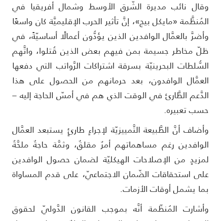
قال نائب مديرة الشّرق الأوسط وشمال أفريقيا في
لمُنظَّمة «مايكل بيج»، إنَّ تأثير الحرب الإقليميَّة كان واسعًا
أضرَّ بالعمَّال الوافدين الذين يؤدُّون أعمالًا أساسيّةً، في
لّ مخاطر جسيمة بمن فيهم بعض الذين قُتلوا، واتَّهم
لسُّلطات البحرينيّة بسرقة اشتراكات الرَّواتب التي دفعها
لعمَّال الوافدون، بعد حرمانهم من الحصول على هذا
لدَّعم الطَّارئ في الوقت الذي هم في أمسّ الحاجة إليه –
سب تعبيره.
أضاف أنَّ الطَّبيعة التَّمييزيّة لإجراءٍ طارئٍ يستبعد العمَّال
لوافدين رغم مساهماتهم أمرٌ مقلقٌ، وثمَّة حاجةٌ ملحَّةٌ
مزيدٍ من الإصلاحات الهيكليّة لضمان حصول الوافدين
لى استحقاقات الضّمان الاجتماعيّ، على قدم المساواة
ما يشمل أوقات الأزمات.
أشارت المُنظّمة أنَّه بموجب القانون الدَّوليّ لحقوق