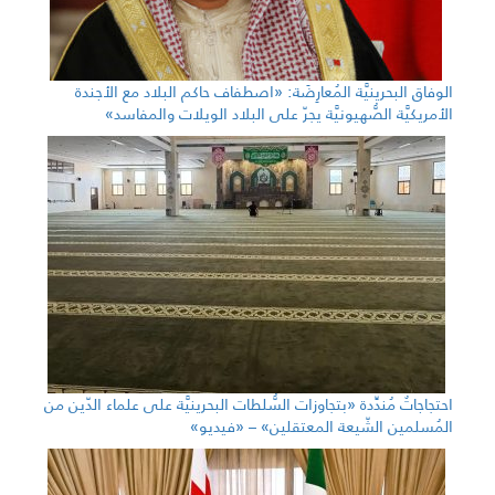
الوفاق البحرينيَّة المُعارِضَة: «اصطفاف حاكم البلاد مع الأجندة
الأمريكيَّة الصُّهيونيَّة يجرّ على البلاد الويلات والمفاسد»
احتجاجاتٌ مُندِّدة «بتجاوزات السُّلطات البحرينيَّة على علماء الدّين من
المُسلمين الشّيعة المعتقلين» – «فيديو»