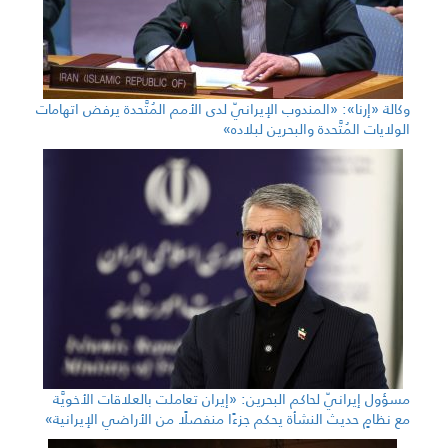
وكالة «إرنا»: «المندوب الإيرانيّ لدى الأمم المُتَّحدة يرفض اتهامات
الولايات المُتَّحدة والبحرين لبلاده»
مسؤول إيرانيّ لحاكم البحرين: «إيران تعاملت بالعلاقات الأخويَّة
مع نظامٍ حديث النشأة يحكم جزءًا منفصلًا من الأراضي الإيرانية»