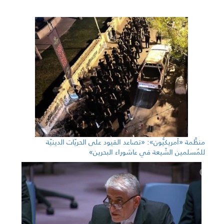
منظَّمة «أمريكيُّون»: «تصاعد القيود على الحريّات الدينيّة
للمُسلمين الشّيعة في عاشوراء البحرين»