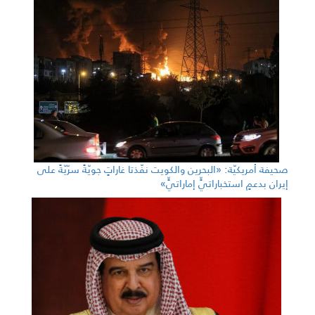
صحيفة أمريكيّة: «البحرين والكويت نفّذتا غاراتٍ جويّةً سرّيّةً على
إيران بدعمٍ استخباراتيٍّ إماراتيٍّ»