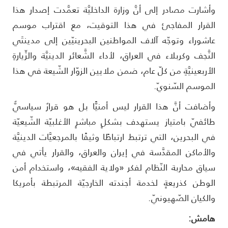
أشارت مصادر إلى أنَّ وزارة الداخليَّة تعمَّدت إصدار هذا
لقرار المفاجئ في هذا التوقيت، مع اقتراب موسم
اشوراء وتوجّه آلاف المواطنين البحرينيّين إلى مدينتَي
لنَّجف وكربلاء في العراق، لأداء الشَّعائر الدينيَّة والزِّيارةِ
لأربعينيَّةِ من كلّ عام، ضمن ملايين الزوّار الشّيعة في هذا
لموسم السّنويّ.
أضافت أنَّ هذا القرار ليس أمنيًّا بل هو قرارٌ سياسيٌّ
ائفيّ بامتياز يستهدف بشكلٍ مباشرٍ الأغلبيّة الشّيعيّة
ي البحرين، التي ترتبط ارتباطًا وثيقًا بالمرجعيَّات الدينيَّة
الأماكن المقدَّسة في إيران والعراق، والقرار يأتي في
ياق محاربة النّظام لفكر «ولاية الفقيه»، واستخدام أمن
لوطن كذريعةٍ لخدمة أجندته الخارجيّة المرتبطة بأمريكا
الكيان الصّهيونيّ.
امش: