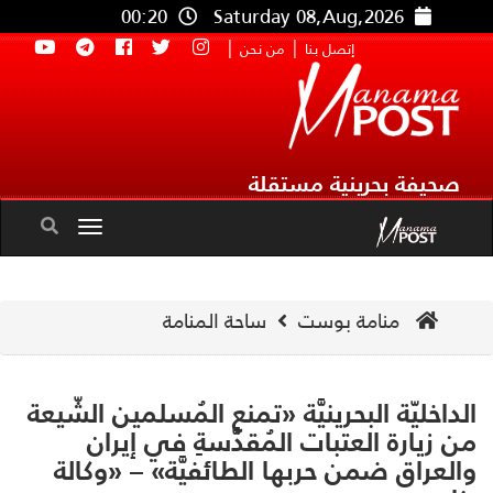
00:20
Saturday 08,Aug,2026
|
|
إتصل بنا
من نحن
صحيفة بحرينية مستقلة
Toggle
navigation
منامة بوست
ساحة المنامة
داخليّة البحرينيَّة «تمنع المُسلمين الشّيعة
 زيارة العتبات المُقدَّسةِ في إيران
لعراق ضمن حربها الطائفيَّة» – «وكالة