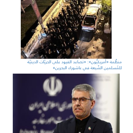
منظَّمة «أمريكيُّون»: «تصاعد القيود على الحريّات الدينيّة
للمُسلمين الشّيعة في عاشوراء البحرين»