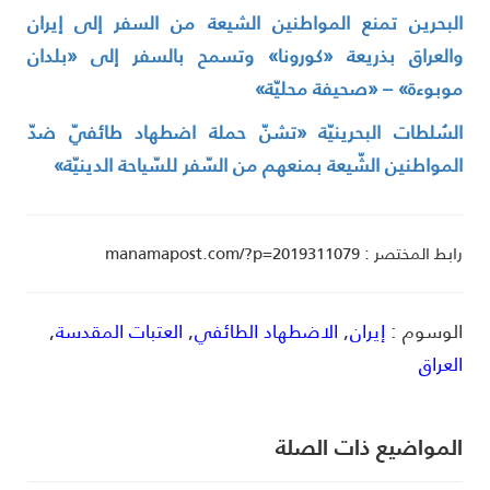
لبحرين تمنع المواطنين الشيعة من السفر إلى إيران
العراق بذريعة «كورونا» وتسمح بالسفر إلى «بلدان
وبوءة» – «صحيفة محليّة»
لسُلطات البحرينيّة «تشنّ حملة اضطهاد طائفيّ ضدّ
لمواطنين الشّيعة بمنعهم من السّفر للسّياحة الدينيّة»
ط المختصر : manamapost.com/?p=2019311079
لوسوم :
إيران
,
الاضطهاد الطائفي
,
العتبات المقدسة
,
لعراق
لمواضیع ذات الصلة