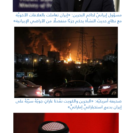
مسؤول إيرانيّ لحاكم البحرين: «إيران تعاملت بالعلاقات الأخويَّة
مع نظامٍ حديث النشأة يحكم جزءًا منفصلًا من الأراضي الإيرانية»
صحيفة أمريكيّة: «البحرين والكويت نفّذتا غاراتٍ جويّةً سرّيّةً على
إيران بدعمٍ استخباراتيٍّ إماراتيٍّ»