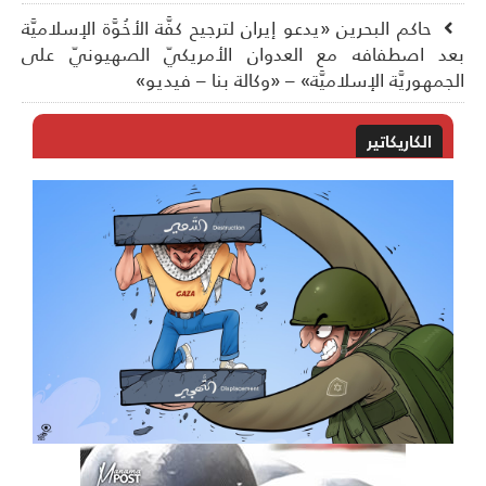
حاكم البحرين «يدعو إيران لترجيح كفَّة الأخُوَّة الإسلاميَّة
د اصطفافه مع العدوان الأمريكيّ الصهيونيّ على
جمهوريَّة الإسلاميَّة» – «وكالة بنا – فيديو»
الكاريكاتير