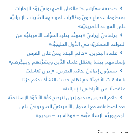
صحيفة «هآرتس»: «الكيان الصهيونيّ زوَّد الإمارات
منظومات دفاع جويّ وطائرات لمواجهة الضَّربات الإيرانيَّة
لى القواعد الأمريكيّة»
برلمانيّ إيرانيّ «يتوعَّد بطرد القوَّات الأمريكيَّة من
لقواعد العسكريّة في الدُّول الخليجيَّة»
علماء البحرين: «حاكم البلاد يمنّ على الفرس
إسلامهم بينما يعتقل علماء الدِّين ويشرِّدهم ويهجِّرهم»
مسؤول إيرانيّ لحاكم البحرين: «إيران تعاملت
العلاقات الأخويَّة مع نظامٍ حديث النشأة يحكم جزءًا
نفصلًا من الأراضي الإيرانية»
حاكم البحرين «يدعو إيران لترجيح كفَّة الأخُوَّة الإسلاميَّة
عد اصطفافه مع العدوان الأمريكيّ الصهيونيّ على
لجمهوريَّة الإسلاميَّة» – «وكالة بنا – فيديو»