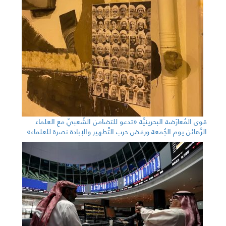
قوى المُعارَضة البحرينيَّة «تدعو للتضامن الشّعبيّ مع العلماء
الرَّهائن يوم الجُمعة ورفض حرب التَّطهير والإبادة نصرة للعلماء»