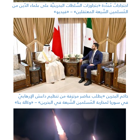
احتجاجاتٌ مُندِّدة «بتجاوزات السُّلطات البحرينيَّة على علماء الدّين من
المُسلمين الشّيعة المعتقلين» – «فيديو»
حاكم البحرين «يطلب عناصر مرتزقة من تنظيم داعش الإرهابيّ
في سوريا لمحاربة المُسلمين الشّيعة في البحرين» – «وكالة بنا»