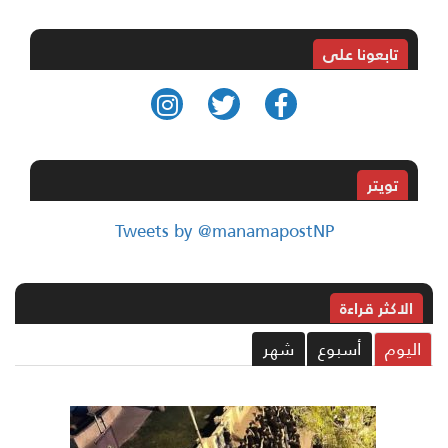
تابعونا على
تويتر
Tweets by @manamapostNP
الاکثر قراءة
ليوم
أسبوع
شهر