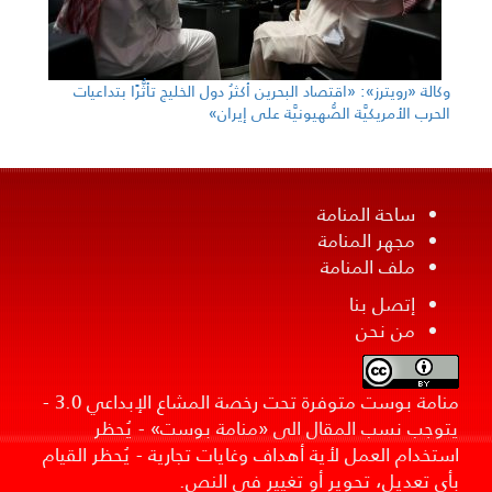
وكالة «رويترز»: «اقتصاد البحرين أكثرُ دول الخليج تأثُّرًا بتداعيات
الحرب الأمريكيَّة الصُّهيونيَّة على إيران»
ساحة المنامة
مجهر المنامة
ملف المنامة
إتصل بنا
من نحن
منامة بوست متوفرة تحت رخصة المشاع الإبداعي 3.0 -
يتوجب نسب المقال الى «منامة بوست» - يُحظر
استخدام العمل لأية أهداف وغايات تجارية - يُحظر القيام
بأي تعديل، تحوير أو تغيير في النص.