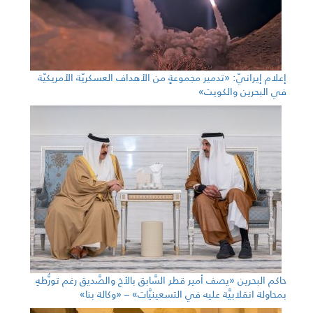
إعلام إيرانيّ: «تدمير مجموعةٍ من الأهداف العسكريّة الأمريكيّة
في البحرين والكويت»
حاكم البحرين «يصف أمير قطر السَّابق بالأخ والصَّديق رغم تورُّطهِ
بمحاولة انقلابيَّة عليه في التسعينيَّات» – «وكالة بنا»