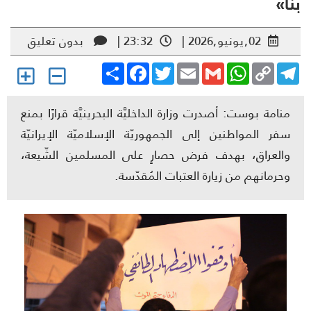
ا»
02,يونيو,2026 |
23:32 |
بدون تعليق
Share
Facebook
Twitter
Email
Gmail
WhatsApp
Copy
Telegr
Link
منامة بوست: أصدرت وزارة الداخليَّة البحرينيَّة قرارًا بمنع
سفر المواطنين إلى الجمهوريّة الإسلاميّة الإيرانيّة
والعراق، بهدف فرض حصارٍ على المسلمين الشّيعة،
وحرمانهم من زيارة العتبات المُقدّسة.