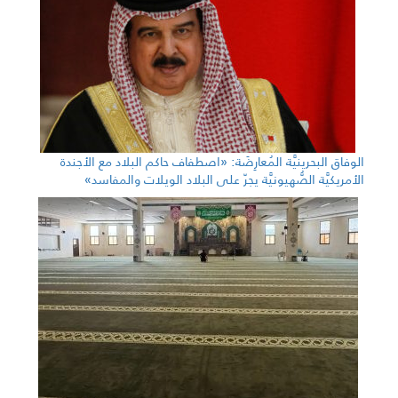
الوفاق البحرينيَّة المُعارِضَة: «اصطفاف حاكم البلاد مع الأجندة
الأمريكيَّة الصُّهيونيَّة يجرّ على البلاد الويلات والمفاسد»