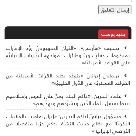
جديد بوست
صحيفة «هآرتس»: «الكيان الصهيونيّ زوَّد الإمارات
نظومات دفاع جويّ وطائرات لمواجهة الضَّربات الإيرانيَّة
ى القواعد الأمريكيّة»
برلمانيّ إيرانيّ «يتوعَّد بطرد القوَّات الأمريكيَّة من
قواعد العسكريّة في الدُّول الخليجيَّة»
علماء البحرين: «حاكم البلاد يمنّ على الفرس بإسلامهم
نما يعتقل علماء الدِّين ويشرِّدهم ويهجِّرهم»
مسؤول إيرانيّ لحاكم البحرين: «إيران تعاملت بالعلاقات
أخويَّة مع نظامٍ حديث النشأة يحكم جزءًا منفصلًا من
أراضي الإيرانية»