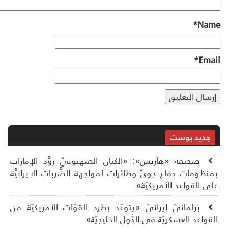
*
Na
*
Ema
جديد بوست
صحيفة «هآرتس»: «الكيان الصهيونيّ زوَّد الإمارات
نظومات دفاع جويّ وطائرات لمواجهة الضَّربات الإيرانيَّة
ى القواعد الأمريكيّة»
برلمانيّ إيرانيّ «يتوعَّد بطرد القوَّات الأمريكيَّة من
قواعد العسكريّة في الدُّول الخليجيَّة»