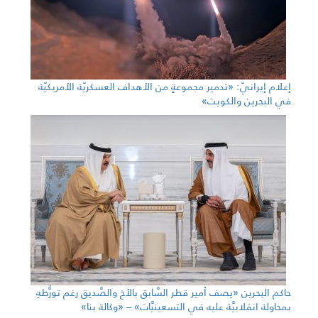
إعلام إيرانيّ: «تدمير مجموعةٍ من الأهداف العسكريّة الأمريكيّة
في البحرين والكويت»
حاكم البحرين «يصف أمير قطر السَّابق بالأخ والصَّديق رغم تورُّطهِ
بمحاولة انقلابيَّة عليه في التسعينيَّات» – «وكالة بنا»