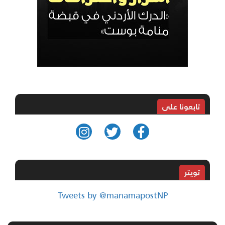
تابعونا على
تويتر
Tweets by @manamapostNP