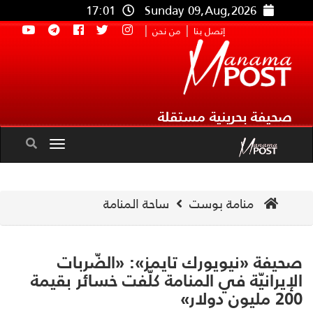
17:01
Sunday 09,Aug,2026
|
|
إتصل بنا
من نحن
صحيفة بحرينية مستقلة
Toggle
navigation
منامة بوست
ساحة المنامة
يفة «نيويورك تايمز»: «الضّربات
إيرانيّة في المنامة كلّفت خسائر بقيمة
ون دولار»