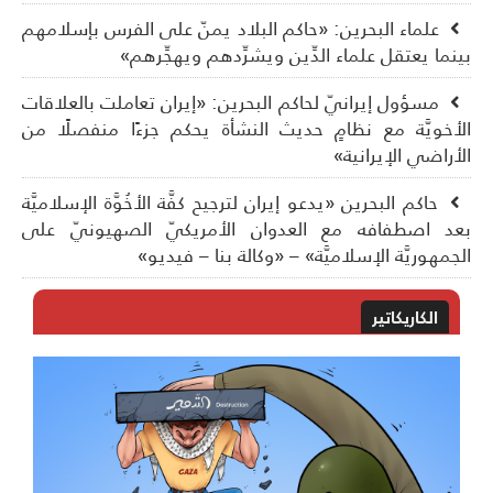
علماء البحرين: «حاكم البلاد يمنّ على الفرس بإسلامهم
نما يعتقل علماء الدِّين ويشرِّدهم ويهجِّرهم»
مسؤول إيرانيّ لحاكم البحرين: «إيران تعاملت بالعلاقات
أخويَّة مع نظامٍ حديث النشأة يحكم جزءًا منفصلًا من
أراضي الإيرانية»
حاكم البحرين «يدعو إيران لترجيح كفَّة الأخُوَّة الإسلاميَّة
د اصطفافه مع العدوان الأمريكيّ الصهيونيّ على
جمهوريَّة الإسلاميَّة» – «وكالة بنا – فيديو»
الكاريكاتير