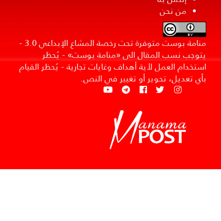
من نحن
منامة بوست متوفرة تحت رخصة المشاع الإبداعي 3.0 -
يتوجب نسب المقال الى «منامة بوست» - يُحظر
استخدام العمل لأية أهداف وغايات تجارية - يُحظر القيام
بأي تعديل، تحوير أو تغيير في النص.