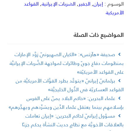
لوسوم :
إيران
,
الجفير
,
الضربات الإيرانية
,
القواعد
لأمريكية
لمواضیع ذات الصلة
صحيفة «هآرتس»: «الكيان الصهيونيّ زوَّد الإمارات
منظومات دفاع جويّ وطائرات لمواجهة الضَّربات الإيرانيَّة
لى القواعد الأمريكيّة»
برلمانيّ إيرانيّ «يتوعَّد بطرد القوَّات الأمريكيَّة من
لقواعد العسكريّة في الدُّول الخليجيَّة»
علماء البحرين: «حاكم البلاد يمنّ على الفرس
إسلامهم بينما يعتقل علماء الدِّين ويشرِّدهم ويهجِّرهم»
مسؤول إيرانيّ لحاكم البحرين: «إيران تعاملت
العلاقات الأخويَّة مع نظامٍ حديث النشأة يحكم جزءًا