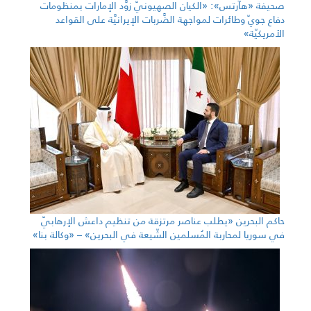
صحيفة «هآرتس»: «الكيان الصهيونيّ زوَّد الإمارات بمنظومات
دفاع جويّ وطائرات لمواجهة الضَّربات الإيرانيَّة على القواعد
الأمريكيّة»
حاكم البحرين «يطلب عناصر مرتزقة من تنظيم داعش الإرهابيّ
في سوريا لمحاربة المُسلمين الشّيعة في البحرين» – «وكالة بنا»