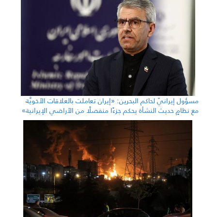
مسؤول إيرانيّ لحاكم البحرين: «إيران تعاملت بالعلاقات الأخويَّة
مع نظامٍ حديث النشأة يحكم جزءًا منفصلًا من الأراضي الإيرانية»