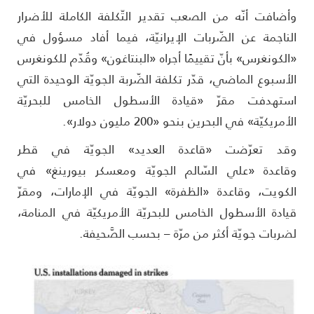
أضافت أنّه من الصعب تقدير التّكلفة الكاملة للأضرار
لناجمة عن الضّربات الإيرانيّة، فيما أفاد مسؤول في
الكونغرس» بأنّ تقييمًا أجراه «البنتاغون» وقُدّم للكونغرس
لأسبوع الماضي، قدّر تكلفة الضّربة الجويّة الوحيدة التي
ستهدفت مقرّ «قيادة الأسطول الخامس للبحريّة
أمريكيّة» في البحرين بنحو «200 مليون دولار».
قد تعرّضت «قاعدة العديد» الجويّة في قطر
قاعدة «علي السّالم الجويّة ومعسكر بيورينغ» في
لكويت، وقاعدة «الظفرة» الجويّة في الإمارات، ومقرّ
يادة الأسطول الخامس للبحريّة الأمريكيّة في المنامة،
ضربات جويّة أكثر من مرّة – بحسب الصَّحيفة.