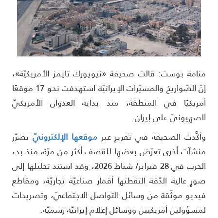
نامة بوست: قالت صحيفة «نيويورك تايمز الأمريكيّة»،
إنّ الصّواريخ والمسيّرات الإيرانيّة استهدفت نحو 17 موقعًا
مريكيًا في المنطقة، منذ بداية العدوان الأمريكيّ
لصهيونيّ على إيران.
أكَّدت الصحيفة في تقريرٍ عبر
موق
عها الإلكترونيّ
تضرّر
نشآت أخرى تعرّض بعضها للقصف أكثر من مرّة، منذ بدء
الحرب في 28 فبراير/ شباط 2026، وقد استند تحليلها إلى
ورٍ عالية الدّقة التقطتها أقمار صناعيّة تجاريّة، ومقاطع
يديو موثّقة من وسائل التواصل الاجتماعيّ، وتصريحات
مسؤولين أمريكيين ووسائل إعلام إيرانيّة رسميّة.