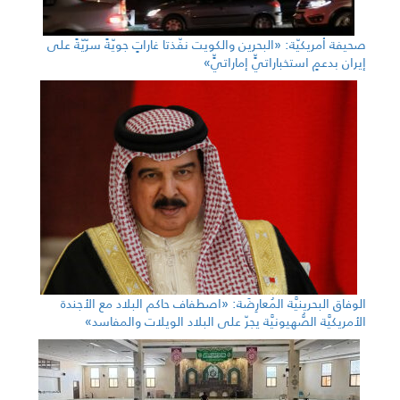
صحيفة أمريكيّة: «البحرين والكويت نفّذتا غاراتٍ جويّةً سرّيّةً على
إيران بدعمٍ استخباراتيٍّ إماراتيٍّ»
الوفاق البحرينيَّة المُعارِضَة: «اصطفاف حاكم البلاد مع الأجندة
الأمريكيَّة الصُّهيونيَّة يجرّ على البلاد الويلات والمفاسد»