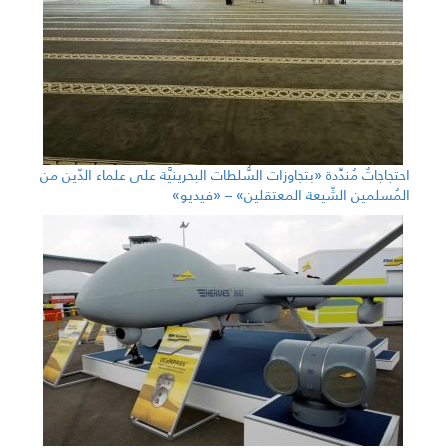
احتجاجاتٌ مُندِّدة «بتجاوزات السُّلطات البحرينيَّة على علماء الدّين من
المُسلمين الشّيعة المعتقلين» – «فيديو»