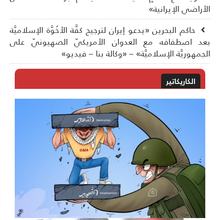
أراضي الإيرانية»
حاكم البحرين «يدعو إيران لترجيح كفَّة الأخُوَّة الإسلاميَّة
د اصطفافه مع العدوان الأمريكيّ الصهيونيّ على
جمهوريَّة الإسلاميَّة» – «وكالة بنا – فيديو»
الكاريكاتير