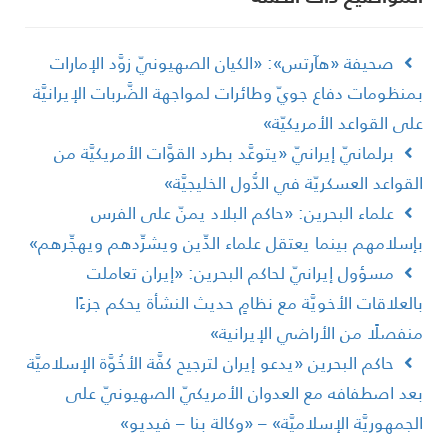
صحيفة «هآرتس»: «الكيان الصهيونيّ زوَّد الإمارات
منظومات دفاع جويّ وطائرات لمواجهة الضَّربات الإيرانيَّة
لى القواعد الأمريكيّة»
برلمانيّ إيرانيّ «يتوعَّد بطرد القوَّات الأمريكيَّة من
لقواعد العسكريّة في الدُّول الخليجيَّة»
علماء البحرين: «حاكم البلاد يمنّ على الفرس
إسلامهم بينما يعتقل علماء الدِّين ويشرِّدهم ويهجِّرهم»
مسؤول إيرانيّ لحاكم البحرين: «إيران تعاملت
العلاقات الأخويَّة مع نظامٍ حديث النشأة يحكم جزءًا
نفصلًا من الأراضي الإيرانية»
حاكم البحرين «يدعو إيران لترجيح كفَّة الأخُوَّة الإسلاميَّة
عد اصطفافه مع العدوان الأمريكيّ الصهيونيّ على
لجمهوريَّة الإسلاميَّة» – «وكالة بنا – فيديو»