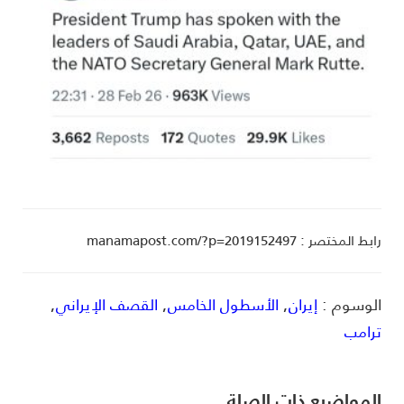
ط المختصر : manamapost.com/?p=2019152497
لوسوم :
إيران
,
الأسطول الخامس
,
القصف الإيراني
,
رامب
لمواضیع ذات الصلة