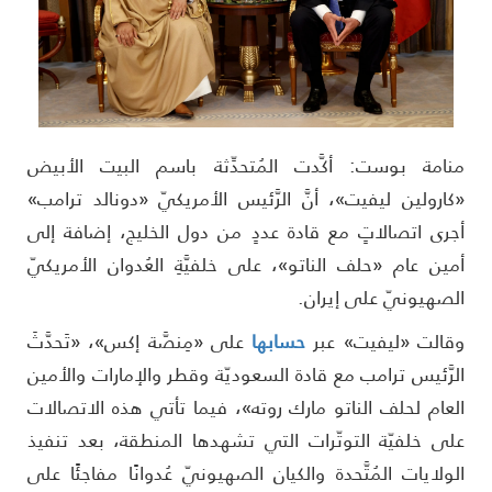
نامة بوست: أكَّدت المُتحدِّثة باسم البيت الأبيض
كارولين ليفيت»، أنَّ الرَّئيس الأمريكيّ «دونالد ترامب»
جرى اتصالاتٍ مع قادة عددٍ من دول الخليج، إضافة إلى
مين عام «حلف الناتو»، على خلفيَّةِ العُدوان الأمريكيّ
لصهيونيّ على إيران.
قالت «ليفيت» عبر
حسابها
على «مِنصَّة إكس»، «تَحدَّثَ
لرَّئيس ترامب مع قادة السعوديّة وقطر والإمارات والأمين
لعام لحلف الناتو مارك روته»، فيما تأتي هذه الاتصالات
لى خلفيّة التوتّرات التي تشهدها المنطقة، بعد تنفيذ
لولايات المُتَّحدة والكيان الصهيونيّ عُدوانًا مفاجئًا على