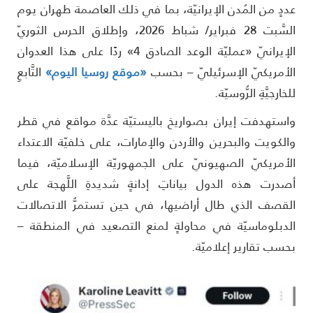
ددٍ من المُدن الإيرانيّة، بما في ذلك العاصمة طهران يوم
السَّبت 28 فبراير/ شباط 2026، وإطلاق الحرس الثوريّ
الإيرانيّ «عمليّة الوعد الصادق 4» ردًا على هذا العدوان
لأمريكيّ الإسرئيليّ – بحسب
«موقع روسيا اليوم»
التَّابعِ
لخارجيَّةِ الرُّوسيّة.
استهدفت إيران بصواريخ باليستيّة عدَّة مواقع في قطر
الكويت والبحرين والأردن والإمارات، على خلفيّة الاعتداء
لأمريكيّ الصهيونيّ على الجمهوريّة الإسلاميّة، فيما
صدرت هذه الدول بياناتِ إدانةٍ شديدةِ اللَّهجة على
لقصف الذي طال أراضيها، في حين تستمرُّ الاتصالات
لدبلوماسيّة في محاولةٍ لمنع التصعيد في المنطقة –
حسب تقارير إعلاميّة.