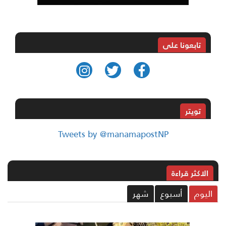
تابعونا على
تويتر
Tweets by @manamapostNP
الاکثر قراءة
ليوم
أسبوع
شهر