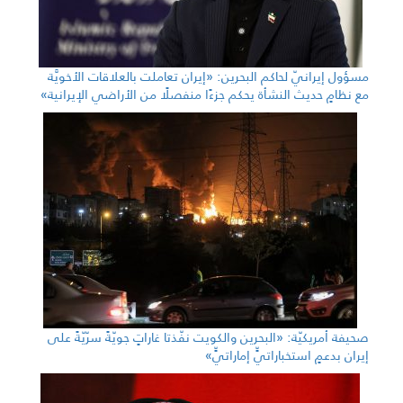
مسؤول إيرانيّ لحاكم البحرين: «إيران تعاملت بالعلاقات الأخويَّة
مع نظامٍ حديث النشأة يحكم جزءًا منفصلًا من الأراضي الإيرانية»
صحيفة أمريكيّة: «البحرين والكويت نفّذتا غاراتٍ جويّةً سرّيّةً على
إيران بدعمٍ استخباراتيٍّ إماراتيٍّ»