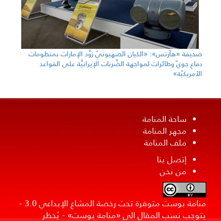
صحيفة «هآرتس»: «الكيان الصهيونيّ زوَّد الإمارات بمنظومات
دفاع جويّ وطائرات لمواجهة الضَّربات الإيرانيَّة على القواعد
الأمريكيّة»
ساحة المنامة
مجهر المنامة
ملف المنامة
إتصل بنا
من نحن
منامة بوست متوفرة تحت رخصة المشاع الإبداعي 3.0 -
يتوجب نسب المقال الى «منامة بوست» - يُحظر