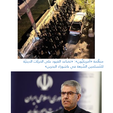
منظَّمة «أمريكيُّون»: «تصاعد القيود على الحريّات الدينيّة
للمُسلمين الشّيعة في عاشوراء البحرين»