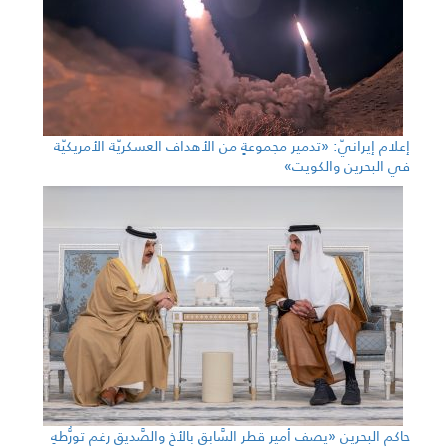
إعلام إيرانيّ: «تدمير مجموعةٍ من الأهداف العسكريّة الأمريكيّة
في البحرين والكويت»
حاكم البحرين «يصف أمير قطر السَّابق بالأخ والصَّديق رغم تورُّطهِ