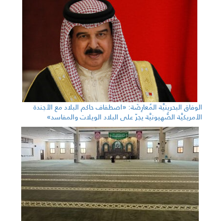
الوفاق البحرينيَّة المُعارِضَة: «اصطفاف حاكم البلاد مع الأجندة
الأمريكيَّة الصُّهيونيَّة يجرّ على البلاد الويلات والمفاسد»