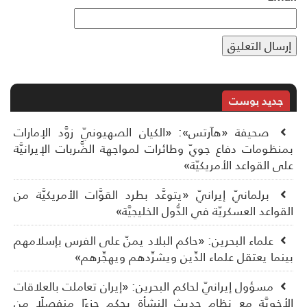
جديد بوست
صحيفة «هآرتس»: «الكيان الصهيونيّ زوَّد الإمارات
نظومات دفاع جويّ وطائرات لمواجهة الضَّربات الإيرانيَّة
ى القواعد الأمريكيّة»
برلمانيّ إيرانيّ «يتوعَّد بطرد القوَّات الأمريكيَّة من
قواعد العسكريّة في الدُّول الخليجيَّة»
علماء البحرين: «حاكم البلاد يمنّ على الفرس بإسلامهم
نما يعتقل علماء الدِّين ويشرِّدهم ويهجِّرهم»
مسؤول إيرانيّ لحاكم البحرين: «إيران تعاملت بالعلاقات
أخويَّة مع نظامٍ حديث النشأة يحكم جزءًا منفصلًا من