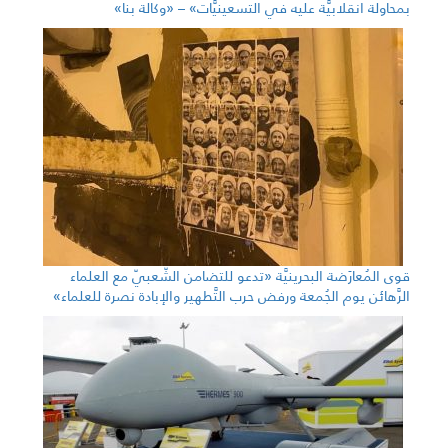
بمحاولة انقلابيَّة عليه في التسعينيَّات» – «وكالة بنا»
قوى المُعارَضة البحرينيَّة «تدعو للتضامن الشّعبيّ مع العلماء
الرَّهائن يوم الجُمعة ورفض حرب التَّطهير والإبادة نصرة للعلماء»