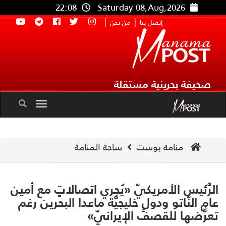
22:08
Saturday 08,Aug,2026
|
|
إتصل بنا
من نحن
صحيفة بحرينية مستقلة
Toggle
navigation
منامة بوست
ساحة المنامة
رَّئيس الأمريكيّ «يُجري اتصالاتٍ مع أمين
م النَّاتو ودولٍ خليجيَّة ماعدا البحرين رغم
رُّضها للقصف الإيرانيّ»