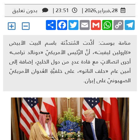
28,فبراير,2026 |
23:51 |
بدون تعليق
Share
Facebook
Twitter
Email
Gmail
WhatsApp
Copy
Telegr
Link
منامة بوست: أكَّدت المُتحدِّثة باسم البيت الأبيض
«كارولين ليفيت»، أنَّ الرَّئيس الأمريكيّ «دونالد ترامب»
أجرى اتصالاتٍ مع قادة عددٍ من دول الخليج، إضافة إلى
أمين عام «حلف الناتو»، على خلفيَّةِ العُدوان الأمريكيّ
الصهيونيّ على إيران.