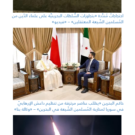
احتجاجاتٌ مُندِّدة «بتجاوزات السُّلطات البحرينيَّة على علماء الدّين من
المُسلمين الشّيعة المعتقلين» – «فيديو»
حاكم البحرين «يطلب عناصر مرتزقة من تنظيم داعش الإرهابيّ
في سوريا لمحاربة المُسلمين الشّيعة في البحرين» – «وكالة بنا»