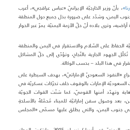
نا»
، بأنّ وزير الخارجيّة الإيرانيّ «عباس عراقجي»، أعرب
ي جنوب اليمن، وشدّد على ضرورة بذل جميع دول المنطقة
يه، وترى بلاده أنّ حلّ الأزمة اليمنيّة یمرّ عبر الحوار
يّة الحفاظ على السّلام والاستقرار في اليمن والمنطقة
لّل الجهود الجارية بالنّجاح، وتؤدّي إلى حلّ المشاكل
قرار في هذا البلد – بحسب الوكالة.
راع «النفوذ السعوديّ الإماراتيّ»، بهدف السيطرة على
ت السعوديّة الإمارات بالوقوف خلف تحرّكات عسكريّة في
ية وتهدّد أمنها القوميّ، كما شنّت القوات الجويّة
، بعد وصول سفن إماراتيّة للميناء مُحمّلةً بالأسلحةِ
يّة في جنوب اليمن، والتي يطلق عليها مسمّى «المجلس
وكانت السعوديّة بدأت حربًا عدوانيّة على الشّعب اليمنيّ في أبريل/ نيسان 2015، وارتكبت المجازر