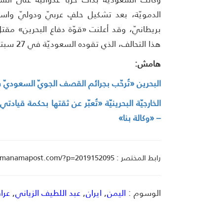
الدمويّة، بعد تشكيل حلفٍ عربيّ ودوليّ واسعٍ
بريطانيّ، وقد أعلنت «قوّة دفاع البحرين» مق
هذا التحالف، الذي تقوده السعوديّة في 27 سبتمبر/ أيلول 2023.
هامش:
البحرين «تُرحّب بجرائم القصف الجويّ السعوديّ 
الخارجيّة البحرينيّة «تُعبّر عن ثقتها بحكمة قيا
– «وكالة بنا»
رابط المختصر : manamapost.com/?p=2019152095
الوسوم :
اليمن
,
ايران
,
عبد اللطيف الزياني
,
عرا