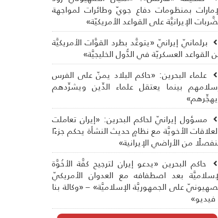
إمارات بمنظومات دفاع جويّ وطائرات لمواجهة
ضَّربات الإيرانيَّة على القواعد الأمريكيّة»
برلمانيّ إيرانيّ «يتوعَّد بطرد القوَّات الأمريكيَّة
 القواعد العسكريّة في الدُّول الخليجيَّة»
علماء البحرين: «حاكم البلاد يمنّ على الفرس
سلامهم بينما يعتقل علماء الدِّين ويشرِّدهم
هجِّرهم»
مسؤول إيرانيّ لحاكم البحرين: «إيران تعاملت
لعلاقات الأخويَّة مع نظامٍ حديث النشأة يحكم جزءًا
فصلًا من الأراضي الإيرانية»
حاكم البحرين «يدعو إيران لترجيح كفَّة الأخُوَّة
إسلاميَّة بعد اصطفافه مع العدوان الأمريكيّ
صهيونيّ على الجمهوريَّة الإسلاميَّة» – «وكالة بنا
فيديو»