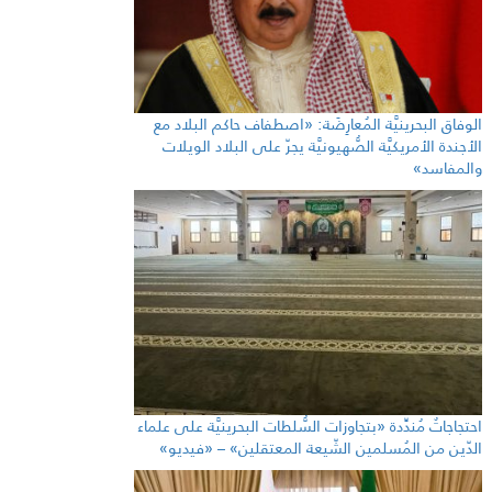
الوفاق البحرينيَّة المُعارِضَة: «اصطفاف حاكم البلاد مع
الأجندة الأمريكيَّة الصُّهيونيَّة يجرّ على البلاد الويلات
والمفاسد»
احتجاجاتٌ مُندِّدة «بتجاوزات السُّلطات البحرينيَّة على علماء
الدّين من المُسلمين الشّيعة المعتقلين» – «فيديو»