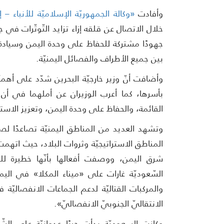
وأفادت
«وكالة الجمهوريّة الإسلاميّة للأنباء – إر
خلال الاتصال عن قلقه إزاء تزايد التّوتّرات ف
جهودًا مشتركة للحفاظ على وحدة اليمن وسيادة أراض
بين جميع الأطراف والفصائل اليمنيّة.
وأضافت أنّ وزير خارجيّة البحرين شدّد على أهم
بأسرها، كما أعرب الوزيران عن أملهما في أن تُك
القائمة، والحفاظ على وحدة اليمن، وتعزيز الاست
وتشهد العديد من المناطق اليمنيّة تصاعدًا لص
المناطق الاستراتيجيّة وثروات البلاد، حيث اتهم
شرق اليمن، ووصفت أفعالها بأنّها خطيرة للغا
السّعوديّة غارات على «ميناء المكلا» في اليمن
والمركبات القتاليّة لدعم الجماعات الانفصال
الانتقاليّ الجنوبيّ الانفصاليّ».