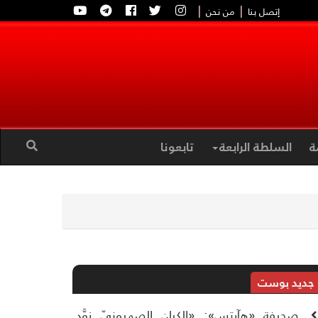
|
|
إتصل بنا
من نحن
ة
السلطة الرابعة
تابعونا
جديد بوست
صحيفة «هآرتس»: «الكيان الصهيونيّ زوَّد