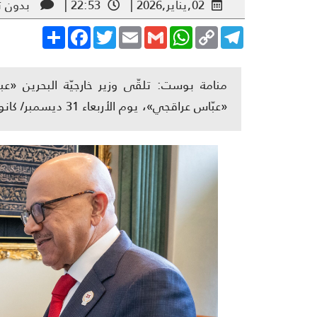
02,يناير,2026 |
22:53 |
بدون ت
Share
Facebook
Twitter
Email
Gmail
WhatsApp
Copy
Telegram
Link
منامة بوست: تلقّى وزير خارجيّة البحرين «عبد 
«عبّاس عراقجي»، يوم الأربعاء 31 ديسمبر/ كانون الأول 2025.