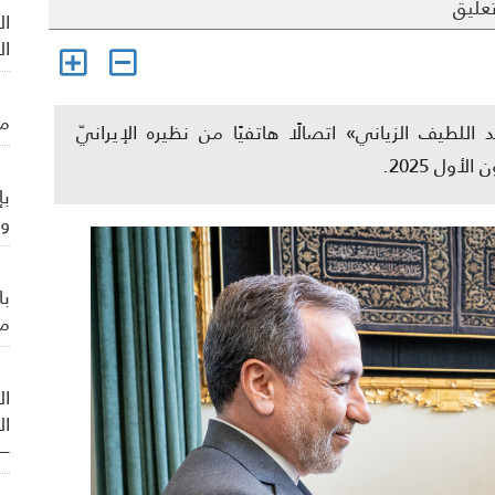
عليق
ال
ال
من
اللطيف الزياني» اتصالًا هاتفيًا من نظيره الإيرانيّ
بإ
وي
با
من
ال
ال
– 