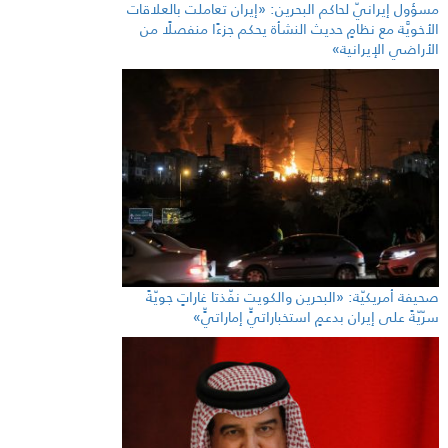
مسؤول إيرانيّ لحاكم البحرين: «إيران تعاملت بالعلاقات
الأخويَّة مع نظامٍ حديث النشأة يحكم جزءًا منفصلًا من
الأراضي الإيرانية»
صحيفة أمريكيّة: «البحرين والكويت نفّذتا غاراتٍ جويّةً
سرّيّةً على إيران بدعمٍ استخباراتيٍّ إماراتيٍّ»