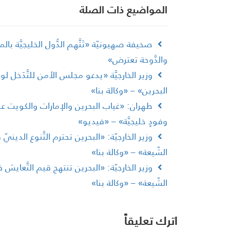
المواضیع ذات الصلة
صحيفة صهيونيّة «تَتَّهم الدُّول الخليجيَّة با
والدَّوحة تعترض»
وزير الخارجيَّة «يدعو مجلس الأمن للتَّدَخل ل
البحرين» – «وكالة بنا»
طهران: «غياب البحرين والإمارات والكويت عن
وفودٍ خليجيَّة» – «فيديو»
وزير الخارجيّة: «البحرين تحترم التَّنوع الدي
الشّيعة» – «وكالة بنا»
وزير الخارجيّة: «البحرين تنتهج قيم التَّعايش
الشّيعة» – «وكالة بنا»
اترك تعليقاً