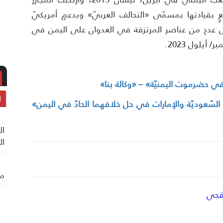
 بقيادتها بمسمّى «التحالف العربيّ» وبدعمٍ أمريكيّ
تل عددٍ من عناصر المرتزقة في العدوان على اليمن في
في حضرموت اليمنيّة» – «وكالة بنا»
ا
دتي السّعوديّة والإمارات في حل خلافهما الحادّ في اليمن»
ال
ال
من
قجي