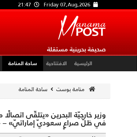
21:47
Friday 07,Aug,2026
صحيفة بحرينية مستقلة
الرئيسية
الافتتاحية
ساحة المنامة
منامة بوست
ساحة المنامة
وزير خارجيّة البحرين «يتلقّى اتصالًا م
في ظلّ صراعٍ سعوديّ إماراتيّ» – 