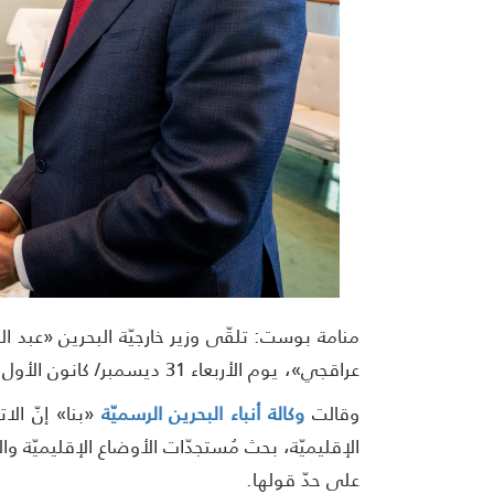
منامة بوست: تلقّى وزير خارجيّة البحرين «عبد الل
عراقجي»، يوم الأربعاء 31 ديسمبر/ كانون الأول 2025.
وقالت
وكالة أنباء البحرين الرسميّة
«بنا» إنّ الات
الإقليميّة، بحث مُستجدّات الأوضاع الإقليميّة وا
على حدّ قولها.