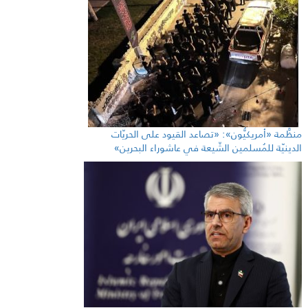
منظَّمة «أمريكيُّون»: «تصاعد القيود على الحريّات
الدينيّة للمُسلمين الشّيعة في عاشوراء البحرين»