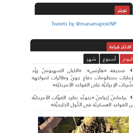
تويتر
Tweets by @manamapostNP
الاکثر قراءة
ليوم
أسبوع
شهر
صحيفة «هآرتس»: «الكيان الصهيونيّ زوَّد
إمارات بمنظومات دفاع جويّ وطائرات لمواجهة
ضَّربات الإيرانيَّة على القواعد الأمريكيّة»
برلمانيّ إيرانيّ «يتوعَّد بطرد القوَّات الأمريكيَّة
 القواعد العسكريّة في الدُّول الخليجيَّة»