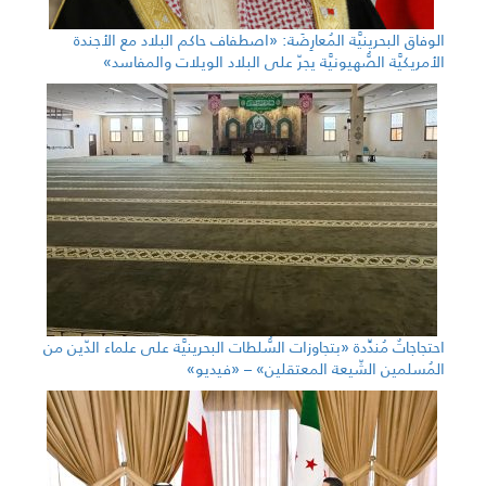
الوفاق البحرينيَّة المُعارِضَة: «اصطفاف حاكم البلاد مع الأجندة
الأمريكيَّة الصُّهيونيَّة يجرّ على البلاد الويلات والمفاسد»
احتجاجاتٌ مُندِّدة «بتجاوزات السُّلطات البحرينيَّة على علماء الدّين من
المُسلمين الشّيعة المعتقلين» – «فيديو»