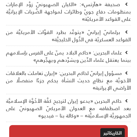
صحيفة «هآرتس»: «الكيان الصهيونيّ زوَّد الإمارات
نظومات دفاع جويّ وطائرات لمواجهة الضَّربات الإيرانيَّة
ى القواعد الأمريكيّة»
برلمانيّ إيرانيّ «يتوعَّد بطرد القوَّات الأمريكيَّة من
قواعد العسكريّة في الدُّول الخليجيَّة»
علماء البحرين: «حاكم البلاد يمنّ على الفرس بإسلامهم
نما يعتقل علماء الدِّين ويشرِّدهم ويهجِّرهم»
مسؤول إيرانيّ لحاكم البحرين: «إيران تعاملت بالعلاقات
أخويَّة مع نظامٍ حديث النشأة يحكم جزءًا منفصلًا من
أراضي الإيرانية»
حاكم البحرين «يدعو إيران لترجيح كفَّة الأخُوَّة الإسلاميَّة
د اصطفافه مع العدوان الأمريكيّ الصهيونيّ على
جمهوريَّة الإسلاميَّة» – «وكالة بنا – فيديو»
الكاريكاتير