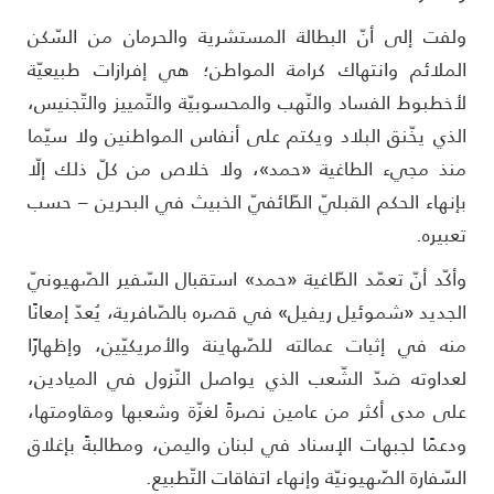
لفت إلى أنّ البطالة المستشرية والحرمان من السّكن
لملائم وانتهاك كرامة المواطن؛ هي إفرازات طبيعيّة
أخطبوط الفساد والنّهب والمحسوبيّة والتّمييز والتّجنيس،
لذي يخّنق البلاد ويكتم على أنفاس المواطنين ولا سيّما
نذ مجيء الطاغية «حمد»، ولا خلاص من كلّ ذلك إلّا
إنهاء الحكم القبليّ الطّائفيّ الخبيث في البحرين – حسب
عبيره.
أكّد أنّ تعمّد الطّاغية «حمد» استقبال السّفير الصّهيونيّ
لجديد «شموئيل ريفيل» في قصره بالصّافرية، يُعدّ إمعانًا
نه في إثبات عمالته للصّهاينة والأمريكيّين، وإظهارًا
عداوته ضدّ الشّعب الذي يواصل النّزول في الميادين،
لى مدى أكثر من عامين نصرةً لغزّة وشعبها ومقاومتها،
دعمًا لجبهات الإسناد في لبنان واليمن، ومطالبةً بإغلاق
لسّفارة الصّهيونيّة وإنهاء اتفاقات التّطبيع.