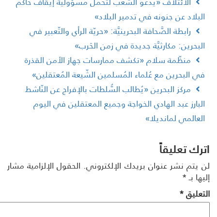
الائتلاف «يدعو الشَّعبَ لتحمّل مسؤوليّة إيقاف حاكم
لبلاد عن جنونه في تدمير البلاد»
رابطة الصَّحافة البحرينيَّة: «حريّة الرأي والتّعبير في
لبحرين: مكارثيَّة جديدة في زمن الحَرب»
منظّمة سلام «تكشف ممارسات جهاز الأمن القذرة
ي البحرين مع عُلماء المُسلمين الشّيعة المُعتقلين»
مركز البحرين «يُطالب السُّلطات بالإفراج عن النّاشط
لبارز عبد الهادي الخواجة وجميع المعتقلين في اليوم
لعالمي لمانديلا»
رك تعليقاً
 يتم نشر عنوان بريدك الإلكتروني.
الحقول الإلزامية مشار
ها بـ
*
تعليق
*