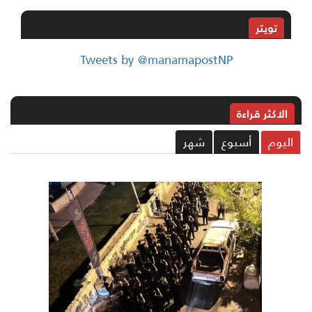
تويتر
Tweets by @manamapostNP
الاکثر قراءة
ليوم
أسبوع
شهر