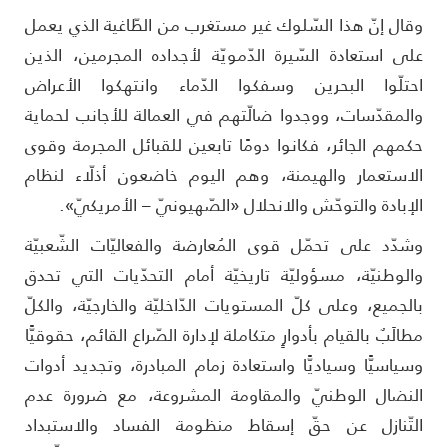
قال إنّ هذا السّلوك غير مستغرب من الطّاغية الذي يعمل
لى استعادة السّيرة الدّمويّة لأجداده المجرمين، الذين
حتلّوا البحرين وسفكوا الدّماء وانتهكوا الأعراض
المقدّسات، ووجدوا ضالّتهم في العمالة للأجانب لحماية
كمهم الجائر، فكانوا دومًا تابعين للقبائل المجرمة وقوى
لاستعمار والهيمنة، وهم اليوم خاضعون أذلّاء لنظام
لإبادة والتوحّش والانحلال «الصّهيونيّ – الأمريكيّ».
شدّد على تحمّل قوى المُعارضة والفعاليّات الشّعبيّة
الوطنيّة، مسؤوليّة تاريخيّة أمام التحدّيات التي تحدق
الجميع، وعلى كلّ المستويات الدّاخليّة والخارجيّة، والكلّ
طالَبٌ بالقيام بأدوارٍ متكاملة لإدارة الصّراع القائم، حقوقيًّا
سياسيًّا وسياديًّا واستعادة زمام المبادرة، وتجديد أدوات
لنضال الوطنيّ والمقاومة المشروعة، مع ضرورة عدم
لتّنازل عن حقّ إسقاط منظومة الفساد والاستبداد