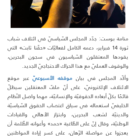
نامة بوست: جدّد المجلس السّياسيّ في ائتلاف شباب
ثورة 14 فبراير، دعمه الكامل لفعاليّات «حقّنا ثابت» التي
قودها المعتقلون السّياسيون في سجون البحرين،
الوقوف العمليّ مع هذا الحراك الاحتجاجيّ الجديد.
أكّد المجلس في بيان
موقفه الأسبوعيّ
عبر موقع
لائتلاف الإلكترونيّ، على أنّ ملفّ المعتقلين سيظلّ
ائمًا بكلّ أبعاده الحقوقيّة والإنسانيّة، مهما واصل النّظام
لخليفيّ استعماله في سياق اغتصاب الحقوق السّياسيّة
الدينيّة لشعب البحرين، وابتزاز الأهالي والقيادات
لوطنيّة، وقال إنّ على الطّاغية «حمد» وأعوانه الظّلمة أن
عجزوا عن مواصلة الرّهان، على كسر إرادة المواطنين