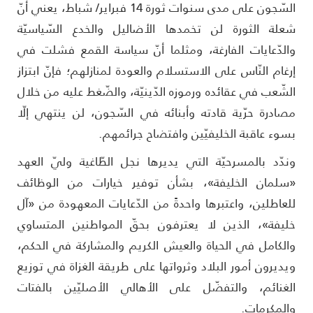
السّجون على مدى سنوات ثورة 14 فبراير/ شباط، يعني أنّ
علة الثورة لن تخمدها الأضاليل والخدع السّياسيّة
الدّعايات الفارغة، ومثلما أنّ سياسة القمع فشلت في
رغام النّاس على الاستسلام والعودة لمنازلهم؛ فإنّ ابتزاز
لشّعب في عقائده ورموزه الدّينيّة، والضّغط عليه من خلال
صادرة حرّية قادته وأبنائه في السّجون، لن ينتهي إلّا
سوء عاقبة الخليفيّين وافتضاح جرائمهم.
ندّد بالمسرحيّة التي يديرها نجل الطّاغية وليّ العهد
سلمان الخليفة»، بشأن توفير خيارات من الوظائف
لعاطلين، واعتبرها واحدةً من الدّعايات المعهودة من «آل
ليفة»، الذين لا يعترفون بحقّ المواطنين المتساوي
الكامل في الحياة والعيش الكريم والمشاركة في الحكم،
يديرون أمور البلاد وثرواتها على طريقة الغزاة في توزيع
لغنائم، والتفضّل على الأهالي الأصليّين بالفتات
المكرمات.