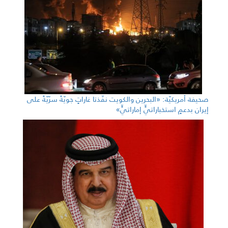
صحيفة أمريكيّة: «البحرين والكويت نفّذتا غاراتٍ جويّةً سرّيّةً على
إيران بدعمٍ استخباراتيٍّ إماراتيٍّ»