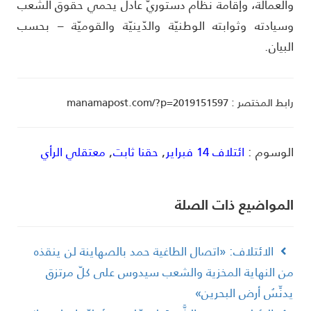
العمالة، وإقامة نظام دستوريّ عادل يحمي حقوق الشّعب
سيادته وثوابته الوطنيّة والدّينيّة والقوميّة – بحسب
لبيان.
ط المختصر : manamapost.com/?p=2019151597
لوسوم :
ائتلاف 14 فبراير
,
حقنا ثابت
,
معتقلي الرأي
لمواضیع ذات الصلة
الائتلاف: «اتصال الطاغية حمد بالصهاينة لن ينقذه
ن النهاية المخزية والشعب سيدوس على كلّ مرتزق
دنِّسُ أرض البحرين»