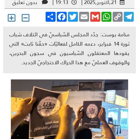
21,أكتوبر,2025 |
19:13 |
بدون تعليق
Share
Facebook
Twitter
Email
Gmail
WhatsApp
Copy
Telegr
Link
منامة بوست: جدّد المجلس السّياسيّ في ائتلاف شباب
ثورة 14 فبراير، دعمه الكامل لفعاليّات «حقّنا ثابت» التي
يقودها المعتقلون السّياسيون في سجون البحرين،
والوقوف العمليّ مع هذا الحراك الاحتجاجيّ الجديد.