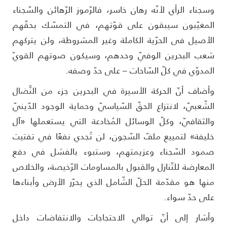
سجناء الرأي لأنّه رهان خاسر، فالرّموز الرّهائن والسّجناء
لمغيّبون سيبقون على قوّتهم، في التمسّك بحقّهم
لأصيل فى الحرّية الكاملة وغير المشروطة، ولن يتركهم
عب البحرين الوفيّ وحدهم، وسيكون صوتهم القويّ
لمدوّي في كلّ السّاحات – على حدّ وصفه.
أضاف أنّ الحركة الأسيرة في البحرين جزء من النَّضال
لشّعبيّ، لانتزاع الحقّ السّياسيّ وحماية الوجود الدّينيّ
الثقافيّ، وكلّ الوسائل المُخادعة التي يستعملها «آل
ليفة» لتمييع ملفّ السّجون، لن تُجدي نفعًا في تفتيت
مود السّجناء وعزيمتهم، وستبوء بالفشل في دفع
لمعارضة للتّنازل والقبول بالمساومات الرّخيصة، والخلاص
نها هو مقدّمة الحلّ الشّامل الذي يحرّر الأرض وأبناءها
لى حدّ سواء.
أشار إلى أنّ توالي الاحتجاجات والانتفاضات داخل