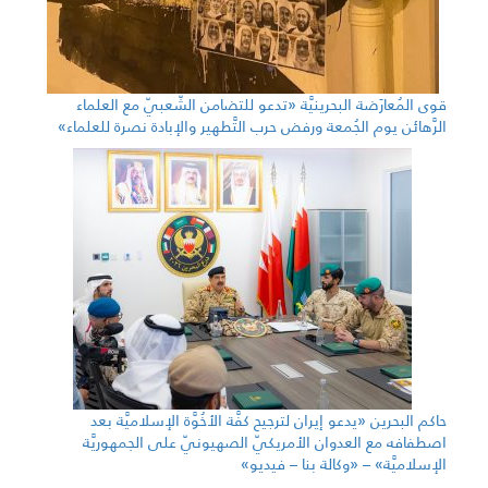
قوى المُعارَضة البحرينيَّة «تدعو للتضامن الشّعبيّ مع العلماء
الرَّهائن يوم الجُمعة ورفض حرب التَّطهير والإبادة نصرة للعلماء»
حاكم البحرين «يدعو إيران لترجيح كفَّة الأخُوَّة الإسلاميَّة بعد
اصطفافه مع العدوان الأمريكيّ الصهيونيّ على الجمهوريَّة
الإسلاميَّة» – «وكالة بنا – فيديو»