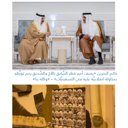
حاكم البحرين «يصف أمير قطر السَّابق بالأخ والصَّديق رغم تورُّطهِ
بمحاولة انقلابيَّة عليه في التسعينيَّات» – «وكالة بنا»