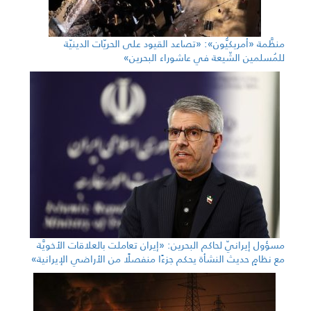
منظَّمة «أمريكيُّون»: «تصاعد القيود على الحريّات الدينيّة
للمُسلمين الشّيعة في عاشوراء البحرين»
مسؤول إيرانيّ لحاكم البحرين: «إيران تعاملت بالعلاقات الأخويَّة
مع نظامٍ حديث النشأة يحكم جزءًا منفصلًا من الأراضي الإيرانية»