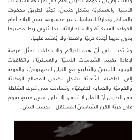
لفتت إلى أنّ حكومة البحرين أمام خيارٍ لمراجعة السياسات
لأمنية والعسكريّة بشكلٍ حتميّ، تجنّبًا لطريق محفوفً
المخاطر وتداركًا لاتفاقيات غير محسوبة، تفتح البلاد أمام
لقواعد العسكريّة والاستخباراتيّة، بما يُنهي ربط مصيرها
دولٍ لديها أجندة حربيّة واضحة ولا يُعتمد عليها.
شدّدت على أنّ هذه الجرائم والاعتداءات تمثّل فرصةً
إعادة تقييم السّياسات الأمنيّة والعسكريّة، واتفاقيات
لوجود الأجنبيّ والتّطبيع مع الكيان الصهيونيّ، والعودة
لى الحاضنة الشّعبيّة بشكلٍ يضمن المصالح الوطنيّة
القوميّة والحماية الحقيقيّة، وتساءلت متى تدرك السّلطة
ي البحرين أنّ الأمان لا يُبنى، إلا على أسسٍ متينةٍ تقوم
لى حريّة القرار السّياسيّ المستقل – بحسب البيان.