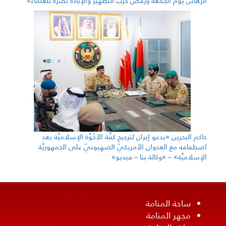
الرَّهائن يوم الجُمعة ورفض حرب التَّطهير والإبادة نصرة للعلماء»
حاكم البحرين «يدعو إيران لترجيح كفَّة الأخُوَّة الإسلاميَّة بعد
اصطفافه مع العدوان الأمريكيّ الصهيونيّ على الجمهوريَّة
الإسلاميَّة» – «وكالة بنا – فيديو»
ساحة المنامة
مجهر المنامة