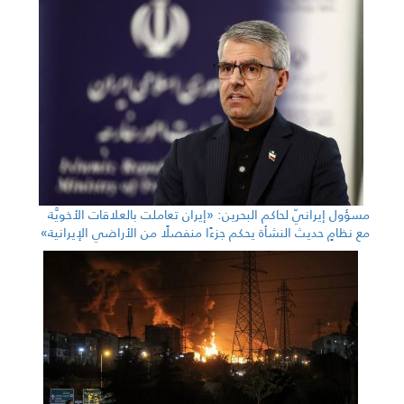
مسؤول إيرانيّ لحاكم البحرين: «إيران تعاملت بالعلاقات الأخويَّة
مع نظامٍ حديث النشأة يحكم جزءًا منفصلًا من الأراضي الإيرانية»