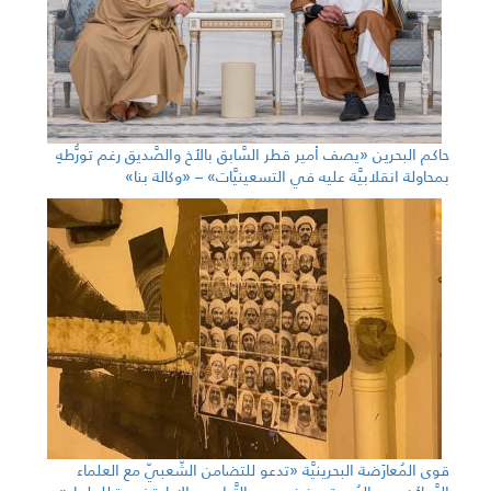
حاكم البحرين «يصف أمير قطر السَّابق بالأخ والصَّديق رغم تورُّطهِ
بمحاولة انقلابيَّة عليه في التسعينيَّات» – «وكالة بنا»
قوى المُعارَضة البحرينيَّة «تدعو للتضامن الشّعبيّ مع العلماء