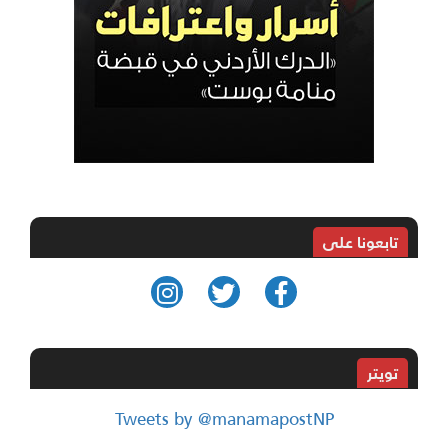
تابعونا على
تويتر
Tweets by @manamapostNP