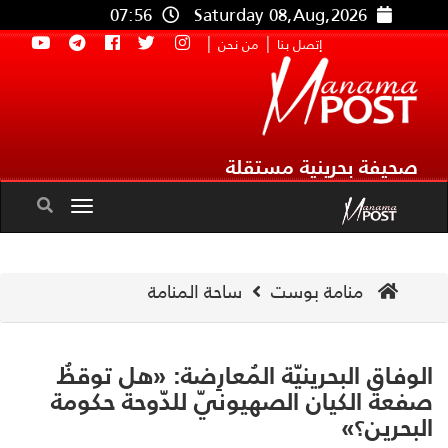
07:56
Saturday 08,Aug,2026
|
|
إتصل بنا
من نحن
صحيفة بحرينية مستقلة
Toggle
navigation
منامة بوست
ساحة المنامة
وفاق البحرينيّة المُعارِضة: «هل توقظُ
عة الكيان الصهيونيّ للدّوحة حكومة
بحرين؟»