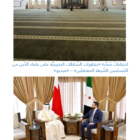
احتجاجاتٌ مُندِّدة «بتجاوزات السُّلطات البحرينيَّة على علماء الدّين من
المُسلمين الشّيعة المعتقلين» – «فيديو»