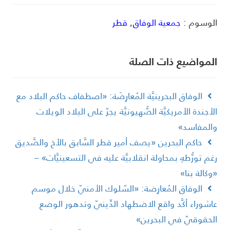
لوسوم :
جمعية الوفاق
,
قطر
لمواضیع ذات الصلة
الوفاق البحرينيَّة المُعارِضَة: «اصطفاف حاكم البلاد مع
لأجندة الأمريكيَّة الصُّهيونيَّة يجرّ على البلاد الويلات
المفاسد»
حاكم البحرين «يصف أمير قطر السَّابق بالأخ والصَّديق
غم تورُّطهِ بمحاولة انقلابيَّة عليه في التسعينيَّات» –
وكالة بنا»
الوفاق المُعارِضة: «السّلوك الأمنيّ خلال موسم
اشوراء أكَّد واقع الاضطهاد الدِّينيّ وتدهور الوضع
لحقوقيّ في البحرين»