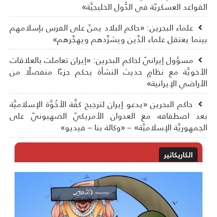
قواعد العسكريّة في الدُّول الخليجيَّة»
علماء البحرين: «حاكم البلاد يمنّ على الفرس بإسلامهم
نما يعتقل علماء الدِّين ويشرِّدهم ويهجِّرهم»
مسؤول إيرانيّ لحاكم البحرين: «إيران تعاملت بالعلاقات
أخويَّة مع نظامٍ حديث النشأة يحكم جزءًا منفصلًا من
أراضي الإيرانية»
حاكم البحرين «يدعو إيران لترجيح كفَّة الأخُوَّة الإسلاميَّة
د اصطفافه مع العدوان الأمريكيّ الصهيونيّ على
جمهوريَّة الإسلاميَّة» – «وكالة بنا – فيديو»
الكاريكاتير