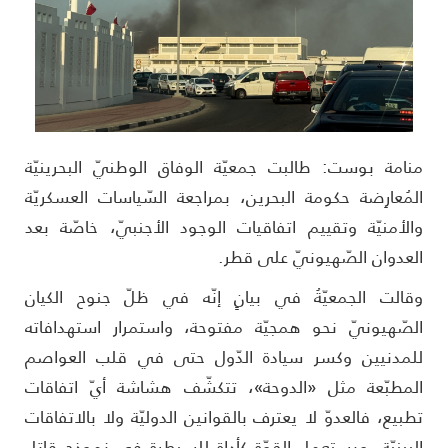
نامة بوست: طالبت جمعيّة الوفاق الوطنيّ البحرينيّة
لمُعارِضة حكومة البحرين، بمراجعة السّياسات العسكريّة
الأمنيّة وتقييم اتفاقيات الوجود الأجنبيّ، خاصّة بعد
لعدوان الصّهيونيّ على قطر.
قالت الجمعيّةُ في بيانٍ إنّه في ظلّ جنوح الكيان
لصّهيونيّ نحو همجيّة مفتوحة، واستمرار استهدافاته
لمدنيين وكسر سيادة الدّول حتى في قلب العواصم
لمطبّعة مثل «الدوحة»، تتكشّف هشاشة أيّ اتفاقات
طبيع، فالعدوّ لا يعترف بالقوانين الدوليّة ولا بالاتفاقات
لبينيّة، ويستعمل القوّة كأداةٍ للسيطرة في نموذجٍ قاتلٍ