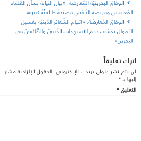
الوفاق البحرينيَّة المُعارِضة: «بيان النِّيابة بشأن العُلماء
لمُعتقلين وفريضةِ الخُمْس فضيحةٌ طائفيًّةٌ كبيرة»
الوفاق المُعارِضَة: «اتهام الشَّعائر الدّينيَّة بغسيل
لأموال يكشف حجم الاستهدافِ الدِّينيّ والطَّائفيّ في
لبحرين»
رك تعليقاً
 يتم نشر عنوان بريدك الإلكتروني.
الحقول الإلزامية مشار
ها بـ
*
تعليق
*