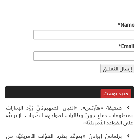
*
Na
*
Ema
جديد بوست
صحيفة «هآرتس»: «الكيان الصهيونيّ زوَّد الإمارات
نظومات دفاع جويّ وطائرات لمواجهة الضَّربات الإيرانيَّة
ى القواعد الأمريكيّة»
برلمانيّ إيرانيّ «يتوعَّد بطرد القوَّات الأمريكيَّة من