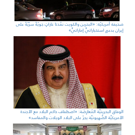
صحيفة أمريكيّة: «البحرين والكويت نفّذتا غاراتٍ جويّةً سرّيّةً على
إيران بدعمٍ استخباراتيٍّ إماراتيٍّ»
الوفاق البحرينيَّة المُعارِضَة: «اصطفاف حاكم البلاد مع الأجندة
الأمريكيَّة الصُّهيونيَّة يجرّ على البلاد الويلات والمفاسد»