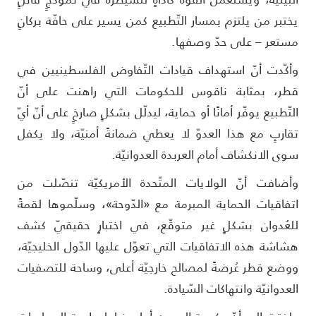
ختبر من يلتزم بمسار التّطبيع كمن يسير على حافّة بركانٍ
ستعر – على حدّ وصفها.
أكّدت أنّ استهداف قيادات التّفاوض الفلسطينيين في
طر، بمثابة ناقوس للحكومات التي راهنت على أنّ
لتّطبيع يوفّر أمانًا أو حماية، ليدلّل بشكلٍ صارخٍ على أنّ أيّ
قاربٍ مع هذا العدوّ لا يعطي ضمانةً أمنيّة، ولا يكفل
وى الانكشاف أمام العربدة العدوانيّة.
أضافت أنّ الولايات المتّحدة الأمريكيّة تنصّلت من
تفاقيات الحماية المبرمة مع «الدّوحة»، وسلّموها لقمةً
لعُدوان بشكلٍ غير متوقّع، في اختبارٍ حقيقيّ كشف
شاشة هذه الاتفاقيات التي تعوّل عليها الدّول الخليجيّة،
وضع قطر عُرضةً لمصالح خارجيّة أعلى، وساحة للتصفيات
لعدوانيّة وانتهاكات السّيادة.