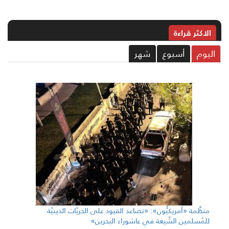
الاکثر قراءة
ليوم
أسبوع
شهر
منظَّمة «أمريكيُّون»: «تصاعد القيود على الحريّات الدينيّة
للمُسلمين الشّيعة في عاشوراء البحرين»