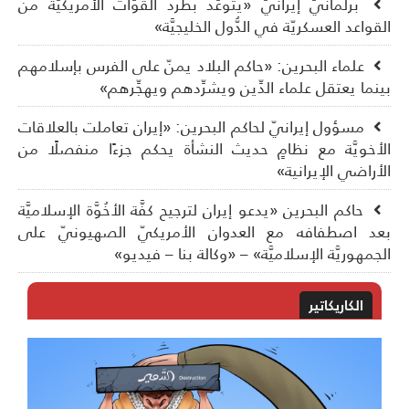
برلمانيّ إيرانيّ «يتوعَّد بطرد القوَّات الأمريكيَّة من
قواعد العسكريّة في الدُّول الخليجيَّة»
علماء البحرين: «حاكم البلاد يمنّ على الفرس بإسلامهم
نما يعتقل علماء الدِّين ويشرِّدهم ويهجِّرهم»
مسؤول إيرانيّ لحاكم البحرين: «إيران تعاملت بالعلاقات
أخويَّة مع نظامٍ حديث النشأة يحكم جزءًا منفصلًا من
أراضي الإيرانية»
حاكم البحرين «يدعو إيران لترجيح كفَّة الأخُوَّة الإسلاميَّة
د اصطفافه مع العدوان الأمريكيّ الصهيونيّ على
جمهوريَّة الإسلاميَّة» – «وكالة بنا – فيديو»
الكاريكاتير