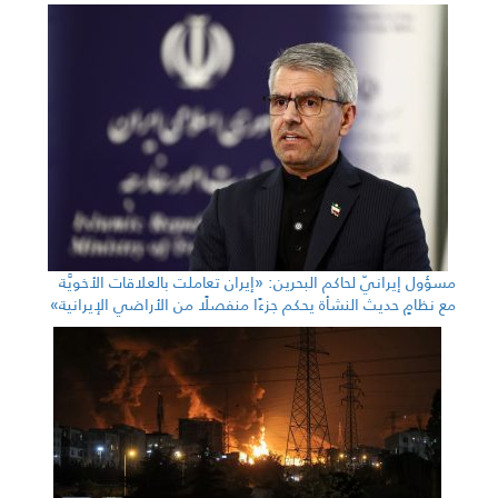
مسؤول إيرانيّ لحاكم البحرين: «إيران تعاملت بالعلاقات الأخويَّة
مع نظامٍ حديث النشأة يحكم جزءًا منفصلًا من الأراضي الإيرانية»