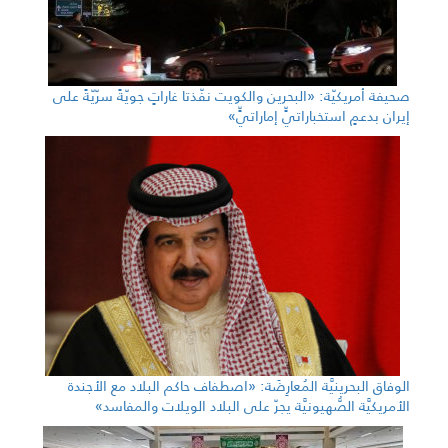
صحيفة أمريكيّة: «البحرين والكويت نفّذتا غاراتٍ جويّةً سرّيّةً على
إيران بدعمٍ استخباراتيٍّ إماراتيٍّ»
الوفاق البحرينيَّة المُعارِضَة: «اصطفاف حاكم البلاد مع الأجندة
الأمريكيَّة الصُّهيونيَّة يجرّ على البلاد الويلات والمفاسد»