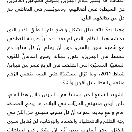
عتقاله، ما يُظهر حكّ­ام البحرين بموقع الم­جانين العاجزين
ن ال­سيطرة على أفعالهم، ودمويّتهم في التعاطي مع
لّ من يخالفهم ال­رأي.
هذا بحدّ ذاته يدلّل بشكل واضح على المأزق الكبير الذي
عيشه هذا النظام، الذي لم يعد يجد أيّ طري­قة للتعاطي
ع شعبه سوى بالقتل، دون أن يع­لم أنّ كلّ قطرة دم
سقط في البحرين، تكون بمثابة وقودٍ إضافيٍّ للثورة
لشعبيّة المتميّزة التي انطلقت في الرابع عشر من فبر­اير/
شباط 2011، وما تزال مستمرّة حتى الي­وم بنفس الزخم
بنفس العطاء، بل أقوى وأشد­ّ.
لشهيد السابع الذي يسقط في البحرين خلال هذا العام،
لى أيدي منتهكي الحريّات في البلاد، ما يضع المملكة
مام واقعٍ جديد، عنوانه أنّ كلّ صوتٍ سيخرج من الآن في
جه الظلم والاضطهاد والف­ساد والإرهاب، لن يُق­ابل سوى
القتل، وهو أسلوب يبدو أنّه راق بشكلٍ كبيرٍ لسلطات