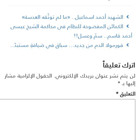
الشهيد أحمد اسماعيل.. «ما لم توثّقه العدسة»
الكمائن المفضوحة للن­ظام في محاكمة الشيخ عيسى
حمد قاسم.. سمٌ وعسل!!
فورمولا الدم من جديد… سباق في ضيافةِ مستبدّ..
رك تعليقاً
 يتم نشر عنوان بريدك الإلكتروني.
الحقول الإلزامية مشار
ها بـ
*
تعليق
*