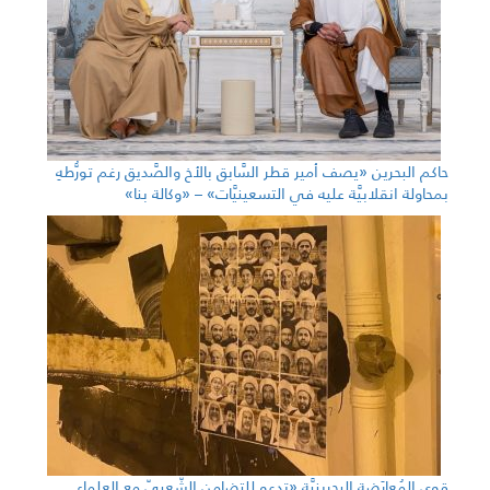
حاكم البحرين «يصف أمير قطر السَّابق بالأخ والصَّديق رغم تورُّطهِ
بمحاولة انقلابيَّة عليه في التسعينيَّات» – «وكالة بنا»
قوى المُعارَضة البحرينيَّة «تدعو للتضامن الشّعبيّ مع العلماء