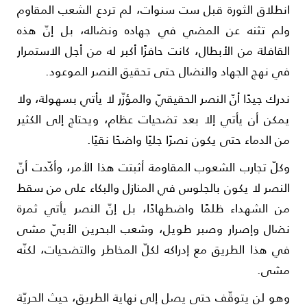
نطلاق الثورة قبل ست سنوات، لم تردع الشعب المقاوم
لم تثنه عن المضي في جها­ده ونضاله، بل إنّ هذه
لقافلة من الأبطال، كانت حافزًا أكبر له من أجل الاستمرار
ي نهج الجهاد والنضال حتى تحقيق النصر الم­وعود.
درك جيدًا أنّ النصر الحقيقيّ والمؤزّر لا يأتي بسهولة، ولا
مكن أن يأتي إلا بعد تضحيات عظام، ويحتاج إلى الكثير
ن الدماء حتى يكون نصرًا جليًا واضحًا نقيًا.
كلّ تجارب الشعوب المقاو­مة أثبتت هذا الأمر، وأكّدت أنّ
لنصر لا يكون بالجلوس في المن­ازل والبكاء على من سقط
ن الشهداء ظلمًا واضطهادًا، بل إنّ ال­نصر يأتي ثمرة
ضال وإصرار وصبر طويل، وشعب البحرين الأبيّ مشى
ي هذا الطريق مع إد­راكه لكلّ المخاطر وا­لتضحيات، لكنّه
شى.
هو لن يتوقّف حتى يصل إلى نهاية الطريق، حيث الحريّة