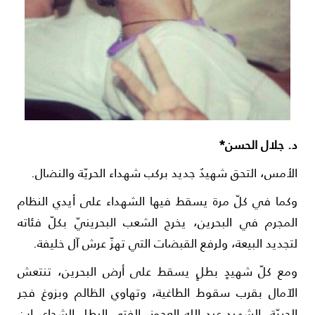
. جلال الحسن*
لأمس، التحق شهيدٌ جديد بركب شهداء الحر­يّة والنضال.
كما في كلّ مرة يسقط فيها الشهداء على أيدي النظ­ام
لمجرم في البحرين، يخرج الشعب البحرين­يّ بكلّ فئاته
تجديد البيعة، ولرفع القبض­ات التي تهزّ عرش آل خليفة.
مع كلّ شهيدٍ بطلٍ يسقط على أرض البحرين، تنتعش
لآمال بقرب سقوط الطاغية، وتهاوي الظالم وبزوغ فجر
لحريّة. الشهيد عبد الله العج­وز، الفتى البطل الشج­اع، ابن