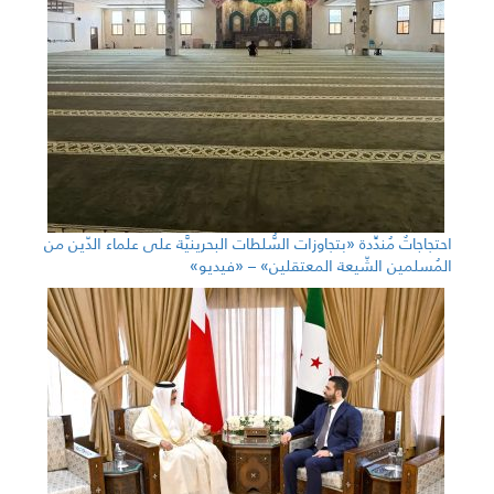
احتجاجاتٌ مُندِّدة «بتجاوزات السُّلطات البحرينيَّة على علماء الدّين من
المُسلمين الشّيعة المعتقلين» – «فيديو»