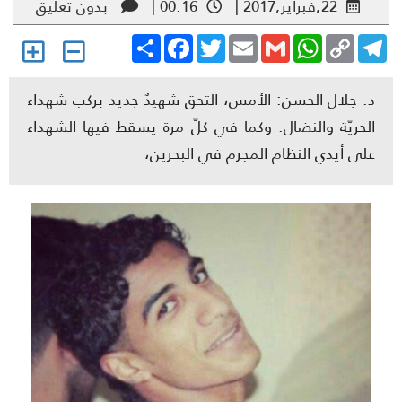
22,فبراير,2017 |
00:16 |
بدون تعليق
Share
Facebook
Twitter
Email
Gmail
WhatsApp
Copy
Telegr
Link
د. جلال الحسن: الأمس، التحق شهيدٌ جديد بركب شهداء
الحر­يّة والنضال. وكما في كلّ مرة يسقط فيها الشهداء
على أيدي النظ­ام المجرم في البحرين،