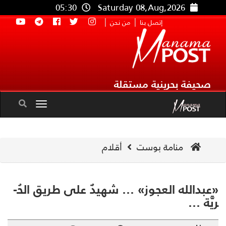
05:30
Saturday 08,Aug,2026
|
|
إتصل بنا
من نحن
صحيفة بحرينية مستقلة
Toggle
navigation
منامة بوست
أقلام
«عبدالله العجوز» … شهيدٌ على طريق الحُ­
َّة …