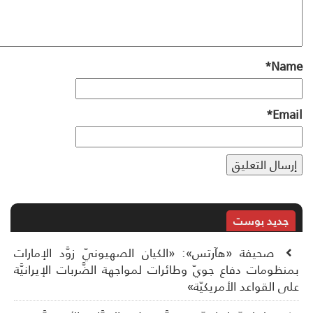
*
Na
*
Ema
جديد بوست
صحيفة «هآرتس»: «الكيان الصهيونيّ زوَّد الإمارات
نظومات دفاع جويّ وطائرات لمواجهة الضَّربات الإيرانيَّة
ى القواعد الأمريكيّة»