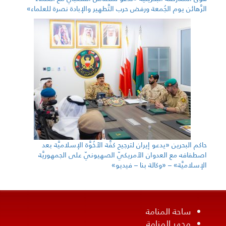
الرَّهائن يوم الجُمعة ورفض حرب التَّطهير والإبادة نصرة للعلماء»
حاكم البحرين «يدعو إيران لترجيح كفَّة الأخُوَّة الإسلاميَّة بعد
اصطفافه مع العدوان الأمريكيّ الصهيونيّ على الجمهوريَّة
الإسلاميَّة» – «وكالة بنا – فيديو»
ساحة المنامة
مجهر المنامة