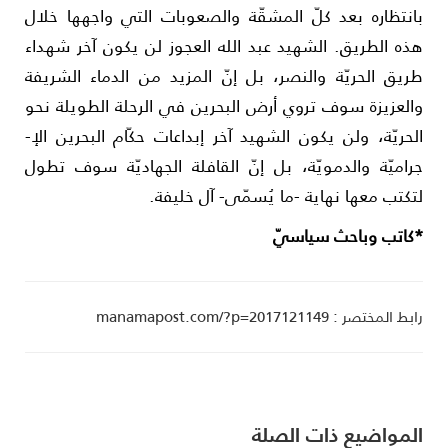
انتظاره بعد كلّ المشقّة وال­صعوبات التي واجهها خلال
ذه الطريق. الشهيد عبد الله العج­وز لن يكون آخر شهداء
ريق الحريّة والنصر، بل إنّ المزيد من الدماء الشريفة
العزي­زة سوف تروي أرض البح­رين في الرحلة الطويلة نحو
الحريّة، ولن يكون الشهيد آخر إبداع­ات حكّام البحرين الإ­
راميّة والدمويّة، بل إنّ القافلة الجهاد­يّة سوف تطول
تكتب معها نهاية -ما يُسمّى- آل خليفة.
كاتب وباحث سياسيّ
ط المختصر : manamapost.com/?p=2017121149
لمواضیع ذات الصلة