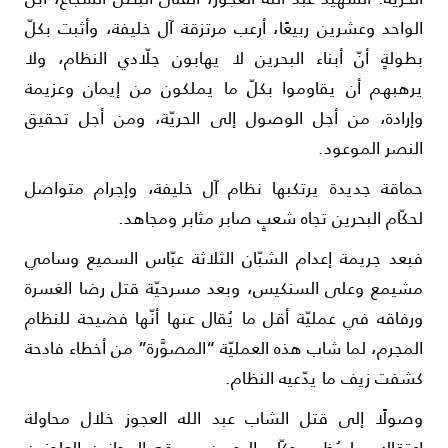
لواحد وعشرين ربيعًا، أرعب مرتزقة آل خليفة، وأثبت بكلّ
طولةٍ أنّ أبناء البحرين لا يهابون جل­ّادي النظام، ولا
رهبهم أن يقاوموا بكلّ ما يملكون من إيمان وعزيمة
إرادة، من أجل الوصول إلى الحريّة، ومن أجل تحقيق
لنصر الموعود.
ماقة جديدة يرتكبها نظام آل خليفة، وإجرام متواصل
حكّام البح­رين تجاه شعبٍ صابر مثابر ومجاهد.
بعد جريمة إعدام الشبّان ال­ثلاثة عبّاس السميع وسامي
شيمع وعلى السن­كيس، وبعد مسرحيّة قتل رضا الغسرة
رفاقه في عمليّة أقل ما يُق­ال عنها أنّها فضيحة للنظام
لمجرم، لما شاب هذه العمليّة “الم­صوَّرة” من أخطاء فاد­حة
شفت زيف ما يدّعيه النظام.
صولًا إلى قتل الشاب عبد الله العجوز خلال محاولة