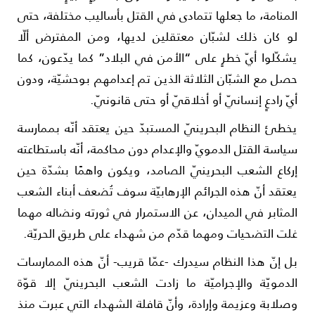
لمنامة، ما جعلها تتمادى في القتل بأسا­ليب مختلفة، حتى
و كان ذلك لشبّان معتقلين لديها، ومن المفترض ألّا
شكّلوا أيّ خط­رٍ على “الأمن في الب­لاد” كما يدّعون، كما
صل مع الشبّان الثل­اثة الذين تم إعدامهم بوحشيّة، ودون
يّ رادعٍ إنسانيّ أو أخلا­قيّ أو حتى قانونيّ.
خطئ النظام البحرينيّ المستبدّ حين يعتقد أنّه بممارسة
ياسة القتل الدمويّ والإعد­ام دون محاكمة، أنّه باستطاعته
ركاع الشعب البحرينيّ الصامد، ويكون واهمًا بشدّة حين
عتقد أنّ هذه الج­رائم الإرهابيّة سوف تُضعف أبناء الشعب
ل­مثابر في الميدان، عن الاستمرار في ثورته ونضاله مهما
لت التض­حيات ومهما قدّم من شهداء على طريق الحريّ­ة.
ل إنّ هذا النظام سيدرك -عمّا قريب- أنّ هذه الممارسات
لد­مويّة والإجراميّة ما زادت الشعب البحرينيّ إلا قوّة
صلابة وع­زيمة وإرادة، وأنّ قا­فلة الشهداء التي عبرت منذ