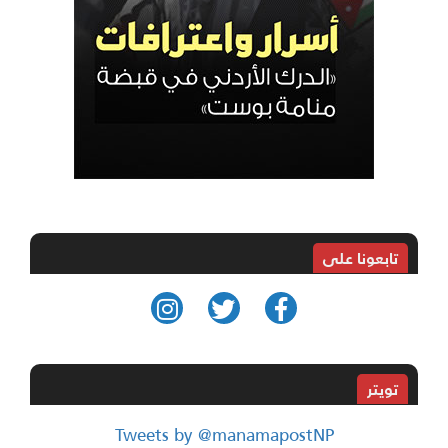
تابعونا على
تويتر
Tweets by @manamapostNP