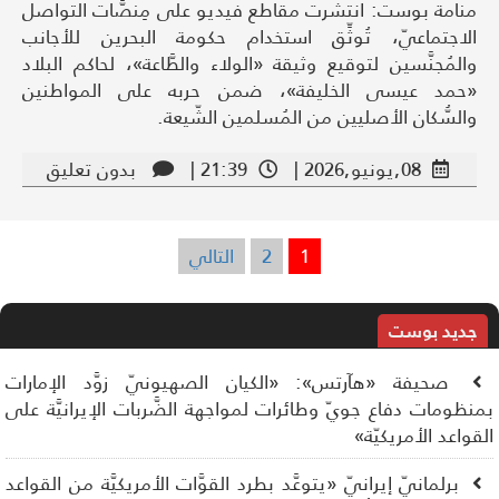
منامة بوست: انتشرت مقاطع فيديو على مِنصَّات التواصل
الاجتماعيّ، تُوثِّق استخدام حكومة البحرين للأجانب
والمُجنَّسين لتوقيع وثيقة «الولاء والطَّاعة»، لحاكم البلاد
«حمد عيسى الخليفة»، ضمن حربه على المواطنين
والسُّكان الأصليين من المُسلمين الشّيعة.
08,يونيو,2026 |
21:39 |
بدون تعليق
1
2
التالي
تعدد
صفحات
المقالات
جديد بوست
صحيفة «هآرتس»: «الكيان الصهيونيّ زوَّد الإمارات
نظومات دفاع جويّ وطائرات لمواجهة الضَّربات الإيرانيَّة على
قواعد الأمريكيّة»
برلمانيّ إيرانيّ «يتوعَّد بطرد القوَّات الأمريكيَّة من القواعد