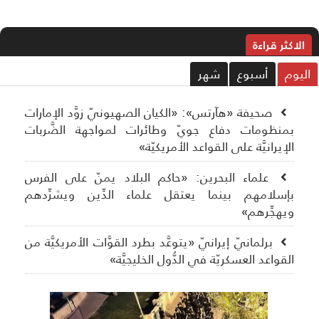
الاکثر قراءة
ليوم
أسبوع
شهر
صحيفة «هآرتس»: «الكيان الصهيونيّ زوَّد الإمارات
بمنظومات دفاع جويّ وطائرات لمواجهة الضَّربات
الإيرانيَّة على القواعد الأمريكيّة»
علماء البحرين: «حاكم البلاد يمنّ على الفرس
بإسلامهم بينما يعتقل علماء الدِّين ويشرِّدهم
ويهجِّرهم»
برلمانيّ إيرانيّ «يتوعَّد بطرد القوَّات الأمريكيَّة من
القواعد العسكريّة في الدُّول الخليجيَّة»