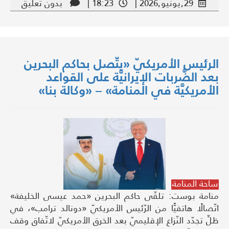
29,يونيو,2026 |
18:23 |
بدون تعليق
الرئيس الأمريكيّ «يتّصل بحاكم البحرين
بعد الضَّربات الإيرانيَّة على القواعد
الأمريكيَّة في المنامة» – «وكالة بنا»
ساحة المنامة
منامة بوست: تلقّى حاكم البحرين «حمد عيسى الخليفة»
اتّصالًا هاتفيًّا من الرّئيس الأمريكيّ «دونالد ترامب»، في
ظلِّ تجدّد النّزاع الإقليميّ بعد الخرق الأمريكيّ لاتّفاق وقف