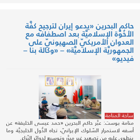
حاكم البحرين «يدعو إيران لترجيح كفَّة
الأخُوَّة الإسلاميَّة بعد اصطفافه مع
العدوان الأمريكيّ الصهيونيّ على
الجمهوريَّة الإسلاميَّة» – «وكالة بنا –
فيديو»
ساحة المنامة
منامة بوست: عبَّر حاكم البحرين «حمد عيسى الخليفة» عن
أسفه لاستمرار السّلوك الإيرانيّ، تجاه الدُّول الخليجيَّة وما
ينطوي عليه من تصعيدٍ غير مبرَّر وتوسيعٍ لدوائر النّزاع.