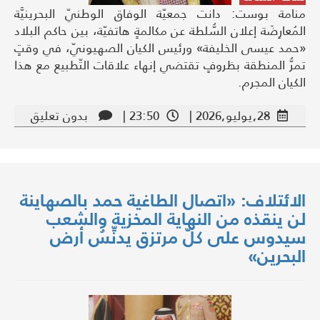
منامة بوست: دانت جمعيّة الوفاق الوطنيّ البحرينيَّة
المُعارِضَة إعلان السُّلطة عن مكالمةٍ هاتفيّة، بين حاكم البلاد
«حمد عيسى الخليفة» ورئيس الكيان الصهيونيّ، في وقتٍ
تمرُّ المنطقة بظروفٍ تقتضي إنهاء علاقات التّطبيع مع هذا
الكيان المجرم.
28,يوليو,2026 |
23:50 |
بدون تعليق
الائتلاف: «اتصال الطاغية حمد بالصهاينة
لن ينقذه من النهاية المخزية والشعب
سيدوس على كلّ مرتزق يدنِّسُ أرض
البحرين»