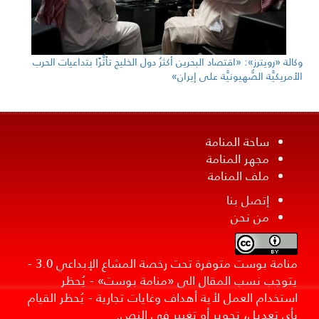
وكالة «رويترز»: «اقتصاد البحرين أكثرُ دول الخليج تأثُّرًا بتداعيات الحرب
الأمريكيَّة الصُّهيونيَّة على إيران»
ساحة المنامة
مجهر المنامة
ملف المنامة
إتصل بنا
من نحن
منامة بوست متوفرة تحت رخصة المشاع الإبداعي 3.0 -
يتوجب نسب المقال الى «منامة بوست» - يُحظر
استخدام العمل لأية أهداف وغايات تجارية - يُحظر القيام
بأي تعديل، تحوير أو تغيير في النص.