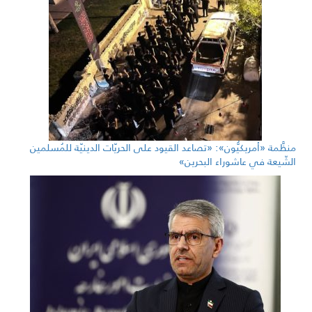
منظَّمة «أمريكيُّون»: «تصاعد القيود على الحريّات الدينيّة للمُسلمين
الشّيعة في عاشوراء البحرين»