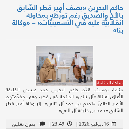
حاكم البحرين «يصف أمير قطر السَّابق
بالأخ والصَّديق رغم تورُّطهِ بمحاولة
انقلابيَّة عليه في التسعينيَّات» – «وكالة
بنا»
ساحة المنامة
منامة بوست: قدَّم حاكم البحرين حمد عيسى الخليفة
التَّعازي لعائلة «آل ثاني» الحاكمة في قطر، وفي مُقدِّمتهم
الأمير الحاليّ «تميم بن حمد آل ثاني»، إثر وفاة أمير قطر
السَّابق «حمد بن خليفة آل ثاني».
16,يوليو,2026 |
23:49 |
بدون تعليق