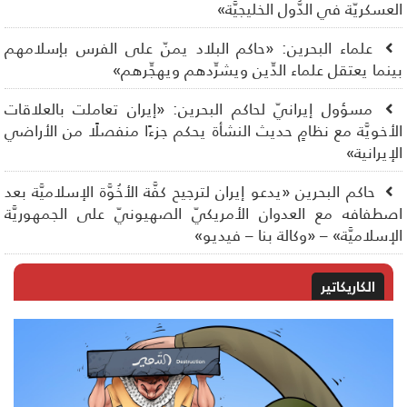
عسكريّة في الدُّول الخليجيَّة»
علماء البحرين: «حاكم البلاد يمنّ على الفرس بإسلامهم
نما يعتقل علماء الدِّين ويشرِّدهم ويهجِّرهم»
مسؤول إيرانيّ لحاكم البحرين: «إيران تعاملت بالعلاقات
أخويَّة مع نظامٍ حديث النشأة يحكم جزءًا منفصلًا من الأراضي
إيرانية»
حاكم البحرين «يدعو إيران لترجيح كفَّة الأخُوَّة الإسلاميَّة بعد
طفافه مع العدوان الأمريكيّ الصهيونيّ على الجمهوريَّة
إسلاميَّة» – «وكالة بنا – فيديو»
الكاريكاتير