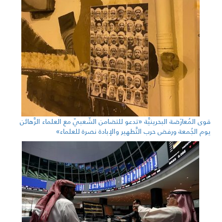
قوى المُعارَضة البحرينيَّة «تدعو للتضامن الشّعبيّ مع العلماء الرَّهائن
يوم الجُمعة ورفض حرب التَّطهير والإبادة نصرة للعلماء»