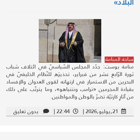
البلاد»
ساحة المنامة
منامة بوست: جدّد المجلس السّياسيّ في ائتلاف شباب
ثورة الرّابع عشر من فبراير، تحذيرَه للنّظام الخليفيّ في
البحرين من الاستمرار في ارتهانه لقوى العدوان والإفساد
بقيادة المجرمين «ترامب ونتنياهو»، وما يترتّب على ذلك
من آثارٍ كارثيّة تضرّ بالوطن والمواطنين.
21,يوليو,2026 |
22:44 |
بدون تعليق