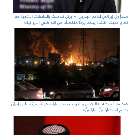
مسؤول إيرانيّ لحاكم البحرين: «إيران تعاملت بالعلاقات الأخويَّة مع
نظامٍ حديث النشأة يحكم جزءًا منفصلًا من الأراضي الإيرانية»
صحيفة أمريكيّة: «البحرين والكويت نفّذتا غاراتٍ جويّةً سرّيّةً على إيران
بدعمٍ استخباراتيٍّ إماراتيٍّ»