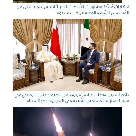
احتجاجاتٌ مُندِّدة «بتجاوزات السُّلطات البحرينيَّة على علماء الدّين من
المُسلمين الشّيعة المعتقلين» – «فيديو»
حاكم البحرين «يطلب عناصر مرتزقة من تنظيم داعش الإرهابيّ في
سوريا لمحاربة المُسلمين الشّيعة في البحرين» – «وكالة بنا»