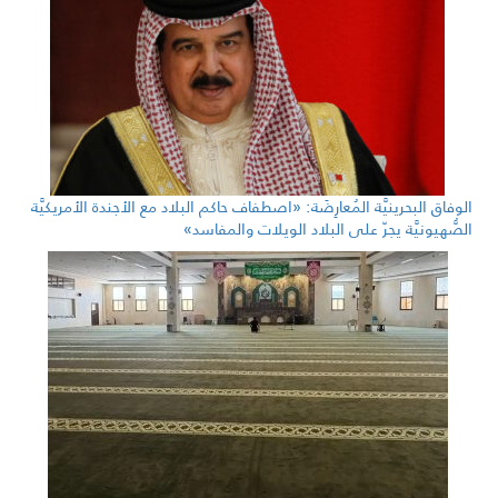
الوفاق البحرينيَّة المُعارِضَة: «اصطفاف حاكم البلاد مع الأجندة الأمريكيَّة
الصُّهيونيَّة يجرّ على البلاد الويلات والمفاسد»