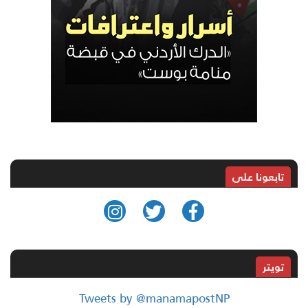
تابعونا على
تويتر
Tweets by @manamapostNP