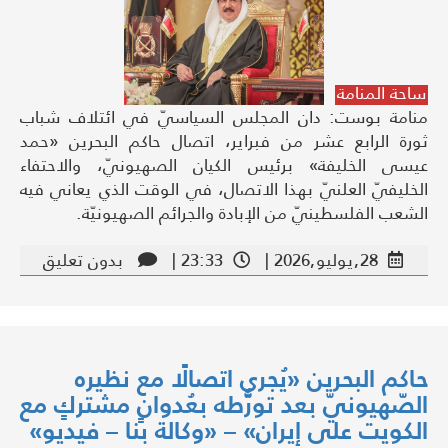
ساحة المنامة
منامة بوست: دان المجلس السياسيّ في ائتلاف شباب
ثورة الرابع عشر من فبراير، اتصال حاكم البحرين «حمد
عيسى الخليفة» برئيس الكيان الصهيونيّ، والاحتفاء
الخليفيّ العلنيّ بهذا الاتصال، في الوقت الذي يعاني فيه
الشعب الفلسطينيّ من الإبادة والجرائم الصهيونيّة.
28,يوليو,2026 |
23:33 |
بدون تعليق
حاكم البحرين «يُجري اتصالًا مع نظيره
الصّهيونيّ بعد تورُّطه بعُدوانٍ مشتركٍ مع
الكويت على إيران» – «وكالة بنا – فيديو»