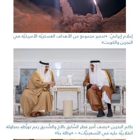
إعلام إيرانيّ: «تدمير مجموعةٍ من الأهداف العسكريّة الأمريكيّة في
البحرين والكويت»
حاكم البحرين «يصف أمير قطر السَّابق بالأخ والصَّديق رغم تورُّطهِ بمحاولة
انقلابيَّة عليه في التسعينيَّات» – «وكالة بنا»