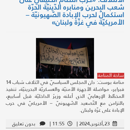
شعب البحرين ومنابره الدّينيّة الحرّة
استكمالٌ لحرب الإبادة الصّهيونيّة –
الأمريكيّة في غزّة ولبنان»
ساحة المنامة
منامة بوست: دان المجلس السياسيّ في ائتلاف شباب 14
فبراير، مواصلة الأجهزة الأمنيّة والعسكريّة البحرينيّة، تنفيذ
المخطّط الإرهابيّ الذي أعلنه وزيرُ الداخليّة قبل أسابيع،
بالتزامن مع التّصعيد الصّهيونيّ – الأمريكيّ في حرب
الإبادة على غزّة ولبنان.
23,أكتوبر,2024 |
11:55 |
بدون تعليق