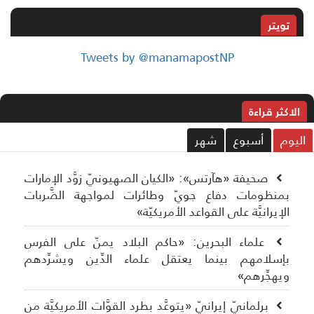
تويتر
Tweets by @manamapostNP
الاکثر قراءة
ليوم
أسبوع
شهر
صحيفة «هآرتس»: «الكيان الصهيونيّ زوَّد الإمارات
بمنظومات دفاع جويّ وطائرات لمواجهة الضَّربات
الإيرانيَّة على القواعد الأمريكيّة»
علماء البحرين: «حاكم البلاد يمنّ على الفرس
بإسلامهم بينما يعتقل علماء الدِّين ويشرِّدهم
ويهجِّرهم»
برلمانيّ إيرانيّ «يتوعَّد بطرد القوَّات الأمريكيَّة من