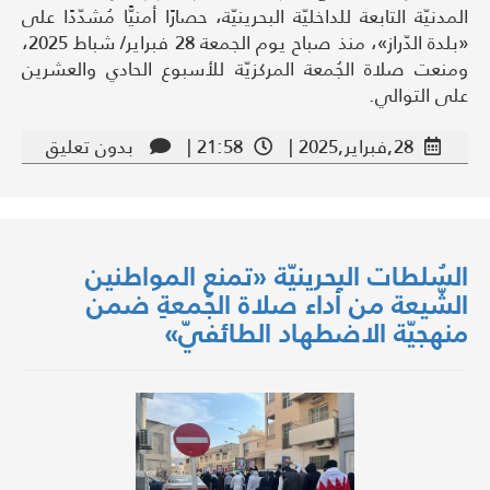
المدنيّة التابعة للداخليّة البحرينيّة، حصارًا أمنيًّا مُشدّدًا على
«بلدة الدّراز»، منذ صباح يوم الجمعة 28 فبراير/ شباط 2025،
ومنعت صلاة الجُمعة المركزيّة للأسبوع الحادي والعشرين
على التوالي.
28,فبراير,2025 |
21:58 |
بدون تعليق
السُلطات البحرينيّة «تمنع المواطنين
الشّيعة من أداء صلاة الجُمعةِ ضمن
منهجيّة الاضطهاد الطائفيّ»