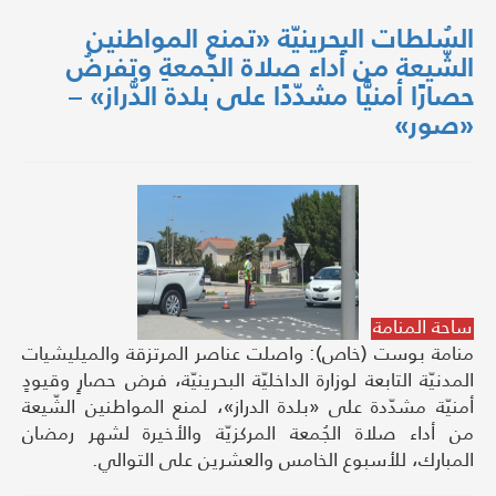
السُلطات البحرينيّة «تمنع المواطنين
الشّيعة من أداء صلاة الجُمعةِ وتفرضُ
حصارًا أمنيًّا مشدّدًا على بلدة الدُّراز» –
«صور»
ساحة المنامة
منامة بوست (خاص): واصلت عناصر المرتزقة والميليشيات
المدنيّة التابعة لوزارة الداخليّة البحرينيّة، فرض حصارٍ وقيودٍ
أمنيّة مشدّدة على «بلدة الدراز»، لمنع المواطنين الشّيعة
من أداء صلاة الجُمعة المركزيّة والأخيرة لشهر رمضان
المبارك، للأسبوع الخامس والعشرين على التوالي.