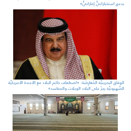
بدعمٍ استخباراتيٍّ إماراتيٍّ»
الوفاق البحرينيَّة المُعارِضَة: «اصطفاف حاكم البلاد مع الأجندة الأمريكيَّة
الصُّهيونيَّة يجرّ على البلاد الويلات والمفاسد»