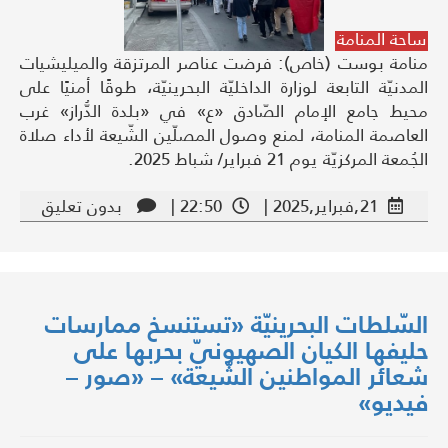
ساحة المنامة
منامة بوست (خاص): فرضت عناصر المرتزقة والميليشيات
المدنيّة التابعة لوزارة الداخليّة البحرينيّة، طوقًا أمنيًا على
محيط جامع الإمام الصّادق «ع» في «بلدة الدُّراز» غرب
العاصمة المنامة، لمنع وصول المصلّين الشّيعة لأداء صلاة
الجُمعة المركزيّة يوم 21 فبراير/ شباط 2025.
21,فبراير,2025 |
22:50 |
بدون تعليق
السّلطات البحرينيّة «تستنسخ ممارسات
حليفها الكيان الصهيونيّ بحربها على
شعائر المواطنين الشّيعة» – «صور –
فيديو»