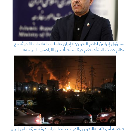
مسؤول إيرانيّ لحاكم البحرين: «إيران تعاملت بالعلاقات الأخويَّة مع
نظامٍ حديث النشأة يحكم جزءًا منفصلًا من الأراضي الإيرانية»
صحيفة أمريكيّة: «البحرين والكويت نفّذتا غاراتٍ جويّةً سرّيّةً على إيران