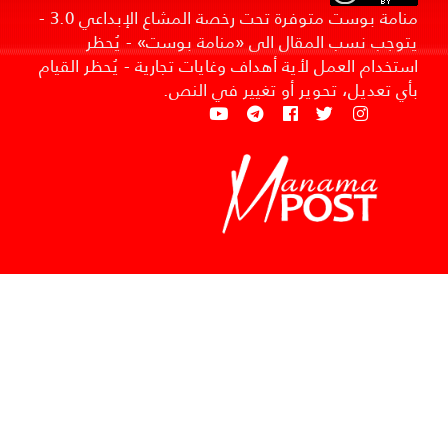
منامة بوست متوفرة تحت رخصة المشاع الإبداعي 3.0 -
يتوجب نسب المقال الى «منامة بوست» - يُحظر
استخدام العمل لأية أهداف وغايات تجارية - يُحظر القيام
بأي تعديل، تحوير أو تغيير في النص.