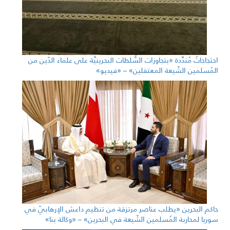
احتجاجاتٌ مُندِّدة «بتجاوزات السُّلطات البحرينيَّة على علماء الدّين من
المُسلمين الشّيعة المعتقلين» – «فيديو»
حاكم البحرين «يطلب عناصر مرتزقة من تنظيم داعش الإرهابيّ في
سوريا لمحاربة المُسلمين الشّيعة في البحرين» – «وكالة بنا»