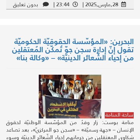
28,مارس,2025 |
23:44 |
بدون تعليق
البحرين: «المؤسّسة الحقوقيّة الحكوميّة
تقول إنّ إدارة سجن جوّ تُمكّن المُعتقلين
من إحياء الشّعائر الدينيّة» – «وكالة بنا»
ساحة المنامة
منامة بوست: زار وفدٌ من المؤسّسة الوطنيّة لحقوق
الإنسان – «جهة رسميّة» – «سجن جو المركزيّ»، بعد تصاعد
شكاوى المعتقلين من حرمانهم إحياء الشّعائر الدينيّة وسوء