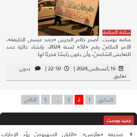
ساحة المنامة
منامة بوست: أصدر حاكم البحرين «حمد عيسى الخليفة»،
الأمر الملكيّ رقم «32» لسنة 2024، بإنشاء جائزة حمد
للتعايش السّلميّ، وأن يكون رئيسًا فخريًا لها.
16,أغسطس,2024 |
22:50 |
بدون
تعليق
السابق
1
2
3
…
5
التالي
تعدد
صفحات
المقالات
جديد بوست
صحيفة «هآرتس»: «الكيان الصهيونيّ زوَّد الإمارات