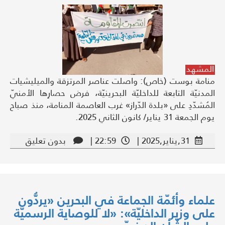
المشهد
منامة بوست (خاص): واصلت عناصر المرتزقة والميليشيات
المدنيّة التابعة للداخليّة البحرينيّة، فرض حصارِها الأمنيّ
المُشدّدِ على «بلدة الدّراز» غرب العاصمة المنامة، منذ صباح
يوم الجمعة 31 يناير/ كانون الثاني 2025.
31,يناير,2025 |
22:59 |
بدون تعليق
علماء وأئمّة الجماعة في البحرين «يردُّون
على وزير الداخليّة»: «لا للوصاية الرسميّة