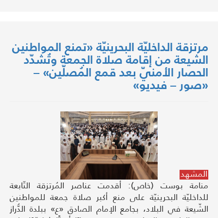
مرتزقة الداخليّة البحرينيّة «تمنع المواطنين
الشيعة من إقامة صلاة الجمعة وتُشدّد
الحصار الأمنيّ بعد قمع المُصلّين» –
«صور – فيديو»
المشهد
منامة بوست (خاص): أقدمت عناصر المُرتزقة التّابعة
للداخليّة البحرينيّة على منع أكبر صلاة جمعة للمواطنين
الشّيعة في البلاد، بجامع الإمام الصادق «ع» ببلدة الدُّراز