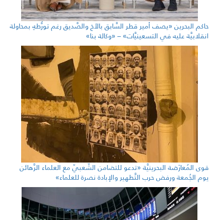
حاكم البحرين «يصف أمير قطر السَّابق بالأخ والصَّديق رغم تورُّطهِ بمحاولة
انقلابيَّة عليه في التسعينيَّات» – «وكالة بنا»
قوى المُعارَضة البحرينيَّة «تدعو للتضامن الشّعبيّ مع العلماء الرَّهائن
يوم الجُمعة ورفض حرب التَّطهير والإبادة نصرة للعلماء»