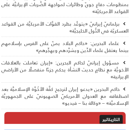
نظومات دفاع جويّ وطائرات لمواجهة الضَّربات الإيرانيَّة على
قواعد الأمريكيّة»
برلمانيّ إيرانيّ «يتوعَّد بطرد القوَّات الأمريكيَّة من القواعد
عسكريّة في الدُّول الخليجيَّة»
علماء البحرين: «حاكم البلاد يمنّ على الفرس بإسلامهم
نما يعتقل علماء الدِّين ويشرِّدهم ويهجِّرهم»
مسؤول إيرانيّ لحاكم البحرين: «إيران تعاملت بالعلاقات
أخويَّة مع نظامٍ حديث النشأة يحكم جزءًا منفصلًا من الأراضي
إيرانية»
حاكم البحرين «يدعو إيران لترجيح كفَّة الأخُوَّة الإسلاميَّة بعد
طفافه مع العدوان الأمريكيّ الصهيونيّ على الجمهوريَّة
إسلاميَّة» – «وكالة بنا – فيديو»
الكاريكاتير