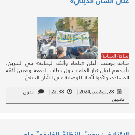
على الشّأن الدينيّ»
ساحة المنامة
منامة بوست: أعلن «علماء وأئمّة الجماعة» في البحرين،
تأييدهم لبيان كبار العلماء حول خطاب الجمعة وتعيين أئمّة
المساجد، وأكّدوا أنّه لا للوصاية على الشّأن الدينيّ.
28,نوفمبر,2024 |
22:38 |
بدون
تعليق
الائتلاف: «حربُ النظامّ الخليفيّ على