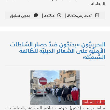
المعاملة.
21,مارس,2025 |
22:02 |
بدون تعليق
البحرينيّون «يحتجّون ضدّ حصار السُلطات
الأمنيّة على الشعائر الدينيّة للطّائفة
الشّيعيّة»
ساحة المنامة
منامة بوست (خاص): فرضت عناصر المرتزقة والميليشيات