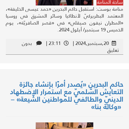
ساحة المنامة
منامة بوست: استقبل حاكم البحرين «حمد عيسى الخليفة»،
المعتمد البطريركيّ لأنطاكيا وسائر المشرق في روسيا
«المطران نيفون صيقلي» في «قصر الصافريّة»، يوم
الخميس 19 سبتمبر/ أيلول 2024.
20,سبتمبر,2024 |
23:11 |
بدون
تعليق
حاكم البحرين «يُصدر أمرًا بإنشاء جائزة
التعايش السّلميّ مع استمرار الاضطهاد
الدينيّ والطائفيّ للمواطنين الشّيعة» –
«وكالة بنا»