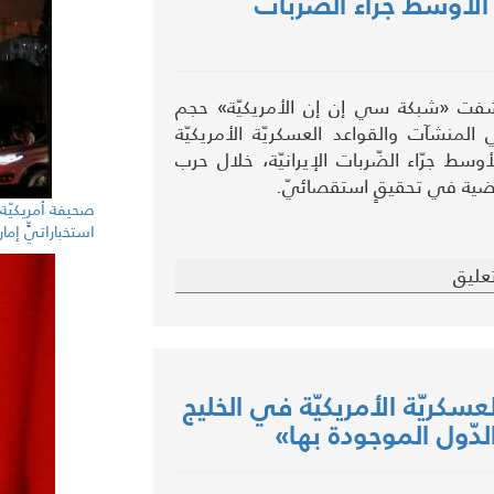
 الأوسط جرّاء الضّربات
فت «شبكة سي إن إن الأمريكيّة» حجم
في المنشآت والقواعد العسكريّة الأمريكيّة
أوسط جرّاء الضّربات الإيرانيّة، خلال حرب
ماضية في تحقيقٍ استقصائيّ.
صحيفة أمريكيّة: 
استخباراتيٍّ إمار
عليق
عسكريّة الأمريكيّة في الخليج
دّول الموجودة بها»