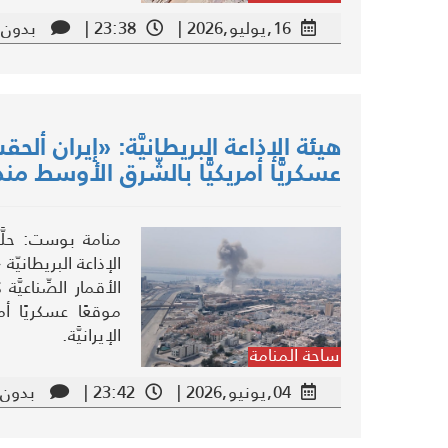
16,يوليو,2026 |
23:38 |
بدون 
هيئة الإذاعة البريطانيَّة: «إيران أل
عسكريًّا أمريكيًّا بالشّرق الأوسط من
منامة بوست: حلّ
الإذاعة البريطان
الأقمار الصِّناع
موقعًا عسكريًا أمري
الإيرانيَّة.
ساحة المنامة
04,يونيو,2026 |
23:42 |
بدون 