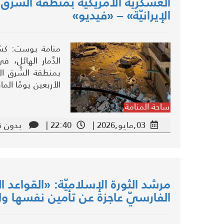
العسكريّة الأمريكيّة بمنطقة الشَّرق
الإيرانيّة» – «فيديو»
منامة بوست: كش
الدَّمار الهائل، 
بمنطقة الشَّرق ال
الأربعين يومًا ال
ساحة المنامة
03,مايو,2026 |
22:40 |
بدون ت
مرشد الثورة الإسلاميّة: «القواعد ال
الفارسيّ عاجزة عن تأمين نفسها وال