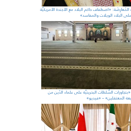
ة المُعارِضَة: «اصطفاف حاكم البلاد مع الأجندة الأمريكيَّة
رّ على البلاد الويلات والمفاسد»
ة «بتجاوزات السُّلطات البحرينيَّة على علماء الدّين من
يعة المعتقلين» – «فيديو»