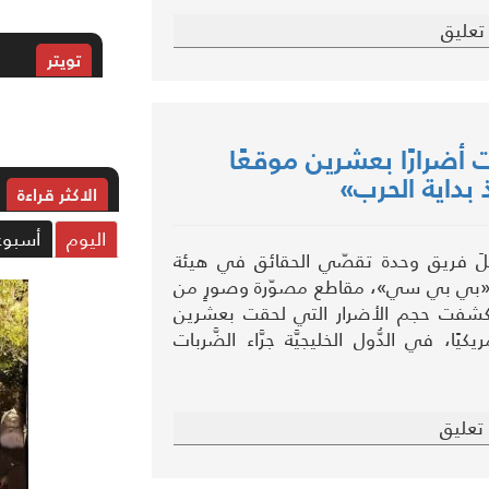
تعليق
تويتر
حقت أضرارًا بعشرين موقعًا
ذ بداية الحرب»
الاکثر قراءة
اليوم
أسبوع
َلَ فريق وحدة تقصّي الحقائق في هيئة
يّة «بي بي سي»، مقاطع مصوّرة وصورٍ من
يَّة كشفت حجم الأضرار التي لحقت بعشرين
كيًا، في الدُّول الخليجيَّة جرَّاء الضَّربات
تعليق