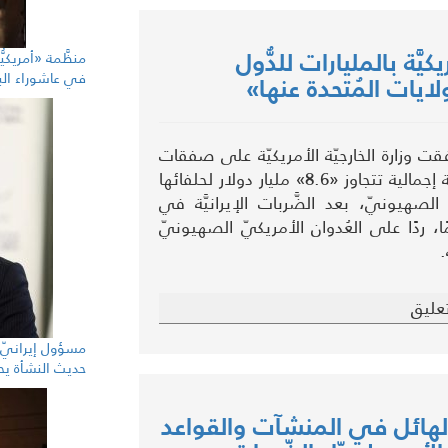
َة بالمليارات للدُّول
منظَّمة «أمريكيّ
في عاشوراء الب
ولايات المُتحدة عنها»
ت وزارة الخارجيّة الأمريكيّة على صفقات
أسلحة كبيرة بقيمة إجمالية تتجاوز «8.6» مليار دولار لحلفائها
 الصهيونيّ، بعد الضَّربات الإيرانيَّة في
ا، ردًا على العُدوان الأمريكيّ الصهيونيّ
.
عليق
مسؤول إيرانيّ ل
حديث النشأة يحك
 الهائل في المنشآت والقواعد