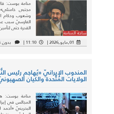
منامة بوست: قال م
مجتبى خامنئي»، إ
وشعوب وحكام المن
الفارسيّ سبب عدم
القدرة حتى لتأمين
ساحة المنامة
01,مايو,2026 |
11:10 |
بدون ت
المندوب الإيرانيّ «يُهاجم رئيس النُّ
الولايات المُتَّحدة والكيان الصهيون
منامة بوست: هاجم
المجالس في إيرا
البحرينيّ «أحمد 