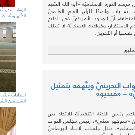
رشد الثورة الإسلاميّة «آية الله السّيد
الوفاق البحرينيَّ
نّه بات واضحًا للرأي العام العالميّ
الصُّهيونيَّة يج
طقة، أنّ الوجود الأمريكيّ في الخليج
 الاستقرار، وقواعده العسكريّة لا تملك
 نفسها أو الآخرين.
عليق
واب البحرينيّ ويتَّهمه بتمثيل
يّ» – «فيديو»
احتجاجاتٌ مُندِّد
المُسلمين الشّ
 رئيس اللجنة التنفيذيّة للاتحاد بين
ن «منوجهر متكي»، رئيس مجلس النواب
المسلم»، خلال جلسات الاتحاد البرلمانيّ