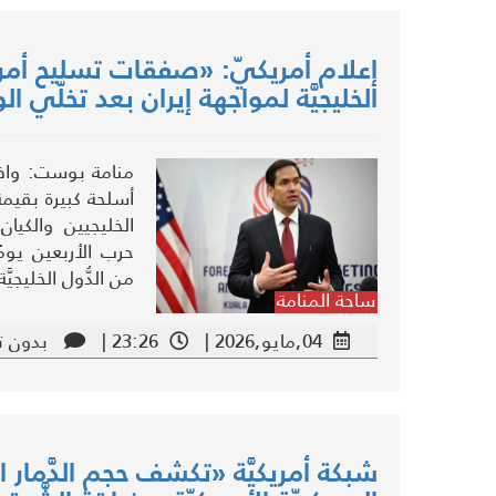
إعلام أمريكيّ: «صفقات تسليح أمريكيّ
الخليجيَّة لمواجهة إيران بعد تخلّي ال
منامة بوست: وافق
الخليجيين والكيان
حرب الأربعين يومً
من الدُّول الخليجيَّة
ساحة المنامة
04,مايو,2026 |
23:26 |
بدون ت
شبكة أمريكيَّة «تكشف حجم الدَّمار