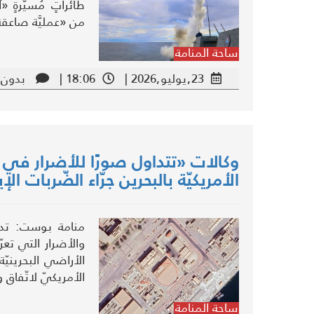
طائراتٍ مُسيَّرةٍ
من «عمليَّة صاعقة
ساحة المنامة
23,يوليو,2026 |
18:06 |
بدون 
وكالات «تتداول صورًا للأضرار في 
الأمريكيّة بالبحرين جرّاء الضّربات الإير
منامة بوست: تداولت
والأضرار التي تعر
الأراضي البحرينيّة،
الأمريكيّ لاتّفاق و
ساحة المنامة