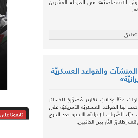
 «آرش الانقضاضيَّة» في المرحلة العشرين
».
تعليق
المنشآت والقواعد العسكريّة
انيّة»
 عدَّةُ وكالاتٍ تقارير مُصَوَّرةٍ للخسائر
ّضت لها القواعد العسكريّة الأمريكيّة على
 جرّاء الضّربات الإيرانيّة الأخيرة بعد الخرق
تابعونا على
قف إطلاق النّار بين الجانبين.