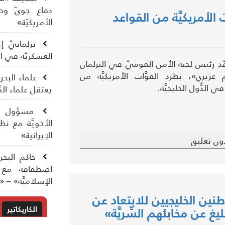
دفاع جويّ وطائ
ت الأمريكيَّة من القواعد
الأمريكيّة»
برلمانيّ إي
العسكريّة في الدّ
د رئيس لجنة الأمن القوميّ في البرلمان
م عزيزي»، بطرد القوَّات الأمريكيَّة من
علماء البح
ي الدُّول الخليجيَّة.
يعتقل علماء الد
مسؤول إير
الأخويَّة مع ن
الإيرانية»
ون تعليق
حاكم البحري
اصطفافه مع ال
الإسلاميَّة» – «
طنين الخليجيين للابتعاد عن
الكاريكاتير
يغ عن مخابئهم السِّريَّة»