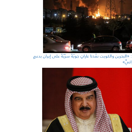
«البحرين والكويت نفّذتا غاراتٍ جويّةً سرّيّةً على إيران بدعمٍ
اتيٍّ»