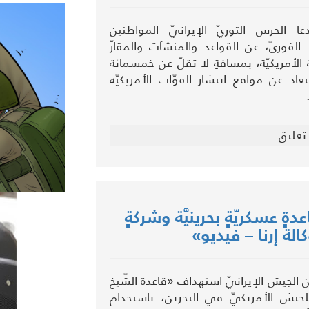
 الحرس الثوريّ الإيرانيّ المواطنين
د الفوريّ، عن القواعد والمنشآت والمقارِّ
ّة الأمريكيَّة، بمسافةٍ لا تقلّ عن خمسمائة
عاد عن مواقع انتشار القوّات الأمريكيّة
تعليق
ةٍ عسكريّةٍ بحرينيَّة وشركةٍ
الة إرنا – فيديو»
 الجيش الإيرانيّ استهداف «قاعدة الشّيخ
لجيش الأمريكيّ في البحرين، باستخدام