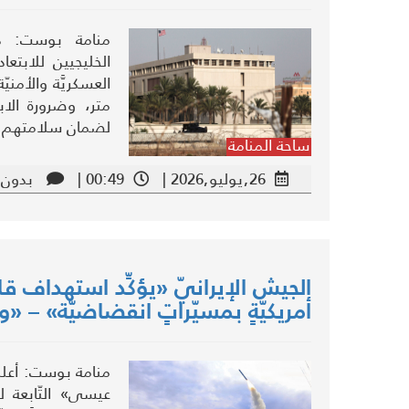
منامة بوست: دعا
الخليجيين للابتعا
العسكريَّة والأمني
متر، وضرورة الابت
لضمان سلامتهم.
ساحة المنامة
26,يوليو,2026 |
00:49 |
بدون 
الجيش الإيرانيّ «يؤكِّد استهداف قاعد
أمريكيّةٍ بمسيّراتٍ انقضاضيّة» – «وك
منامة بوست: أعلن
عيسى» التّابعة ل