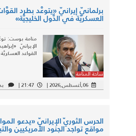
برلمانيّ إيرانيّ «يتوعَّد بطرد القوَّا
العسكريّة في الدُّول الخليجيَّة»
منامة بوست: توعّ
الإيرانيّ «إبراهي
القواعد العسكريَّة ف
ساحة المنامة
06,أغسطس,2026 |
21:47 |
بد
الحرس الثوريّ الإيرانيّ «يدعو الموا
مواقع تواجد الجنود الأمريكيين والتبل