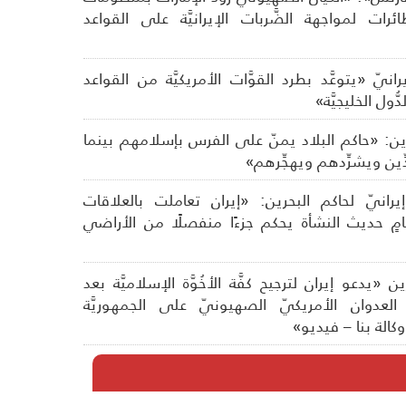
رات لمواجهة الضَّربات الإيرانيَّة على القواعد
رانيّ «يتوعَّد بطرد القوَّات الأمريكيَّة من القواعد
ُول الخليجيَّة»
رين: «حاكم البلاد يمنّ على الفرس بإسلامهم بينما
ِّين ويشرِّدهم ويهجِّرهم»
انيّ لحاكم البحرين: «إيران تعاملت بالعلاقات
ظامٍ حديث النشأة يحكم جزءًا منفصلًا من الأراضي
ن «يدعو إيران لترجيح كفَّة الأخُوَّة الإسلاميَّة بعد
عدوان الأمريكيّ الصهيونيّ على الجمهوريَّة
وكالة بنا – فيديو»