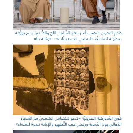
حاكم البحرين «يصف أمير قطر السَّابق بالأخ والصَّديق رغم تورُّطهِ
بمحاولة انقلابيَّة عليه في التسعينيَّات» – «وكالة بنا»
قوى المُعارَضة البحرينيَّة «تدعو للتضامن الشّعبيّ مع العلماء
الرَّهائن يوم الجُمعة ورفض حرب التَّطهير والإبادة نصرة للعلماء»