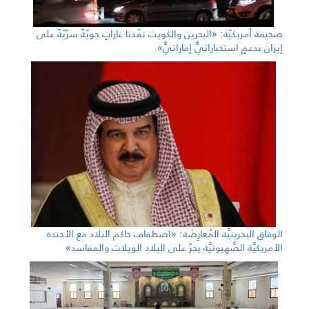
صحيفة أمريكيّة: «البحرين والكويت نفّذتا غاراتٍ جويّةً سرّيّةً على
إيران بدعمٍ استخباراتيٍّ إماراتيٍّ»
الوفاق البحرينيَّة المُعارِضَة: «اصطفاف حاكم البلاد مع الأجندة
الأمريكيَّة الصُّهيونيَّة يجرّ على البلاد الويلات والمفاسد»