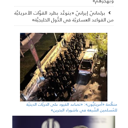
ويهجِّرهم»
برلمانيّ إيرانيّ «يتوعَّد بطرد القوَّات الأمريكيَّة
من القواعد العسكريّة في الدُّول الخليجيَّة»
منظَّمة «أمريكيُّون»: «تصاعد القيود على الحريّات الدينيّة
للمُسلمين الشّيعة في عاشوراء البحرين»