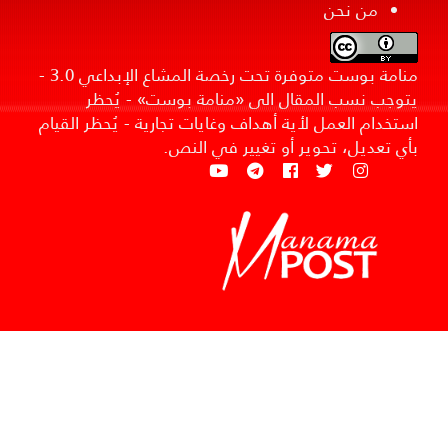
من نحن
منامة بوست متوفرة تحت رخصة المشاع الإبداعي 3.0 -
يتوجب نسب المقال الى «منامة بوست» - يُحظر
استخدام العمل لأية أهداف وغايات تجارية - يُحظر القيام
بأي تعديل، تحوير أو تغيير في النص.