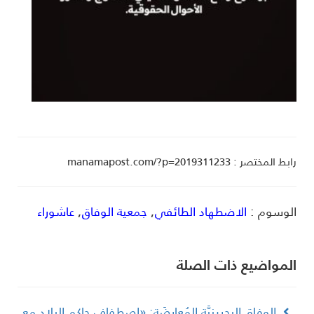
ط المختصر : manamapost.com/?p=2019311233
لوسوم :
الاضطهاد الطائفي
,
جمعية الوفاق
,
عاشوراء
لمواضیع ذات الصلة
الوفاق البحرينيَّة المُعارِضَة: «اصطفاف حاكم البلاد مع