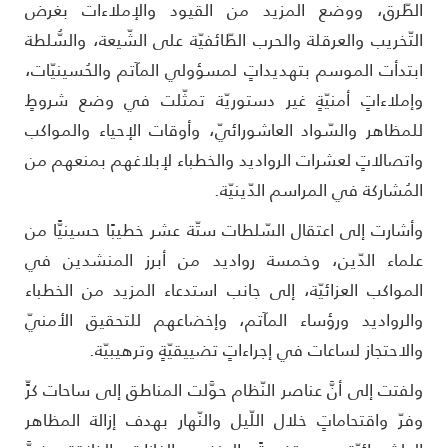
لطّرق، ووضع المزيد من القيود والإملاءات بغرض
لتّخريب والعرقلة والحرب الطّائفيّة على الشّيعة، والسُّلطة
بتدأت الموسم بتهديداتٍ لمسؤولي المآتم والحُسينيّات،
إملاءاتٍ أمنيّةٍ غير دستوريّة تمثّلت في وضع شروطٍ
لمظاهر والسّواد العاشورائيّ، وأوقات الإحياء والمواكب
اتصالاتٍ لعشرات الرواديد والخطباء لإبلاغهم بمنعهم من
لمُشاركة في المراسم الدّينيّة.
أشارت إلى اعتقال السّلطات ستّة عشر خطيبًا حسينيًّا من
لماء الدّين، وخمسة رواديد من أبرز المنشدين في
لمواكب العزائيّة، إلى جانب استدعاء المزيد من الخطباء
الرواديد ورؤساء المآتم، وإخضاعهم للتحقيق الأمنيّ
الاحتجاز لساعات في إجراءاتٍ تضييقيّةٍ وترهيبيّة.
لفتت إلى أنَّ عناصر النّظام حوَّلت المناطق إلى ساحات كرٍّ
فرّ واقتحاماتٍ خلال اللّيل والنّهار بهدف إزالة المظاهر