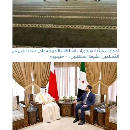
احتجاجاتٌ مُندِّدة «بتجاوزات السُّلطات البحرينيَّة على علماء الدّين من
المُسلمين الشّيعة المعتقلين» – «فيديو»