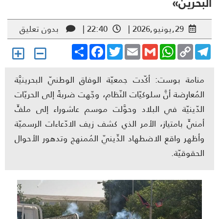
بحرين»
29,يونيو,2026 |
22:40 |
بدون تعليق
Share
Facebook
Twitter
Email
Gmail
WhatsApp
Copy
Telegr
Link
منامة بوست: أكّدت جمعيّة الوفاق الوطنيّ البحرينيَّة
المُعارِضة أنَّ سلوكيّات النّظام، وجّهت ضربةً إلى الحريّات
الدّينيّة في البلاد وحوَّلت موسم عاشوراء إلى ملفٍّ
أمنيٍّ بامتياز، الأمر الذي كشف زيف الادّعاءات الرسميّة
وأظهر واقع الاضطهاد الدِّينيّ المُمنهج وتدهور الأحوال
الحقوقيّة.