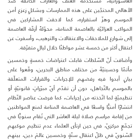
لعاشورائيّة، مستخدمةً العنف والغازات الخانقة ضدَّ
لأهالي المحتجّين على هذه الممارسات وبشكلٍ زعزع أمن
لموسم وهزّ استقراره، كما لاحقت المشاركين في
لمواكب العزائيّة بالعاصمة المنامة، محوّلةً أزقّة العاصمة
لى شوارع للملاحقات والاعتقالات والترهيب، وأسفرت عن
عتقال أكثر من خمسة عشر مواطنًا خلال ليالٍ متفرّقة.
أضافت أنّ السّلطات قابلت اعتراضات خمسةٍ وخمسين
أتمًا وحسينيّةً من مختلف مناطق البحرين، وقّعوا على
يانٍ أبدوا فيه رفضهم للإجراءات والقرارات المتعلّقة
الموسم بالتّجاهل، دون أن تقدّم أيّ مبرّراتٍ قانونيّةٍ أو
نظيميّةٍ لما اتّخذته من إجراءات، كما فرضت عناصر النّظام
نتشارًا أمنيًّا واسعًا في العاصمة المنامة لمنع المواطنين
ن إقامة مراسم صلاة ليلة العاشر التي تُقام سنويًّا في
جمّعٍ مركزيّ، في حين ارتأى العلماء عدم تنظيم موكبهم
لسّنويّ في ظلّ اعتقال ستّةٍ وخمسين عالمَ دين، بينهم