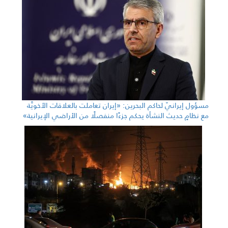
مسؤول إيرانيّ لحاكم البحرين: «إيران تعاملت بالعلاقات الأخويَّة
مع نظامٍ حديث النشأة يحكم جزءًا منفصلًا من الأراضي الإيرانية»