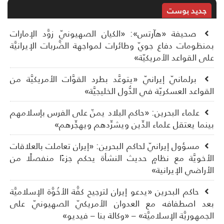
جديد بوست
صحيفة «هآرتس»: «الكيان الصهيونيّ زوَّد الإمارات
نظومات دفاع جويّ وطائرات لمواجهة الضَّربات الإيرانيَّة
ى القواعد الأمريكيّة»
برلمانيّ إيرانيّ «يتوعَّد بطرد القوَّات الأمريكيَّة من
قواعد العسكريّة في الدُّول الخليجيَّة»
علماء البحرين: «حاكم البلاد يمنّ على الفرس بإسلامهم
نما يعتقل علماء الدِّين ويشرِّدهم ويهجِّرهم»
مسؤول إيرانيّ لحاكم البحرين: «إيران تعاملت بالعلاقات
أخويَّة مع نظامٍ حديث النشأة يحكم جزءًا منفصلًا من
أراضي الإيرانية»
حاكم البحرين «يدعو إيران لترجيح كفَّة الأخُوَّة الإسلاميَّة
د اصطفافه مع العدوان الأمريكيّ الصهيونيّ على
جمهوريَّة الإسلاميَّة» – «وكالة بنا – فيديو»