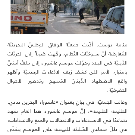
نامة بوست: أكّدت جمعيّة الوفاق الوطنيّ البحرينيَّة
لمُعارِضة أنَّ سلوكيّات النّظام، وجّهت ضربةً إلى الحريّات
لدّينيّة في البلاد وحوَّلت موسم عاشوراء إلى ملفٍّ أمنيٍّ
امتياز، الأمر الذي كشف زيف الادّعاءات الرسميّة وأظهر
اقع الاضطهاد الدِّينيّ المُمنهج وتدهور الأحوال
لحقوقيّة.
قالت الجمعيّة في بيانٍ بعنوان «عاشوراء البحرين تنادي:
لظليمة الظليمة»، إنَّ موسم عاشوراء هذا العام شهد
صاعدًا في الاستدعاءات والاعتقالات والمنع والاعتداءات،
ي ظلّ مساعي السّلطة للهيمنة على الموسم بشتّى