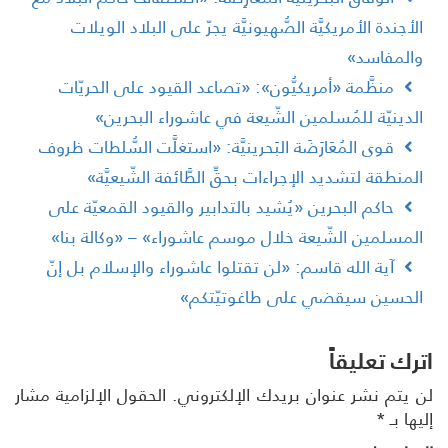
لأجندة الأمريكيَّة الصُّهيونيَّة يجرّ على البلاد الويلات
المفاسد»
منظَّمة «أمريكيُّون»: «تصاعد القيود على الحريّات
لدينيّة للمُسلمين الشّيعة في عاشوراء البحرين»
قوى المُعَارَضَة البَحرينيَّة: «استغلَّت السُّلطات ظروف
لمنطقة لتشديد الإجراءات بحقِّ الطَّائفة الشّيعيَّة»
حاكم البحرين «يُشيد بالتدابير والقيود القمعيّة على
لمسلمين الشّيعة خلال موسم عاشوراء» – «وكالة بنا»
آية الله قاسم: «لن تقتلوا عاشوراء والإسلام بل إنّ
لحسين سيقضي على طاغوتيّتكم»
رك تعليقاً
 يتم نشر عنوان بريدك الإلكتروني.
الحقول الإلزامية مشار
ها بـ
*