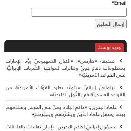
*
Ema
جديد بوست
صحيفة «هآرتس»: «الكيان الصهيونيّ زوَّد الإمارات
نظومات دفاع جويّ وطائرات لمواجهة الضَّربات الإيرانيَّة
ى القواعد الأمريكيّة»
برلمانيّ إيرانيّ «يتوعَّد بطرد القوَّات الأمريكيَّة من
قواعد العسكريّة في الدُّول الخليجيَّة»
علماء البحرين: «حاكم البلاد يمنّ على الفرس بإسلامهم
نما يعتقل علماء الدِّين ويشرِّدهم ويهجِّرهم»
مسؤول إيرانيّ لحاكم البحرين: «إيران تعاملت بالعلاقات