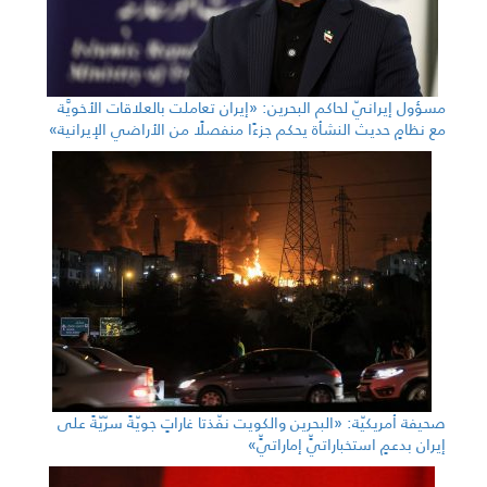
مسؤول إيرانيّ لحاكم البحرين: «إيران تعاملت بالعلاقات الأخويَّة
مع نظامٍ حديث النشأة يحكم جزءًا منفصلًا من الأراضي الإيرانية»
صحيفة أمريكيّة: «البحرين والكويت نفّذتا غاراتٍ جويّةً سرّيّةً على
إيران بدعمٍ استخباراتيٍّ إماراتيٍّ»