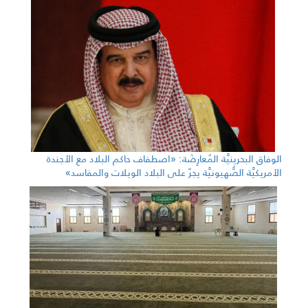
الوفاق البحرينيَّة المُعارِضَة: «اصطفاف حاكم البلاد مع الأجندة
الأمريكيَّة الصُّهيونيَّة يجرّ على البلاد الويلات والمفاسد»