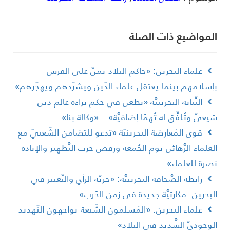
لمواضیع ذات الصلة
علماء البحرين: «حاكم البلاد يمنّ على الفرس
إسلامهم بينما يعتقل علماء الدِّين ويشرِّدهم ويهجِّرهم»
النِّيابة البحرينيَّة «تطعن في حكم براءة عالم دين
يعيّ وتُلَفِّق له تُهمًا إضافيَّة» – «وكالة بنا»
قوى المُعارَضة البحرينيَّة «تدعو للتضامن الشّعبيّ مع
لعلماء الرَّهائن يوم الجُمعة ورفض حرب التَّطهير والإبادة
صرة للعلماء»
رابطة الصَّحافة البحرينيَّة: «حريّة الرأي والتّعبير في
لبحرين: مكارثيَّة جديدة في زمن الحَرب»
علماء البحرين: «المُسلمون الشّيعة يواجهونَ التَّهديد
لوجوديّ الشَّديد في البلاد»