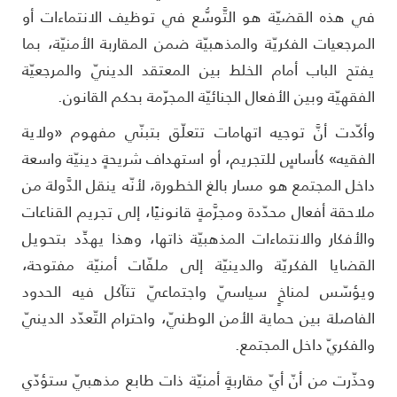
ي هذه القضيّة هو التَّوسُّع في توظيف الانتماءات أو
لمرجعيات الفكريّة والمذهبيّة ضمن المقاربة الأمنيّة، بما
فتح الباب أمام الخلط بين المعتقد الدينيّ والمرجعيّة
لفقهيّة وبين الأفعال الجنائيّة المجرّمة بحكم القانون.
أكّدت أنَّ توجيه اتهامات تتعلّق بتبنّي مفهوم «ولاية
لفقيه» كأساسٍ للتجريم، أو استهداف شريحةٍ دينيّة واسعة
اخل المجتمع هو مسار بالغ الخطورة، لأنّه ينقل الدَّولة من
لاحقة أفعال محدّدة ومجرَّمةٍ قانونيًا، إلى تجريم القناعات
الأفكار والانتماءات المذهبيّة ذاتها، وهذا يهدِّد بتحويل
لقضايا الفكريّة والدينيّة إلى ملفّات أمنيّة مفتوحة،
يؤسّس لمناخٍ سياسيّ واجتماعيّ تتآكل فيه الحدود
لفاصلة بين حماية الأمن الوطنيّ، واحترام التّعدّد الدينيّ
الفكريّ داخل المجتمع.
حذّرت من أنّ أيّ مقاربةٍ أمنيّة ذات طابع مذهبيّ ستؤدّي