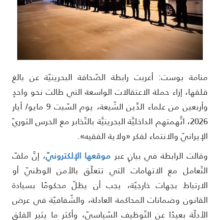
نامة بوست: أعربت رابطة الصّحافة البحرينيّة عن بالغ
لقها، إزاء حملة الاعتقالات الواسعة التي طالت نحو واحدٍ
وأربعين من علماء الدِّين الشّيعة، يوم السّبت 9 مايو/ أيار
2026، اتَّهمتهم الداخليَّة البحرينيَّة بالتّخابر مع الحرس الثوريّ
لإيرانيّ والانتماء لفكر «ولاية الفقيه».
قالت الرابطة في بيانٍ عبر
موقعها الإلكترونيّ
، إنَّ ملفّ
لتّعامل مع الاتهامات التي تتعلّق بالأمن الوطنيّ أو
لارتباط بجهات خارجيّة، يجب أن يظلّ محكومًا بسيادة
لقانون وضمانات المحاكمة العادلة، والشّفافيّة في عرض
لأدلّة بعيدًا عن التّوظيف السّياسيّ، وأكثر ما يثير القلق