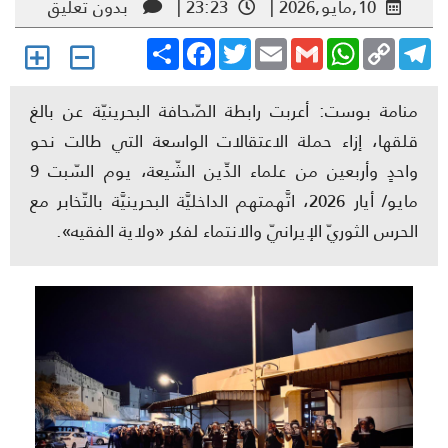
10,مايو,2026 |
23:23 |
بدون تعليق
Share
Facebook
Twitter
Email
Gmail
WhatsApp
Copy
Telegr
Link
منامة بوست: أعربت رابطة الصّحافة البحرينيّة عن بالغ
قلقها، إزاء حملة الاعتقالات الواسعة التي طالت نحو
واحدٍ وأربعين من علماء الدِّين الشّيعة، يوم السّبت 9
مايو/ أيار 2026، اتَّهمتهم الداخليَّة البحرينيَّة بالتّخابر مع
الحرس الثوريّ الإيرانيّ والانتماء لفكر «ولاية الفقيه».