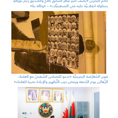
حاكم البحرين «يصف أمير قطر السَّابق بالأخ والصَّديق رغم تورُّطهِ
بمحاولة انقلابيَّة عليه في التسعينيَّات» – «وكالة بنا»
قوى المُعارَضة البحرينيَّة «تدعو للتضامن الشّعبيّ مع العلماء
الرَّهائن يوم الجُمعة ورفض حرب التَّطهير والإبادة نصرة للعلماء»