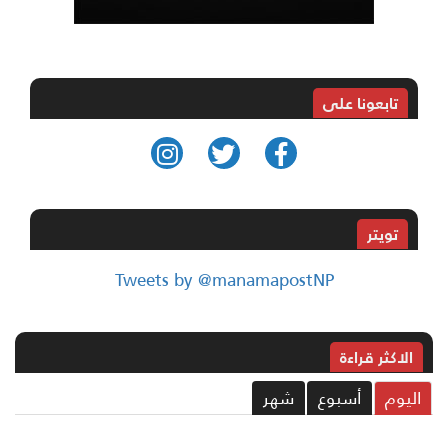
تابعونا على
تويتر
Tweets by @manamapostNP
الاکثر قراءة
ليوم
أسبوع
شهر