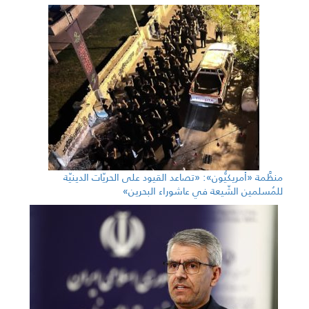
منظَّمة «أمريكيُّون»: «تصاعد القيود على الحريّات الدينيّة
للمُسلمين الشّيعة في عاشوراء البحرين»