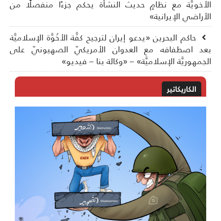
أخويَّة مع نظامٍ حديث النشأة يحكم جزءًا منفصلًا من
أراضي الإيرانية»
حاكم البحرين «يدعو إيران لترجيح كفَّة الأخُوَّة الإسلاميَّة
د اصطفافه مع العدوان الأمريكيّ الصهيونيّ على
جمهوريَّة الإسلاميَّة» – «وكالة بنا – فيديو»
الكاريكاتير