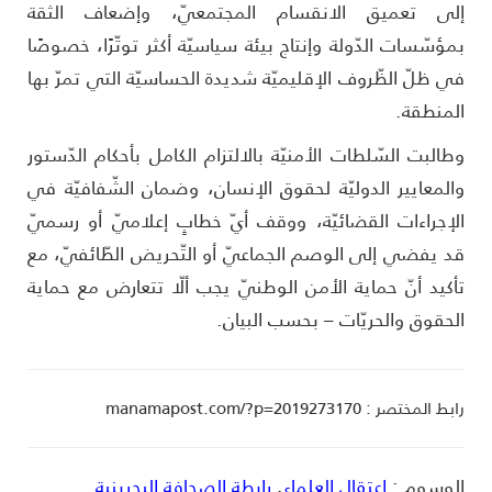
لى تعميق الانقسام المجتمعيّ، وإضعاف الثقة
مؤسّسات الدّولة وإنتاج بيئة سياسيّة أكثر توتّرًا، خصوصًا
ي ظلّ الظّروف الإقليميّة شديدة الحساسيّة التي تمرّ بها
لمنطقة.
طالبت السّلطات الأمنيّة بالالتزام الكامل بأحكام الدّستور
المعايير الدوليّة لحقوق الإنسان، وضمان الشّفافيّة في
لإجراءات القضائيّة، ووقف أيّ خطابٍ إعلاميّ أو رسميّ
د يفضي إلى الوصم الجماعيّ أو التّحريض الطّائفيّ، مع
أكيد أنّ حماية الأمن الوطنيّ يجب ألّا تتعارض مع حماية
لحقوق والحريّات – بحسب البيان.
ط المختصر : manamapost.com/?p=2019273170
لوسوم :
اعتقال العلماء
,
رابطة الصحافة البحرينية