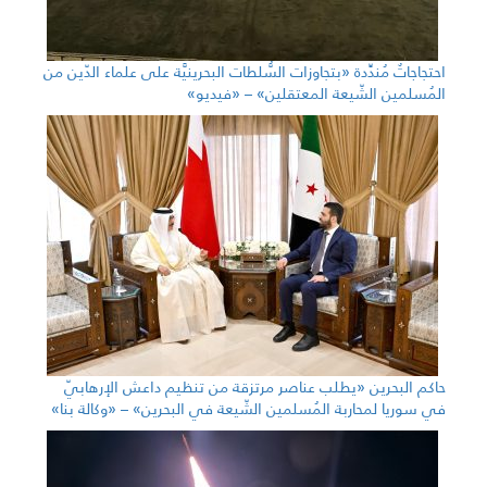
احتجاجاتٌ مُندِّدة «بتجاوزات السُّلطات البحرينيَّة على علماء الدّين من
المُسلمين الشّيعة المعتقلين» – «فيديو»
حاكم البحرين «يطلب عناصر مرتزقة من تنظيم داعش الإرهابيّ
في سوريا لمحاربة المُسلمين الشّيعة في البحرين» – «وكالة بنا»