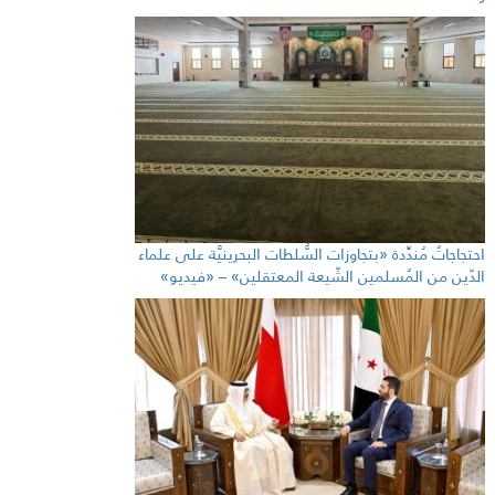
احتجاجاتٌ مُندِّدة «بتجاوزات السُّلطات البحرينيَّة على علماء
الدّين من المُسلمين الشّيعة المعتقلين» – «فيديو»