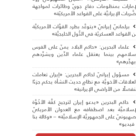
إمارات بمنظومات دفاع جويّ وطائرات لمواجهة
ضَّربات الإيرانيَّة على القواعد الأمريكيّة»
برلمانيّ إيرانيّ «يتوعَّد بطرد القوَّات الأمريكيَّة
 القواعد العسكريّة في الدُّول الخليجيَّة»
علماء البحرين: «حاكم البلاد يمنّ على الفرس
سلامهم بينما يعتقل علماء الدِّين ويشرِّدهم
هجِّرهم»
مسؤول إيرانيّ لحاكم البحرين: «إيران تعاملت
لعلاقات الأخويَّة مع نظامٍ حديث النشأة يحكم جزءًا
فصلًا من الأراضي الإيرانية»
حاكم البحرين «يدعو إيران لترجيح كفَّة الأخُوَّة
إسلاميَّة بعد اصطفافه مع العدوان الأمريكيّ
صهيونيّ على الجمهوريَّة الإسلاميَّة» – «وكالة بنا
فيديو»