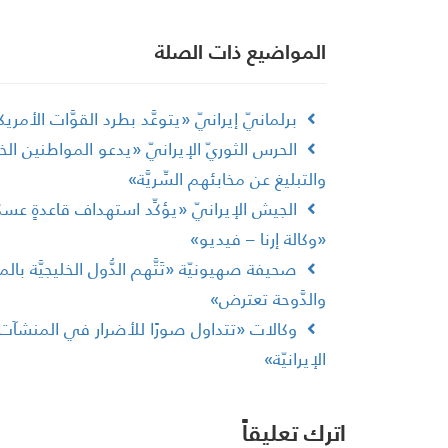
المواضیع ذات الصلة
برلمانيّ إيرانيّ «يتوعَّد بطرد القوَّات الأمريك
الحرس الثوريّ الإيرانيّ «يدعو المواطنين الخ
والتبليغ عن مخابئهم السِّريَّة»
الجيش الإيرانيّ «يؤكِّد استهداف قاعدةٍ عسكريّ
«وكالة إرنا – فيديو»
صحيفة صهيونيّة «تَتَّهم الدُّول الخليجيَّة با
والدَّوحة تعترض»
وكالات «تتداول صورًا للأضرار في المنشآت وال
الإيرانيّة»
اترك تعليقاً