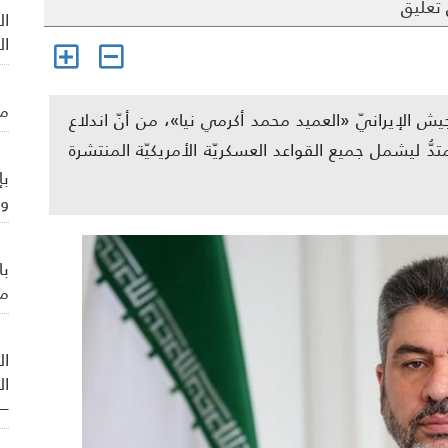
تعليق
ال
ال
من
ش الإيرانيّ «العميد محمد أكرمي نيا»، من أنّ اندلاع
ُ ليشمل جميع القواعد العسكريّة الأمريكيّة المنتشرة
بإ
وي
با
من
ال
ال
– 