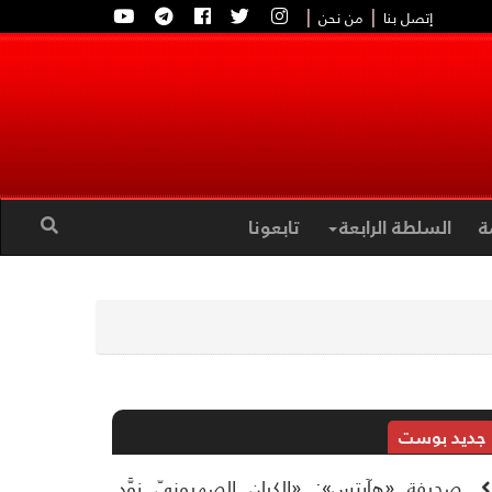
|
|
إتصل بنا
من نحن
ة
السلطة الرابعة
تابعونا
جديد بوست
صحيفة «هآرتس»: «الكيان الصهيونيّ زوَّد