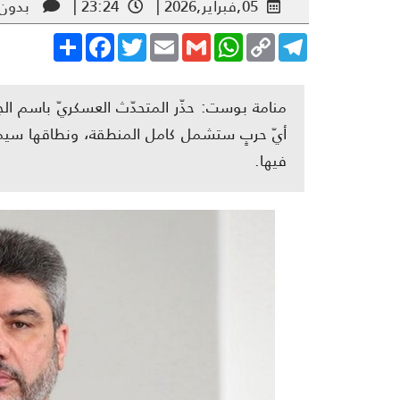
05,فبراير,2026 |
23:24 |
بدون 
Share
Facebook
Twitter
Email
Gmail
WhatsApp
Copy
Telegram
Link
منامة بوست: حذّر المتحدّث العسكريّ باسم الجي
أيّ حربٍ ستشمل كامل المنطقة، ونطاقها سيمتدّ
فيها.