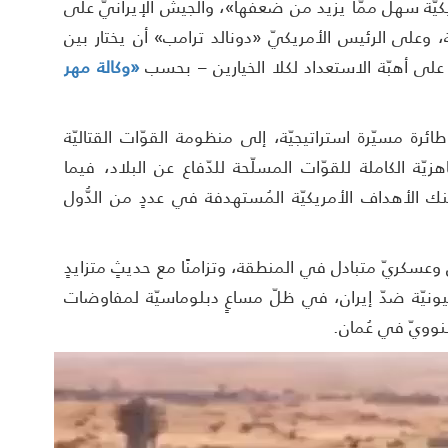
يكيّة سهل ممّا يزيد من ضعفها»، والجيش الإيرانيّ على
ّة، وعلى الرئيس الأمريكيّ «دونالد ترامب» أن يختار بين
ة على أهبّة الاستعداد لكلا الخيارين – بحسب
«وكالة مهر
ائرة مسيّرة استراتيجيّة، إلى منظومة القوّات القتاليّة
اهزيّة الكاملة للقوّات المسلّحة للدّفاع عن البلاد، فيما
 الأهداف الأمريكيّة المُستهدفة في عددٍ من الدُّول
سكريّ متبادل في المنطقة، وتزامنًا مع حديثٍ متزايدٍ
هيونيّة ضدّ إيران، في ظلّ مساعٍ دبلوماسيّة لمفاوضات
نوويّ في عُمان.