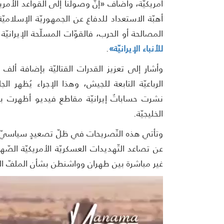
أمريكيّة، وأضاف «إنّ وصولنا إلى القواعد الأمر
أهبّة الاستعداد للدفاع عن الجمهوريّة الإسلامي
المصالحة أو الحرب، فالقوّات المسلّحة الإيرانيّ
للأنباء الإيرانيّة»
.
وأشار إلى تعزيز القدرات القتاليّة بإضافة ألف ط
الرباعيّة التابعة للجيش، وهذا الإجراء يُظهر الج
نشرت حساباتٌ إيرانيّة مقاطع فيديو أظهرت بنك
الخليجيّة.
وتأتي هذه التّصريحات في ظلّ تصعيدٍ سياسيّ وع
عن تصاعد التّهديدات العسكريّة الأمريكيّة الصّ
غير مباشرة بين طهران وواشنطن بشأن الملفّ ال