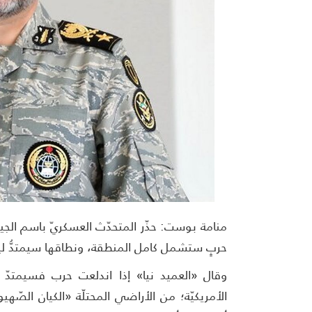
منامة بوست: حذّر المتحدّث العسكريّ باسم الجيش
حربٍ ستشمل كامل المنطقة، ونطاقها سيمتدُّ ليش
وقال «العميد نيا» إذا اندلعت حرب فسيمتدّ
الأمريكيّة؛ من الأراضي المحتلّة «الكيان الصّه