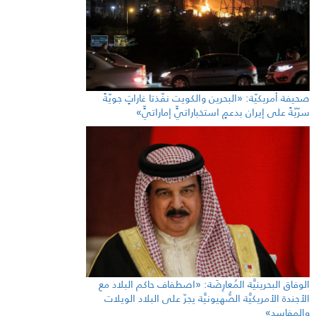
صحيفة أمريكيّة: «البحرين والكويت نفّذتا غاراتٍ جويّةً
سرّيّةً على إيران بدعمٍ استخباراتيٍّ إماراتيٍّ»
الوفاق البحرينيَّة المُعارِضَة: «اصطفاف حاكم البلاد مع
الأجندة الأمريكيَّة الصُّهيونيَّة يجرّ على البلاد الويلات
والمفاسد»