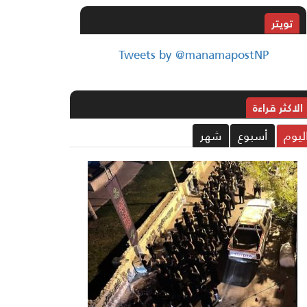
تويتر
Tweets by @manamapostNP
الاکثر قراءة
ليوم
أسبوع
شهر