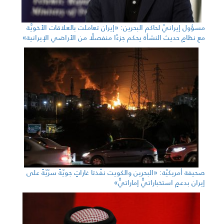
مسؤول إيرانيّ لحاكم البحرين: «إيران تعاملت بالعلاقات الأخويَّة
مع نظامٍ حديث النشأة يحكم جزءًا منفصلًا من الأراضي الإيرانية»
صحيفة أمريكيّة: «البحرين والكويت نفّذتا غاراتٍ جويّةً سرّيّةً على
إيران بدعمٍ استخباراتيٍّ إماراتيٍّ»