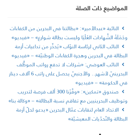
لمواضیع ذات الصلة
النائبة «عبدالأمير»: «بطالتنا في البحرين من الكفاءات
حَمَلَةْ الشَّهادات العُلْيَا وليست بطالة شوارع» – «فيديو»
النائب الثاني لرئاسة النوّاب «يُحذِّر من تداعيات أزمة
لبطالة في البحرين وهجرة الكفاءات الوطنيّة» – «فيديو»
النائب العوضي: «شركات لا تدفع رواتب الموظََّف
البحرينيّ لأشهر.. والأجنبيّ يحصل على راتب 6 آلاف دينار
ي الحكومة» – «فيديو»
صندوق «تمكين»: «وفَّرْنا 300 ألف فرصة لتدريب
توظيف البحرينيين مع تفاقم نسبة البطالة» – «وكالة بنا»
الاتحاد العام لنقابات عمّال البحرين «يدعو لحلّ أزمة
لبطالة والتّحدّيات المعيشيّة»