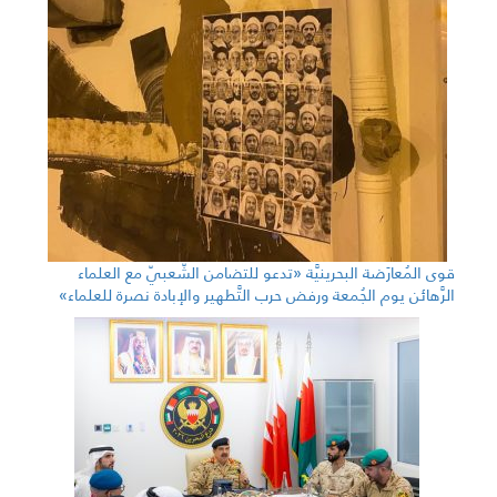
قوى المُعارَضة البحرينيَّة «تدعو للتضامن الشّعبيّ مع العلماء
الرَّهائن يوم الجُمعة ورفض حرب التَّطهير والإبادة نصرة للعلماء»