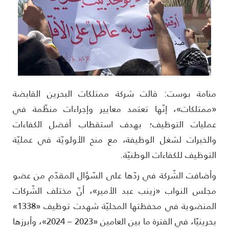
نامة بوست: قالت شركة ممتلكات البحرين القابضة
ممتلكات»، إنّها تعتمد معايير وإجراءات منظّمة في
مليات التوظيف؛ بهدف استقطاب أفضل الكفاءات
الخبرات لشغل الوظيفة، مع منح الأولويّة في عمليّة
لتوظيف للكفاءات الوطنيّة.
أضافت الشّركة في ردّها على السّؤال المقدّم من عضو
جلس النواب «زينب عبد الأمير»، أنّ مختلف الشّركات
المنضوية في محفظتها المحليّة شهدت توظيف «1338»
بحرينيًا، في الفترة ما بين العامين «2023 – 2024»، وأبرزها