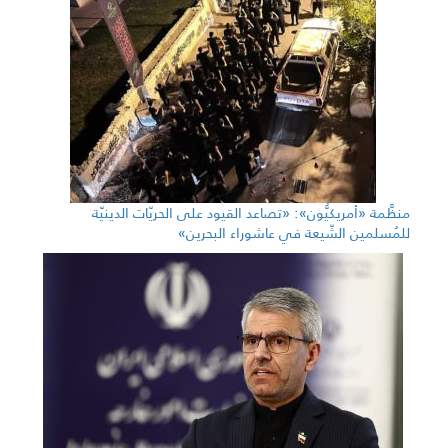
منظَّمة «أمريكيُّون»: «تصاعد القيود على الحريّات الدينيّة
للمُسلمين الشّيعة في عاشوراء البحرين»