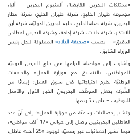
ممتلكات البحرين القابضة، ألمنيوم البحرين – ألبا،
جموعة طيران الخليج، شركة طيران الخليج، شركة مطار
لبحرين، شركة صلة الخليج، حلبة البحرين الدوليّة، شركة أري
لابتكار، شركة دانات، شركة إدامة، وشركة البحرين لمطاحن
لدقيق» – بحسب
«صحيفة البلاد»
المملوكة لنجل رئيس
لوزراء السّابق.
أشارت إلى مواصلة التزامها في خلق الفرص النوعيّة
لمواطنين، بالتنسيق مع «وزارة العمل» والجامعات
لوطنيّة لطرح احتياجاتها في سوق العمل؛ إيمانًا من
لشّركة بجعل الموظّف البحرينيّ الخيار الأول والأمثل
لتوظيف – على حدّ زعمها.
تشير إحصائيات رسميّة من «وزارة العمل»؛ إلى أنّ عدد
العاطلين البحرينيين وصل إلى حوالي «17 ألف مواطن»،
فيما تُشير إحصائيات غير رسميّة لوجود «25 ألف» عاطل،