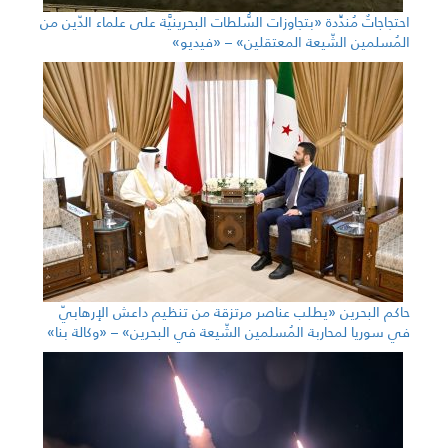
احتجاجاتٌ مُندِّدة «بتجاوزات السُّلطات البحرينيَّة على علماء الدّين من
المُسلمين الشّيعة المعتقلين» – «فيديو»
حاكم البحرين «يطلب عناصر مرتزقة من تنظيم داعش الإرهابيّ
في سوريا لمحاربة المُسلمين الشّيعة في البحرين» – «وكالة بنا»