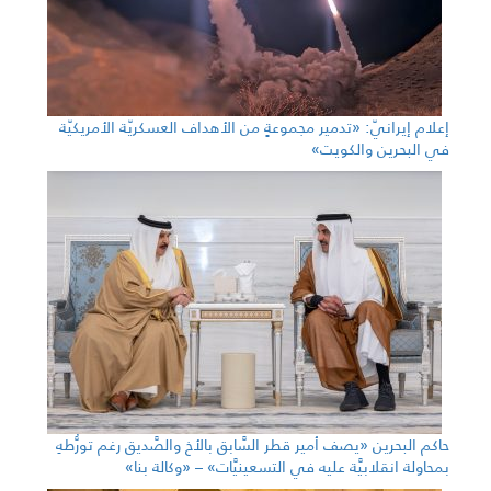
إعلام إيرانيّ: «تدمير مجموعةٍ من الأهداف العسكريّة الأمريكيّة
في البحرين والكويت»
حاكم البحرين «يصف أمير قطر السَّابق بالأخ والصَّديق رغم تورُّطهِ
بمحاولة انقلابيَّة عليه في التسعينيَّات» – «وكالة بنا»