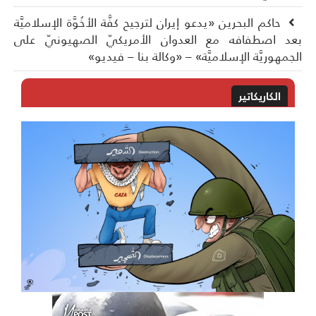
حاكم البحرين «يدعو إيران لترجيح كفَّة الأخُوَّة الإسلاميَّة
د اصطفافه مع العدوان الأمريكيّ الصهيونيّ على
جمهوريَّة الإسلاميَّة» – «وكالة بنا – فيديو»
الكاريكاتير