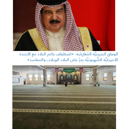
الوفاق البحرينيَّة المُعارِضَة: «اصطفاف حاكم البلاد مع الأجندة
الأمريكيَّة الصُّهيونيَّة يجرّ على البلاد الويلات والمفاسد»