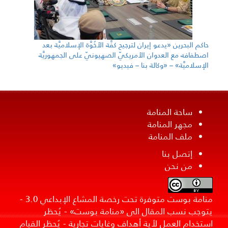
حاكم البحرين «يدعو إيران لترجيح كفَّة الأخُوَّة الإسلاميَّة بعد
اصطفافه مع العدوان الأمريكيّ الصهيونيّ على الجمهوريَّة
الإسلاميَّة» – «وكالة بنا – فيديو»
ساحة المنامة
مجهر المنامة
ملف المنامة
إتصل بنا
من نحن
منامة بوست متوفرة تحت رخصة المشاع الإبداعي 3.0 -
يتوجب نسب المقال الى «منامة بوست» - يُحظر
استخدام العمل لأية أهداف وغايات تجارية - يُحظر القيام