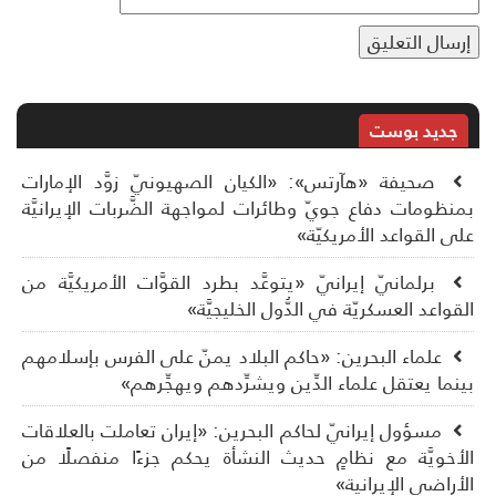
جديد بوست
صحيفة «هآرتس»: «الكيان الصهيونيّ زوَّد الإمارات
نظومات دفاع جويّ وطائرات لمواجهة الضَّربات الإيرانيَّة
ى القواعد الأمريكيّة»
برلمانيّ إيرانيّ «يتوعَّد بطرد القوَّات الأمريكيَّة من
قواعد العسكريّة في الدُّول الخليجيَّة»
علماء البحرين: «حاكم البلاد يمنّ على الفرس بإسلامهم
نما يعتقل علماء الدِّين ويشرِّدهم ويهجِّرهم»
مسؤول إيرانيّ لحاكم البحرين: «إيران تعاملت بالعلاقات
أخويَّة مع نظامٍ حديث النشأة يحكم جزءًا منفصلًا من
أراضي الإيرانية»