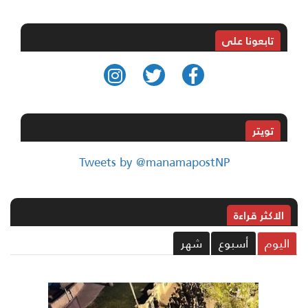
تابعونا على
تويتر
Tweets by @manamapostNP
الاکثر قراءة
ليوم
أسبوع
شهر