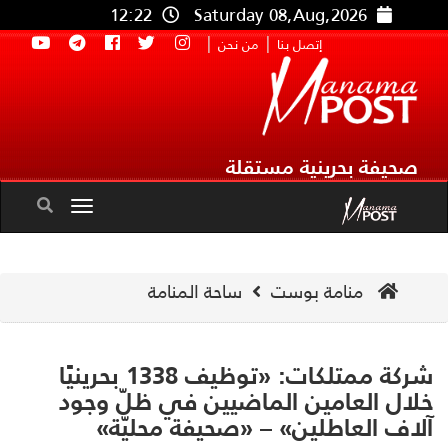
12:22
Saturday 08,Aug,2026
|
|
إتصل بنا
من نحن
صحيفة بحرينية مستقلة
Toggle
navigation
منامة بوست
ساحة المنامة
شركة ممتلكات: «توظيف 1338 بحرينيًا
ال العامين الماضيين في ظلّ وجود
اف العاطلين» – «صحيفة محليّة»