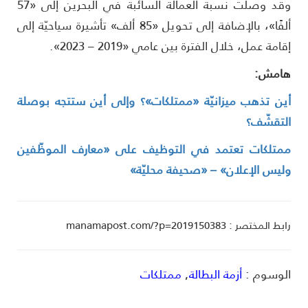
وقد وصلت نسبة العمالة السائبة في البحرين إلى «57
ألفًا»، بالإضافة إلى تحويل «85 ألف» تأشيرة سياحيّة إلى
قامة عمل، خلال الفترة بين عامي «2019 – 2023».
امش:
ين تذهب ميزانيّة «ممتلكات»؟ وإلى أين ستتجه بوصلة
لتقشّف؟
متلكات تعتمد في التوظيف على «معارف الموظّفين
ليس الإعلان» – «صحيفة محليّة»
ط المختصر : manamapost.com/?p=2019150383
لوسوم :
أزمة البطالة
,
ممتلكات