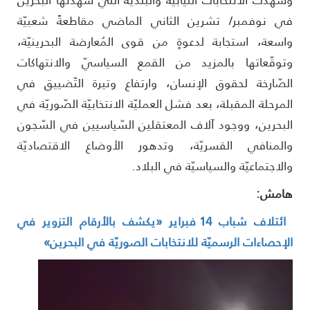
ي نوفمبر/ تشرين الثاني الماضي مقاطعةً شعبيّة
اسعة، استجابة لدعوةٍ من قوى المُعارضة البحرينيّة،
توقّعاتها بالمزيد من القمع السياسيّ والانتهاكات
لصّارخة لحقوق الإنسان، وارتفاع وتيرة التّضييق في
لمرحلة المقبلة، بعد فشل العمليّة الانتخابيّة الصّوريّة في
لبحرين، ووجود آلاف المعتقلين السّياسيين في السّجون
المنافي القسريّة، وتدهور الأوضاع الاقتصاديّة
الاجتماعيّة والسياسيّة في البلاد.
امش:
ائتلاف شباب 14 فبراير «يكشف بالأرقام التزوير في
لإحصاءات الرسميّة للانتخابات الصوريّة في البحرين»