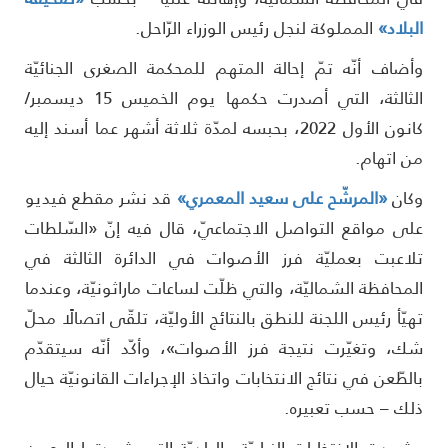
لبلاد»
المملوكة لنجل رئيس الوزراء الرّاحل.
أضاف أنّه تمّ إحالة المتهم للمحكمة الصغرى الجنائيّة
الثالثة، التي أصدرت حكمها يوم الخميس 15 ديسمبر/
كانون الأول 2022، بحبسه لمدّة ثلاثة أشهر عما أسند إليه
ن اتهام.
كان
«المرشّح على سعيد المعمري»
قد نشر مقطع فيديو
لى مواقع التواصل الاجتماعيّ، قال فيه إنّ «السّلطات
لاعبت بعمليّة فرز الأصوات في الدائرة الثالثة في
لمحافظة الشماليّة، والتي ظلّت لساعات ماراثونيّة، وعندما
هيّأ رئيس اللجنة للنطق بالنتائج الأوليّة، تلقّى اتصالًا محلّ
ك، وتغيّرت نتيجة فرز الأصوات»، وأكّد أنّه سيتقدّم
الطّعن في نتائج الانتخابات واتخاذ الإجراءات القانونيّة حيال
لك – حسب تعبيره.
شهدت الانتخابات النيابيّة والبلديّة التي شهدتها البحرين