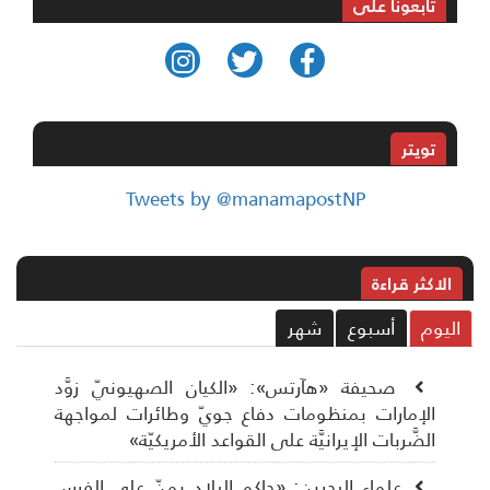
تابعونا على
تويتر
Tweets by @manamapostNP
الاکثر قراءة
ليوم
أسبوع
شهر
صحيفة «هآرتس»: «الكيان الصهيونيّ زوَّد
الإمارات بمنظومات دفاع جويّ وطائرات لمواجهة
الضَّربات الإيرانيَّة على القواعد الأمريكيّة»
علماء البحرين: «حاكم البلاد يمنّ على الفرس