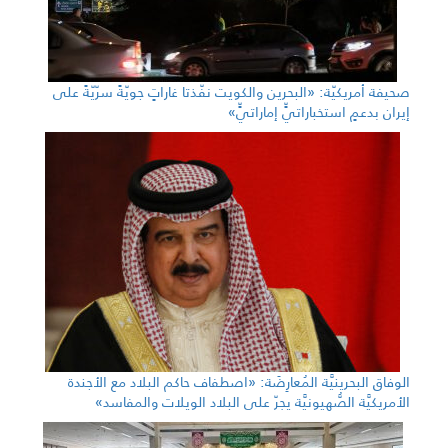
صحيفة أمريكيّة: «البحرين والكويت نفّذتا غاراتٍ جويّةً سرّيّةً على
إيران بدعمٍ استخباراتيٍّ إماراتيٍّ»
الوفاق البحرينيَّة المُعارِضَة: «اصطفاف حاكم البلاد مع الأجندة
الأمريكيَّة الصُّهيونيَّة يجرّ على البلاد الويلات والمفاسد»