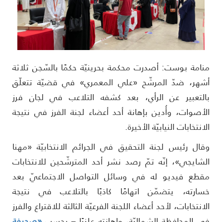
نامة بوست: أصدرت محكمة بحرينيّة حكمًا بالسّجن ثلاثة
شهر، ضدّ المرشّح «علي المعمري» في قضيّة تتعلّق
التعبير عن الرأي، بعد كشفه التلاعب في لجان فرز
لأصوات، وأُدين بإهانة أحد أعضاء لجنة الفرز في نتيجة
لانتخابات النيابيّة الأخيرة.
قال رئيس لجنة التحقيق في الجرائم الانتخابيّة «مهنا
لشايجي»، إنّه تمّ رصد نشر أحد المترشّحين للانتخابات
قطع فيديو له في وسائل التواصل الاجتماعيّ بعد
سارته، يتضمّن اتهامًا كاذبًا بالتلاعب في نتيجة
لانتخابات، لأحد أعضاء اللجنة الفرعيّة الثالثة للاقتراع والفرز
ي المحافظة الشماليّة، وإهانته علنيًا – بحسب
«صحيفة