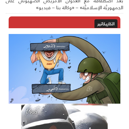
د اصطفافه مع العدوان الأمريكيّ الصهيونيّ على
جمهوريَّة الإسلاميَّة» – «وكالة بنا – فيديو»
الكاريكاتير