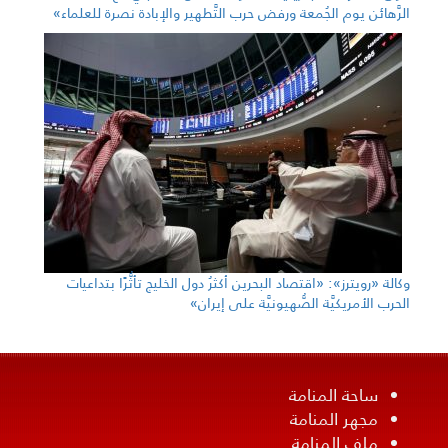
الرَّهائن يوم الجُمعة ورفض حرب التَّطهير والإبادة نصرة للعلماء»
وكالة «رويترز»: «اقتصاد البحرين أكثرُ دول الخليج تأثُّرًا بتداعيات
الحرب الأمريكيَّة الصُّهيونيَّة على إيران»
ساحة المنامة
مجهر المنامة
ملف المنامة