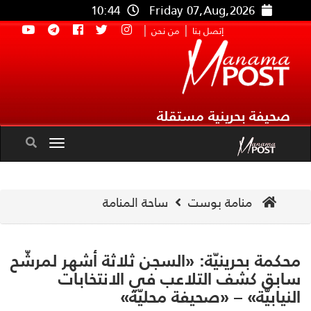
10:44
Friday 07,Aug,2026
|
|
إتصل بنا
من نحن
صحيفة بحرينية مستقلة
Toggle
navigation
منامة بوست
ساحة المنامة
كمة بحرينيّة: «السجن ثلاثة أشهر لمرشّح
بق كشف التلاعب في الانتخابات
نيابيّة» – «صحيفة محليّة»