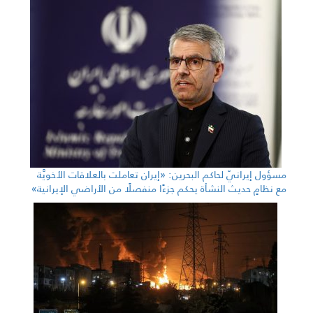
مسؤول إيرانيّ لحاكم البحرين: «إيران تعاملت بالعلاقات الأخويَّة
مع نظامٍ حديث النشأة يحكم جزءًا منفصلًا من الأراضي الإيرانية»