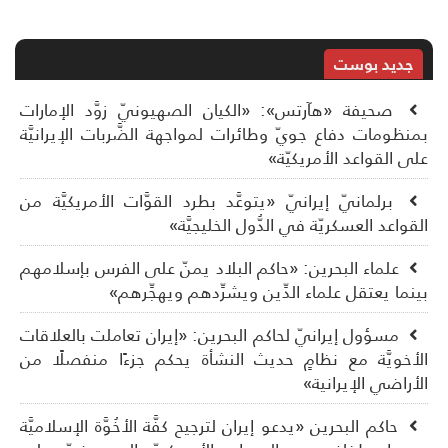
جديد بوست
صحيفة «هآرتس»: «الكيان الصهيونيّ زوَّد الإمارات
نظومات دفاع جويّ وطائرات لمواجهة الضَّربات الإيرانيَّة
ى القواعد الأمريكيّة»
برلمانيّ إيرانيّ «يتوعَّد بطرد القوَّات الأمريكيَّة من
قواعد العسكريّة في الدُّول الخليجيَّة»
علماء البحرين: «حاكم البلاد يمنّ على الفرس بإسلامهم
نما يعتقل علماء الدِّين ويشرِّدهم ويهجِّرهم»
مسؤول إيرانيّ لحاكم البحرين: «إيران تعاملت بالعلاقات
أخويَّة مع نظامٍ حديث النشأة يحكم جزءًا منفصلًا من
أراضي الإيرانية»
حاكم البحرين «يدعو إيران لترجيح كفَّة الأخُوَّة الإسلاميَّة