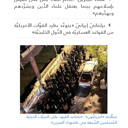
بإسلامهم بينما يعتقل علماء الدِّين ويشرِّدهم
ويهجِّرهم»
برلمانيّ إيرانيّ «يتوعَّد بطرد القوَّات الأمريكيَّة
من القواعد العسكريّة في الدُّول الخليجيَّة»
منظَّمة «أمريكيُّون»: «تصاعد القيود على الحريّات الدينيّة
للمُسلمين الشّيعة في عاشوراء البحرين»