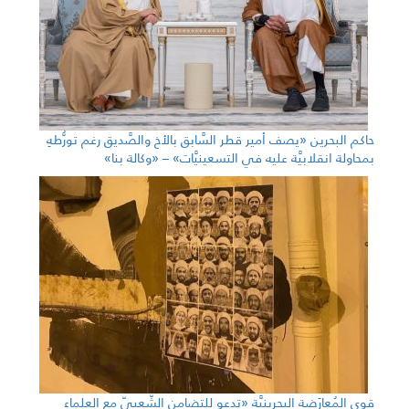
حاكم البحرين «يصف أمير قطر السَّابق بالأخ والصَّديق رغم تورُّطهِ
بمحاولة انقلابيَّة عليه في التسعينيَّات» – «وكالة بنا»
قوى المُعارَضة البحرينيَّة «تدعو للتضامن الشّعبيّ مع العلماء