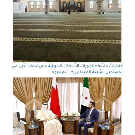
احتجاجاتٌ مُندِّدة «بتجاوزات السُّلطات البحرينيَّة على علماء الدّين من
المُسلمين الشّيعة المعتقلين» – «فيديو»