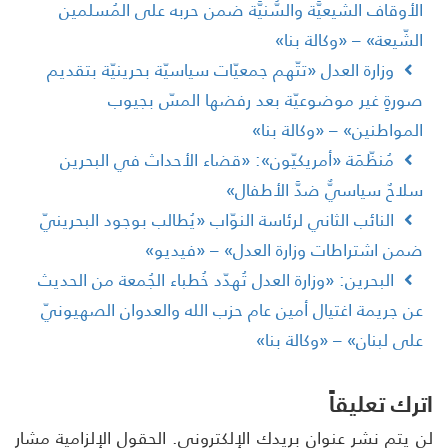
لأوقاف الشيعيَّة والسُّنيَّة ضمن حربه على المُسلمين
لشّيعة» – «وكالة بنا»
وزارة العدل «تتّهم جمعيّات سياسيّة بحرينيّة بتقديم
ورةٍ غير موضوعيّة بعد رفضها المسّ بجيوب
لمواطنين» – «وكالة بنا»
مُنظّمَة «أمريكيّون»: «قضاء الأحداث في البحرين
لاحٌ سياسيٌّ ضدَّ الأطفال»
النائب الثاني لرئاسة النوّاب «يُطالب بوجود البحرينيّ
من اشتراطات وزارة العدل» – «فيديو»
البحرين: «وزارة العدل تُهدّد خُطباء الجُمعة من الحديث
ن جريمة اغتيال أمين عام حزب الله والعدوان الصهيونيّ
لى لبنان» – «وكالة بنا»
رك تعليقاً
 يتم نشر عنوان بريدك الإلكتروني.
الحقول الإلزامية مشار