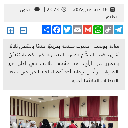
16,ديسمبر,2022 |
23:23 |
بدون
تعليق
Share
Facebook
Twitter
Email
Gmail
WhatsApp
Copy
Telegr
Link
منامة بوست: أصدرت محكمة بحرينيّة حكمًا بالسّجن ثلاثة
أشهر، ضدّ المرشّح «علي المعمري» في قضيّة تتعلّق
بالتعبير عن الرأي، بعد كشفه التلاعب في لجان فرز
الأصوات، وأُدين بإهانة أحد أعضاء لجنة الفرز في نتيجة
الانتخابات النيابيّة الأخيرة.