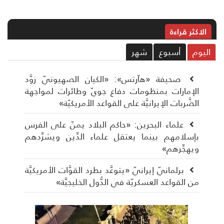
الاکثر قراءة
ليوم
أسبوع
شهر
صحيفة «هآرتس»: «الكيان الصهيونيّ زوَّد
الإمارات بمنظومات دفاع جويّ وطائرات لمواجهة
الضَّربات الإيرانيَّة على القواعد الأمريكيّة»
علماء البحرين: «حاكم البلاد يمنّ على الفرس
بإسلامهم بينما يعتقل علماء الدِّين ويشرِّدهم
ويهجِّرهم»
برلمانيّ إيرانيّ «يتوعَّد بطرد القوَّات الأمريكيَّة
من القواعد العسكريّة في الدُّول الخليجيَّة»