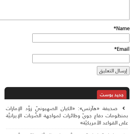
*
Na
*
Ema
جديد بوست
صحيفة «هآرتس»: «الكيان الصهيونيّ زوَّد الإمارات
نظومات دفاع جويّ وطائرات لمواجهة الضَّربات الإيرانيَّة
ى القواعد الأمريكيّة»