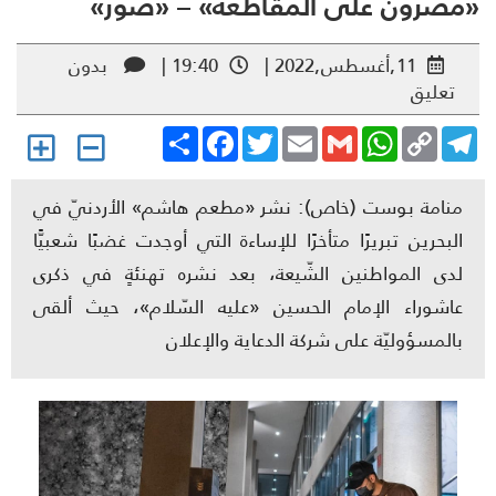
صرّون على المقاطعة» – «صوَر»
11,أغسطس,2022 |
19:40 |
بدون
تعليق
Share
Facebook
Twitter
Email
Gmail
WhatsApp
Copy
Telegr
Link
منامة بوست (خاص): نشر «مطعم هاشم» الأردنيّ في
البحرين تبريرًا متأخرًا للإساءة التي أوجدت غضبًا شعبيًّا
لدى المواطنين الشّيعة، بعد نشره تهنئةٍ في ذكرى
عاشوراء الإمام الحسين «عليه السّلام»، حيث ألقى
بالمسؤوليّة على شركة الدعاية والإعلان