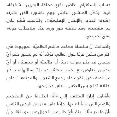
ساب إنستغرام الخاصّ بفرع مملكة البحرين الشقيقة،
يما يخصّ المنشور الخاصّ بيوم عاشوراء الذي نشرته
شركة الدعاية والإعلان الإقليميّة»، وللأسف فُسِّر على
ير مقصده، وقد حذفته فور ورود عدّة ملاحظات حوله،
فق تصريحها.
أضافت إنّ سلسلة مطاعم هاشم العالميّة الموجودة في
كثر من ستّین فرعًا حول العالم، تؤكّد أنّه لم يسبق نشر أيّ
حتوى قد يثير نعرات دينيّة أو طائفيّة أو مذهبيّة، أو أيّ
حتوى يتعارض مع القيم المحليّة، حيث إنّ رسالتها منذ أكثر
ن نصف قرن تقوم على جمع الشعوب والمجتمعات على
ختلافاتها وليس العكس – على حدّ زعمها.
أشارت إدارة المطعم إلى «أنّه انطلاقًا من المفاهيم
القيم التي نشأنا عليها، فإنّنا على قدر من الوعي الكافي
أنّ ما بدر منّا لا ينمُّ بأيّ حال من الأحوال عن سوء نيّة، وأنّ