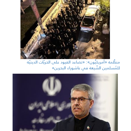
منظَّمة «أمريكيُّون»: «تصاعد القيود على الحريّات الدينيّة
للمُسلمين الشّيعة في عاشوراء البحرين»