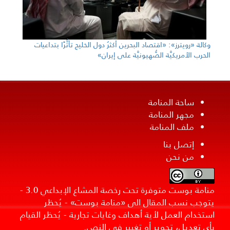
وكالة «رويترز»: «اقتصاد البحرين أكثرُ دول الخليج تأثُّرًا بتداعيات
الحرب الأمريكيَّة الصُّهيونيَّة على إيران»
ساحة المنامة
مجهر المنامة
ملف المنامة
إتصل بنا
من نحن
منامة بوست متوفرة تحت رخصة المشاع الإبداعي 3.0 -
يتوجب نسب المقال الى «منامة بوست» - يُحظر
استخدام العمل لأية أهداف وغايات تجارية - يُحظر القيام
بأي تعديل، تحوير أو تغيير في النص.