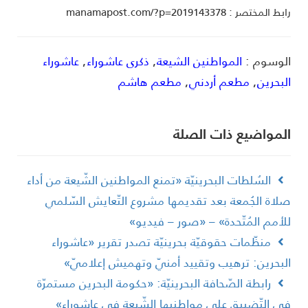
ط المختصر : manamapost.com/?p=2019143378
لوسوم :
المواطنين الشيعة
,
ذكرى عاشوراء
,
عاشوراء
لبحرين
,
مطعم أردني
,
مطعم هاشم
لمواضیع ذات الصلة
السُلطات البحرينيّة «تمنع المواطنين الشّيعة من أداء
لاة الجُمعة بعد تقديمها مشروع التّعايش السّلمي
لأمم المُتّحدة» – «صور – فيديو»
منظّمات حقوقيّة بحرينيّة تصدر تقرير «عاشوراء
لبحرين: ترهيب وتقييد أمنيّ وتهميش إعلاميّ»
رابطة الصّحافة البحرينيّة: «حكومة البحرين مستمرّة
ي التّضييق على مواطنيها الشّيعة في عاشوراء»