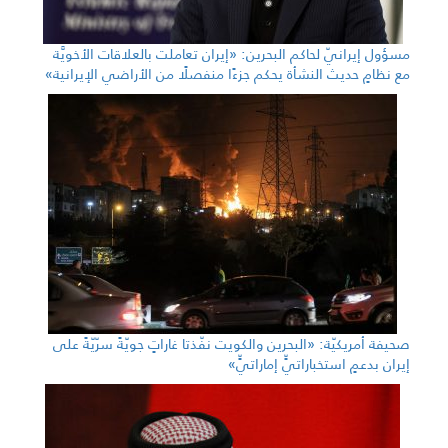
مسؤول إيرانيّ لحاكم البحرين: «إيران تعاملت بالعلاقات الأخويَّة
مع نظامٍ حديث النشأة يحكم جزءًا منفصلًا من الأراضي الإيرانية»
صحيفة أمريكيّة: «البحرين والكويت نفّذتا غاراتٍ جويّةً سرّيّةً على
إيران بدعمٍ استخباراتيٍّ إماراتيٍّ»