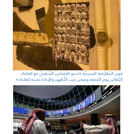
قوى المُعارَضة البحرينيَّة «تدعو للتضامن الشّعبيّ مع العلماء
الرَّهائن يوم الجُمعة ورفض حرب التَّطهير والإبادة نصرة للعلماء»