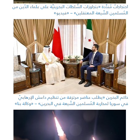
احتجاجاتٌ مُندِّدة «بتجاوزات السُّلطات البحرينيَّة على علماء الدّين من
المُسلمين الشّيعة المعتقلين» – «فيديو»
حاكم البحرين «يطلب عناصر مرتزقة من تنظيم داعش الإرهابيّ
في سوريا لمحاربة المُسلمين الشّيعة في البحرين» – «وكالة بنا»