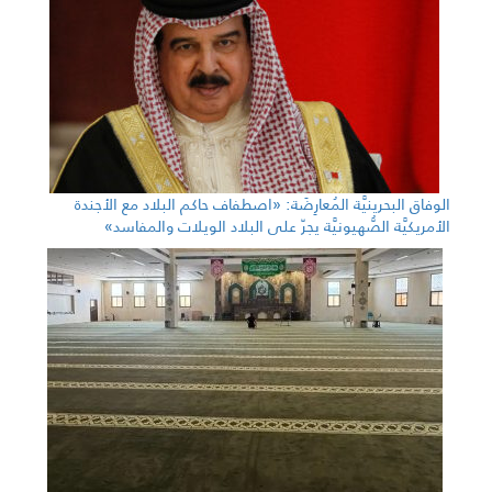
الوفاق البحرينيَّة المُعارِضَة: «اصطفاف حاكم البلاد مع الأجندة
الأمريكيَّة الصُّهيونيَّة يجرّ على البلاد الويلات والمفاسد»