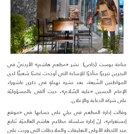
نامة بوست (خاص): نشر «مطعم هاشم» الأردنيّ في
لبحرين تبريرًا متأخرًا للإساءة التي أوجدت غضبًا شعبيًّا لدى
لمواطنين الشّيعة، بعد نشره تهنئةٍ في ذكرى عاشوراء
لإمام الحسين «عليه السّلام»، حيث ألقى بالمسؤوليّة
لى شركة الدعاية والإعلان.
قالت إدارة المطعم في بيانٍ على حسابها في «موقع
نستغرام»، إنّ إدارة سلسلة مطاعم هاشم العالميّة تُتابع
نذ اللحظة الأولى التعليقات والملاحظات التي وردت على