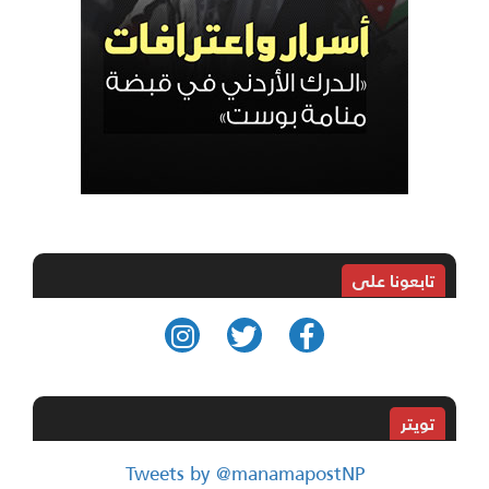
تابعونا على
تويتر
Tweets by @manamapostNP