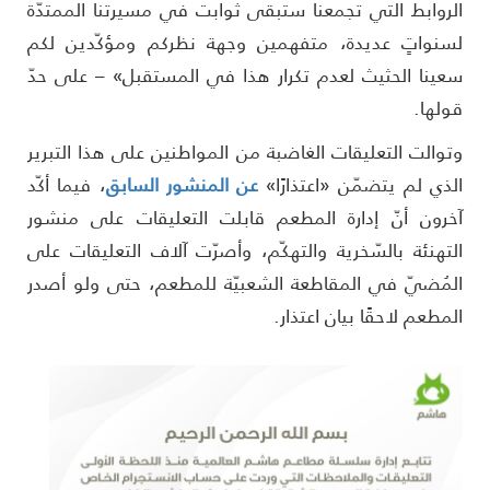
لروابط التي تجمعنا ستبقى ثوابت في مسيرتنا الممتدّة
سنواتٍ عديدة، متفهمين وجهة نظركم ومؤكّدين لكم
عينا الحثيث لعدم تكرار هذا في المستقبل» – على حدّ
ولها.
توالت التعليقات الغاضبة من المواطنين على هذا التبرير
لذي لم يتضمّن «اعتذارًا»
عن المنشور السابق
، فيما أكّد
خرون أنّ إدارة المطعم قابلت التعليقات على منشور
لتهنئة بالسّخرية والتهكّم، وأصرّت آلاف التعليقات على
لمُضيّ في المقاطعة الشعبيّة للمطعم، حتى ولو أصدر
لمطعم لاحقًا بيان اعتذار.