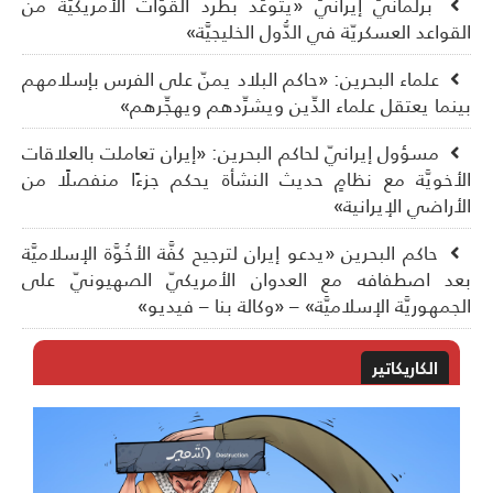
برلمانيّ إيرانيّ «يتوعَّد بطرد القوَّات الأمريكيَّة من
قواعد العسكريّة في الدُّول الخليجيَّة»
علماء البحرين: «حاكم البلاد يمنّ على الفرس بإسلامهم
نما يعتقل علماء الدِّين ويشرِّدهم ويهجِّرهم»
مسؤول إيرانيّ لحاكم البحرين: «إيران تعاملت بالعلاقات
أخويَّة مع نظامٍ حديث النشأة يحكم جزءًا منفصلًا من
أراضي الإيرانية»
حاكم البحرين «يدعو إيران لترجيح كفَّة الأخُوَّة الإسلاميَّة
د اصطفافه مع العدوان الأمريكيّ الصهيونيّ على
جمهوريَّة الإسلاميَّة» – «وكالة بنا – فيديو»
الكاريكاتير