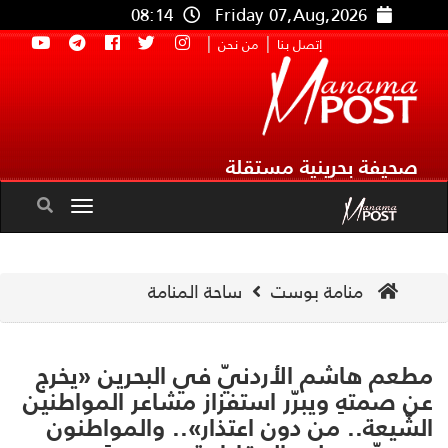
08:14
Friday 07,Aug,2026
|
|
إتصل بنا
من نحن
صحيفة بحرينية مستقلة
Toggle
navigation
منامة بوست
ساحة المنامة
عم هاشم الأردنيّ في البحرين «يخرج
 صمتهِ ويبرّر استفزاز مشاعر المواطنين
شّيعة.. من دون اعتذار».. والمواطنون