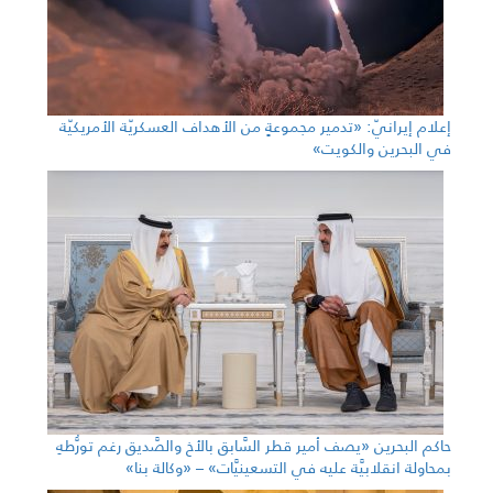
إعلام إيرانيّ: «تدمير مجموعةٍ من الأهداف العسكريّة الأمريكيّة
في البحرين والكويت»
حاكم البحرين «يصف أمير قطر السَّابق بالأخ والصَّديق رغم تورُّطهِ
بمحاولة انقلابيَّة عليه في التسعينيَّات» – «وكالة بنا»