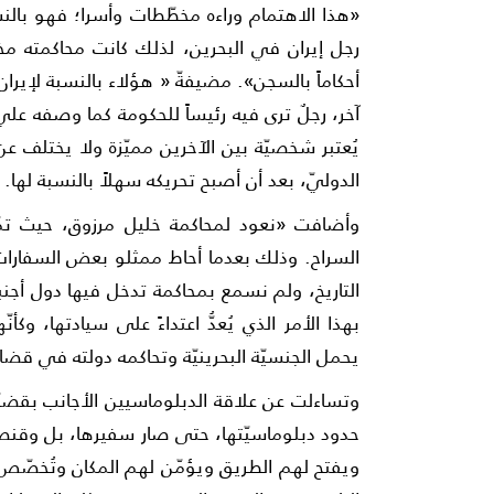
«هذا الاهتمام وراءه مخطّطات وأسرا؛ فهو بال
رجل إيران في البحرين، لذلك كانت محاكمته م
أحكاماً بالسجن». مضيفةّ « هؤلاء بالنسبة لإيرا
آخر، رجلٌ ترى فيه رئيساً للحكومة كما وصفه عل
يُعتبر شخصيّة بين الآخرين مميّزة ولا يختلف عن
الدوليّ، بعد أن أصبح تحريكه سهلاً بالنسبة لها.
وأضافت «نعود لمحاكمة خليل مرزوق، حيث تمّ
السراح. وذلك بعدما أحاط ممثلو بعض السفارات 
التاريخ، ولم نسمع بمحاكمة تدخل فيها دول أجنبي
بهذا الأمر الذي يُعدُّ اعتداءً على سيادتها، و
يحمل الجنسيّة البحرينيّة وتحاكمه دولته في قضايا
وتساءلت عن علاقة الدبلوماسيين الأجانب بقضيّ
حدود دبلوماسيّتها، حتى صار سفيرها، بل وقنصله
ويفتح لهم الطريق ويؤمّن لهم المكان وتُخصّ