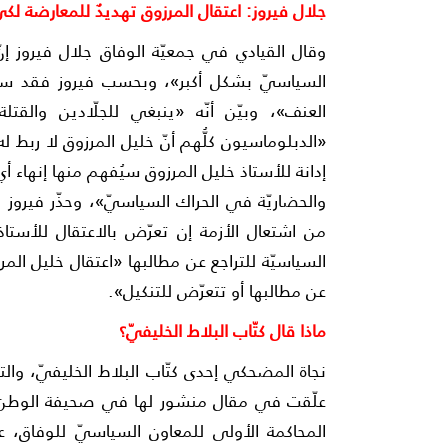
جلال فيروز: اعتقال المرزوق تهديدٌ للمعارضة لكي
وقال القيادي في جمعيّة الوفاق جلال فيروز إن
السياسيّ بشكل أكبر»، وبحسب فيروز فقد سعى
العنف»، وبيّن أنّه «ينبغي للجلّادين والقتل
«الدبلوماسيون كلُّهم أنّ خليل المرزوق لا ربط له
إدانة للأستاذ خليل المرزوق سيُفهم منها إنهاء أيّ 
والحضاريّة في الحراك السياسيّ»، وحذّر فيروز م
من اشتعال الأزمة إن تعرّض بالاعتقال للأستاذ 
السياسيّة للتراجع عن مطالبها «اعتقال خليل المرزوق
عن مطالبها أو تتعرّض للتنكيل».
ماذا قال كتّاب البلاط الخليفيّ؟
نجاة المضحكي إحدى كتّاب البلاط الخليفيّ، وا
علّقت في مقال منشور لها في صحيفة الوطن ا
المحاكمة الأولى للمعاون السياسيّ للوفاق، ع