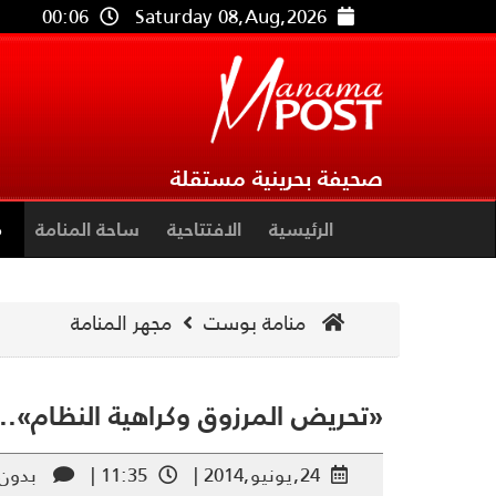
00:06
Saturday 08,Aug,2026
صحيفة بحرينية مستقلة
الرئيسية
الافتتاحية
ساحة المنامة
م
منامة بوست
مجهر المنامة
«تحريض المرزوق وكراهية النظام».. 
24,يونيو,2014 |
11:35 |
بدون 