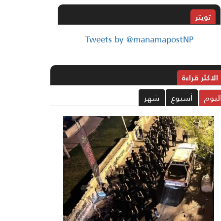
تويتر
Tweets by @manamapostNP
الاکثر قراءة
ليوم
أسبوع
شهر