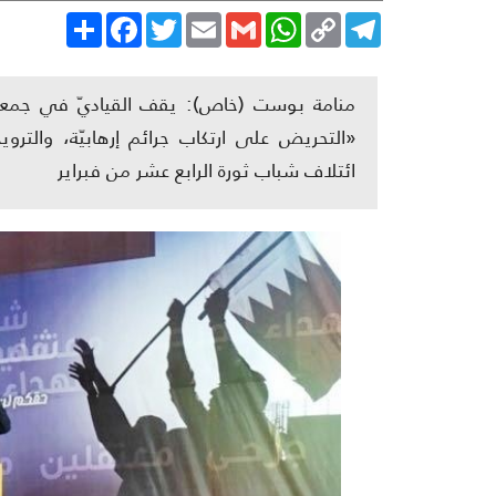
Share
Facebook
Twitter
Email
Gmail
WhatsApp
Copy
Telegram
Link
منامة بوست (خاص): يقف القياديّ في جمعيّة
«التحريض على ارتكاب جرائم إرهابيّة، والتر
ائتلاف شباب ثورة الرابع عشر من فبراير