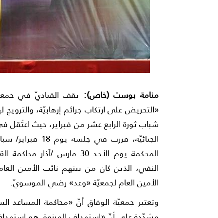
منامة بوست (خاص):
يقف القياديّ في جمعيّة
«التحريض على ارتكاب جرائم إرهابيّة، والترويج
شباب ثورة الرابع عشر من فبراير، حيث اعتُقل ف
المحكمة يوم الأحد 30 مارس /
النفي، الذين كان من بينهم نائب الأمين العام
الأمين العام لجمعيّة «وعد» رضي الموسويّ.
وتعتبر جمعيّة الوفاق أنّ «محاكمة المساعد الس
مشدّدة على أنّ «استهداف المرزوق هو استهداف