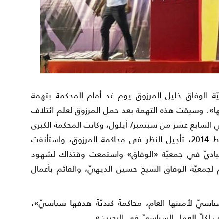
 الوفاق خليل المرزوق يوم غد أمام المحكمة بتهمة
 لها». وسيقت هذه التهمة بعد حمل المرزوق لعلم ائتلاف
ي السابع عشر من سبتمبر/ أيلول، وكانت المحكمة الكبرى
الجنائيّة، قررت في جلسة يوم 18 فبراير/ شباط 2014، تأجيل النظر في محاكمة المرزوق، واستأنفت
آذار محاكمة القياديّ في جمعيّة «الوفاق» واستمعت وقتذاك لشهود
 لجمعيّة الوفاق الشيخ حسين الديهيّ، والقائم بأعمال
ياسيّ لأمينها العام، محاكمةً كيديّةً هدفها سياسيّ»،
 لكلّ العمل السياسيّ في البحرين».