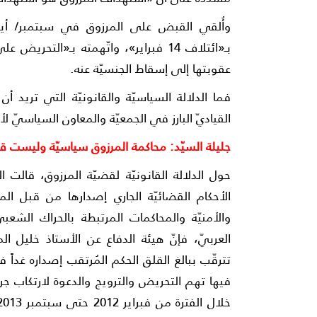
بـ«ائتلاف 14 فبراير»، واتّهمته بـ«الت
عقوبتها إلى إسقاط الجنسيّة عنه.
فما الدلالة السياسيّة والقانونيّة التي تريد
القياديّ البارز في الجمعيّة والمعاون السياسيّ لأ
جليلة السيّد: محاكمة المرزوق سياسيّة وليست قان
حول الدلالة القانونيّة لقضيّة المرزوق، قالت 
الأحكام القضائيّة الجاري إصدارها من قبل ال
العربيّ، فإنّ هيئة الدفاع عن الأستاذ خليل ال
تترقّب ببالغ القلق الحكم المُرتقب إصداره غداً 
فيها تهم التحريض والترويج والدعوة لارتكاب جرائ