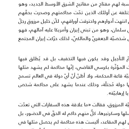
نسبة لهم مفتاح من مفاتيح الشرق الأوسط الجديد، وهو
ختلفة عن أولئك الذين تمّت محاكمتهم وصدرت بحقّهم
ن انتهت أدوارهم واحترقت أوراقهم، لكّن خليل مرزوق رجلٌ
ي سلمان، وهو من تبني إيران وأمريكا عليه آمالهم، فهو
 شخصيّة الجعفريّ والمالكيّ، لذلك حرّكت إيران المجتمع
 التأجيل وقد يكون فيها التخفيف بل قد يُطلق فيها
المؤثّرة بكرسي القاضي، إنّها محاكمة لم يشهد مثلها
ّة قاعة المحكمة، ولا أظنّ أنّ أيّ دولة في العالم تسمح
كأنّها دولة مُحتلّة، وذلك عندما يشهد على محاكمة شخص
 إرهابيّة».
ة المرزوق، فقالت «ما علاقة هذه السفارات التي تعدّت
ا وسكرتيرها، كلٌّ منهم حاكم له الحقّ في الحضور، بل
ص لهم المقاعد، أليست هذه محاكمة لم يحصل مثلها في