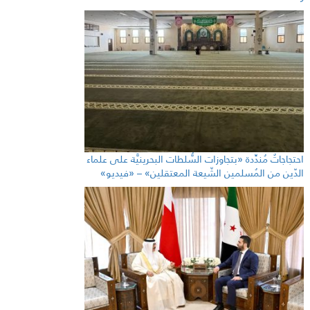
احتجاجاتٌ مُندِّدة «بتجاوزات السُّلطات البحرينيَّة على علماء
الدّين من المُسلمين الشّيعة المعتقلين» – «فيديو»