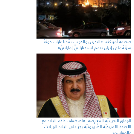
صحيفة أمريكيّة: «البحرين والكويت نفّذتا غاراتٍ جويّةً
سرّيّةً على إيران بدعمٍ استخباراتيٍّ إماراتيٍّ»
الوفاق البحرينيَّة المُعارِضَة: «اصطفاف حاكم البلاد مع
الأجندة الأمريكيَّة الصُّهيونيَّة يجرّ على البلاد الويلات
والمفاسد»