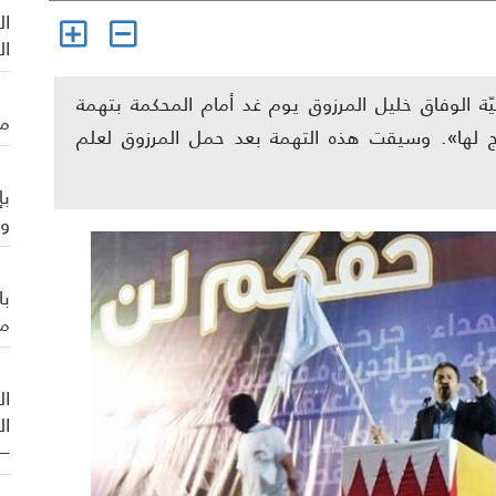
ال
ال
 الوفاق خليل المرزوق يوم غد أمام المحكمة بتهمة
من
ويج لها». وسيقت هذه التهمة بعد حمل المرزوق لعلم
بإ
وي
با
من
ال
ال
– 