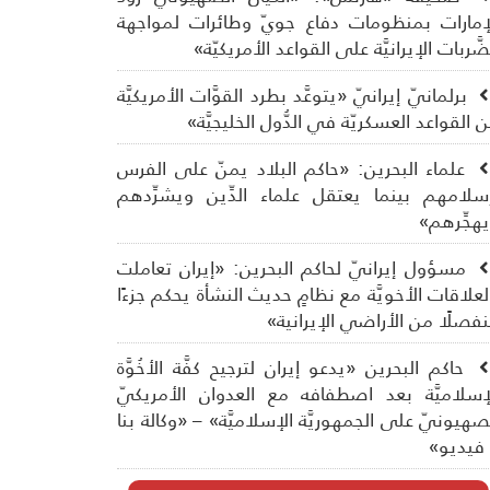
إمارات بمنظومات دفاع جويّ وطائرات لمواجهة
ضَّربات الإيرانيَّة على القواعد الأمريكيّة»
برلمانيّ إيرانيّ «يتوعَّد بطرد القوَّات الأمريكيَّة
 القواعد العسكريّة في الدُّول الخليجيَّة»
علماء البحرين: «حاكم البلاد يمنّ على الفرس
سلامهم بينما يعتقل علماء الدِّين ويشرِّدهم
هجِّرهم»
مسؤول إيرانيّ لحاكم البحرين: «إيران تعاملت
لعلاقات الأخويَّة مع نظامٍ حديث النشأة يحكم جزءًا
فصلًا من الأراضي الإيرانية»
حاكم البحرين «يدعو إيران لترجيح كفَّة الأخُوَّة
إسلاميَّة بعد اصطفافه مع العدوان الأمريكيّ
صهيونيّ على الجمهوريَّة الإسلاميَّة» – «وكالة بنا
فيديو»