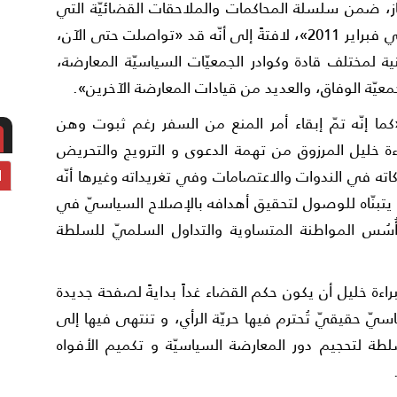
تياز، ضمن سلسلة المحاكمات والملاحقات القضائيّة التي
طالت قادة المعارضة منذ بدء الحراك الشعبيّ في فبراير 2011»، لافتةً إلى أنّه قد «تواصلت حتى الآن،
ية لمختلف قادة وكوادر الجمعيّات السياسيّة المعارضة،
يّة الوفاق، والعديد من قيادات المعارضة الآخرين».
ما إنّه تمّ إبقاء أمر المنع من السفر رغم ثبوت وهن
ءة خليل المرزوق من تهمة الدعوى و الترويج والتحريض
ا
اته في الندوات والاعتصامات وفي تغريداته وغيرها أنّه
ي يتبنّاه للوصول لتحقيق أهدافه بالإصلاح السياسيّ في
ُسُس المواطنة المتساوية والتداول السلميّ للسلطة
ببراءة خليل أن يكون حكم القضاء غداً بدايةً لصفحة جديدة
ّ حقيقيّ تُحترم فيها حريّة الرأي، و تنتهى فيها إلى
لطة لتحجيم دور المعارضة السياسيّة و تكميم الأفواه