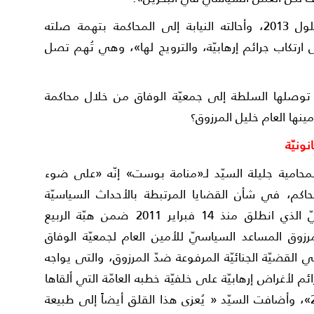
وأُلقي القبض على المرزوق في سبتمبر/ أيلول 2013، وأحالته النيابة إلى المحاكمة بتهمة صلته
حريض على ارتكاب جرائم إرهابيّة، والترويج لها»، وهي تُهم تصل
 أن توصلها السلطة إلى جمعيّة الوفاق من خلال محاكمة
مينها العام خليل المرزوق؟
ونيّة
المحامية جليلة السيّد لـ«منامة بوست» إنّه «على ضوء
محاكم، في شأن القضايا المرتبطة بالأحداث السياسيّة
والأمنيّة والمحاكمات المرتبطة بالحراك الشعبيّ الذي انطلق منذ 14 فبراير 2011 ضمن هبّة الربيع
مرزوق المساعد السياسيّ للأمين العام لجمعيّة الوفاق
في القضيّة الجنائيّة المرفوعة ضدّ المرزوق، والتى يواجه
م لأغراض إرهابيّة على خلفيّة خطبه العامّة التي ألقاها
خلال الفترة من فبراير 2012 حتى سبتمبر 2013»، وأضافت السيّد « يُعزى هذا القلق أيضاً إلى طبيعة