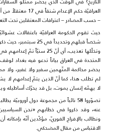
التاريخ؟ في الوقت الذي يحضر ممثلو السفارات ال
– حسب المصادر – اعترافات المعتقلين تحت التع
شخصاً قبلهم وتحديداً في 
وتخلّلها تعذيب، أي أنّ 25 سن
المتحدة في العراق بياناً تدعو فيه بغداد لوقف
يحضر محاكمة المتّهمين سفير ولا غفير، ولا ممث
لم تطلب هذا، كما أنّ الذين يتمّ إعدامهم لا يشك
لا يهمّه إنسان يموت، بل قد يحرّك أساطيله ويطل
تصوّروا 58 نائباً من مجموعة دول أوروبيّ
عنه، وقد ذكروا في خطابهم «نحن السياسيين ا
ونطالب بالإفراج الفوريّ، مؤكّدين أنّه بإمكانه أ
الاقتباس من مقال المضحكي.