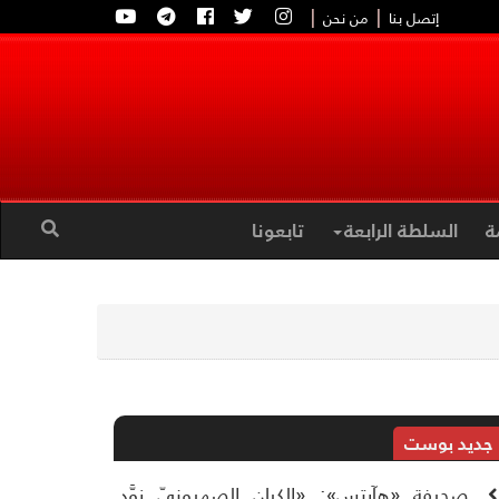
|
|
إتصل بنا
من نحن
ة
السلطة الرابعة
تابعونا
جديد بوست
صحيفة «هآرتس»: «الكيان الصهيونيّ زوَّد