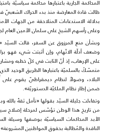
المحاكمة الجارية باعتبارها محاكمة سياسيّة بام
بدلالة الاستدعاءات المتلاحقة من الجهات الأمن
وعلى رأسهم الشيخ علي سلمان الأمين العام لجمع
وبشأن منع المرزوق عن السفر، قالت السيّد «ك
وضعف أدلّة الاتّهام، وإن أثبتت شيء فهو برا
على الإرهاب، إذ أنّ الثابت في كلّ خطبه ومشارك
متمسّكٌ بالسلميّة باعتبارها الطريق الوحيد الذ
البلاد، وصولاً لنظام ديمقراطيّ يقوم على أ
ضمن إطار نظام الملكيّة الدستوريّة».
وتفاءلت جليلة السيّد بقولها «نأمل ثقةً بالله و
من تاريخ هذا الوطن تؤسّس لمرحلة إصلاح سياسي
الأبد المحاكمات السياسيّة بوصفها وسيلة الس
الناقدة والمُطالبة بحقوق المواطنين المشروعة».