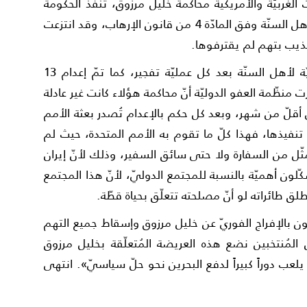
غربيّة والأمريكّية محاكمة خليل مرزوق، تُنفّذ الحكومة
العراقيّة حكم الإعدام شنقاً في 17 معتقلاً من أهل السنّة وفق المادّة 4 من قانون الإرهاب، وقد انتزعت
ذيب بتهم لم يقترفوها.
حيث تقوم الحكومة العراقيّة باعتقالات عشوائيّة لأهل السنّة بعد كل عمليّة تفجير، كما تمّ إعدام 13
25 سبتمبر، حيث ذكرت منظّمة العفو الدوليّة أنّ محاكمة هؤلاء كانت غير عادلة
يّاً تمّ إعدامهم في أقلّ من شهر، وبعد كل حكم بالإعدام تُصدر بعثة الأمم
 تنفيذها، فهذا كلّ ما تقوم به الأمم المتحدة، حيث لم
ّل من السفارة ولا حتى سائق السفير، وذلك لأنّ إيران
ّلون أهميّة بالنسبة للمجتمع الدوليّ، لأنّ هذا المجتمع
ق طائراته لو أنّ مصلحته تتعلّق بحياة قطّة.
ة يطالبون بالإفراج الفوريّ عن خليل مرزوق وإسقاط جميع التهم
لمُنتخبين نضع هذه العريضة المُتعلّقة بخليل مرزوق
ن يلعب دوراً كبيراً لدفع البحرين نحو حلّ سياسيّ». انتهى