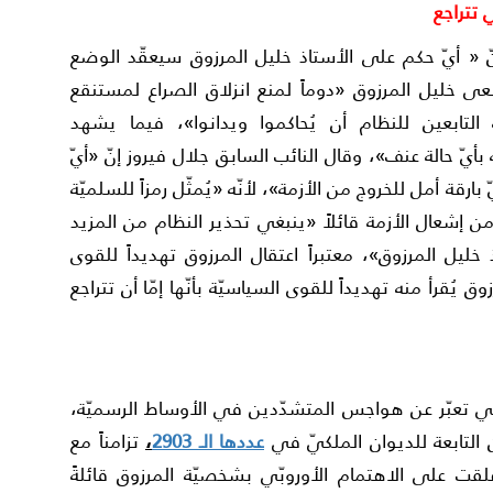
 تتراجع
ّ « أيّ حكم على الأستاذ خليل المرزوق سيعقّد الوضع
 خليل المرزوق «دوماً لمنع انزلاق الصراع لمستنقع
ة التابعين للنظام أن يُحاكموا ويدانوا»، فيما يشهد
 بأيّ حالة عنف»، وقال النائب السابق جلال فيروز إنّ «أيّ
بارقة أمل للخروج من الأزمة»، لأنّه «يُمثّل رمزاً للسلميّة
ن إشعال الأزمة قائلاً «ينبغي تحذير النظام من المزيد
خليل المرزوق»، معتبراً اعتقال المرزوق تهديداً للقوى
 يُقرأ منه تهديداً للقوى السياسيّة بأنّها إمّا أن تتراجع
لتي تعبّر عن هواجس المتشدّدين في الأوساط الرسميّة،
لتابعة للديوان الملكيّ في
عددها الـ 2903
،
تزامناً مع
لقت على الاهتمام الأوروبّي بشخصيّة المرزوق قائلةً