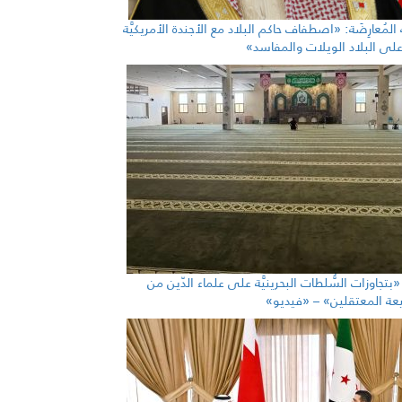
ة المُعارِضَة: «اصطفاف حاكم البلاد مع الأجندة الأمريكيَّة
رّ على البلاد الويلات والمفاسد»
ة «بتجاوزات السُّلطات البحرينيَّة على علماء الدّين من
يعة المعتقلين» – «فيديو»