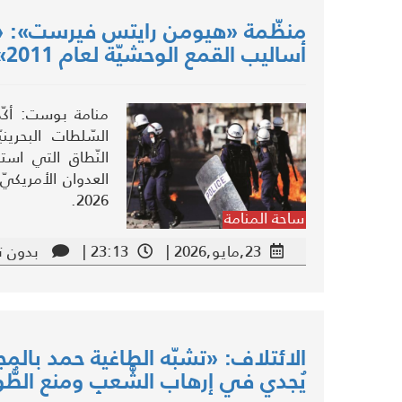
منظّمة «هيومن رايتس فيرست»: «الس
أساليب القمع الوحشيّة لعام 2011»
منامة بوست: أكّ
السّلطات البحرين
النّطاق التي اس
العدوان الأمريكي
2026.
ساحة المنامة
23,مايو,2026 |
23:13 |
بدون ت
الائتلاف: «تشبّه الطاغية حمد بالمجر
يُجدي في إرهاب الشَّعبِ ومنع الطُّ