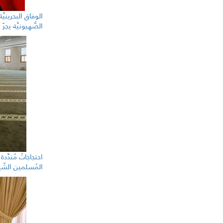
الوفاق البحرينيَّ
الصُّهيونيَّة يج
احتجاجاتٌ مُندِّد
المُسلمين الشّ