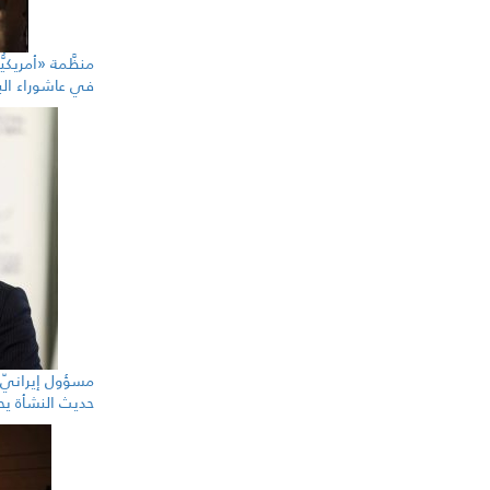
منظَّمة «أمريكيّ
في عاشوراء الب
مسؤول إيرانيّ ل
حديث النشأة يحك