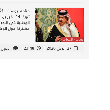
منامة بوست: جَد
ثورة 14 فب
الوطنيّة في البحرين
مشتركة حول الو
ساحة المنامة
27,أبريل,2026 |
23:48 |
بدون ت