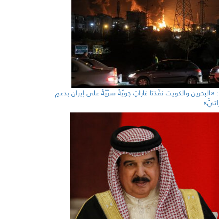
«البحرين والكويت نفّذتا غاراتٍ جويّةً سرّيّةً على إيران بدعمٍ
اتيٍّ»