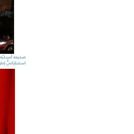
صحيفة أمريكيّة: 
استخباراتيٍّ إمار