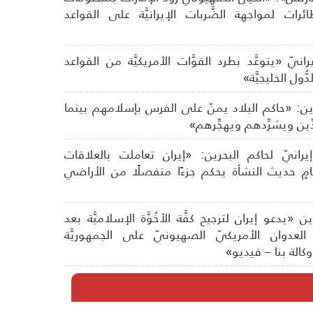
رات لمواجهة الضَّربات الإيرانيَّة على القواعد
رانيّ «يتوعَّد بطرد القوَّات الأمريكيَّة من القواعد
ُول الخليجيَّة»
رين: «حاكم البلاد يمنّ على الفرس بإسلامهم بينما
ِّين ويشرِّدهم ويهجِّرهم»
انيّ لحاكم البحرين: «إيران تعاملت بالعلاقات
ظامٍ حديث النشأة يحكم جزءًا منفصلًا من الأراضي
ن «يدعو إيران لترجيح كفَّة الأخُوَّة الإسلاميَّة بعد
عدوان الأمريكيّ الصهيونيّ على الجمهوريَّة
وكالة بنا – فيديو»