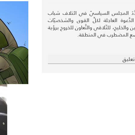
َّدَ المجلس السياسيّ في ائتلاف شباب
راير، الدَّعوة العاجلة لكلِّ القوى والشخصيّات
 والخليج، للتّلاقي والتَّعاون للخروج برؤية
ضع المضطرب في المنطقة.
عليق