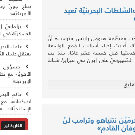
دفاع جويّ وطائ
ّلطات البحرينيّة تعيد
الأمريكيّة»
برلمانيّ إي
العسكريّة في الدّ
دت «منظّمة هيومن رايتس فيرست» أنَّ
يّة، أعادت إحياء أساليب القمع الواسعة
علماء البح
تخدمتها قبل خمسة عشر عامًا، منذ بدء
يعتقل علماء الد
ّ الصّهيونيّ على إيران في فبراير/ شباط
مسؤول إير
الأخويَّة مع ن
الإيرانية»
عليق
حاكم البحري
اصطفافه مع ال
الإسلاميَّة» – «
مَيْن نتنياهو وترامب لنْ
الكاريكاتير
وفان القادم»