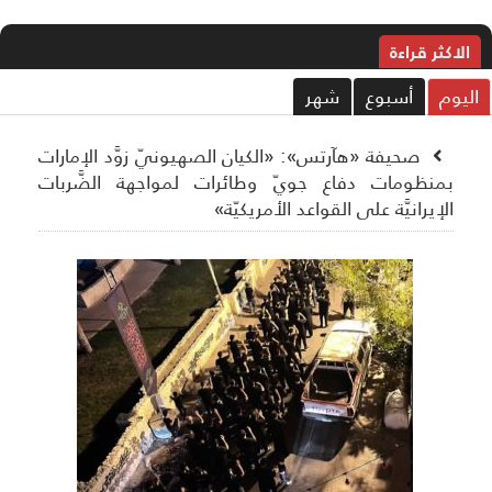
الاکثر قراءة
ليوم
أسبوع
شهر
صحيفة «هآرتس»: «الكيان الصهيونيّ زوَّد الإمارات
بمنظومات دفاع جويّ وطائرات لمواجهة الضَّربات
الإيرانيَّة على القواعد الأمريكيّة»