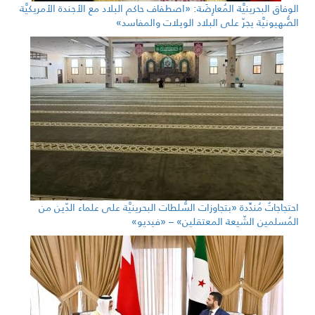
الوفاق البحرينيَّة المُعارِضَة: «اصطفاف حاكم البلاد مع الأجندة الأمريكيَّة
الصُّهيونيَّة يجرّ على البلاد الويلات والمفاسد»
احتجاجاتٌ مُندِّدة «بتجاوزات السُّلطات البحرينيَّة على علماء الدّين من
المُسلمين الشّيعة المعتقلين» – «فيديو»