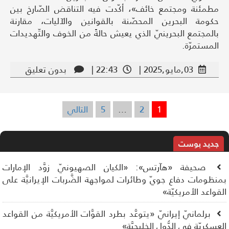
مطمئنة ومجتمع خائف»، أكّدت فيه التناقض الصّارخ بين
حكومة البحرين المحصّنة بالقوانين والآليات، مقارنة
بالمجتمع البحرينيّ الذي يعيش حالةً من الخوف والتّهديدات
المستمرّة.
03,مايو,2025 |
22:43 |
بدون تعليق
1
2
…
5
التالي
تعدد
صفحات
المقالات
جديد بوست
صحيفة «هآرتس»: «الكيان الصهيونيّ زوَّد الإمارات
نظومات دفاع جويّ وطائرات لمواجهة الضَّربات الإيرانيَّة على
قواعد الأمريكيّة»
برلمانيّ إيرانيّ «يتوعَّد بطرد القوَّات الأمريكيَّة من القواعد
عسكريّة في الدُّول الخليجيَّة»