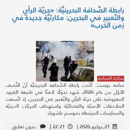
رابطة الصَّحافة البحرينيَّة: «حريّة الرأي
والتّعبير في البحرين: مكارثيَّة جديدة في
زمن الحَرب»
ساحة المنامة
منامة بوست: أكّدت رابطة الصَّحافة البحرينيَّة أنّ النِّصف
الأوّل من عام 2026، شهد تحوّلًا لافتًا في طبيعة القيود
المفروضة على حريّة الرأي والتّعبير في البحرين، إذ اتّسعت
الملاحقات الأمنيّة والقضائيّة واستهداف الحريّات الدينيّة
والممارسات المرتبطة بموسم عاشوراء.
21,يوليو,2026 |
22:21 |
بدون تعليق