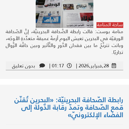
ساحة المنامة
منامة بوست: قالت رابطة الصَّحافة البحرينيَّة، إنَّ الصّحافة
الورقيّة في البحرين تعيش اليوم أزمةً عميقةً متعدِّدةِ الأوجُه،
وباتت تترنَّحُ ما بين فقدان الدَّورِ والتَّأثير وبين حافَّة الزَّوال
تجاريًا.
28,فبراير,2026 |
01:17 |
بدون تعليق
رابطة الصّحافة البحرينيّة: «البحرين تُقنّن
قمع الصّحافة وتمدّ رقابة الدّولة إلى
الفضاء الإلكترونيّ»