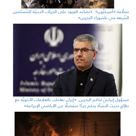
منظَّمة «أمريكيُّون»: «تصاعد القيود على الحريّات الدينيّة للمُسلمين
الشّيعة في عاشوراء البحرين»
مسؤول إيرانيّ لحاكم البحرين: «إيران تعاملت بالعلاقات الأخويَّة مع
نظامٍ حديث النشأة يحكم جزءًا منفصلًا من الأراضي الإيرانية»