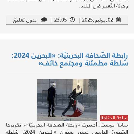
وحريّة التّعبير في البلاد.
02,يوليو,2025 |
23:05 |
بدون تعليق
رابطة الصّحافة البحرينيّة: «البحرين 2024:
سُلطة مطمئنة ومجتمع خائف»
ساحة المنامة
منامة بوست: أصدرت «رابطة الصحافة البحرينيّة»، تقريرها
السّنويّ الخامس عشر، بعنوان «البحرين 2024: سُلطة