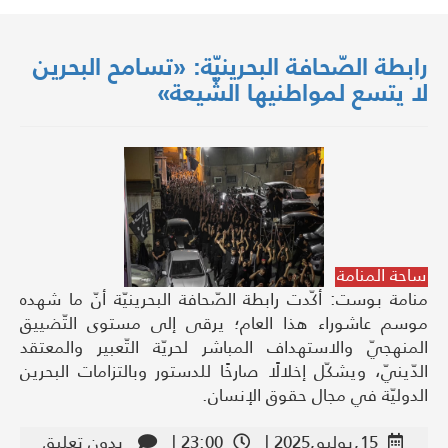
رابطة الصّحافة البحرينيّة: «تسامح البحرين
لا يتسع لمواطنيها الشّيعة»
ساحة المنامة
منامة بوست: أكّدت رابطة الصّحافة البحرينيّة أنّ ما شهده
موسم عاشوراء هذا العام؛ يرقى إلى مستوى التّضييق
المنهجيّ والاستهداف المباشر لحريّة التّعبير والمعتقد
الدّينيّ، ويشكّل إخلالًا صارخًا للدستور وبالتزامات البحرين
الدوليّة في مجال حقوق الإنسان.
15,يوليو,2025 |
23:00 |
بدون تعليق