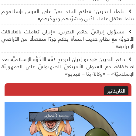
علماء البحرين: «حاكم البلاد يمنّ على الفرس بإسلامهم
نما يعتقل علماء الدِّين ويشرِّدهم ويهجِّرهم»
مسؤول إيرانيّ لحاكم البحرين: «إيران تعاملت بالعلاقات
أخويَّة مع نظامٍ حديث النشأة يحكم جزءًا منفصلًا من الأراضي
إيرانية»
حاكم البحرين «يدعو إيران لترجيح كفَّة الأخُوَّة الإسلاميَّة بعد
طفافه مع العدوان الأمريكيّ الصهيونيّ على الجمهوريَّة
إسلاميَّة» – «وكالة بنا – فيديو»
الكاريكاتير