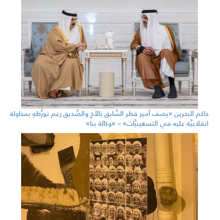
حاكم البحرين «يصف أمير قطر السَّابق بالأخ والصَّديق رغم تورُّطهِ بمحاولة
انقلابيَّة عليه في التسعينيَّات» – «وكالة بنا»