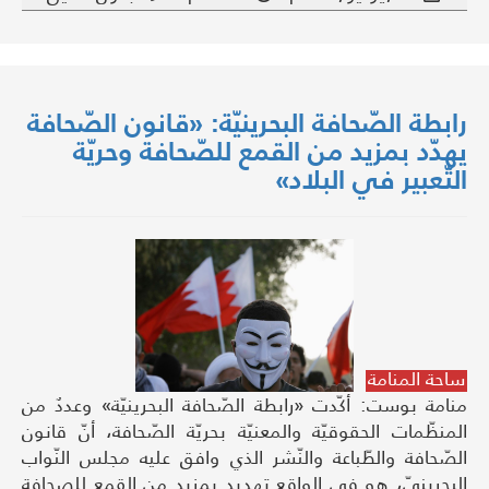
رابطة الصّحافة البحرينيّة: «قانون الصّحافة
يهدّد بمزيد من القمع للصّحافة وحريّة
التّعبير في البلاد»
ساحة المنامة
منامة بوست: أكّدت «رابطة الصّحافة البحرينيّة» وعددٌ من
المنظّمات الحقوقيّة والمعنيّة بحريّة الصّحافة، أنّ قانون
الصّحافة والطّباعة والنّشر الذي وافق عليه مجلس النّواب
البحرينيّ، هو في الواقع تهديد بمزيد من القمع للصحافة