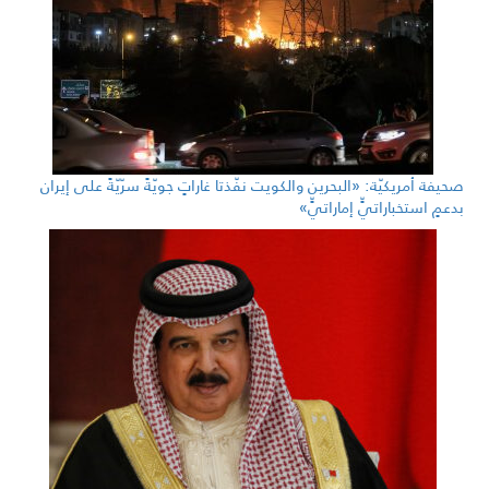
صحيفة أمريكيّة: «البحرين والكويت نفّذتا غاراتٍ جويّةً سرّيّةً على إيران
بدعمٍ استخباراتيٍّ إماراتيٍّ»