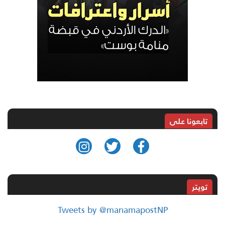
تابعونا على
تويتر
Tweets by @manamapostNP