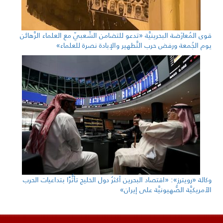
قوى المُعارَضة البحرينيَّة «تدعو للتضامن الشّعبيّ مع العلماء الرَّهائن
يوم الجُمعة ورفض حرب التَّطهير والإبادة نصرة للعلماء»
وكالة «رويترز»: «اقتصاد البحرين أكثرُ دول الخليج تأثُّرًا بتداعيات الحرب
الأمريكيَّة الصُّهيونيَّة على إيران»