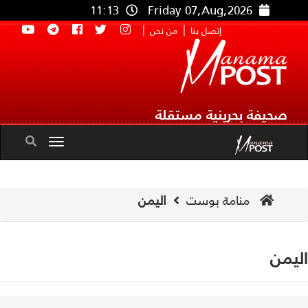
11:13
Friday 07,Aug,2026
|
|
إتصل بنا
من نحن
صحيفة بحرينية مستقلة
Toggle
navigation
منامة بوست
اليمن
يمن