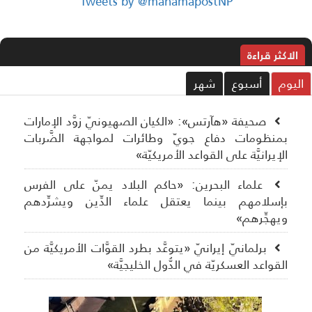
Tweets by @manamapostNP
الاکثر قراءة
ليوم
أسبوع
شهر
صحيفة «هآرتس»: «الكيان الصهيونيّ زوَّد الإمارات
بمنظومات دفاع جويّ وطائرات لمواجهة الضَّربات
الإيرانيَّة على القواعد الأمريكيّة»
علماء البحرين: «حاكم البلاد يمنّ على الفرس
بإسلامهم بينما يعتقل علماء الدِّين ويشرِّدهم
ويهجِّرهم»
برلمانيّ إيرانيّ «يتوعَّد بطرد القوَّات الأمريكيَّة من
القواعد العسكريّة في الدُّول الخليجيَّة»