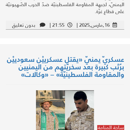
اليمنيّ، لجبهة المقاومة الفلسطينيّة ضدّ الحرب الصّهيونيّة
على قطاع غزّة.
16,مارس,2025 |
21:55 |
بدون تعليق
عسكريّ يمنيّ «يقتل عسكرييْن سعودييْن
برُتَب كبيرة بعد سخريّتهم من اليمنيين
والمقاومة الفلسطينيّة» – «وكالات»
ساحة المنامة