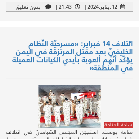
12,يناير,2024 |
21:43 |
بدون تعليق
ائتلاف 14 فبراير: «مسرحيّة النّظام
الخليفيّ بعد مقتل المرتزقة في اليمن
يؤكّد أنّهم ألعوبة بأيدي الكيانات العميلة
في المنطقة»
ساحة المنامة
منامة بوست: استهجن المجلس السّياسيّ في ائتلاف