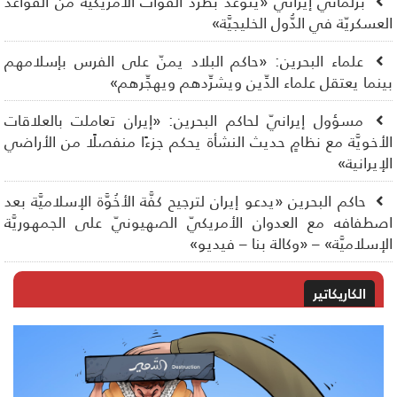
برلمانيّ إيرانيّ «يتوعَّد بطرد القوَّات الأمريكيَّة من القواعد
عسكريّة في الدُّول الخليجيَّة»
علماء البحرين: «حاكم البلاد يمنّ على الفرس بإسلامهم
نما يعتقل علماء الدِّين ويشرِّدهم ويهجِّرهم»
مسؤول إيرانيّ لحاكم البحرين: «إيران تعاملت بالعلاقات
أخويَّة مع نظامٍ حديث النشأة يحكم جزءًا منفصلًا من الأراضي
إيرانية»
حاكم البحرين «يدعو إيران لترجيح كفَّة الأخُوَّة الإسلاميَّة بعد
طفافه مع العدوان الأمريكيّ الصهيونيّ على الجمهوريَّة
إسلاميَّة» – «وكالة بنا – فيديو»
الكاريكاتير