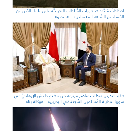
احتجاجاتٌ مُندِّدة «بتجاوزات السُّلطات البحرينيَّة على علماء الدّين من
المُسلمين الشّيعة المعتقلين» – «فيديو»
حاكم البحرين «يطلب عناصر مرتزقة من تنظيم داعش الإرهابيّ في
سوريا لمحاربة المُسلمين الشّيعة في البحرين» – «وكالة بنا»