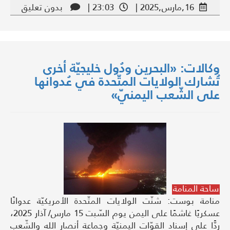
16,مارس,2025 |
23:03 |
بدون تعليق
وكالات: «البحرين ودُول خليجيّة أخرى
تُشارك الولايات المتّحدة في عُدوانها
على الشّعب اليمنيّ»
ساحة المنامة
منامة بوست: شنّت الولايات المتّحدة الأمريكيّة عدوانًا
عسكريًا غاشمًا على اليمن يوم السّبت 15 مارس/ آذار 2025،
ردًّا على إسناد القوّات اليمنيّة وجماعة أنصار الله والشّعب