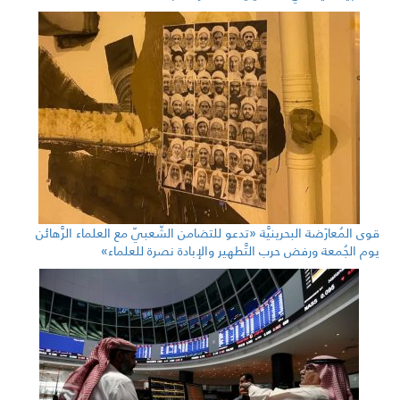
قوى المُعارَضة البحرينيَّة «تدعو للتضامن الشّعبيّ مع العلماء الرَّهائن
يوم الجُمعة ورفض حرب التَّطهير والإبادة نصرة للعلماء»