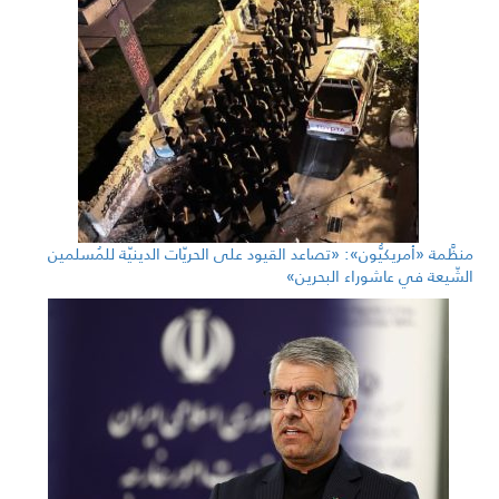
منظَّمة «أمريكيُّون»: «تصاعد القيود على الحريّات الدينيّة للمُسلمين
الشّيعة في عاشوراء البحرين»