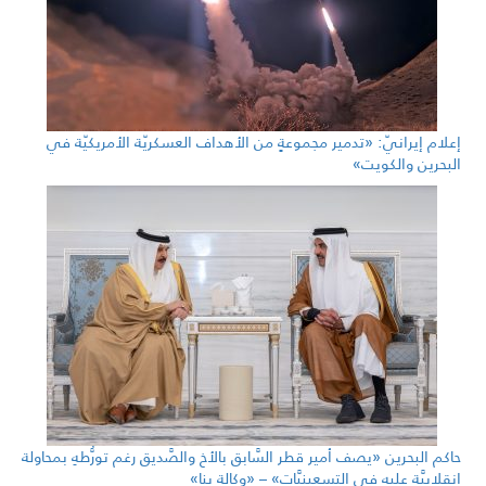
إعلام إيرانيّ: «تدمير مجموعةٍ من الأهداف العسكريّة الأمريكيّة في
البحرين والكويت»
حاكم البحرين «يصف أمير قطر السَّابق بالأخ والصَّديق رغم تورُّطهِ بمحاولة
انقلابيَّة عليه في التسعينيَّات» – «وكالة بنا»