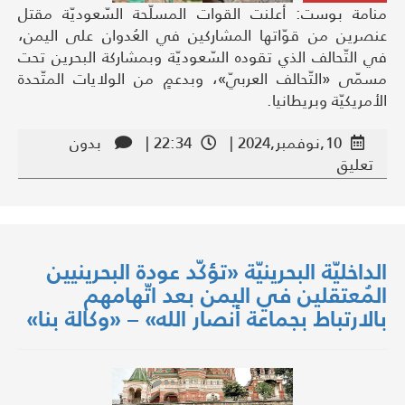
منامة بوست: أعلنت القوات المسلّحة السّعوديّة مقتل
عنصرين من قوّاتها المشاركين في العُدوان على اليمن،
في التّحالف الذي تقوده السّعوديّة وبمشاركة البحرين تحت
مسمّى «التّحالف العربيّ»، وبدعمٍ من الولايات المتّحدة
الأمريكيّة وبريطانيا.
10,نوفمبر,2024 |
22:34 |
بدون
تعليق
الداخليّة البحرينيّة «تؤكّد عودة البحرينيين
المُعتقلين في اليمن بعد اتّهامهم
بالارتباط بجماعة أنصار الله» – «وكالة بنا»