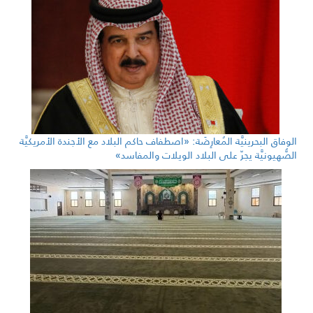
الوفاق البحرينيَّة المُعارِضَة: «اصطفاف حاكم البلاد مع الأجندة الأمريكيَّة
الصُّهيونيَّة يجرّ على البلاد الويلات والمفاسد»