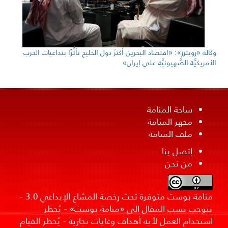
وكالة «رويترز»: «اقتصاد البحرين أكثرُ دول الخليج تأثُّرًا بتداعيات الحرب
الأمريكيَّة الصُّهيونيَّة على إيران»
ساحة المنامة
مجهر المنامة
ملف المنامة
إتصل بنا
من نحن
منامة بوست متوفرة تحت رخصة المشاع الإبداعي 3.0 -
يتوجب نسب المقال الى «منامة بوست» - يُحظر
استخدام العمل لأية أهداف وغايات تجارية - يُحظر القيام