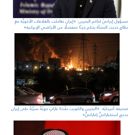
مسؤول إيرانيّ لحاكم البحرين: «إيران تعاملت بالعلاقات الأخويَّة مع
نظامٍ حديث النشأة يحكم جزءًا منفصلًا من الأراضي الإيرانية»
صحيفة أمريكيّة: «البحرين والكويت نفّذتا غاراتٍ جويّةً سرّيّةً على إيران
بدعمٍ استخباراتيٍّ إماراتيٍّ»