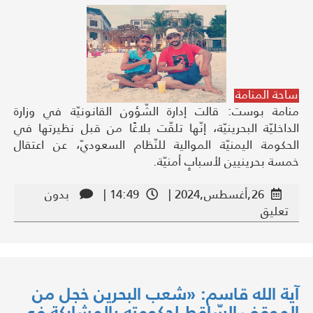
ساحة المنامة
منامة بوست: قالت إدارة الشّؤون القانونيّة في وزارة
الداخليّة البحرينيّة، إنّها تلقّت بلاغًا من قبل نظيرتها في
الحكومة اليمنيّة الموالية للنّظام السعوديّ، عن اعتقال
خمسة بحرينيين لأسبابٍ أمنيّة.
26,أغسطس,2024 |
14:49 |
بدون
تعليق
آية الله قاسم: «شعب البحرين خجل من
الموقف السّاقط لحكومته بالمشاركة في