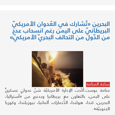
البحرين «تُشارك في العُدوان الأمريكيّ
البريطانيّ على اليمن رغم انسحاب عددٍ
من الدّول من التحالف البحريّ الأمريكيّ»
ساحة المنامة
منامة بوست:أكّدت الإدارة الأمريكيّة شنّ عدوانٍ عسكريٍّ
على اليمن، بالتعاون مع بريطانيا وبدعمٍ من «أستراليا،
البحرين، كندا، هولندا، الدّنمارك، ألمانيا، نيوزيلندا، وكوريا
الجنوبيّة».