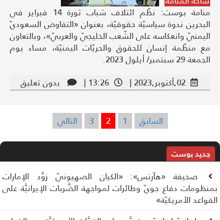
ساحة المنامة
منامة بوست: نظّم ائتلاف شباب ثورة 14 فبراير في
البحرين ندوة سياسيّة حقوقيّة، بعنوان «التفاوض السعوديّ
اليمنيّ وانعكاسه على الشّعب الخليجيّ والعربيّ»، وبالتعاون
مع منظّمة إنسان للحقوق والحريّات اليمنيّة، مساء يوم
الجمعة 29 سبتمبر/ أيلول 2023.
02,أكتوبر,2023 |
13:26 |
بدون تعليق
السابق
1
2
3
التالي
تعدد
صفحات
المقالات
جديد بوست
صحيفة «هآرتس»: «الكيان الصهيونيّ زوَّد الإمارات
نظومات دفاع جويّ وطائرات لمواجهة الضَّربات الإيرانيَّة على
قواعد الأمريكيّة»