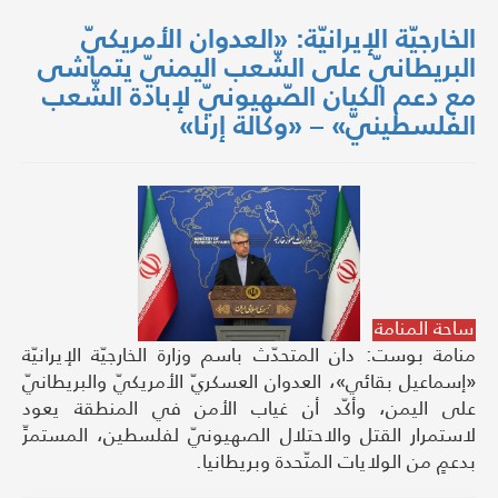
الخارجيّة الإيرانيّة: «العدوان الأمريكيّ
البريطانيّ على الشّعب اليمنيّ يتماشى
مع دعم الكيان الصّهيونيّ لإبادة الشّعب
الفلسطينيّ» – «وكالة إرنا»
ساحة المنامة
منامة بوست: دان المتحدّث باسم وزارة الخارجيّة الإيرانيّة
«إسماعيل بقائي»، العدوان العسكريّ الأمريكيّ والبريطانيّ
على اليمن، وأكّد أن غياب الأمن في المنطقة يعود
لاستمرار القتل والاحتلال الصهيونيّ لفلسطين، المستمرِّ
بدعمٍ من الولايات المتّحدة وبریطانیا.