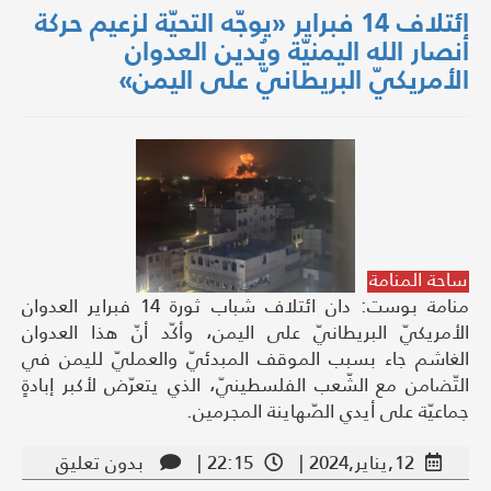
ائتلاف 14 فبراير «يوجّه التحيّة لزعيم حركة
أنصار الله اليمنيّة ويُدين العدوان
الأمريكيّ البريطانيّ على اليمن»
ساحة المنامة
منامة بوست: دان ائتلاف شباب ثورة 14 فبراير العدوان
الأمريكيّ البريطانيّ على اليمن، وأكّد أنّ هذا العدوان
الغاشم جاء بسبب الموقف المبدئيّ والعمليّ لليمن في
التّضامن مع الشّعب الفلسطينيّ، الذي يتعرّض لأكبر إبادةٍ
جماعيّة على أيدي الصّهاينة المجرمين.
12,يناير,2024 |
22:15 |
بدون تعليق