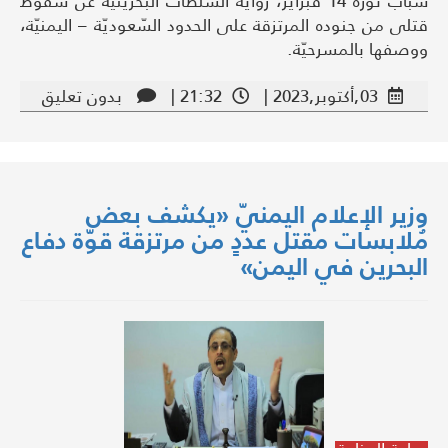
شباب ثورة 14 فبراير، رواية السُلطات البحرينيّة عن سقوط
قتلى من جنوده المرتزقة على الحدود السّعوديّة – اليمنيّة،
ووصفها بالمسرحيّة.
03,أكتوبر,2023 |
21:32 |
بدون تعليق
وزير الإعلام اليمنيّ «يكشف بعض
مُلابسات مقتل عددٍ من مرتزقة قوّة دفاع
البحرين في اليمن»