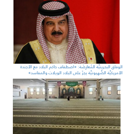
الوفاق البحرينيَّة المُعارِضَة: «اصطفاف حاكم البلاد مع الأجندة
الأمريكيَّة الصُّهيونيَّة يجرّ على البلاد الويلات والمفاسد»