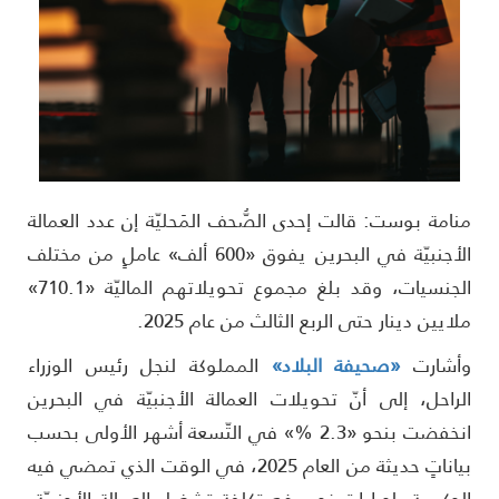
نامة بوست: قالت إحدى الصُّحف المَحليّة إن عدد العمالة
الأجنبيّة في البحرين يفوق «600 ألف» عاملٍ من مختلف
الجنسيات، وقد بلغ مجموع تحويلاتهم الماليّة «710.1»
لايين دينار حتى الربع الثالث من عام 2025.
أشارت
«صحيفة البلاد»
المملوكة لنجل رئيس الوزراء
لراحل، إلى أنّ تحويلات العمالة الأجنبيّة في البحرين
انخفضت بنحو «2.3 %» في التّسعة أشهر الأولى بحسب
بياناتٍ حديثة من العام 2025، في الوقت الذي تمضي فيه
لحكومة بإجراءات نحو رفع تكلفة تشغيل العمالة الأجنبيّة،