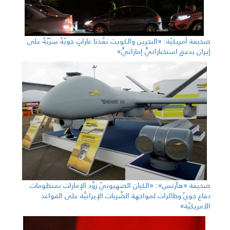
صحيفة أمريكيّة: «البحرين والكويت نفّذتا غاراتٍ جويّةً سرّيّةً على
إيران بدعمٍ استخباراتيٍّ إماراتيٍّ»
صحيفة «هآرتس»: «الكيان الصهيونيّ زوَّد الإمارات بمنظومات
دفاع جويّ وطائرات لمواجهة الضَّربات الإيرانيَّة على القواعد
الأمريكيّة»