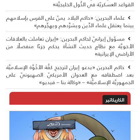
قواعد العسكريّة في الدُّول الخليجيَّة»
علماء البحرين: «حاكم البلاد يمنّ على الفرس بإسلامهم
نما يعتقل علماء الدِّين ويشرِّدهم ويهجِّرهم»
مسؤول إيرانيّ لحاكم البحرين: «إيران تعاملت بالعلاقات
أخويَّة مع نظامٍ حديث النشأة يحكم جزءًا منفصلًا من
أراضي الإيرانية»
حاكم البحرين «يدعو إيران لترجيح كفَّة الأخُوَّة الإسلاميَّة
د اصطفافه مع العدوان الأمريكيّ الصهيونيّ على
جمهوريَّة الإسلاميَّة» – «وكالة بنا – فيديو»
الكاريكاتير