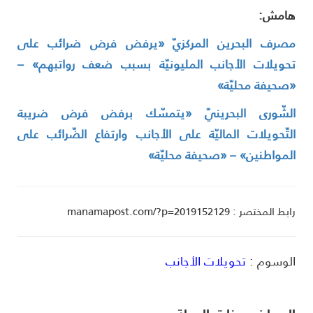
امش:
صرف البحرين المركزيّ «يرفض فرض ضرائب على
حويلات الأجانب المليونيّة بسبب ضعف رواتبهم» –
صحيفة محليّة»
لشّورى البحرينيّ «يتمسّك برفض فرض ضريبة
لتّحويلات الماليّة على الأجانب وارتفاع الضّرائب على
لمواطنين» – «صحيفة محليّة»
ط المختصر : manamapost.com/?p=2019152129
لوسوم :
تحويلات الأجانب