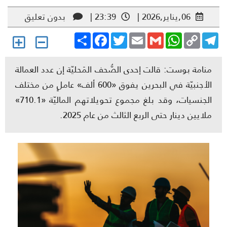
06,يناير,2026 |
23:39 |
بدون تعليق
Share
Facebook
Twitter
Email
Gmail
WhatsApp
Copy
Telegr
Link
منامة بوست: قالت إحدى الصُّحف المَحليّة إن عدد العمالة
الأجنبيّة في البحرين يفوق «600 ألف» عاملٍ من مختلف
الجنسيات، وقد بلغ مجموع تحويلاتهم الماليّة «710.1»
ملايين دينار حتى الربع الثالث من عام 2025.