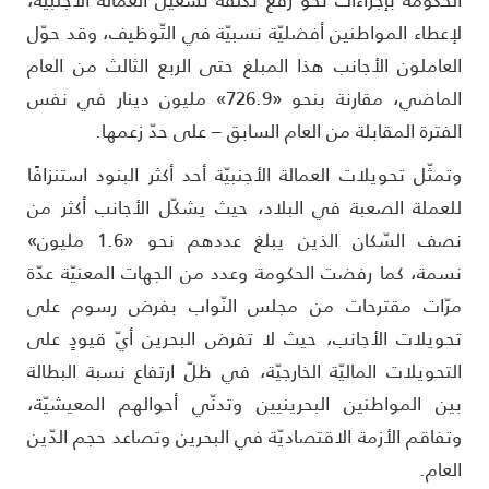
إعطاء المواطنين أفضليّة نسبيّة في التّوظيف، وقد حوّل
لعاملون الأجانب هذا المبلغ حتى الربع الثالث من العام
الماضي، مقارنة بنحو «726.9» مليون دينار في نفس
لفترة المقابلة من العام السابق – على حدّ زعمها.
تمثّل تحويلات العمالة الأجنبيّة أحد أكثر البنود استنزافًا
لعملة الصعبة في البلاد، حيث يشكّل الأجانب أكثر من
نصف السّكان الذين يبلغ عددهم نحو «1.6 مليون»
سمة، كما رفضت الحكومة وعدد من الجهات المعنيّة عدّة
رّات مقترحات من مجلس النّواب بفرض رسوم على
حويلات الأجانب، حيث لا تفرض البحرين أيّ قيودٍ على
لتحويلات الماليّة الخارجيّة، في ظلّ ارتفاع نسبة البطالة
ين المواطنين البحرينيين وتدنّي أحوالهم المعيشيّة،
تفاقم الأزمة الاقتصاديّة في البحرين وتصاعد حجم الدّين
لعام.