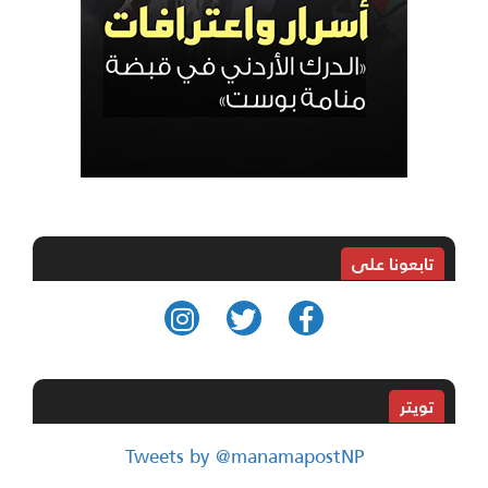
تابعونا على
تويتر
Tweets by @manamapostNP