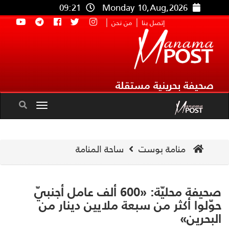
09:21
Monday 10,Aug,2026
|
|
إتصل بنا
من نحن
صحيفة بحرينية مستقلة
Toggle
navigation
منامة بوست
ساحة المنامة
صحيفة محليّة: «600 ألف عامل أجنبيّ
ّلوا أكثر من سبعة ملايين دينار من
بحرين»