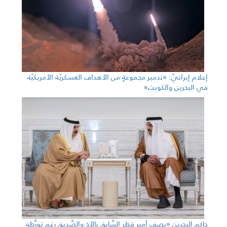
إعلام إيرانيّ: «تدمير مجموعةٍ من الأهداف العسكريّة الأمريكيّة
في البحرين والكويت»
حاكم البحرين «يصف أمير قطر السَّابق بالأخ والصَّديق رغم تورُّطهِ