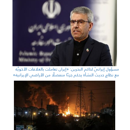
مسؤول إيرانيّ لحاكم البحرين: «إيران تعاملت بالعلاقات الأخويَّة
مع نظامٍ حديث النشأة يحكم جزءًا منفصلًا من الأراضي الإيرانية»