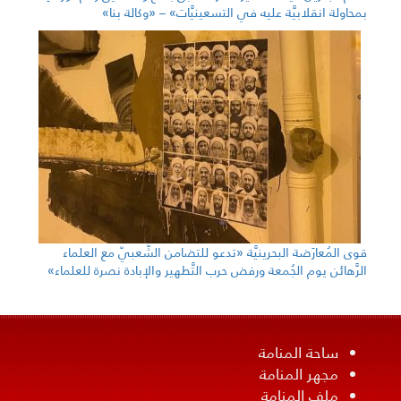
بمحاولة انقلابيَّة عليه في التسعينيَّات» – «وكالة بنا»
قوى المُعارَضة البحرينيَّة «تدعو للتضامن الشّعبيّ مع العلماء
الرَّهائن يوم الجُمعة ورفض حرب التَّطهير والإبادة نصرة للعلماء»
ساحة المنامة
مجهر المنامة
ملف المنامة