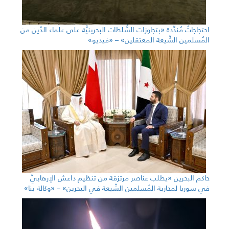
احتجاجاتٌ مُندِّدة «بتجاوزات السُّلطات البحرينيَّة على علماء الدّين من
المُسلمين الشّيعة المعتقلين» – «فيديو»
حاكم البحرين «يطلب عناصر مرتزقة من تنظيم داعش الإرهابيّ
في سوريا لمحاربة المُسلمين الشّيعة في البحرين» – «وكالة بنا»