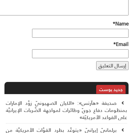
*
Na
*
Ema
جديد بوست
صحيفة «هآرتس»: «الكيان الصهيونيّ زوَّد الإمارات
نظومات دفاع جويّ وطائرات لمواجهة الضَّربات الإيرانيَّة
ى القواعد الأمريكيّة»
برلمانيّ إيرانيّ «يتوعَّد بطرد القوَّات الأمريكيَّة من