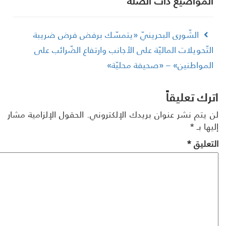
لمواضیع ذات الصلة
الشّورى البحرينيّ «يتمسّك برفض فرض ضريبة
لتّحويلات الماليّة على الأجانب وارتفاع الضّرائب على
لمواطنين» – «صحيفة محليّة»
رك تعليقاً
 يتم نشر عنوان بريدك الإلكتروني.
الحقول الإلزامية مشار
ها بـ
*
تعليق
*