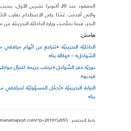
المفقود منذ 20 أكتوبر/ تشرين الأول
والتي أقدمت عَمْدًا على الاصطدام بقارب ال
البحر، فيما تملّصت وزارة الداخليّة البحرينيّة من 
هامش:
الداخليّة البحرينيّة «تتراجع عن اتّهام مرافقي
السّواحل» – «وكالة بنا»
دوريّة خفر السَّواحل «ترتكب جريمة اغتيال مواطن ب
فيديو»
النيابة البحرينيّة «تُحمّل المسؤوليّة لمرافقي
بنا»
رابط المختصر : manamapost.com/?p=2019152055