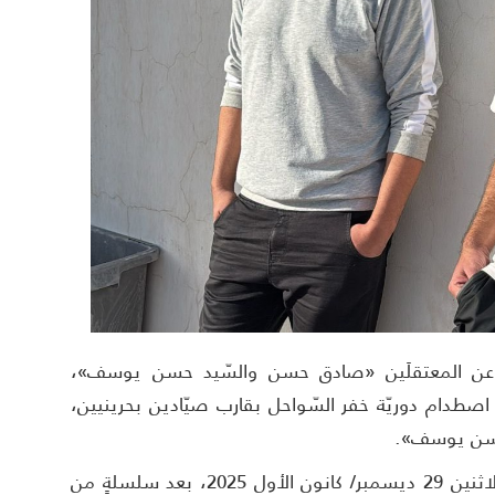
نيّة عن المعتقلَين «صادق حسن والسّيد حسن يوسف»،
صطدام دوريّة خفر السّواحل بقارب صيّادين بحرينيين،
 حسن يوسف».
وقالت مصادر أهليّة إنّ قرار الإفراج صدر يوم الاثنين 29 ديسمبر/ كانون الأول 2025، بعد سلسلةٍ من