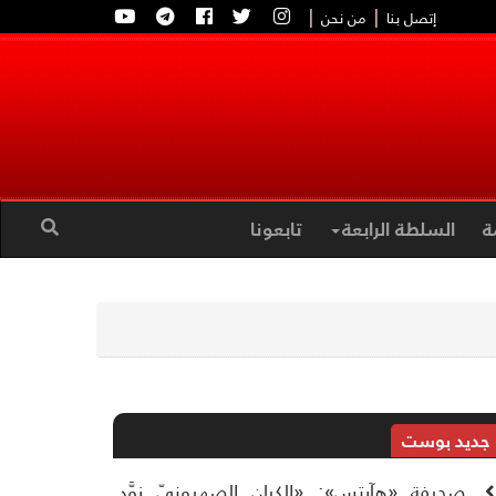
|
|
إتصل بنا
من نحن
ة
السلطة الرابعة
تابعونا
جديد بوست
صحيفة «هآرتس»: «الكيان الصهيونيّ زوَّد