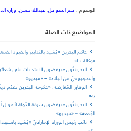
الوسوم :
خفر السواحل
,
عبدالله حسن
,
وزارة الد
المواضیع ذات الصلة
حاكم البحرين «يُشيد بالتدابير والقيود الق
«وكالة بنا»
البحرينيُّون «يرفضون الاعتداءات على شعائر 
والصهيونيّ من البلاد» – «فيديو»
الوفاق المُعارِضَة: «حكومة البحرين تُقدّم دينً
به»
البحرينيُّون «يرفضون سرقة الدَّولة لأموال
الجُمعة» – «فيديو»
نائب رئيس الوزراء الإماراتيّ «يُشيد باستهد
بنا»