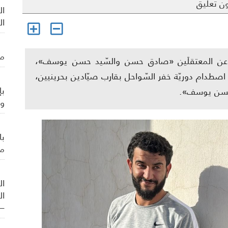
ن تعليق
ال
ال
من
نيّة عن المعتقلَين «صادق حسن والسّيد حسن يوسف»،
صطدام دوريّة خفر السّواحل بقارب صيّادين بحرينيين،
بإ
ه حسن يوسف».
وي
با
من
ال
ال
– 