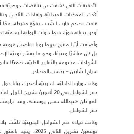
التّحقيقات التي كشفت عن تناقضات جوهريّة في الر
أكّدت المعطيات الميدانيّة وإفادات النّاجين و
قامت بصدم قارب الشّباب بقوّةٍ مفرطة، ممّا أ
أودى بحياته فورًا، فيما حاولت الرواية الرسميّة 
وأضافت أنّ المفرَج عنهما رَوَيَا تفاصيل مروعة ح
بل كان مباشرًا وعنيفًا، وهو ما يفسّر نوعيّة ال
الشّهادات مدعومة بالتّقارير الطبيّة، ضغطًا قانوني
سراح الشّابين – بحسب المصادر.
وكانت وزارة الداخليّة البحرينيّة أصدرت بيانًا حول
خفر السّواحل في 20 أكتوبر/ تشري
المواطن «عبدالله حسن يوسف»، وقد تراجعت عن ا
خفر السّواحل.
وكانت قيادة خفر السّواحل البحرينيّة تلقّت 
نوفمبر/ تشرين الثاني 