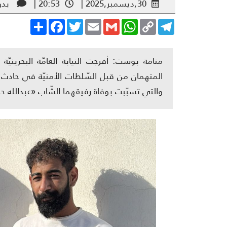
30,ديسمبر,2025 |
20:53 |
بدو
Share
Facebook
Twitter
Email
Gmail
WhatsApp
Copy
Telegram
Link
منامة بوست: أفرجت النيابة العامّة البحري
المتهمان من قبل السّلطات الأمنيّة في حادث ا
والتي تسبّبت بوفاة رفيقهما الشّاب «عبدالل