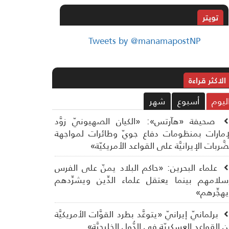
تويتر
Tweets by @manamapostNP
الاکثر قراءة
ليوم
أسبوع
شهر
صحيفة «هآرتس»: «الكيان الصهيونيّ زوَّد
إمارات بمنظومات دفاع جويّ وطائرات لمواجهة
ضَّربات الإيرانيَّة على القواعد الأمريكيّة»
علماء البحرين: «حاكم البلاد يمنّ على الفرس
سلامهم بينما يعتقل علماء الدِّين ويشرِّدهم
هجِّرهم»
برلمانيّ إيرانيّ «يتوعَّد بطرد القوَّات الأمريكيَّة
 القواعد العسكريّة في الدُّول الخليجيَّة»