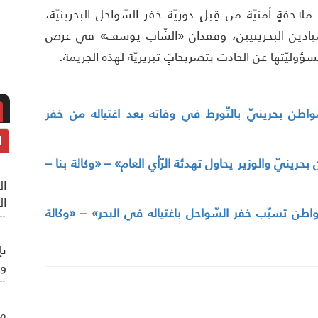
، بسبب ملاحقةٍ أمنيّة من قِبلِ دوريّة خفر السّواحل البحرينيّة،
صّيادين البحرينيين، وفقدان «الشّاب يوسف» في عرض
مسؤوليّتها عن الحادث بتصريحاتٍ تبريريّة لهذه الجريمة.
 مواطن بحرينيّ بالتّورط في وفاته بعد اغتياله من خفر
ا
حرينيّ والوزير يحاول تهدئة الرّأي العام» – «وكالة بنا –
ال
ال
 مواطن تسبّب خفر السّواحل باغتياله في البحر» – «وكالة
بإ
وي
من