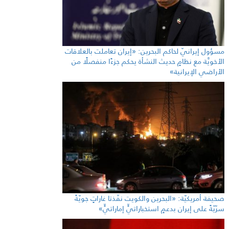
مسؤول إيرانيّ لحاكم البحرين: «إيران تعاملت بالعلاقات
الأخويَّة مع نظامٍ حديث النشأة يحكم جزءًا منفصلًا من
الأراضي الإيرانية»
صحيفة أمريكيّة: «البحرين والكويت نفّذتا غاراتٍ جويّةً
سرّيّةً على إيران بدعمٍ استخباراتيٍّ إماراتيٍّ»