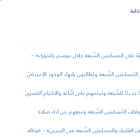
اخلية
معيّة على المسلمين الشّيعة خلال موسم عاشوراء» –
المُسلمين الشّيعة ويُطالبون بإنهاء الوجود الأمريكيّ
ا جديدًا للشّيعة وتُرغمهم على اتِّباعه والالتزام القسريّ
 أوقاف المُسلمين الشّيعة ومنعهم من أداء صلاة
اف العُلماء والمسلمين الشّيعة في البحرين» – «وكالة