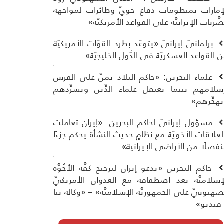
إمارات بمنظومات دفاع جويّ وطائرات لمواجهة
ضَّربات الإيرانيَّة على القواعد الأمريكيّة»
برلمانيّ إيرانيّ «يتوعَّد بطرد القوَّات الأمريكيَّة
 القواعد العسكريّة في الدُّول الخليجيَّة»
علماء البحرين: «حاكم البلاد يمنّ على الفرس
سلامهم بينما يعتقل علماء الدِّين ويشرِّدهم
هجِّرهم»
مسؤول إيرانيّ لحاكم البحرين: «إيران تعاملت
لعلاقات الأخويَّة مع نظامٍ حديث النشأة يحكم جزءًا
فصلًا من الأراضي الإيرانية»
حاكم البحرين «يدعو إيران لترجيح كفَّة الأخُوَّة
إسلاميَّة بعد اصطفافه مع العدوان الأمريكيّ
صهيونيّ على الجمهوريَّة الإسلاميَّة» – «وكالة بنا
فيديو»