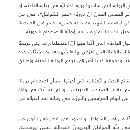
واية التي ساقتها وزارة الداخليّة في بداية الحادثة، إذ
نتائج الفحص الفنيّ أنّ دوريّة «خفر السّواحل»، هي من
دّى لإصابة الشّهيد «عبدالله حسن» بكسرٍ في الجمجمة
تحميل الضحايا المتهمين مسؤوليّة الاصطدام بالدوريّة.
ول الحادثة، التي أكّدا فيها أنّ الاصطدام لم يكن عرضيًا
إصابات القاتلة التي تعرّض لها «الشّهيد»، وقد شكّلت هذه
ًا وحقوقيًا كبيرًا أدّى إلى تراجع الرواية الأمنيّة وإطلاق
 نتائج البحث والتّحرّيات التي أجرتها، بشأن اصطدام دوريّة
ن الأول الماضي بقارب الصيّادين البحرينيين، والتي تسبّبت في وفاة
تّهام المرافقين بالتّورّط في وفاته بعد اغتياله من
بلاغًا من أمن السّواحل والحدود في قطر في الأول من
2025، يفيد بالعثور على جثّة المواطن البحرينيّ «عبدالله حسن يوسف»،