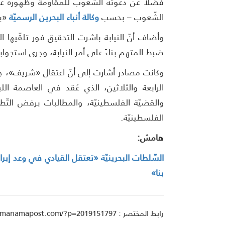
فضلًا عن دعوته الشّعوب للمقاومة وظهوره على ا
الشّعوب – بحسب
وكالة أنباء البحرين الرسميّة
«بن
وأضاف أنّ النيابة باشرت التحقيق فور تلقّيها ا
ضبط المتهم بناءً على أمر النيابة، وجرى استجو
وكانت مصادر أشارت إلى أنّ اعتقال «شريف»، جا
الرابعة والثلاثين، الذي عُقد في العاصمة اللب
والقضيّة الفلسطينيّة، والمطالبات برفض التّط
الفلسطينيّة.
هامش:
السّلطات البحرينيّة «تعتقل القيادي في وعد إبر
بنا»
رابط المختصر : manamapost.com/?p=2019151797