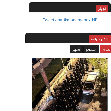
تويتر
Tweets by @manamapostNP
الاکثر قراءة
ليوم
أسبوع
شهر