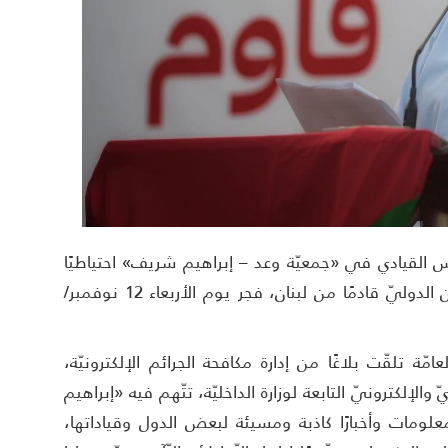
حبس القيادي في «جمعيّة وعد – إبراهيم شريف» احتياطيًا
على ذمّة التّحقيق، بعد اعتقاله من مطار البحرين الدوليّ قادمًا من لبنان، فجر يوم الأربعاء 12 نوفمبر/
لعامّة تلقّت بلاغًا من إدارة مكافحة الجرائم الإلكترونيّة،
والإلكترونيّ التابعة لوزارة الداخليّة، تتّهم فيه «إبراهيم
لومات وأخبارًا كاذبة ومسيئة لبعض الدول وقياداتها،