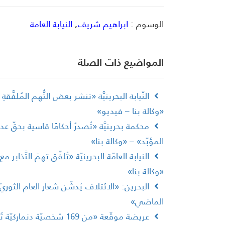
الوسوم :
ابراهيم شريف
,
النيابة العامة
المواضیع ذات الصلة
النّيابة البحرينيَّة «تنشر بعض التُّهم المُلفَّ
«وكالة بنا – فيديو»
محكمة بحرينيَّة «تُصدرُ أحكامًا قاسية بحقّ 
المؤبّد» – «وكالة بنا»
النيابة العامّة البحرينيّة «تُلفِّق تهمَ التَّخا
«وكالة بنا»
البحرين: «الائتلاف يُدشّن شعار العام الثور
الماضي»
عريضة موقّعة «من 169 شخصيّ