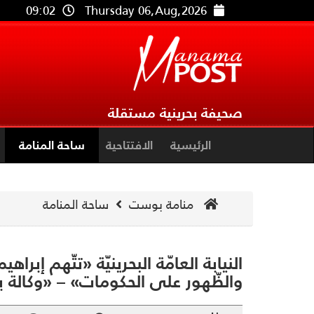
09:02
Thursday 06,Aug,2026
صحيفة بحرينية مستقلة
الرئيسية
الافتتاحية
ساحة المنامة
منامة بوست
ساحة المنامة
النيابة العامّة البحرينيّة «تتّهم إب
والظّهور على الحكومات» – «وكالة بن