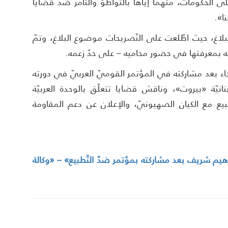
لحكومات، متّهمًا إياها بالتّواطؤ والتّآمر ضدّ قضايا
ا».
لبلاغ، حيث اطّلعت على التّصريحات موضوع البلاغ، وتمّ
ابه بمعرفتها في حضور محاميه – على حدّ زعمه.
ء بعد مشاركته في المؤتمر القوميّ العربيّ في دورته
نانيّة «بيروت»، وناقش قضايا تتعلّق بالوحدة العربيّة
بيع مع الكيان الصهيونيّ، والإعلان عن دعم المقاومة
اهيم شريف بعد مشاركته بمؤتمر ضدّ التّطبيع» – «وكالة