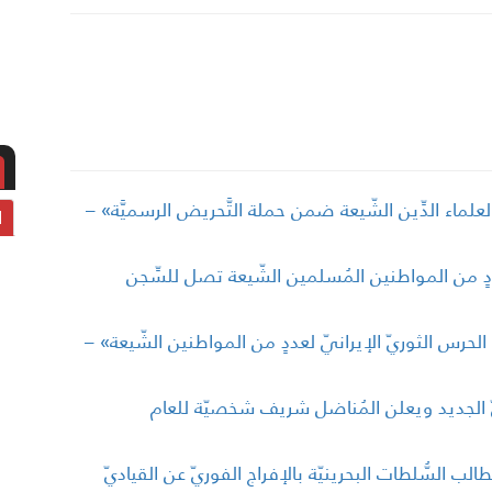
قةِ لعلماء الدِّين الشّيعة ضمن حملة التَّحريض الرسميَّة» –
ا
عددٍ من المواطنين المُسلمين الشّيعة تصل للسِّجن
بر مع الحرس الثوريّ الإيرانيّ لعددٍ من المواطنين الشّيعة» –
يّ الجديد ويعلن المُناضل شريف شخصيّة للعام
ة دنماركيّة تُطالب السُّلطات البحرينيّة بالإفراج الفوريّ عن القياديّ