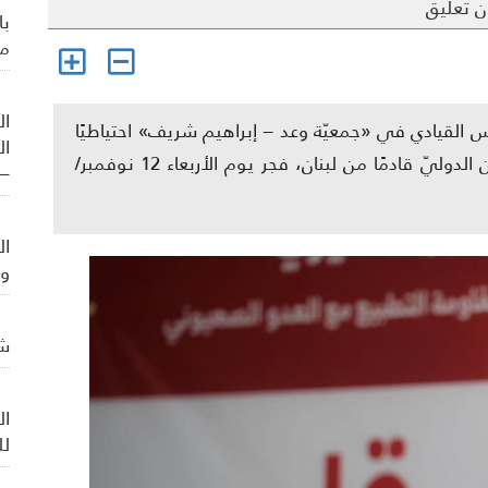
 تعليق
با
من
ال
حبس القيادي في «جمعيّة وعد – إبراهيم شريف» احتياطيًا
ال
على ذمّة التّحقيق، بعد اعتقاله من مطار البحرين الدوليّ قادمًا من لبنان، فجر يوم الأربعاء 12 نوفمبر/
– 
ال
وت
شي
ال
لل