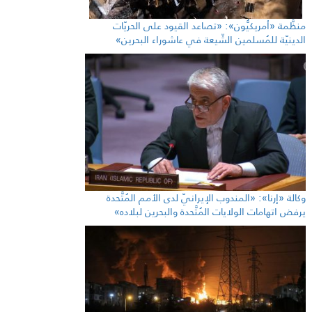
منظَّمة «أمريكيُّون»: «تصاعد القيود على الحريّات
الدينيّة للمُسلمين الشّيعة في عاشوراء البحرين»
وكالة «إرنا»: «المندوب الإيرانيّ لدى الأمم المُتَّحدة
يرفض اتهامات الولايات المُتَّحدة والبحرين لبلاده»