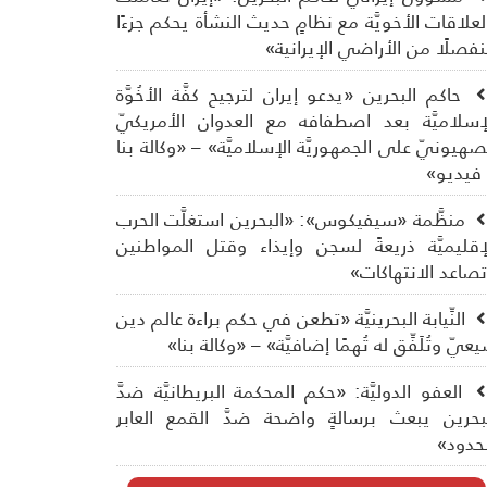
لعلاقات الأخويَّة مع نظامٍ حديث النشأة يحكم جزءًا
فصلًا من الأراضي الإيرانية»
حاكم البحرين «يدعو إيران لترجيح كفَّة الأخُوَّة
إسلاميَّة بعد اصطفافه مع العدوان الأمريكيّ
صهيونيّ على الجمهوريَّة الإسلاميَّة» – «وكالة بنا
فيديو»
منظَّمة «سيفيكوس»: «البحرين استغلَّت الحرب
إقليميَّة ذريعةً لسجن وإيذاء وقتل المواطنين
صاعد الانتهاكات»
النِّيابة البحرينيَّة «تطعن في حكم براءة عالم دين
عيّ وتُلَفِّق له تُهمًا إضافيَّة» – «وكالة بنا»
العفو الدوليَّة: «حكم المحكمة البريطانيَّة ضدَّ
بحرين يبعث برسالةٍ واضحة ضدَّ القمع العابر
حدود»