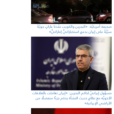
صحيفة أمريكيّة: «البحرين والكويت نفّذتا غاراتٍ جويّةً
سرّيّةً على إيران بدعمٍ استخباراتيٍّ إماراتيٍّ»
مسؤول إيرانيّ لحاكم البحرين: «إيران تعاملت بالعلاقات
الأخويَّة مع نظامٍ حديث النشأة يحكم جزءًا منفصلًا من
الأراضي الإيرانية»