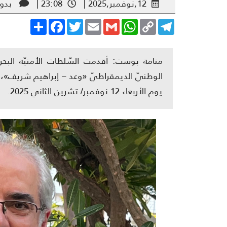
12,نوفمبر,2025 |
23:08 |
بدون
Share
Facebook
Twitter
Email
Gmail
WhatsApp
Copy
Telegram
Link
منامة بوست: أقدمت السّلطات الأمنيّة البحري
الوطنيّ الديمقراطيّ «وعد – إبراهيم شريف»، فو
يوم الأربعاء 12 نوفمبر/ تشرين الثاني 2025.