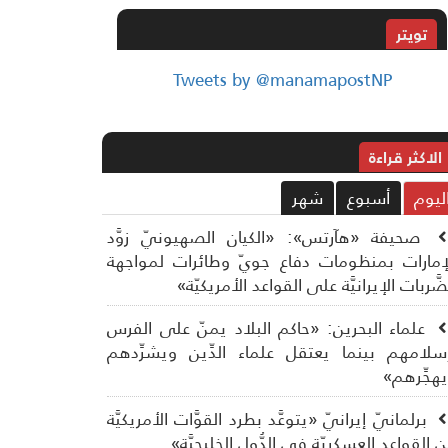
تويتر
Tweets by @manamapostNP
الاکثر قراءة
ليوم
أسبوع
شهر
صحيفة «هآرتس»: «الكيان الصهيونيّ زوَّد
إمارات بمنظومات دفاع جويّ وطائرات لمواجهة
ضَّربات الإيرانيَّة على القواعد الأمريكيّة»
علماء البحرين: «حاكم البلاد يمنّ على الفرس
سلامهم بينما يعتقل علماء الدِّين ويشرِّدهم
هجِّرهم»
برلمانيّ إيرانيّ «يتوعَّد بطرد القوَّات الأمريكيَّة
 القواعد العسكريّة في الدُّول الخليجيَّة»