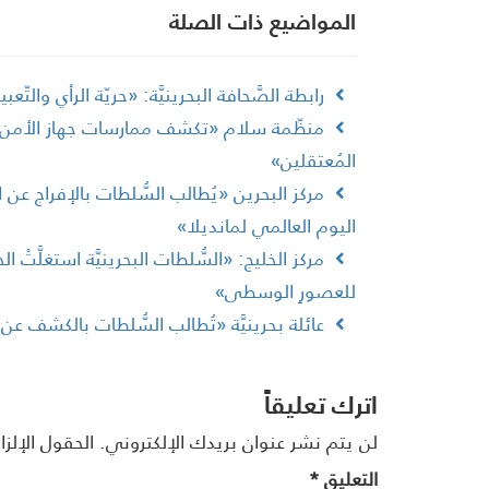
المواضیع ذات الصلة
رابطة الصَّحافة البحرينيَّة: «حريّة الرأي والت
منظّمة سلام «تكشف ممارسات جهاز الأمن الق
المُعتقلين»
مركز البحرين «يُطالب السُّلطات بالإفراج عن 
اليوم العالمي لمانديلا»
مركز الخليج: «السُّلطات البحرينيَّة استغلَّتْ ال
للعصورِ الوسطى»
عائلة بحرينيَّة «تُطالب السُّلطات بالكشف 
اترك تعليقاً
لن يتم نشر عنوان بريدك الإلكتروني.
الحقول الإلزا
التعليق
*