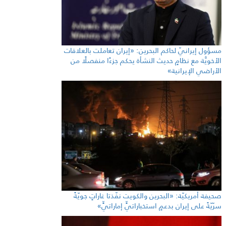
مسؤول إيرانيّ لحاكم البحرين: «إيران تعاملت بالعلاقات
الأخويَّة مع نظامٍ حديث النشأة يحكم جزءًا منفصلًا من
الأراضي الإيرانية»
صحيفة أمريكيّة: «البحرين والكويت نفّذتا غاراتٍ جويّةً
سرّيّةً على إيران بدعمٍ استخباراتيٍّ إماراتيٍّ»