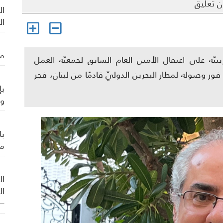
 تعليق
ال
ال
من
نيّة على اعتقال الأمين العام السابق لجمعيّة العمل
ر وصوله لمطار البحرين الدوليّ قادمًا من لبنان، فجر
بإ
وي
با
من
ال
ال
– 