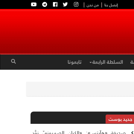
|
|
إتصل بنا
من نحن
ة
السلطة الرابعة
تابعونا
جديد بوست
صحيفة «هآرتس»: «الكيان الصهيونيّ زوَّد