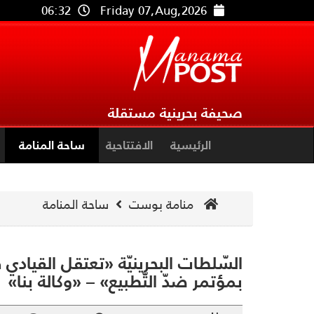
06:32
Friday 07,Aug,2026
صحيفة بحرينية مستقلة
الرئيسية
الافتتاحية
ساحة المنامة
منامة بوست
ساحة المنامة
السّلطات البحرينيّة «تعتقل القياد
بمؤتمر ضدّ التّطبيع» – «وكالة بنا»