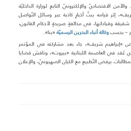
الأمن الاقتصاديّ والإلكترونيّ التابع لوزارة الداخليّة
يف»، إثر قيامه ببثّ أخبارٍ كاذبة عبر وسائل التّواصل
 شقيقة وقياداتها، في مخالفةٍ صريحةٍ لأحكام القانون،
ذكور – بحسب
وكالة أنباء البحرين الرسميّة
«بنا».
عارض «إبراهيم شريف»، جاء بعد مشاركته في المؤتمر
لذي عُقد في العاصمة اللبنانية «بيروت»، وناقش قضايا
والمطالبات برفض التّطبيع مع الكيان الصهيونيّ، والإعلان