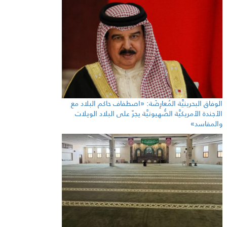
الوفاق البحرينيَّة المُعارِضَة: «اصطفاف حاكم البلاد مع
الأجندة الأمريكيَّة الصُّهيونيَّة يجرّ على البلاد الويلات
والمفاسد»