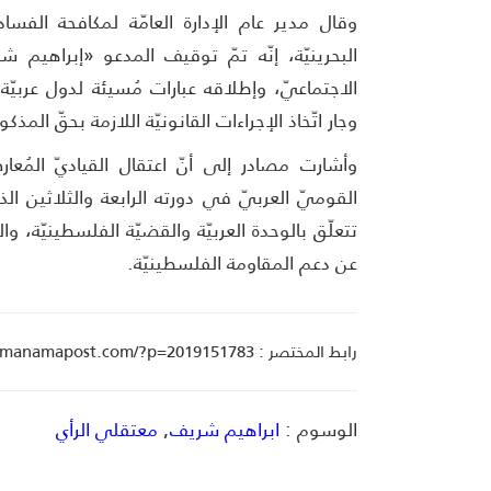
وقال مدير عام الإدارة العامّة لمكافحة الفساد و
البحرينيّة، إنّه تمّ توقيف المدعو «إبراهيم شر
الاجتماعيّ، وإطلاقه عبارات مُسيئة لدول عربيّة
وجار اتّخاذ الإجراءات القانونيّة اللازمة بحقّ الم
وأشارت مصادر إلى أنّ اعتقال القياديّ المُ
القوميّ العربيّ في دورته الرابعة والثلاثين ا
تتعلّق بالوحدة العربيّة والقضيّة الفلسطينيّة، 
عن دعم المقاومة الفلسطينيّة.
رابط المختصر : manamapost.com/?p=2019151783
الوسوم :
ابراهيم شريف
,
معتقلي الرأي