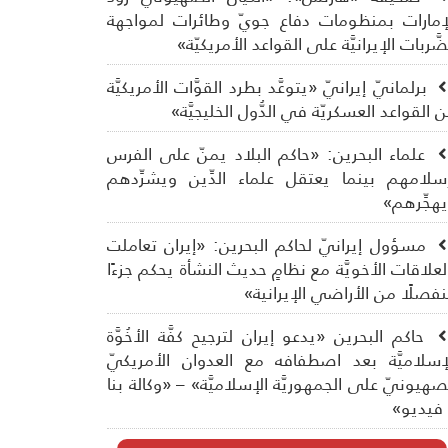
إمارات بمنظومات دفاع جويّ وطائرات لمواجهة
ضَّربات الإيرانيَّة على القواعد الأمريكيّة»
برلمانيّ إيرانيّ «يتوعَّد بطرد القوَّات الأمريكيَّة
 القواعد العسكريّة في الدُّول الخليجيَّة»
علماء البحرين: «حاكم البلاد يمنّ على الفرس
سلامهم بينما يعتقل علماء الدِّين ويشرِّدهم
هجِّرهم»
مسؤول إيرانيّ لحاكم البحرين: «إيران تعاملت
لعلاقات الأخويَّة مع نظامٍ حديث النشأة يحكم جزءًا
فصلًا من الأراضي الإيرانية»
حاكم البحرين «يدعو إيران لترجيح كفَّة الأخُوَّة
إسلاميَّة بعد اصطفافه مع العدوان الأمريكيّ
صهيونيّ على الجمهوريَّة الإسلاميَّة» – «وكالة بنا
فيديو»