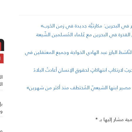
ّعبير في البحرين: مكارثيَّة جديدة في زمن الحَرب»
ذرة في البحرين مع عُلماء المُسلمين الشّيعة
النّاشط البارز عبد الهادي الخواجة وجميع المعتقلين في
ا
حربَ لارتكابِ انتهاكاتٍ لحقوقِ الإنسانِ أعادتْ البلادَ
ال
ال
عن مصير ابنها الشيعيّ المُختطف منذ أكثر من شهرين»
بإ
وي
مية مشار إليها بـ
*
من