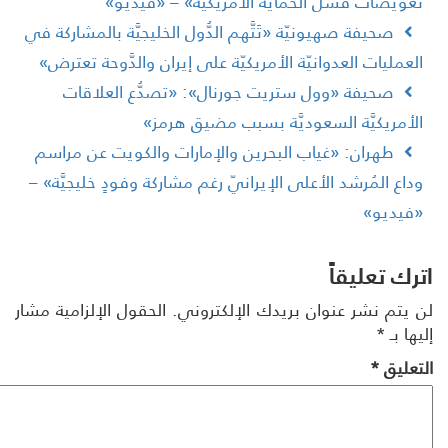
عويضات فشل الحماية الأمريكيَّة» – «فيديو»
صحيفة صهيونيّة «تَتَّهم الدُّول الخليجيَّة بالمشاركة في
لعمليات العدوانيّة الأمريكيّة على إيران والدَّوحة تعترض»
صحيفة «وول ستريت جورنال»: «تصدُّع العلاقات
لأمريكيَّة السعوديَّة بسبب مضيق هرمز»
طهران: «غياب البحرين والإمارات والكويت عن مراسم
داع المُرشد الأعلى الإيرانيّ رغم مشاركة وفودٍ خليجيَّة» –
فيديو»
رك تعليقاً
 يتم نشر عنوان بريدك الإلكتروني.
الحقول الإلزامية مشار
ها بـ
*
تعليق
*