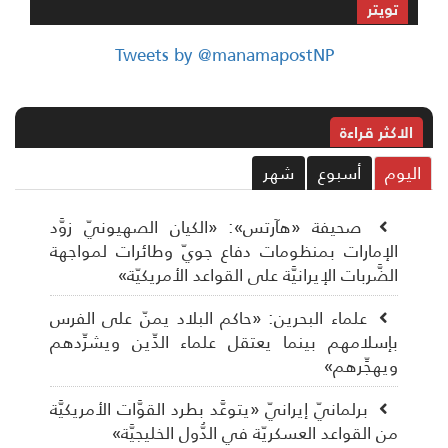
تويتر
Tweets by @manamapostNP
الاکثر قراءة
ليوم
أسبوع
شهر
صحيفة «هآرتس»: «الكيان الصهيونيّ زوَّد
الإمارات بمنظومات دفاع جويّ وطائرات لمواجهة
الضَّربات الإيرانيَّة على القواعد الأمريكيّة»
علماء البحرين: «حاكم البلاد يمنّ على الفرس
بإسلامهم بينما يعتقل علماء الدِّين ويشرِّدهم
ويهجِّرهم»
برلمانيّ إيرانيّ «يتوعَّد بطرد القوَّات الأمريكيَّة
من القواعد العسكريّة في الدُّول الخليجيَّة»