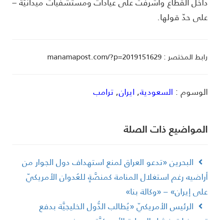
اخل القطاع وأشرفت على عيادات ومستشفيات ميدانيّة –
لى حدّ قولها.
ط المختصر : manamapost.com/?p=2019151629
لوسوم :
السعودية
,
ايران
,
ترامب
لمواضیع ذات الصلة
البحرين «تدعو العراق لمنع استهداف دول الجوار من
راضيه رغم استغلال المنامة كمنصَّةٍ للعُدوان الأمريكيّ
لى إيران» – «وكالة بنا»
الرئيس الأمريكيّ «يُطالب الدُّول الخليجيَّة بدفع