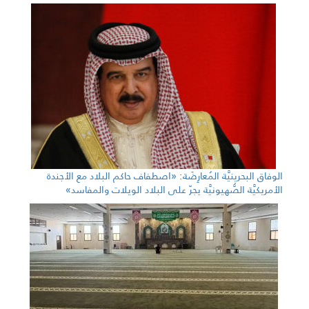
الوفاق البحرينيَّة المُعارِضَة: «اصطفاف حاكم البلاد مع الأجندة
الأمريكيَّة الصُّهيونيَّة يجرّ على البلاد الويلات والمفاسد»