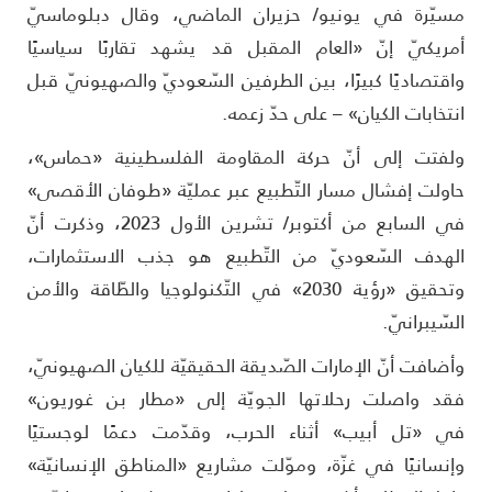
سيّرة في يونيو/ حزيران الماضي، وقال دبلوماسيّ
مريكيّ إنّ «العام المقبل قد يشهد تقاربًا سياسيًا
اقتصاديًا كبيرًا، بين الطرفين السّعوديّ والصهيونيّ قبل
نتخابات الكيان» – على حدّ زعمه.
لفتت إلى أنّ حركة المقاومة الفلسطينية «حماس»،
اولت إفشال مسار التّطبيع عبر عمليّة «طوفان الأقصى»
في السابع من أكتوبر/ تشرين الأول 2023، وذكرت أنّ
لهدف السّعوديّ من التّطبيع هو جذب الاستثمارات،
وتحقيق «رؤية 2030» في التّكنولوجيا والطّاقة والأمن
لسّيبرانيّ.
أضافت أنّ الإمارات الصّديقة الحقيقيّة للكيان الصهيونيّ،
قد واصلت رحلاتها الجويّة إلى «مطار بن غوريون»
ي «تل أبيب» أثناء الحرب، وقدّمت دعمًا لوجستيًا
إنسانيًا في غزّة، وموّلت مشاريع «المناطق الإنسانيّة»