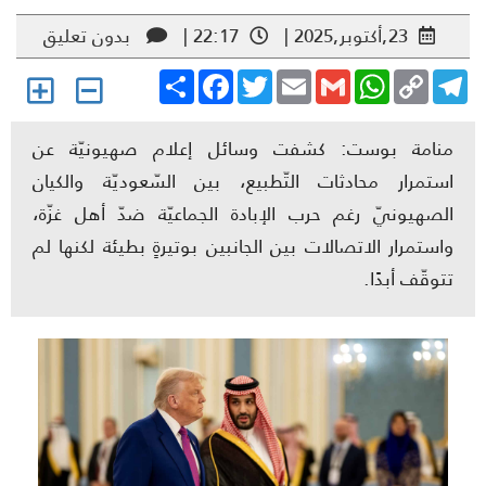
23,أكتوبر,2025 |
22:17 |
بدون تعليق
Share
Facebook
Twitter
Email
Gmail
WhatsApp
Copy
Telegr
Link
منامة بوست: كشفت وسائل إعلام صهيونيّة عن
استمرار محادثات التّطبيع، بين السّعوديّة والكيان
الصهيونيّ رغم حرب الإبادة الجماعيّة ضدّ أهل غزّة،
واستمرار الاتصالات بين الجانبين بوتيرةٍ بطيئة لكنها لم
تتوقّف أبدًا.