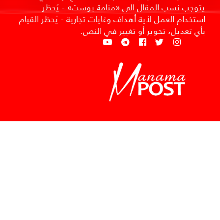
يتوجب نسب المقال الى «منامة بوست» - يُحظر
استخدام العمل لأية أهداف وغايات تجارية - يُحظر القيام
بأي تعديل، تحوير أو تغيير في النص.