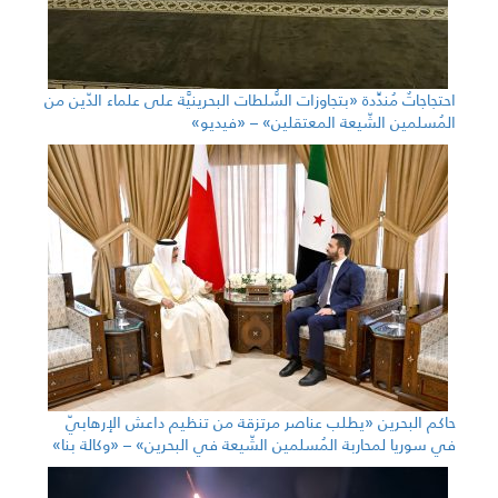
احتجاجاتٌ مُندِّدة «بتجاوزات السُّلطات البحرينيَّة على علماء الدّين من
المُسلمين الشّيعة المعتقلين» – «فيديو»
حاكم البحرين «يطلب عناصر مرتزقة من تنظيم داعش الإرهابيّ
في سوريا لمحاربة المُسلمين الشّيعة في البحرين» – «وكالة بنا»