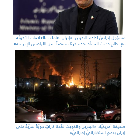
مسؤول إيرانيّ لحاكم البحرين: «إيران تعاملت بالعلاقات الأخويَّة
مع نظامٍ حديث النشأة يحكم جزءًا منفصلًا من الأراضي الإيرانية»
صحيفة أمريكيّة: «البحرين والكويت نفّذتا غاراتٍ جويّةً سرّيّةً على
إيران بدعمٍ استخباراتيٍّ إماراتيٍّ»