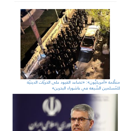
منظَّمة «أمريكيُّون»: «تصاعد القيود على الحريّات الدينيّة
للمُسلمين الشّيعة في عاشوراء البحرين»