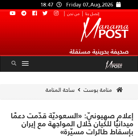
18:47
Friday 07,Aug,2026
|
|
إتصل بنا
من نحن
صحيفة بحرينية مستقلة
Toggle
navigation
منامة بوست
ساحة المنامة
لام صهيونيّ: «السعوديّة قدّمت دعمًا
دانيًا للكيان خلال المواجهة مع إيران
سقاط طائرات مسيّرة»