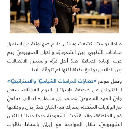
نامة بوست: كشفت وسائل إعلام صهيونيّة عن استمرار
حادثات التّطبيع، بين السّعوديّة والكيان الصهيونيّ رغم
رب الإبادة الجماعيّة ضدّ أهل غزّة، واستمرار الاتصالات
ين الجانبين بوتيرةٍ بطيئة لكنها لم تتوقّف أبدًا.
نقل موقع
«حضارات للدراسات السّياسيّة والاستراتيجيّة»
لإلكترونيّ عن صحيفة «إسرائيل اليوم العبريّة»، سعي
ليّ العهد السعوديّ «محمد بن سلمان» لتحالفٍ دفاعيّ
ع الولايات المتّحدة، يشارك فيه الكيان ضدّ إيران ووكلائها
ي المنطقة، وقد قدّمت السّعوديّة دعمًا ميدانيًا للكيان
لصّهيونيّ، خلال المواجهة مع إيران بإسقاط طائرات