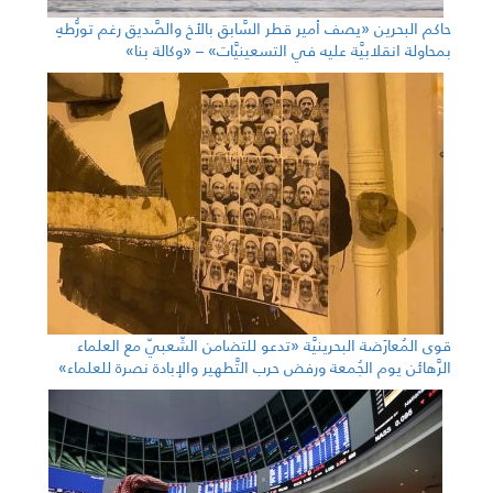
حاكم البحرين «يصف أمير قطر السَّابق بالأخ والصَّديق رغم تورُّطهِ
بمحاولة انقلابيَّة عليه في التسعينيَّات» – «وكالة بنا»
قوى المُعارَضة البحرينيَّة «تدعو للتضامن الشّعبيّ مع العلماء
الرَّهائن يوم الجُمعة ورفض حرب التَّطهير والإبادة نصرة للعلماء»