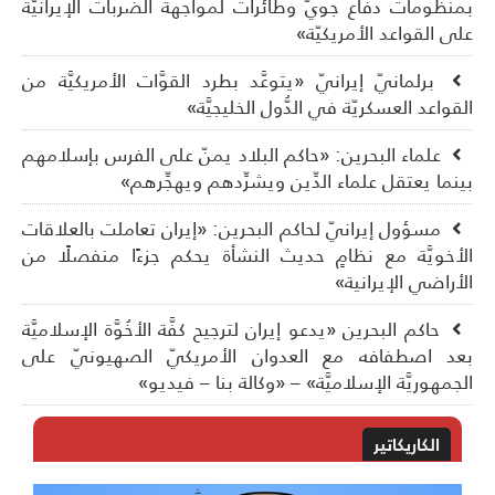
نظومات دفاع جويّ وطائرات لمواجهة الضَّربات الإيرانيَّة
ى القواعد الأمريكيّة»
برلمانيّ إيرانيّ «يتوعَّد بطرد القوَّات الأمريكيَّة من
قواعد العسكريّة في الدُّول الخليجيَّة»
علماء البحرين: «حاكم البلاد يمنّ على الفرس بإسلامهم
نما يعتقل علماء الدِّين ويشرِّدهم ويهجِّرهم»
مسؤول إيرانيّ لحاكم البحرين: «إيران تعاملت بالعلاقات
أخويَّة مع نظامٍ حديث النشأة يحكم جزءًا منفصلًا من
أراضي الإيرانية»
حاكم البحرين «يدعو إيران لترجيح كفَّة الأخُوَّة الإسلاميَّة
د اصطفافه مع العدوان الأمريكيّ الصهيونيّ على
جمهوريَّة الإسلاميَّة» – «وكالة بنا – فيديو»
الكاريكاتير