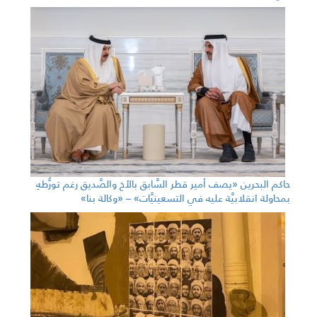
حاكم البحرين «يصف أمير قطر السَّابق بالأخ والصَّديق رغم تورُّطهِ
بمحاولة انقلابيَّة عليه في التسعينيَّات» – «وكالة بنا»