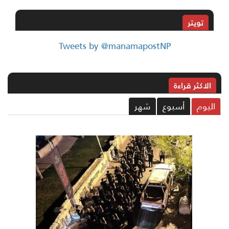
تويتر
Tweets by @manamapostNP
الاکثر قراءة
ليوم
أسبوع
شهر