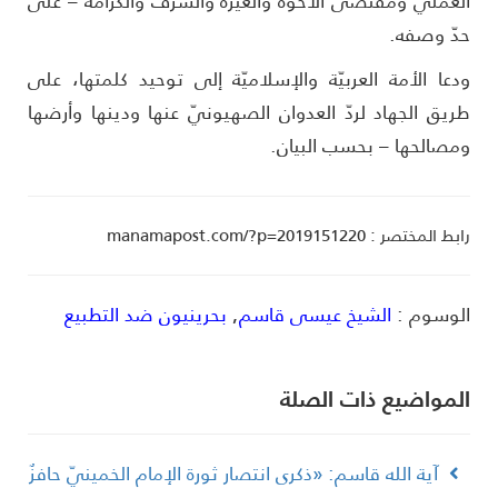
لعمليّ ومقتضى الأخوّة والغيرة والشرف والكرامة – على
دّ وصفه.
دعا الأمة العربيّة والإسلاميّة إلى توحيد كلمتها، على
ريق الجهاد لردّ العدوان الصهيونيّ عنها ودينها وأرضها
مصالحها – بحسب البيان.
ط المختصر : manamapost.com/?p=2019151220
لوسوم :
الشيخ عيسى قاسم
,
بحرينيون ضد التطبيع
لمواضیع ذات الصلة
آية الله قاسم: «ذكرى انتصار ثورة الإمام الخمينيّ حافزٌ