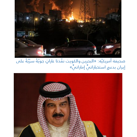
صحيفة أمريكيّة: «البحرين والكويت نفّذتا غاراتٍ جويّةً سرّيّةً على
إيران بدعمٍ استخباراتيٍّ إماراتيٍّ»