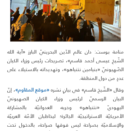
نامة بوست: دان عالم الدّين البحرينيّ البارز «آية الله
لشّيخ عيسى أحمد قاسم»، تصريحات رئيس وزراء الكيان
لصّهيونيّ «بنيامين نتنياهو»، وتهديداته بالاستيلاء على
ددٍ من دول المنطقة.
قال «الشّيخ قاسم» في بيانٍ نشره
«موقع المقاوم»
، إنّ
لبيان الرسميّ لرئيس وزراء الكيان الصهيونيّ
ليهوديّ «نتنياهو» وحربه العدوانيّة بالمشاركة
لأمريكيّة الاستراتيجيّة الجائرة؛ ليخاطبان الأمّة العربيّة
الإسلاميّة بصراحة ليس فوقها صراحة، بالدخول تحت