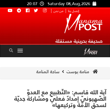
20:07
Saturday 08,Aug,2026
|
|
إتصل بنا
من نحن
صحيفة بحرينية مستقلة
Toggle
navigation
منامة بوست
ساحة المنامة
ة الله قاسم: «التّطبيع مع العدوّ
صّهيونيّ إمدادٌ فعليّ ومشاركة جديّة
حق الأمّة وتركيعها»