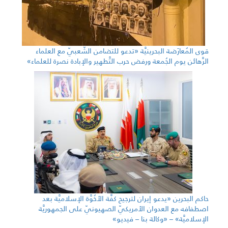
قوى المُعارَضة البحرينيَّة «تدعو للتضامن الشّعبيّ مع العلماء
الرَّهائن يوم الجُمعة ورفض حرب التَّطهير والإبادة نصرة للعلماء»
حاكم البحرين «يدعو إيران لترجيح كفَّة الأخُوَّة الإسلاميَّة بعد
اصطفافه مع العدوان الأمريكيّ الصهيونيّ على الجمهوريَّة
الإسلاميَّة» – «وكالة بنا – فيديو»