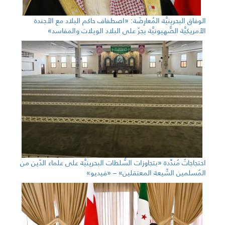
الوفاق البحرينيَّة المُعارِضَة: «اصطفاف حاكم البلاد مع الأجندة
الأمريكيَّة الصُّهيونيَّة يجرّ على البلاد الويلات والمفاسد»
احتجاجاتٌ مُندِّدة «بتجاوزات السُّلطات البحرينيَّة على علماء الدّين من
المُسلمين الشّيعة المعتقلين» – «فيديو»