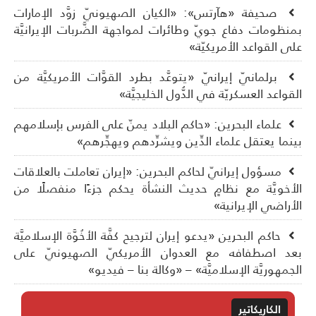
صحيفة «هآرتس»: «الكيان الصهيونيّ زوَّد الإمارات
نظومات دفاع جويّ وطائرات لمواجهة الضَّربات الإيرانيَّة
ى القواعد الأمريكيّة»
برلمانيّ إيرانيّ «يتوعَّد بطرد القوَّات الأمريكيَّة من
قواعد العسكريّة في الدُّول الخليجيَّة»
علماء البحرين: «حاكم البلاد يمنّ على الفرس بإسلامهم
نما يعتقل علماء الدِّين ويشرِّدهم ويهجِّرهم»
مسؤول إيرانيّ لحاكم البحرين: «إيران تعاملت بالعلاقات
أخويَّة مع نظامٍ حديث النشأة يحكم جزءًا منفصلًا من
أراضي الإيرانية»
حاكم البحرين «يدعو إيران لترجيح كفَّة الأخُوَّة الإسلاميَّة
د اصطفافه مع العدوان الأمريكيّ الصهيونيّ على
جمهوريَّة الإسلاميَّة» – «وكالة بنا – فيديو»
الكاريكاتير