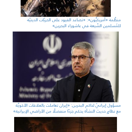
منظَّمة «أمريكيُّون»: «تصاعد القيود على الحريّات الدينيّة
للمُسلمين الشّيعة في عاشوراء البحرين»
مسؤول إيرانيّ لحاكم البحرين: «إيران تعاملت بالعلاقات الأخويَّة
مع نظامٍ حديث النشأة يحكم جزءًا منفصلًا من الأراضي الإيرانية»