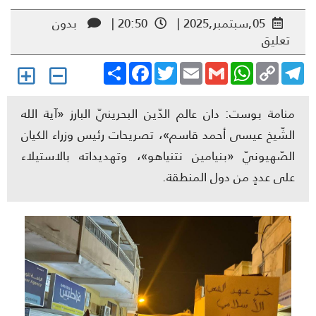
05,سبتمبر,2025 |
20:50 |
بدون
تعليق
Share
Facebook
Twitter
Email
Gmail
WhatsApp
Copy
Telegr
Link
منامة بوست: دان عالم الدّين البحرينيّ البارز «آية الله
الشّيخ عيسى أحمد قاسم»، تصريحات رئيس وزراء الكيان
الصّهيونيّ «بنيامين نتنياهو»، وتهديداته بالاستيلاء
على عددٍ من دول المنطقة.