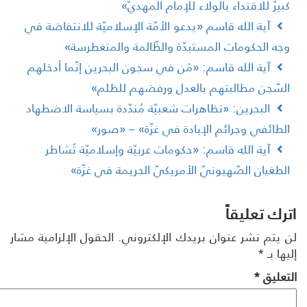
بيرٌ للاقتداء بالولاء للإمام المهديّ»
آية الله قاسم «يدعو الأمّة الإسلاميّة للانتفاضة في
جه الحكومات المستبدّة والظّالمة والمتغطرسة»
آية الله قاسم: «مَن في سجون البحرين إنّما أدخلهم
لسّجن مطالبتهم بالعدل ورفضهم للظلم»
البحرين: «تظاهرات شعبيّة مُندّدة بسياسة الاضطهاد
لطائفي وجرائم الإبادة في غزّة» – «صور»
آية الله قاسم: «حكومات عربيّة وإسلاميّة تُشاطر
لطغيان الصّهيونيّ الأمريكيّ الجريمة في غزّة»
رك تعليقاً
 يتم نشر عنوان بريدك الإلكتروني.
الحقول الإلزامية مشار
ها بـ
*
تعليق
*