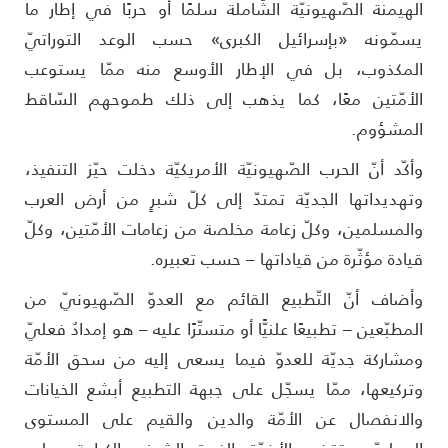
لهيمنة الصّهيونيّة الشّاملة سلمًا أو حربًا في إطار ما
سمّونه «بإسرائيل الكبرى» حسب الوعد التوراتيّ
لمكذوب، بل في الإطار الأوسع منه ممّا يستوعب
لأمّتين معًا، كما يذهب إلى ذلك طموحهم السّاقط
لمشؤوم.
أكّد أنّ الحرب الصّهيونيّة الأمريكيّة دخلت حيّز التنفيذ،
تهديداتها الجديّة تمتدّ إلى كلّ شبرٍ من أرض العرب
المسلمين، وكلّ زعامة مخلصة من زعامات الأمّتين، وكلّ
يادة مؤثّرة من قياداتها – حسب تعبيره.
أضاف أنّ التّطبيع القائم مع العدوّ الصّهيونيّ من
لمطبّعين – تطبيعًا علنيًّا أو متستّرًا عليه – هو إمدادٌ فعليّ
مشاركة جديّة للعدوّ فيما يسعى إليه من سحق الأمّة
تركيعها، ممّا يسجّل على جبهة التطبيع أبشع الخيانات
الانفصال عن الأمّة والدين والقيم على المستوى