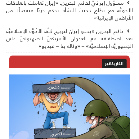
مسؤول إيرانيّ لحاكم البحرين: «إيران تعاملت بالعلاقات
أخويَّة مع نظامٍ حديث النشأة يحكم جزءًا منفصلًا من
أراضي الإيرانية»
حاكم البحرين «يدعو إيران لترجيح كفَّة الأخُوَّة الإسلاميَّة
د اصطفافه مع العدوان الأمريكيّ الصهيونيّ على
جمهوريَّة الإسلاميَّة» – «وكالة بنا – فيديو»
الكاريكاتير