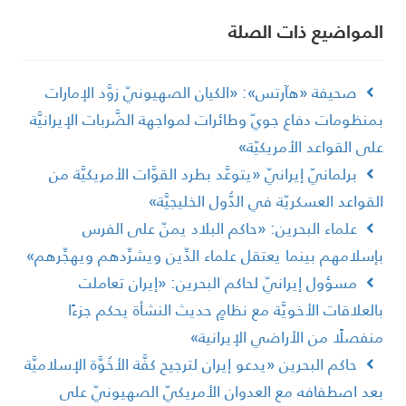
لمواضیع ذات الصلة
صحيفة «هآرتس»: «الكيان الصهيونيّ زوَّد الإمارات
منظومات دفاع جويّ وطائرات لمواجهة الضَّربات الإيرانيَّة
لى القواعد الأمريكيّة»
برلمانيّ إيرانيّ «يتوعَّد بطرد القوَّات الأمريكيَّة من
لقواعد العسكريّة في الدُّول الخليجيَّة»
علماء البحرين: «حاكم البلاد يمنّ على الفرس
إسلامهم بينما يعتقل علماء الدِّين ويشرِّدهم ويهجِّرهم»
مسؤول إيرانيّ لحاكم البحرين: «إيران تعاملت
العلاقات الأخويَّة مع نظامٍ حديث النشأة يحكم جزءًا
نفصلًا من الأراضي الإيرانية»
حاكم البحرين «يدعو إيران لترجيح كفَّة الأخُوَّة الإسلاميَّة
عد اصطفافه مع العدوان الأمريكيّ الصهيونيّ على