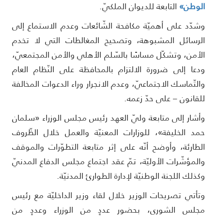
لوطن»
التابعة للديوان الملكيّ.
شدّد على أهميّة مكافحة الشّائعات وعدم الاستماع إلى
لرسائل المشبوهة، وتصحيح المغالطات التي لا تخدم
لأمن، وتشكّل مساسًا بالسّلم الأهلي والأمن المجتمعيّ،
دعا إلى ضرورة الالتزام بالمحافظة على النّظام العام
التّماسك الاجتماعيّ، وعدم الانجرار وراء الدعوات المخالفة
لقانون – على حدّ زعمه.
أشار إلى متابعة وليّ العهد رئيس مجلس الوزراء «سلمان
مد الخليفة»، للوزارات المعنيّة والعمل خلال الظّروف
لطارئة، وأوضح أنّه على إثر متابعة التطوّرات والموقف
المؤشّرات الأوليّة، تمّ عقد اجتماع مجلس الدفاع المدنيّ
كذلك اللجنة الوطنيّة لإدارة الطوارئ المدنيّة.
تأتي تصريحات الوزير خلال لقاء وزير الداخليّة مع رئيس
جلس الشورى، بحضور عددٍ من الوزراء وعددٍ من