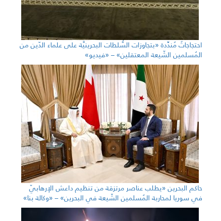
احتجاجاتٌ مُندِّدة «بتجاوزات السُّلطات البحرينيَّة على علماء الدّين من
المُسلمين الشّيعة المعتقلين» – «فيديو»
حاكم البحرين «يطلب عناصر مرتزقة من تنظيم داعش الإرهابيّ
في سوريا لمحاربة المُسلمين الشّيعة في البحرين» – «وكالة بنا»