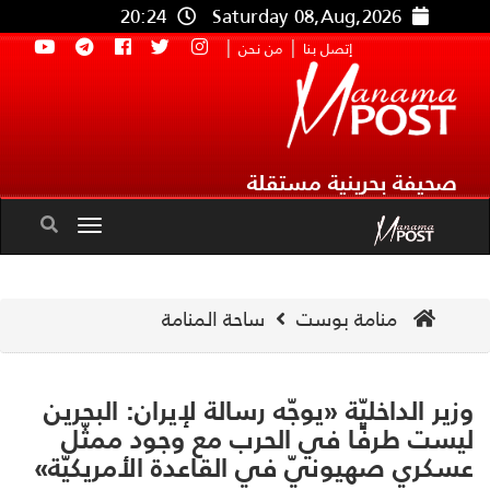
20:24
Saturday 08,Aug,2026
|
|
إتصل بنا
من نحن
صحيفة بحرينية مستقلة
Toggle
navigation
منامة بوست
ساحة المنامة
ير الداخليّة «يوجّه رسالة لإيران: البحرين
ست طرفًا في الحرب مع وجود ممثّل
كري صهيونيّ في القاعدة الأمريكيّة»