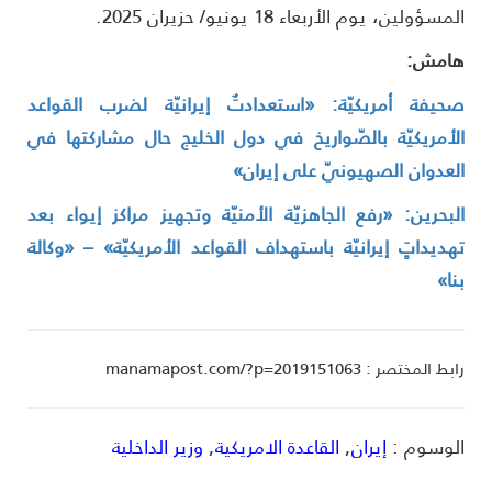
مسؤولين، يوم الأربعاء 18 يونيو/ حزيران 2025.
امش:
حيفة أمريكيّة: «استعدادتٌ إيرانيّة لضرب القواعد
لأمريكيّة بالصّواريخ في دول الخليج حال مشاركتها في
لعدوان الصهيونيّ على إيران»
لبحرين: «رفع الجاهزيّة الأمنيّة وتجهيز مراكز إيواء بعد
هديداتٍ إيرانيّة باستهداف القواعد الأمريكيّة» – «وكالة
نا»
ط المختصر : manamapost.com/?p=2019151063
لوسوم :
إيران
,
القاعدة الامريكية
,
وزير الداخلية