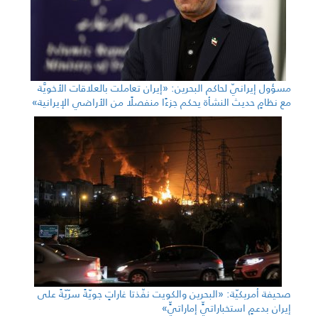
مسؤول إيرانيّ لحاكم البحرين: «إيران تعاملت بالعلاقات الأخويَّة
مع نظامٍ حديث النشأة يحكم جزءًا منفصلًا من الأراضي الإيرانية»
صحيفة أمريكيّة: «البحرين والكويت نفّذتا غاراتٍ جويّةً سرّيّةً على
إيران بدعمٍ استخباراتيٍّ إماراتيٍّ»