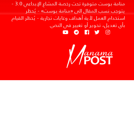
منامة بوست متوفرة تحت رخصة المشاع الإبداعي 3.0 -
يتوجب نسب المقال الى «منامة بوست» - يُحظر
استخدام العمل لأية أهداف وغايات تجارية - يُحظر القيام
بأي تعديل، تحوير أو تغيير في النص.