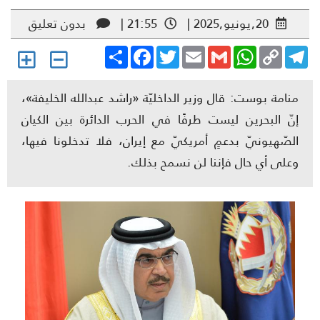
20,يونيو,2025 |
21:55 |
بدون تعليق
Share
Facebook
Twitter
Email
Gmail
WhatsApp
Copy
Telegr
Link
منامة بوست: قال وزير الداخليّة «راشد عبدالله الخليفة»،
إنّ البحرين ليست طرفًا في الحرب الدائرة بين الكيان
الصّهيونيّ بدعمٍ أمريكيّ مع إيران، فلا تدخلونا فيها،
وعلى أي حال فإننا لن نسمح بذلك.