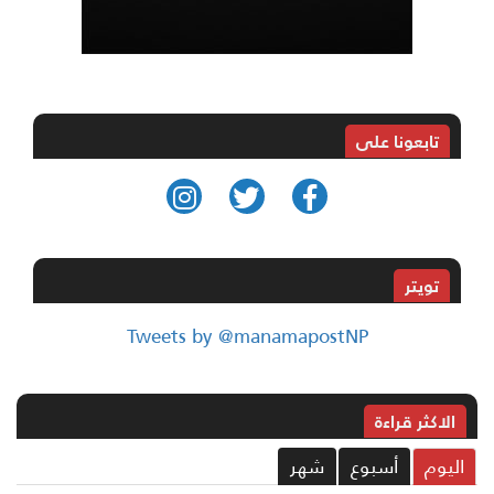
تابعونا على
تويتر
Tweets by @manamapostNP
الاکثر قراءة
ليوم
أسبوع
شهر