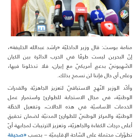
نامة بوست: قال وزير الداخليّة «راشد عبدالله الخليفة»،
نّ البحرين ليست طرفًا في الحرب الدائرة بين الكيان
لصّهيونيّ بدعمٍ أمريكيّ مع إيران، فلا تدخلونا فيها،
على أي حال فإننا لن نسمح بذلك.
أكّد الوزير النّهج الاستباقيّ لتعزيز الجاهزيّة والقدرات
لوطنيّة، في مجال الاستجابة للطوارئ واستمرار عمل
لخدمات الأساسيّة في هذه الحالات، وتفعيل الخطّة
لوطنيّة والمركز الوطنيّ للطوارئ المدنيّة لضمان تحقيق
على درجات الكفاءة والجاهزيّة، وتعزيز الترتيبات لمجابهة أيّ
طوّرات محتملة على السّاحة الإقليميّة – بحسب
«صحيفة