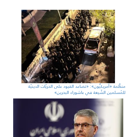
منظَّمة «أمريكيُّون»: «تصاعد القيود على الحريّات الدينيّة
للمُسلمين الشّيعة في عاشوراء البحرين»