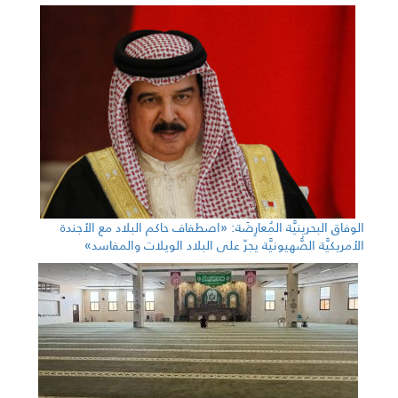
الوفاق البحرينيَّة المُعارِضَة: «اصطفاف حاكم البلاد مع الأجندة
الأمريكيَّة الصُّهيونيَّة يجرّ على البلاد الويلات والمفاسد»