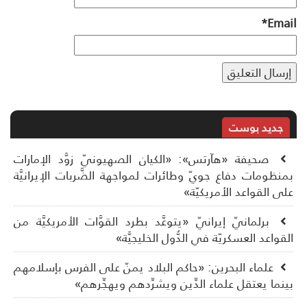
*
Ema
جديد بوست
صحيفة «هآرتس»: «الكيان الصهيونيّ زوَّد الإمارات
نظومات دفاع جويّ وطائرات لمواجهة الضَّربات الإيرانيَّة
ى القواعد الأمريكيّة»
برلمانيّ إيرانيّ «يتوعَّد بطرد القوَّات الأمريكيَّة من
قواعد العسكريّة في الدُّول الخليجيَّة»
علماء البحرين: «حاكم البلاد يمنّ على الفرس بإسلامهم
نما يعتقل علماء الدِّين ويشرِّدهم ويهجِّرهم»