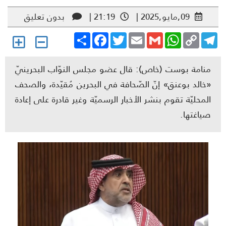
09,مايو,2025 |
21:19 |
بدون تعليق
Share
Facebook
Twitter
Email
Gmail
WhatsApp
Copy
Telegr
Link
منامة بوست (خاص): قال عضو مجلس النوّاب البحرينيّ
«خالد بوعنق» إنّ الصّحافة في البحرين مُقيّدة، والصحف
المحليّة تقوم بنشر الأخبار الرسميّة وغير قادرة على إعادة
صياغتها.