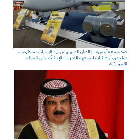
صحيفة «هآرتس»: «الكيان الصهيونيّ زوَّد الإمارات بمنظومات
دفاع جويّ وطائرات لمواجهة الضَّربات الإيرانيَّة على القواعد
الأمريكيّة»