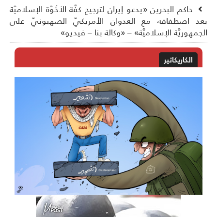
حاكم البحرين «يدعو إيران لترجيح كفَّة الأخُوَّة الإسلاميَّة
د اصطفافه مع العدوان الأمريكيّ الصهيونيّ على
جمهوريَّة الإسلاميَّة» – «وكالة بنا – فيديو»
الكاريكاتير