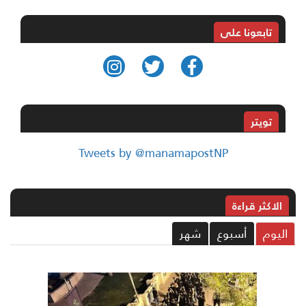
تابعونا على
تويتر
Tweets by @manamapostNP
الاکثر قراءة
ليوم
أسبوع
شهر