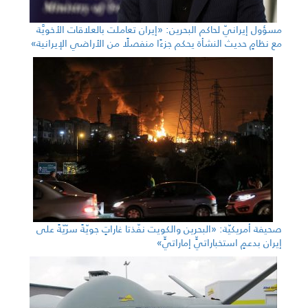
مسؤول إيرانيّ لحاكم البحرين: «إيران تعاملت بالعلاقات الأخويَّة
مع نظامٍ حديث النشأة يحكم جزءًا منفصلًا من الأراضي الإيرانية»
صحيفة أمريكيّة: «البحرين والكويت نفّذتا غاراتٍ جويّةً سرّيّةً على
إيران بدعمٍ استخباراتيٍّ إماراتيٍّ»