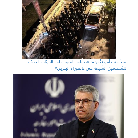
منظَّمة «أمريكيُّون»: «تصاعد القيود على الحريّات الدينيّة
للمُسلمين الشّيعة في عاشوراء البحرين»