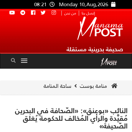
08:21
Monday 10,Aug,2026
|
|
إتصل بنا
من نحن
صحيفة بحرينية مستقلة
Toggle
navigation
منامة بوست
ساحة المنامة
نائب «بوعنق»: «الصّحافة في البحرين
قيَّدة والرأي المُخالف للحكومة يُغلق
صّحيفة»