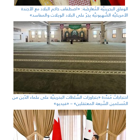
الوفاق البحرينيَّة المُعارِضَة: «اصطفاف حاكم البلاد مع الأجندة
الأمريكيَّة الصُّهيونيَّة يجرّ على البلاد الويلات والمفاسد»
احتجاجاتٌ مُندِّدة «بتجاوزات السُّلطات البحرينيَّة على علماء الدّين من
المُسلمين الشّيعة المعتقلين» – «فيديو»