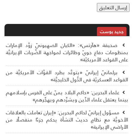
جديد بوست
صحيفة «هآرتس»: «الكيان الصهيونيّ زوَّد الإمارات
نظومات دفاع جويّ وطائرات لمواجهة الضَّربات الإيرانيَّة
ى القواعد الأمريكيّة»
برلمانيّ إيرانيّ «يتوعَّد بطرد القوَّات الأمريكيَّة من
قواعد العسكريّة في الدُّول الخليجيَّة»
علماء البحرين: «حاكم البلاد يمنّ على الفرس بإسلامهم
نما يعتقل علماء الدِّين ويشرِّدهم ويهجِّرهم»
مسؤول إيرانيّ لحاكم البحرين: «إيران تعاملت بالعلاقات
أخويَّة مع نظامٍ حديث النشأة يحكم جزءًا منفصلًا من
أراضي الإيرانية»