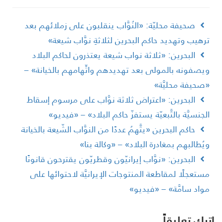
صحيفة محليّة: «النُوَّاب ينقلبون على زملائهم بعد
رهيب وتهديد حاكم البحرين لثلاثةِ نوَّاب شيعة»
البحرين: «ثلاثة نواب شيعة يعتذرون لحاكم البلاد
يصفونه بالمولى بعد تهديدهم واتِّهامهم بالخيانة» –
صحيفة محليَّة»
البحرين: «اعتراض ثلاثة نوَّاب على مرسوم إسقاط
لجنسيَّة بالتَّبعيّة يستفزّ حاكم البلاد» – «فيديو»
حاكم البحرين «يتَّهمُ عددًا من النوَّاب الشّيعة بالخيانة
يُطالبهم بمغادرة البلاد» – «وكالة بنا»
البحرين: «نوَّاب إيرانيّون وقطريّون يقترحون قانونًا
ستعجلًا لمقاطعة المنتوجات الإيرانيَّة لاحتوائها على
واد سامَّة» – «فيديو»
رك تعليقاً