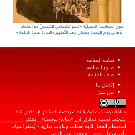
قوى المُعارَضة البحرينيَّة «تدعو للتضامن الشّعبيّ مع العلماء
الرَّهائن يوم الجُمعة ورفض حرب التَّطهير والإبادة نصرة للعلماء»
ساحة المنامة
مجهر المنامة
ملف المنامة
إتصل بنا
من نحن
منامة بوست متوفرة تحت رخصة المشاع الإبداعي 3.0 -
يتوجب نسب المقال الى «منامة بوست» - يُحظر
استخدام العمل لأية أهداف وغايات تجارية - يُحظر القيام
بأي تعديل، تحوير أو تغيير في النص.