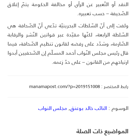
لنقد أو التّعبير عن الرأي أو مخالفة الحكومة يتمّ إغلاق
لصّحيفة – حسب تعبيره.
لفت إلى أنّ السّلطات البحرينيّة تدّعي أنّ الصّحافة هي
لسّلطة الرابعة، لكنّها مقيّدة عبر قوانين النّشر والرقابة
لصّارمة، وشدّد على رفضه لقانون تنظيم الصّحافة، فيما
ال رئيس مجلس النّواب أحمد المسلّم إن الصّحفيين أبدوا
رتياحهم من القانون – على حدّ زعمه.
ط المختصر : manamapost.com/?p=2019151008
لوسوم :
النائب خالد بوعنق
,
مجلس النواب
لمواضیع ذات الصلة