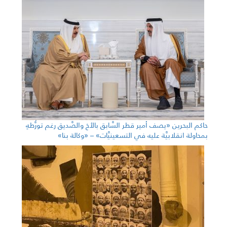
حاكم البحرين «يصف أمير قطر السَّابق بالأخ والصَّديق رغم تورُّطهِ
بمحاولة انقلابيَّة عليه في التسعينيَّات» – «وكالة بنا»