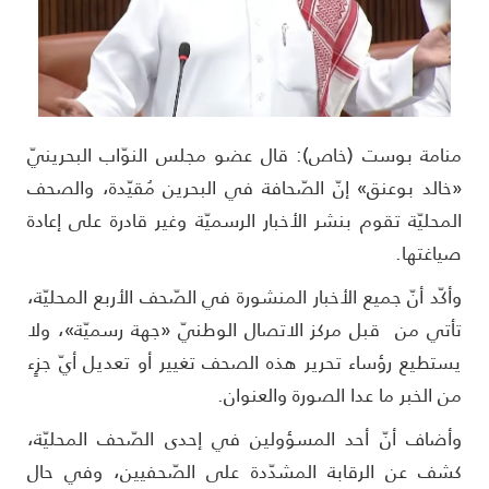
نامة بوست (خاص): قال عضو مجلس النوّاب البحرينيّ
خالد بوعنق» إنّ الصّحافة في البحرين مُقيّدة، والصحف
لمحليّة تقوم بنشر الأخبار الرسميّة وغير قادرة على إعادة
ياغتها.
أكّد أنّ جميع الأخبار المنشورة في الصّحف الأربع المحليّة،
أتي من قبل مركز الاتصال الوطنيّ «جهة رسميّة»، ولا
ستطيع رؤساء تحرير هذه الصحف تغيير أو تعديل أيّ جزٍء
ن الخبر ما عدا الصورة والعنوان.
أضاف أنّ أحد المسؤولين في إحدى الصّحف المحليّة،
شف عن الرقابة المشدّدة على الصّحفيين، وفي حال