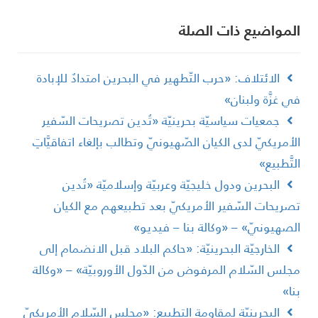
لمواضیع ذات الصلة
الائتلاف: «حرب التّطهير في البحرين امتدادٌ للإبادة
ي غزَّة ولبنان»
جمعيات سياسيّة بحرينيّة «تُدين تصريحات السّفير
لأمريكيّ لدى الكيان الصّهيونيّ وتطالب بإلغاء اتفاقيَّاتِ
لتَّطبيع»
البحرين ودول خليجيّة وعربيّة وإسلاميّة «تُدين
صريحات السّفير الأمريكيّ بعد تطبيعهم مع الكيان
لصهيونيّ» – «وكالة بنا – فيديو»
الخارجيّة البحرينيّة: «حاكم البلاد قبل الانضمام إلى
جلس السّلام المرفوض من الدّول الأوروبيّة» – «وكالة
نا»
البحرينيّة لمقاومة التطبيع: «مجلس السّلام الأمريكيّ