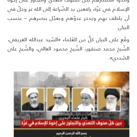
لإسلام في غزّة، رافعين يد الضّراعة إلى الله عز وجلّ في
ن يلطف بهم ويدحر عدوّهم ويعجّل بنصرهم – بحسب
لبيان.
قّع على البيان كلٌّ من العُلماء «السّيد عبدالله الغريفي،
لشّيخ محمد صنقور، الشّيخ محمود العالي، والشّيخ علي
لصّددي».