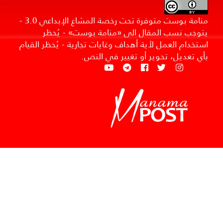
منامة بوست متوفرة تحت رخصة المشاع الإبداعي 3.0 -
يتوجب نسب المقال الى «منامة بوست» - يُحظر
استخدام العمل لأية أهداف وغايات تجارية - يُحظر القيام
بأي تعديل، تحوير أو تغيير في النص.