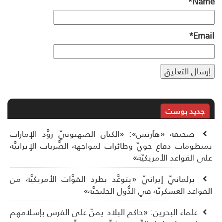
*
Na
*
Ema
جديد بوست
صحيفة «هآرتس»: «الكيان الصهيونيّ زوَّد الإمارات
نظومات دفاع جويّ وطائرات لمواجهة الضَّربات الإيرانيَّة
ى القواعد الأمريكيّة»
برلمانيّ إيرانيّ «يتوعَّد بطرد القوَّات الأمريكيَّة من
قواعد العسكريّة في الدُّول الخليجيَّة»
علماء البحرين: «حاكم البلاد يمنّ على الفرس بإسلامهم