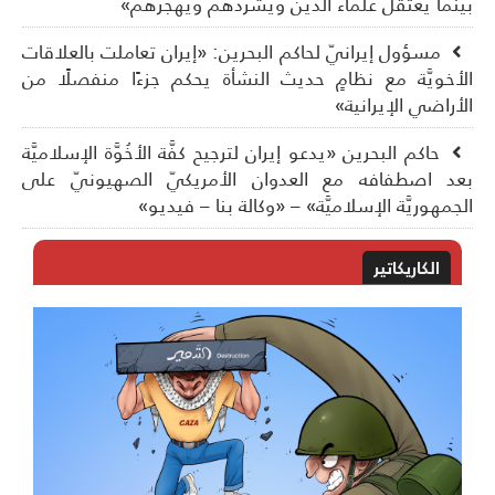
نما يعتقل علماء الدِّين ويشرِّدهم ويهجِّرهم»
مسؤول إيرانيّ لحاكم البحرين: «إيران تعاملت بالعلاقات
أخويَّة مع نظامٍ حديث النشأة يحكم جزءًا منفصلًا من
أراضي الإيرانية»
حاكم البحرين «يدعو إيران لترجيح كفَّة الأخُوَّة الإسلاميَّة
د اصطفافه مع العدوان الأمريكيّ الصهيونيّ على
جمهوريَّة الإسلاميَّة» – «وكالة بنا – فيديو»
الكاريكاتير