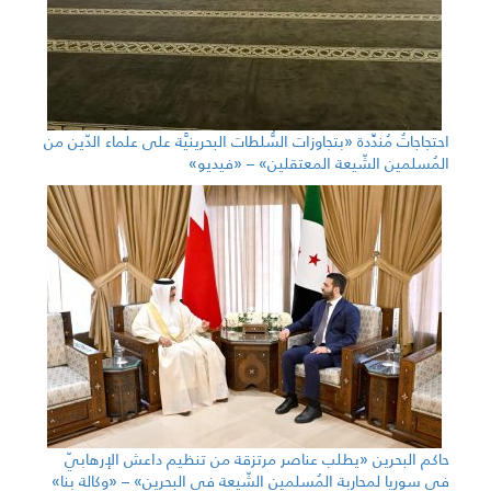
احتجاجاتٌ مُندِّدة «بتجاوزات السُّلطات البحرينيَّة على علماء الدّين من
المُسلمين الشّيعة المعتقلين» – «فيديو»
حاكم البحرين «يطلب عناصر مرتزقة من تنظيم داعش الإرهابيّ
في سوريا لمحاربة المُسلمين الشّيعة في البحرين» – «وكالة بنا»