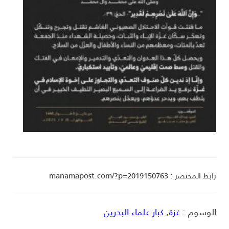
ط المختصر : manamapost.com/?p=2019150763
لوسوم :
غزة
,
كبار علماء البحرين