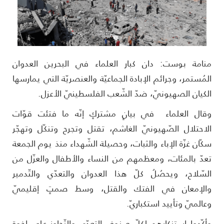
نامة بوست: دان كبار العلماء في البحرين العدوان
لمُستمر، وجرائم الإبادة الجماعيّة والعنصريّة التي يمارسها
لكيان الصهيونيّ، ضدّ الشّعب الفلسطينيّ الأعزل.
قال العلماء في بيانٍ مشتركٍ إنّه ما فتئت قوّات
لاحتلال الصّهيونيّ الغاشم، تقتل وتجرح وتنكّل وتهجّر
كّان غزّة الإباء والثبات، وحصيلة الشّهداء منذ يوم الجمعة
عدّ بالمئات، ومعظمهم من النساء والأطفال والعزّل من
لسّلاح، ويحصُلُ كلّ هذا العدوان والتعدّي والتّدمير
الإمعان في الفتك والقتل، وسط صمتٍ إقليميّ
عالميّ وتأييد استكباريّ.
أكّدوا استنكارهم لكلّ صنوف التعدّي والتّجاوز على إخوة