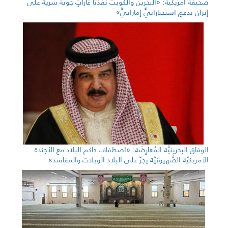
صحيفة أمريكيّة: «البحرين والكويت نفّذتا غاراتٍ جويّةً سرّيّةً على
إيران بدعمٍ استخباراتيٍّ إماراتيٍّ»
الوفاق البحرينيَّة المُعارِضَة: «اصطفاف حاكم البلاد مع الأجندة
الأمريكيَّة الصُّهيونيَّة يجرّ على البلاد الويلات والمفاسد»