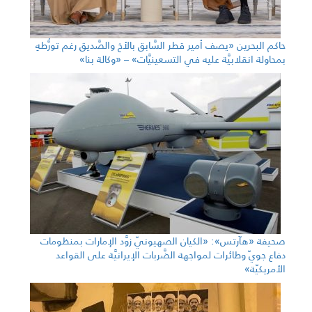
حاكم البحرين «يصف أمير قطر السَّابق بالأخ والصَّديق رغم تورُّطهِ
بمحاولة انقلابيَّة عليه في التسعينيَّات» – «وكالة بنا»
صحيفة «هآرتس»: «الكيان الصهيونيّ زوَّد الإمارات بمنظومات
دفاع جويّ وطائرات لمواجهة الضَّربات الإيرانيَّة على القواعد
الأمريكيّة»