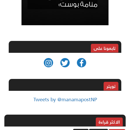
تابعونا على
تويتر
Tweets by @manamapostNP
الاکثر قراءة