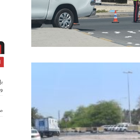
ا
بإ
وي
من