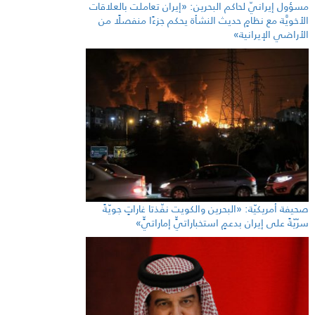
مسؤول إيرانيّ لحاكم البحرين: «إيران تعاملت بالعلاقات
الأخويَّة مع نظامٍ حديث النشأة يحكم جزءًا منفصلًا من
الأراضي الإيرانية»
صحيفة أمريكيّة: «البحرين والكويت نفّذتا غاراتٍ جويّةً
سرّيّةً على إيران بدعمٍ استخباراتيٍّ إماراتيٍّ»