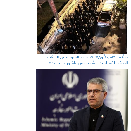
منظَّمة «أمريكيُّون»: «تصاعد القيود على الحريّات
الدينيّة للمُسلمين الشّيعة في عاشوراء البحرين»