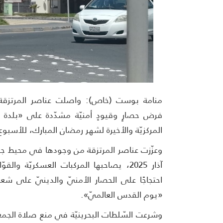
منامة بوست (خاص): واصلت عناصر المرتزقة والميل
فرض حصارٍ وقيودٍ أمنيّة مشدّدة على «بلدة ال
المركزيّة والأخيرة لشهر رمضان المبارك، للأسب
آذار 2025، يصاحبها المركبات العسكريّة وا
احتجاجًا على الحصار الأمنيّ والدينيّ على شعائ
«يوم القدس العالميّ».
وشرعت السّلطات البحرينيّة في منع صلاة الجمعة 