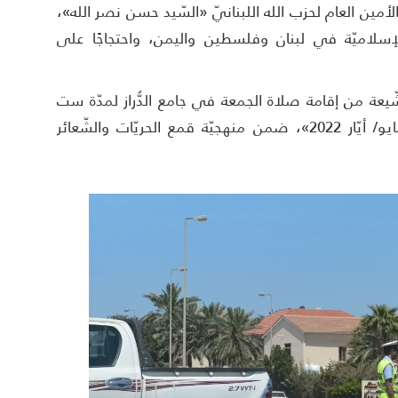
لأمين العام لحزب الله اللبنانيّ «السّيد حسن نصر الله»،
لإسلاميّة في لبنان وفلسطين واليمن، واحتجاجًا على
شّيعة من إقامة صلاة الجمعة في جامع الدُّراز لمدّة ست
سنوات «من 22 يوليو/ تموز 2016 إلى 20 مايو/ أيّار 2022»، ضمن منهجيّة قمع الحريّات والشّعائر