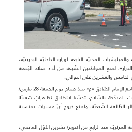
يشيات المدنيّة التابعة لوزارة الداخليّة البحرينيّة،
دراز»، لمنع المواطنين الشّيعة من أداء صلاة الجُمعة
وع الخامس والعشرين على التوالي.
وعزّزت عناصر المرتزقة من وجودها في محيط جامع الإمام الصّادق «ع» منذ صباح يوم الجمعة 28 مارس/
لقوّات المدجّجة بالسّلاح، تحسّبًا لانطلاق تظاهراتٍ شعبيّة
ر الطّائفة الشّيعيّة، ولمنع خروج أيّ مسيرات بمناسبة
المركزيّة منذ الرابع من أكتوبر/ تشرين الأوّل الماضي،