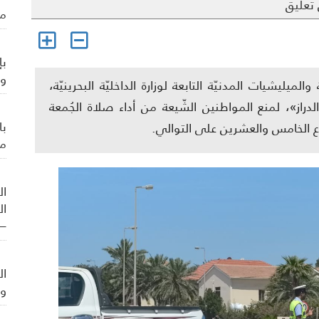
تعليق
من
بإ
وي
يشيات المدنيّة التابعة لوزارة الداخليّة البحرينيّة،
دراز»، لمنع المواطنين الشّيعة من أداء صلاة الجُمعة
با
وع الخامس والعشرين على التوالي.
من
ال
ال
– 
ال
وت