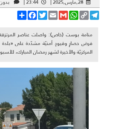
28,مارس,2025 |
23:44 |
بدون 
Share
Facebook
Twitter
Email
Gmail
WhatsApp
Copy
Telegram
Link
منامة بوست (خاص): واصلت عناصر المرتزقة والميل
فرض حصارٍ وقيودٍ أمنيّة مشدّدة على «بلدة ال
المركزيّة والأخيرة لشهر رمضان المبارك، للأسب