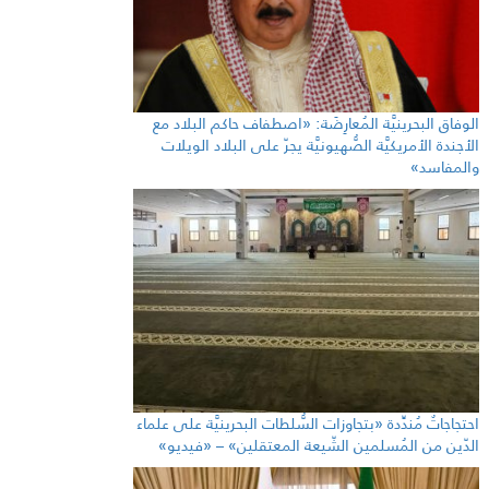
الوفاق البحرينيَّة المُعارِضَة: «اصطفاف حاكم البلاد مع
الأجندة الأمريكيَّة الصُّهيونيَّة يجرّ على البلاد الويلات
والمفاسد»
احتجاجاتٌ مُندِّدة «بتجاوزات السُّلطات البحرينيَّة على علماء
الدّين من المُسلمين الشّيعة المعتقلين» – «فيديو»