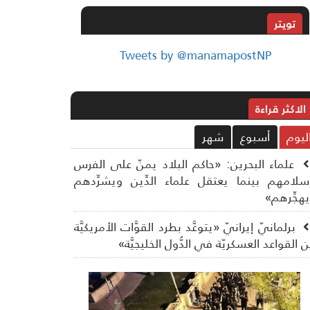
تويتر
Tweets by @manamapostNP
الاکثر قراءة
ليوم
أسبوع
شهر
علماء البحرين: «حاكم البلاد يمنّ على الفرس
سلامهم بينما يعتقل علماء الدِّين ويشرِّدهم
هجِّرهم»
برلمانيّ إيرانيّ «يتوعَّد بطرد القوَّات الأمريكيَّة
 القواعد العسكريّة في الدُّول الخليجيَّة»