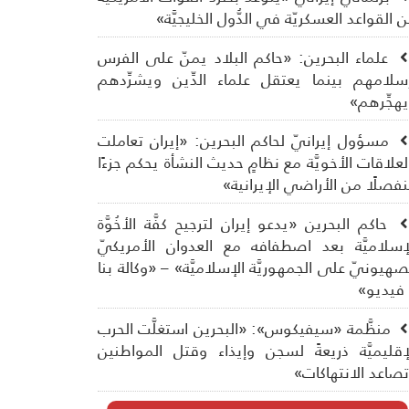
 القواعد العسكريّة في الدُّول الخليجيَّة»
علماء البحرين: «حاكم البلاد يمنّ على الفرس
سلامهم بينما يعتقل علماء الدِّين ويشرِّدهم
هجِّرهم»
مسؤول إيرانيّ لحاكم البحرين: «إيران تعاملت
لعلاقات الأخويَّة مع نظامٍ حديث النشأة يحكم جزءًا
فصلًا من الأراضي الإيرانية»
حاكم البحرين «يدعو إيران لترجيح كفَّة الأخُوَّة
إسلاميَّة بعد اصطفافه مع العدوان الأمريكيّ
صهيونيّ على الجمهوريَّة الإسلاميَّة» – «وكالة بنا
فيديو»
منظَّمة «سيفيكوس»: «البحرين استغلَّت الحرب
إقليميَّة ذريعةً لسجن وإيذاء وقتل المواطنين
صاعد الانتهاكات»