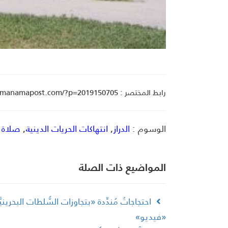
رابط المختصر : manamapost.com/?p=2019150705
الوسوم :
الدراز
,
انتهاكات الحريات الدينية
,
صلاة 
المواضیع ذات الصلة
احتجاجاتٌ مُندِّدة «بتجاوزات السُّلطات البحري
«فيديو»