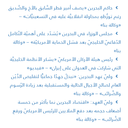
حاكم البحرين «يصف أمير قطر السَّابق بالأخ والصَّديق
غم تورُّطهِ بمحاولة انقلابيَّة عليه في التسعينيَّات» –
وكالة بنا»
مجلس الوزراء في البحرين «يُشدّد على أهميّة التّكامل
لدّفاعيّ الخليجيّ بعد فشل الحماية الأمريكيّة» – «وكالة
نا»
رئيس هيئة الأركان الأمريكيّ «يشكر الأنظمة الخليجيَّة
لتي شاركت في العدوان على إيران» – «فيديو»
وليّ عهد البحرين: «نبذلُ جهدًا جماعيًّا لتقليص الدَّيْن
لعام لصالح الأجيال الحالية والمستقبلية بعد زيادة الرّسوم
الضَّرائب» – «وكالة بنا»
وليّ العهد: «اقتصاد البحرين نما بأكثر من خمسة
ضعاف حجمه بعد دفع الملايين للرئيس الأمريكيّ ورفع
لضَّرائب» – «وكالة بنا»