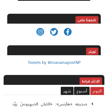
تابعونا على
تويتر
Tweets by @manamapostNP
الاکثر قراءة
ليوم
أسبوع
شهر
صحيفة «هآرتس»: «الكيان الصهيونيّ زوَّد