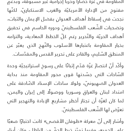
لمقاومة في غزّة حصارًا وحربًا إجراميّة غير مسبوقة، وبدعمٍ
فتوح من الإدارة الأمريكيّة والغرب الاستكباريّ، لكنّها
جحت في إسقاط أهداف العدوانِ بفضل الإيمان والثبات،
تضحيات الشّعب الفلسطينيّ ودوره الحاسم في تحقيق
هداف الحريّة والتّحرير رغم كلّ الخطط المعادية، والتزامه
خيار المقاومة باعتبارها الأسلوب والنّهج الذي يعبّر عن
لمنطق السّليم، والقادر على تحرير القدس والمقدّسات.
أكّد أنّ انتصارُ غزّة قدّم إثباتًا على رسوخ استراتيجيّة وحدة
لسّاحات التي جسّدتها قوى محور المقاومة منذ بداية
لعدوان الصهيونيّ، ولولا ساحات الإسناد الصّادقة على
متداد لبنان والعراق وسوريا ووصولًا إلى إيران واليمن،
ما كان لغزّة أن تجتاز أخطر مشاريع الإبادة والتهجير التي
عرّض لها الشّعب الفلسطينيّ.
أشار إلى أنّ معركة «طوفان الأقصى» كانت اختبارًا صعبًا
لى الجميع، وفيها تميّز خيط الحقّ من الباطل، وكان أبناء