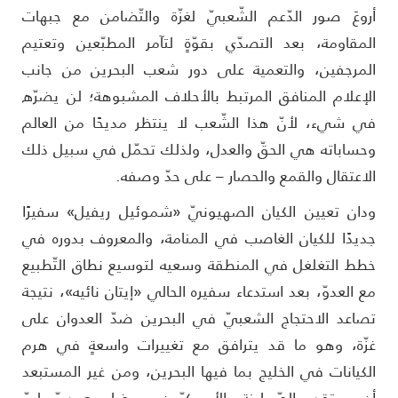
روعَ صور الدّعم الشّعبيّ لغزّة والتّضامن مع جبهات
لمقاومة، بعد التصدّي بقوّةٍ لتآمر المطبّعين وتعتيم
لمرجفين، والتعمية على دور شعب البحرين من جانب
لإعلام المنافق المرتبط بالأحلاف المشبوهة؛ لن يضرّه
ي شيء، لأنّ هذا الشّعب لا ينتظر مديحًا من العالم
حساباته هي الحقّ والعدل، ولذلك تحمّل في سبيل ذلك
لاعتقال والقمع والحصار – على حدّ وصفه.
دان تعيين الكيان الصهيونيّ «شموئيل ريفيل» سفيرًا
ديدًا للكيان الغاصب في المنامة، والمعروف بدوره في
طط التغلغل في المنطقة وسعيه لتوسيع نطاق التّطبيع
ع العدوّ، بعد استدعاء سفيره الحالي «إيتان نائيه»، نتيجة
صاعد الاحتجاج الشعبيّ في البحرين ضدّ العدوان على
زّة، وهو ما قد يترافق مع تغييرات واسعةٍ في هرم
لكيانات في الخليج بما فيها البحرين، ومن غير المستبعد
ن يستقدم الصّهاينة والأمريكيّون، وبرضا سعوديّ وليّ