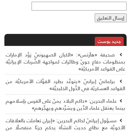
جديد بوست
صحيفة «هآرتس»: «الكيان الصهيونيّ زوَّد الإمارات
نظومات دفاع جويّ وطائرات لمواجهة الضَّربات الإيرانيَّة
ى القواعد الأمريكيّة»
برلمانيّ إيرانيّ «يتوعَّد بطرد القوَّات الأمريكيَّة من
قواعد العسكريّة في الدُّول الخليجيَّة»
علماء البحرين: «حاكم البلاد يمنّ على الفرس بإسلامهم
نما يعتقل علماء الدِّين ويشرِّدهم ويهجِّرهم»
مسؤول إيرانيّ لحاكم البحرين: «إيران تعاملت بالعلاقات
أخويَّة مع نظامٍ حديث النشأة يحكم جزءًا منفصلًا من