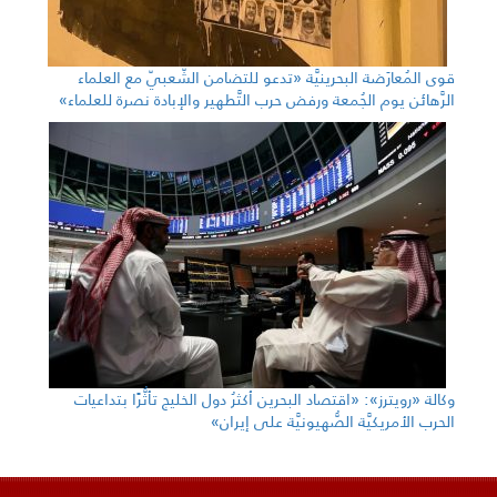
قوى المُعارَضة البحرينيَّة «تدعو للتضامن الشّعبيّ مع العلماء
الرَّهائن يوم الجُمعة ورفض حرب التَّطهير والإبادة نصرة للعلماء»
وكالة «رويترز»: «اقتصاد البحرين أكثرُ دول الخليج تأثُّرًا بتداعيات
الحرب الأمريكيَّة الصُّهيونيَّة على إيران»