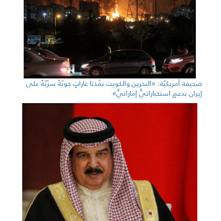
صحيفة أمريكيّة: «البحرين والكويت نفّذتا غاراتٍ جويّةً سرّيّةً على
إيران بدعمٍ استخباراتيٍّ إماراتيٍّ»