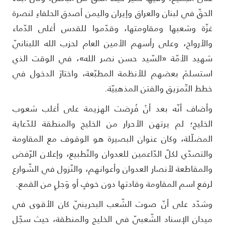
لحقّ في لبنان والعراق وإيران واليمن أصدق الحلفاءِ لنصرة
زّة وشعبها ومقاومتها، وقدّموا للقدس أغلى الدّماء
الأرواح، وعلى رأسهم الأمين العام لحزب الله اللبنانيّ
هيد الأمّة «السّيد حسن نصر الله»، في الوقت الذي
ستسلمَ بعضهم للأنظمة المطبّعة، واختارَ الدخول في
طط التّمزيق والفتن المذهبيّة.
أضاف أنّه بعد أنْ فُرِضت الهزيمة على أغلب شعوب
لخليج؛ لم يرتهن الأحرار من الخليج والمنطقة للدّعاية
لمضلّلة، وكان عنوان البصيرة هو الوقوف مع المقاومة
التصدّي لكلّ الدّاعمين للعدوان والتّطبيع، وإعلان الرّفض
المقاطعة لأنصار العدوان وأعوانهم، والنّزول في الشّوارع
رفع اسم المقاومة وقادتها دون خوفٍ أو وَجلٍ من القمع.
شدّد على أنّ صوت الشّعب البحرينيّ كان الأقوى في
يدان الإسناد الشّعبيّ في الخليج والمنطقة، حيث سجّل