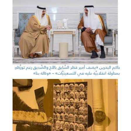
حاكم البحرين «يصف أمير قطر السَّابق بالأخ والصَّديق رغم تورُّطهِ
بمحاولة انقلابيَّة عليه في التسعينيَّات» – «وكالة بنا»