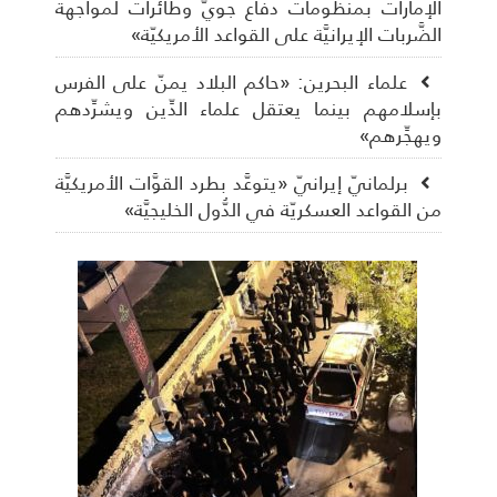
الإمارات بمنظومات دفاع جويّ وطائرات لمواجهة
الضَّربات الإيرانيَّة على القواعد الأمريكيّة»
علماء البحرين: «حاكم البلاد يمنّ على الفرس
بإسلامهم بينما يعتقل علماء الدِّين ويشرِّدهم
ويهجِّرهم»
برلمانيّ إيرانيّ «يتوعَّد بطرد القوَّات الأمريكيَّة
من القواعد العسكريّة في الدُّول الخليجيَّة»