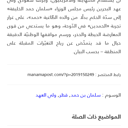
هد البحرين رئيس مجلس الوزراء «سلمان حمد الخليفة»
لى سدّة الحكم بدلًا من والده الطّاغية «حمد»، على غرار
جربة «الحمدين» في الدّوحة، وهو ما يستدعي من قوى
لمعارضة الحيطة والحذر، ورسم مواقفها الوطنيّة الدقيقة
يال ما قد يتمخّض عن رياح التغيّرات المقبلة على
لمنطقة – بحسب البيان.
ط المختصر : manamapost.com/?p=2019150249
لوسوم :
سلمان بن حمد
,
قطر
,
ولي العهد
لمواضیع ذات الصلة