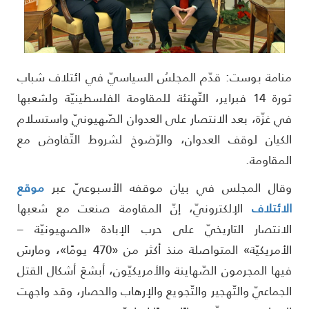
نامة بوست: قدّم المجلسُ السياسيّ في ائتلاف شباب
ثورة 14 فبراير، التّهنئة للمقاومة الفلسطينيّة ولشعبها
ي غزّة، بعد الانتصار على العدوان الصّهيونيّ واستسلام
لكيان لوقف العدوان، والرّضوخ لشروط التّفاوض مع
لمقاومة.
قال المجلس في بيان موقفه الأسبوعيّ عبر
موقع
لائتلاف
الإلكترونيّ، إنّ المقاومة صنعت مع شعبها
لانتصار التاريخيّ على حرب الإبادة «الصهيونيّة –
الأمريكيّة» المتواصلة منذ أكثر من «470 يومًا»، ومارسَ
يها المجرمون الصّهاينة والأمريكيّون، أبشعَ أشكال القتل
لجماعيّ والتّهجير والتّجويع والإرهاب والحصار، وقد واجهت