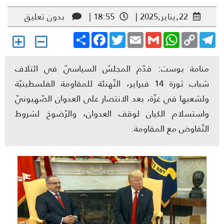
22,يناير,2025 |
18:55 |
بدون تعليق
Share
Facebook
Twitter
Email
Gmail
WhatsApp
Copy
Telegr
Link
منامة بوست: قدّم المجلسُ السياسيّ في ائتلاف
شباب ثورة 14 فبراير، التّهنئة للمقاومة الفلسطينيّة
ولشعبها في غزّة، بعد الانتصار على العدوان الصّهيونيّ
واستسلام الكيان لوقف العدوان، والرّضوخ لشروط
التّفاوض مع المقاومة.