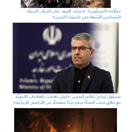
منظَّمة «أمريكيُّون»: «تصاعد القيود على الحريّات الدينيّة
للمُسلمين الشّيعة في عاشوراء البحرين»
مسؤول إيرانيّ لحاكم البحرين: «إيران تعاملت بالعلاقات الأخويَّة
مع نظامٍ حديث النشأة يحكم جزءًا منفصلًا من الأراضي الإيرانية»