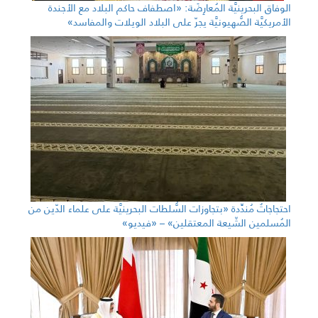
الوفاق البحرينيَّة المُعارِضَة: «اصطفاف حاكم البلاد مع الأجندة
الأمريكيَّة الصُّهيونيَّة يجرّ على البلاد الويلات والمفاسد»
احتجاجاتٌ مُندِّدة «بتجاوزات السُّلطات البحرينيَّة على علماء الدّين من
المُسلمين الشّيعة المعتقلين» – «فيديو»