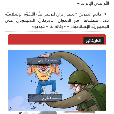
أراضي الإيرانية»
حاكم البحرين «يدعو إيران لترجيح كفَّة الأخُوَّة الإسلاميَّة
د اصطفافه مع العدوان الأمريكيّ الصهيونيّ على
جمهوريَّة الإسلاميَّة» – «وكالة بنا – فيديو»
الكاريكاتير