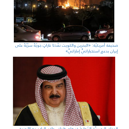
صحيفة أمريكيّة: «البحرين والكويت نفّذتا غاراتٍ جويّةً سرّيّةً على
إيران بدعمٍ استخباراتيٍّ إماراتيٍّ»
الوفاق البحرينيَّة المُعارِضَة: «اصطفاف حاكم البلاد مع الأجندة