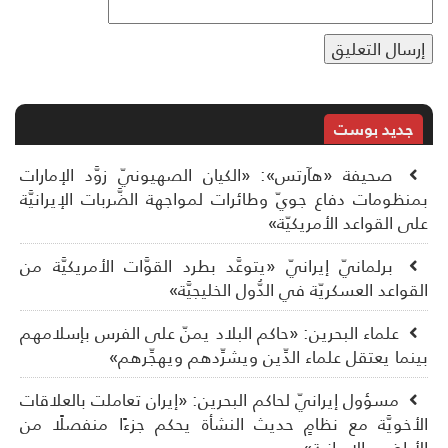
جديد بوست
صحيفة «هآرتس»: «الكيان الصهيونيّ زوَّد الإمارات
نظومات دفاع جويّ وطائرات لمواجهة الضَّربات الإيرانيَّة
ى القواعد الأمريكيّة»
برلمانيّ إيرانيّ «يتوعَّد بطرد القوَّات الأمريكيَّة من
قواعد العسكريّة في الدُّول الخليجيَّة»
علماء البحرين: «حاكم البلاد يمنّ على الفرس بإسلامهم
نما يعتقل علماء الدِّين ويشرِّدهم ويهجِّرهم»
مسؤول إيرانيّ لحاكم البحرين: «إيران تعاملت بالعلاقات
أخويَّة مع نظامٍ حديث النشأة يحكم جزءًا منفصلًا من
أراضي الإيرانية»