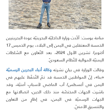
نامة بوست: أكّدت وزارة الداخليّة البحرينيّة عودة البحرينيين
الخمسة المعتقلين في اليمن إلى البلاد، يوم الخميس 17
أكتوبر/ تشرين الأول 2024، بعد التّعاون مع السّلطات
ليمنيّة الموالية للنّظام السعوديّ.
قالت الوزارة في بيانٍ نشرته
وكالة أنباء البحرين الرسميّة
بنا»، إنّ المواطنين الخمسة قد تمّ التّحفّظ عليهم في
ليمن في أغسطس/ آب الماضي لأسبابٍ أمنيّة، وقد
اشرت الجهات المختصّة منذ ذلك الحين، اتصالاتها مع
لجهات الرسميّة في اليمن، في إطارٍ من التعاون
التنسيق الأمنيّ.