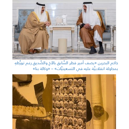
حاكم البحرين «يصف أمير قطر السَّابق بالأخ والصَّديق رغم تورُّطهِ
بمحاولة انقلابيَّة عليه في التسعينيَّات» – «وكالة بنا»