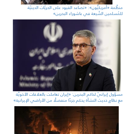
منظَّمة «أمريكيُّون»: «تصاعد القيود على الحريّات الدينيّة
للمُسلمين الشّيعة في عاشوراء البحرين»
مسؤول إيرانيّ لحاكم البحرين: «إيران تعاملت بالعلاقات الأخويَّة
مع نظامٍ حديث النشأة يحكم جزءًا منفصلًا من الأراضي الإيرانية»