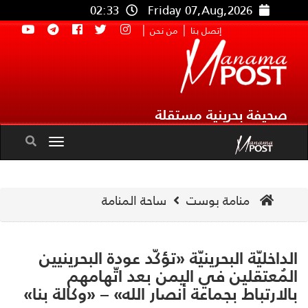
02:33
Friday 07,Aug,2026
|
|
إتصل بنا
من نحن
صحيفة بحرينية مستقلة
Toggle
navigation
منامة بوست
ساحة المنامة
داخليّة البحرينيّة «تؤكّد عودة البحرينيين
مُعتقلين في اليمن بعد اتّهامهم
لارتباط بجماعة أنصار الله» – «وكالة بنا»