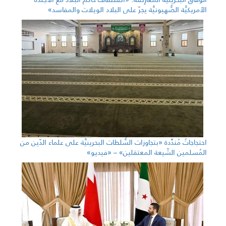
الأمريكيَّة الصُّهيونيَّة يجرّ على البلاد الويلات والمفاسد»
احتجاجاتٌ مُندِّدة «بتجاوزات السُّلطات البحرينيَّة على علماء الدّين من
المُسلمين الشّيعة المعتقلين» – «فيديو»