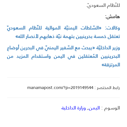
لنّظام السعوديّ.
امش:
كالات: «السّلطات اليمنيّة الموالية للنّظام السعوديّ
عتقل خمسة بحرينيين بتهمة نيّة ذهابهم لأنصار الله»
زير الداخليّة «يبحث مع السّفير اليمنيّ في البحرين أوضاع
لبحرينيين المُعتقلين في اليمن واستقدام المزيد من
لمرتزقة»
ط المختصر : manamapost.com/?p=2019149544
لوسوم :
اليمن
,
وزارة الداخلية