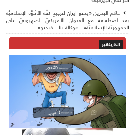
حاكم البحرين «يدعو إيران لترجيح كفَّة الأخُوَّة الإسلاميَّة
د اصطفافه مع العدوان الأمريكيّ الصهيونيّ على
جمهوريَّة الإسلاميَّة» – «وكالة بنا – فيديو»
الكاريكاتير