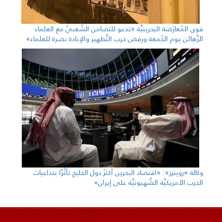
قوى المُعارَضة البحرينيَّة «تدعو للتضامن الشّعبيّ مع العلماء
الرَّهائن يوم الجُمعة ورفض حرب التَّطهير والإبادة نصرة للعلماء»
وكالة «رويترز»: «اقتصاد البحرين أكثرُ دول الخليج تأثُّرًا بتداعيات
الحرب الأمريكيَّة الصُّهيونيَّة على إيران»