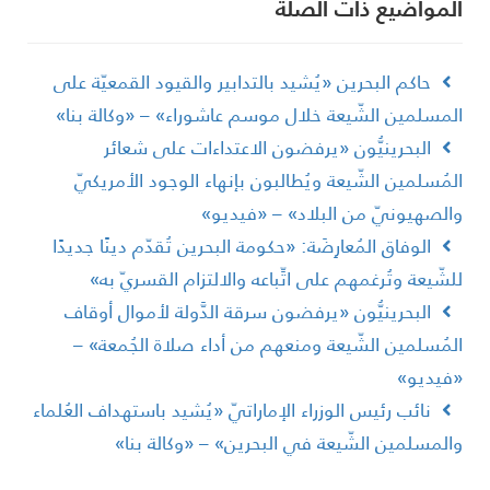
لمواضیع ذات الصلة
حاكم البحرين «يُشيد بالتدابير والقيود القمعيّة على
لمسلمين الشّيعة خلال موسم عاشوراء» – «وكالة بنا»
البحرينيُّون «يرفضون الاعتداءات على شعائر
لمُسلمين الشّيعة ويُطالبون بإنهاء الوجود الأمريكيّ
الصهيونيّ من البلاد» – «فيديو»
الوفاق المُعارِضَة: «حكومة البحرين تُقدّم دينًا جديدًا
لشّيعة وتُرغمهم على اتِّباعه والالتزام القسريّ به»
البحرينيُّون «يرفضون سرقة الدَّولة لأموال أوقاف
لمُسلمين الشّيعة ومنعهم من أداء صلاة الجُمعة» –
فيديو»
نائب رئيس الوزراء الإماراتيّ «يُشيد باستهداف العُلماء
المسلمين الشّيعة في البحرين» – «وكالة بنا»