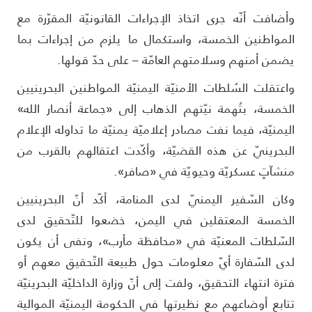
أضافت أنّه جرى اتخاذ الإجراءات القانونيّة المقرّرة مع
لمواطنين الخمسة، واستكمال ما يلزم من إجراءات بما
ضمن أمنهم وسلامتهم العامّة – على حدّ قولها.
اعتقلت السُلطات الأمنيّة اليمنيّة المواطنين البحرينيين
لخمسة، بتُهمة نيّتهم الذهاب إلى «جماعة أنصار الله»
ليمنيّة، فيما نفت مصادر إعلاميّة يمنيّة ما تداوله الإعلام
لبحرينيّ عن هذه القضيّة، وأكّدت اعتقالهم بالقرب من
نشآتٍ عسكريّة وحيويّة في «صافر».
كان السّفير اليمنيّ لدى المنامة، أكّد أنّ البحرينيين
لخمسة المعتقلين في اليمن، خضعوا للتّحقيق لدى
لسّلطات المعنيّة في «محافظة مأرب»، ونفى أن يكون
دى السّفارة أيّ معلومات حول طبيعة التّحقيق معهم أو
ترة انتهاء التحقيق، ولفت إلى أنّ وزارة الداخليّة البحرينيّة
تابع أوضاعهم مع نظيرتها في الحكومة اليمنيّة الموالية