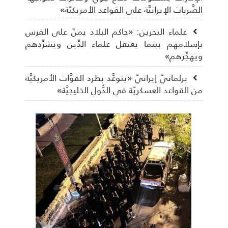
الضَّربات الإيرانيَّة على القواعد الأمريكيّة»
علماء البحرين: «حاكم البلاد يمنّ على الفرس
بإسلامهم بينما يعتقل علماء الدِّين ويشرِّدهم
ويهجِّرهم»
برلمانيّ إيرانيّ «يتوعَّد بطرد القوَّات الأمريكيَّة
من القواعد العسكريّة في الدُّول الخليجيَّة»