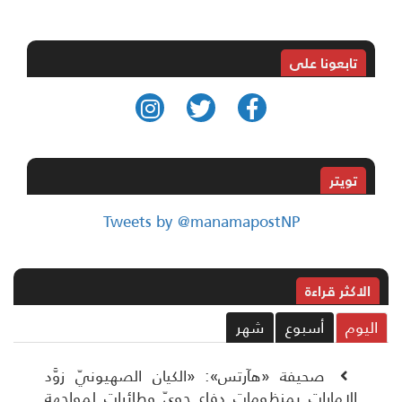
تابعونا على
تويتر
Tweets by @manamapostNP
الاکثر قراءة
ليوم
أسبوع
شهر
صحيفة «هآرتس»: «الكيان الصهيونيّ زوَّد
الإمارات بمنظومات دفاع جويّ وطائرات لمواجهة