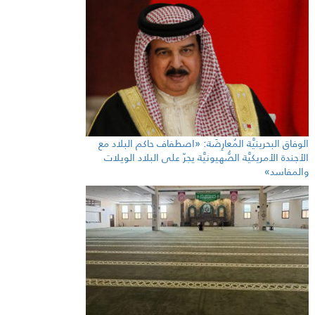
الوفاق البحرينيَّة المُعارِضَة: «اصطفاف حاكم البلاد مع
الأجندة الأمريكيَّة الصُّهيونيَّة يجرّ على البلاد الويلات
والمفاسد»