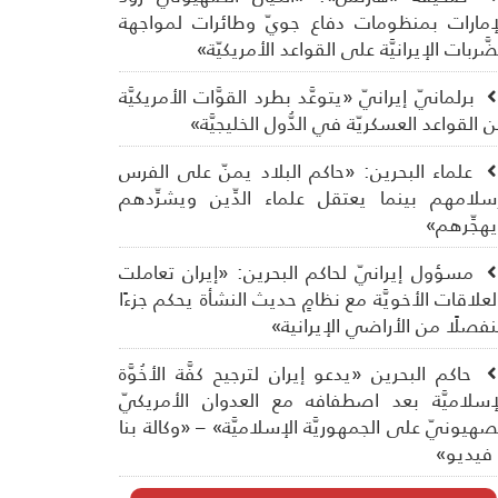
إمارات بمنظومات دفاع جويّ وطائرات لمواجهة
ضَّربات الإيرانيَّة على القواعد الأمريكيّة»
برلمانيّ إيرانيّ «يتوعَّد بطرد القوَّات الأمريكيَّة
 القواعد العسكريّة في الدُّول الخليجيَّة»
علماء البحرين: «حاكم البلاد يمنّ على الفرس
سلامهم بينما يعتقل علماء الدِّين ويشرِّدهم
هجِّرهم»
مسؤول إيرانيّ لحاكم البحرين: «إيران تعاملت
لعلاقات الأخويَّة مع نظامٍ حديث النشأة يحكم جزءًا
فصلًا من الأراضي الإيرانية»
حاكم البحرين «يدعو إيران لترجيح كفَّة الأخُوَّة
إسلاميَّة بعد اصطفافه مع العدوان الأمريكيّ
صهيونيّ على الجمهوريَّة الإسلاميَّة» – «وكالة بنا
فيديو»