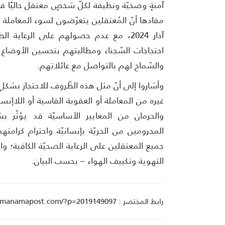
آمنةٍ وصحيّة ونظيفة لكلّ شخصٍ معتقل حاليًا في
مفادها أنّ المُعتقلين يتعرّضون لسوء المعامل
آذار 2024، مع عدم حصولهم على الرعاية ا
احتجاجات السّجناء ومطالبتهم بتحسين الأوضاع 
والسّماح لهم بالتواصل مع عائلاتهم.
وأشاروا إلى أنّ مثل هذه الظّروف للاحتجاز بشكلٍ
غيره من المعاملة أو العقوبة القاسية أو اللاإنس
والحرمان من المعايير الأساسيّة قد يؤثّر 
المحرومين من الحريّة بإنسانيّة واحترام كرا
جميع المعتقلين على الرعاية الصحيّة الكافية؛ و
التهوية وتكييف الهواء – بحسب البيان.
رابط المختصر : manamapost.com/?p=2019149097