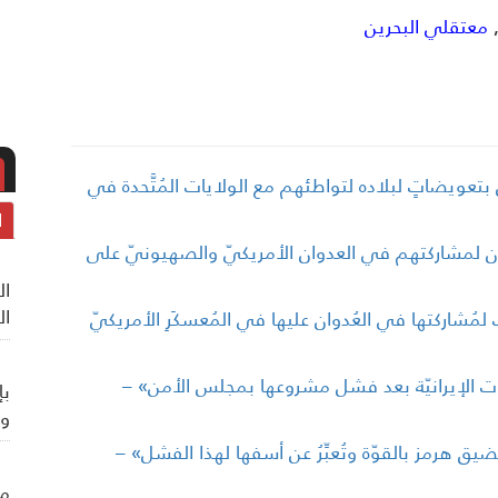
معتقلي البحرين
دن بتعويضاتٍ لبلاده لتواطئهم مع الولايات المُتَّحدة في
ا
الأردن لمشاركتهم في العدوان الأمريكيّ والصهيونيّ على
ال
ال
ٍ لمُشاركتها في العُدوان عليها في المُعسكَرِ الأمريكيّ
بات الإيرانيّة بعد فشل مشروعها بمجلس الأمن» –
بإ
وي
 هرمز بالقوّة وتُعبِّرُ عن أسفها لهذا الفشل» –
من