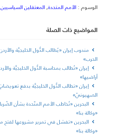
الوسوم :
الأمم المتحدة
,
المعتقلين السياسيين
,
المواضیع ذات الصلة
مندوب إيران «يُطالب الدُّول الخليجيَّة والأر
الحرب»
إيران «تُطالب بمحاسبة الدُّول الخليجيَّة و
أراضيها»
إيران «تطالب الدُّول الخليجيَّة بدفع تعويضات
الصهيونيّ»
البحرين «تُخاطب الأمم المتّحدة بشأن الضّر
«وكالة بنا»
البحرين «تفشل في تمرير مشروعها لفتح مضيق
«وكالة بنا»