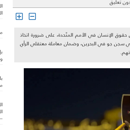
ون تعليق
ال
ال
من
حقوق الإنسان في الأمم المتّحدة، على ضرورة اتخاذ
 في سجن جو في البحرين، وضمان معاملة معتقلي الرأي
بإ
تهم.
وي
با
من
ال
ال
– 