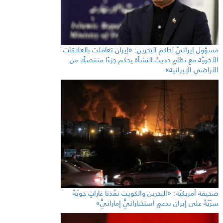
مسؤول إيرانيّ لحاكم البحرين: «إيران تعاملت بالعلاقات
الأخويَّة مع نظامٍ حديث النشأة يحكم جزءًا منفصلًا من
الأراضي الإيرانية»
صحيفة أمريكيّة: «البحرين والكويت نفّذتا غاراتٍ جويّةً
سرّيّةً على إيران بدعمٍ استخباراتيٍّ إماراتيٍّ»