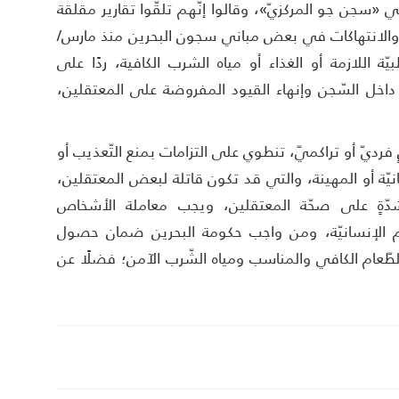
 «سجن جو المركزيّ»، وقالوا إنّهم تلقّوا تقارير مقلقة
ة والانتهاكات في بعض مباني سجون البحرين منذ مارس/
لطبيّة اللازمة أو الغذاء أو مياه الشرب الكافية، ردًا على
داخل السّجن وإنهاء القيود المفروضة على المعتقلين،
 فرديّ أو تراكميّ، تنطوي على التزامات بمنع التّعذيب أو
انيّة أو المهينة، والتي قد تكون قاتلة لبعض المعتقلين،
بشدّةٍ على صحّة المعتقلين، ويجب معاملة الأشخاص
متهم الإنسانيّة، ومن واجب حكومة البحرين ضمان حصول
الطّعام الكافي والمناسب ومياه الشّرب الآمن؛ فضلًا عن