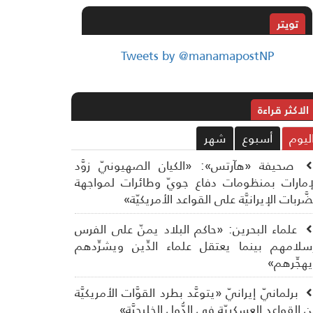
تويتر
Tweets by @manamapostNP
الاکثر قراءة
ليوم
أسبوع
شهر
صحيفة «هآرتس»: «الكيان الصهيونيّ زوَّد
إمارات بمنظومات دفاع جويّ وطائرات لمواجهة
ضَّربات الإيرانيَّة على القواعد الأمريكيّة»
علماء البحرين: «حاكم البلاد يمنّ على الفرس
سلامهم بينما يعتقل علماء الدِّين ويشرِّدهم
هجِّرهم»
برلمانيّ إيرانيّ «يتوعَّد بطرد القوَّات الأمريكيَّة
 القواعد العسكريّة في الدُّول الخليجيَّة»