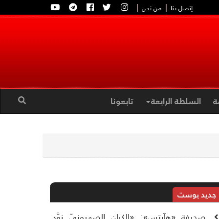
|
|
إتصل بنا
من نحن
ة
السلطة الرابعة
تابعونا
جديد بوست
صحيفة «هآرتس»: «الكيان الصهيونيّ زوَّد