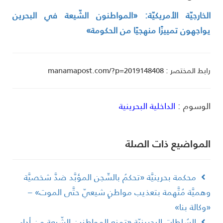
لخارجيّة الأمريكيّة: «المواطنون الشّيعة في البحرين
واجهون تمييزًا منهجيًا من الحكومة»
ط المختصر : manamapost.com/?p=2019148408
لوسوم :
الداخلية البحرينية
لمواضیع ذات الصلة
محكمة بحرينيَّة «تحكمُ بالسِّجن المؤبَّد ضدَّ شخصيَّة
هميَّة مُتَّهمة بتعذيب مواطنٍ شيعيّ حتَّى الموت» –
وكالة بنا»
السُلطات البحرينيّة «تمنع المواطنين الشّيعة من أداء