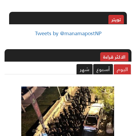
تويتر
Tweets by @manamapostNP
الاکثر قراءة
ليوم
أسبوع
شهر