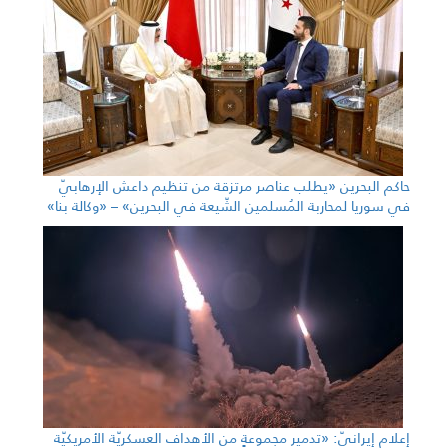
حاكم البحرين «يطلب عناصر مرتزقة من تنظيم داعش الإرهابيّ
في سوريا لمحاربة المُسلمين الشّيعة في البحرين» – «وكالة بنا»
إعلام إيرانيّ: «تدمير مجموعةٍ من الأهداف العسكريّة الأمريكيّة