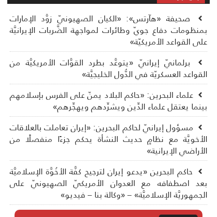
صحيفة «هآرتس»: «الكيان الصهيونيّ زوَّد الإمارات
نظومات دفاع جويّ وطائرات لمواجهة الضَّربات الإيرانيَّة
ى القواعد الأمريكيّة»
برلمانيّ إيرانيّ «يتوعَّد بطرد القوَّات الأمريكيَّة من
قواعد العسكريّة في الدُّول الخليجيَّة»
علماء البحرين: «حاكم البلاد يمنّ على الفرس بإسلامهم
نما يعتقل علماء الدِّين ويشرِّدهم ويهجِّرهم»
مسؤول إيرانيّ لحاكم البحرين: «إيران تعاملت بالعلاقات
أخويَّة مع نظامٍ حديث النشأة يحكم جزءًا منفصلًا من
أراضي الإيرانية»
حاكم البحرين «يدعو إيران لترجيح كفَّة الأخُوَّة الإسلاميَّة
د اصطفافه مع العدوان الأمريكيّ الصهيونيّ على
جمهوريَّة الإسلاميَّة» – «وكالة بنا – فيديو»