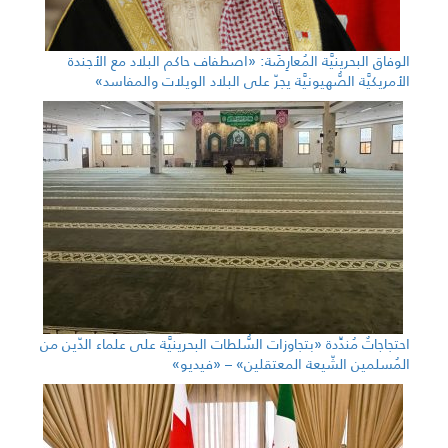
الوفاق البحرينيَّة المُعارِضَة: «اصطفاف حاكم البلاد مع الأجندة
الأمريكيَّة الصُّهيونيَّة يجرّ على البلاد الويلات والمفاسد»
احتجاجاتٌ مُندِّدة «بتجاوزات السُّلطات البحرينيَّة على علماء الدّين من
المُسلمين الشّيعة المعتقلين» – «فيديو»