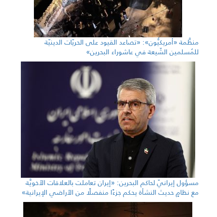
منظَّمة «أمريكيُّون»: «تصاعد القيود على الحريّات الدينيّة
للمُسلمين الشّيعة في عاشوراء البحرين»
مسؤول إيرانيّ لحاكم البحرين: «إيران تعاملت بالعلاقات الأخويَّة
مع نظامٍ حديث النشأة يحكم جزءًا منفصلًا من الأراضي الإيرانية»