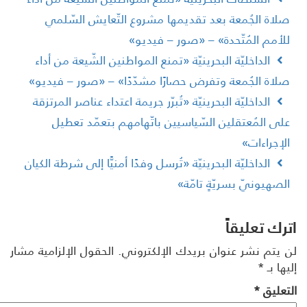
لاة الجُمعة بعد تقديمها مشروع التّعايش السّلمي
لأمم المُتّحدة» – «صور – فيديو»
الداخليّة البحرينيّة «تمنع المواطنين الشّيعة من أداء
لاة الجُمعة وتفرض حصارًا مشدّدًا» – «صور – فيديو»
الداخليّة البحرينيّة «تُبرّر جريمة اعتداء عناصر المرتزقة
لى المُعتقلين السّياسيين باتّهامهم بتعمّد تعطيل
لإجراءات»
الداخليّة البحرينيّة «تُرسل وفدًا أمنيًّا إلى شرطة الكيان
لصهيونيّ بسريّةٍ تامّة»
رك تعليقاً
 يتم نشر عنوان بريدك الإلكتروني.
الحقول الإلزامية مشار
ها بـ
*
تعليق
*