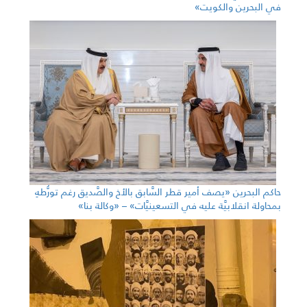
في البحرين والكويت»
حاكم البحرين «يصف أمير قطر السَّابق بالأخ والصَّديق رغم تورُّطهِ
بمحاولة انقلابيَّة عليه في التسعينيَّات» – «وكالة بنا»