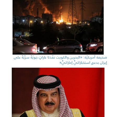
صحيفة أمريكيّة: «البحرين والكويت نفّذتا غاراتٍ جويّةً سرّيّةً على
إيران بدعمٍ استخباراتيٍّ إماراتيٍّ»