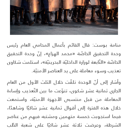
نامة بوست: قال القائم بأعمال المحامي العام رئيس
حدة التحقيق الخاصّة «محمد الهزاع»، إنّ وحدة التحقيق
لخاصّة «التّابعة لوزارة الداخليّة البحرينيّة»، استلمت شكاوى
عذيب وسوء معاملة على يد العناصر الأمنيّة.
أشار إلى أنّ الوحدة تلقّت خلال الثلث الأول من العام
لجاري ثمانية عشر شكوى، تنوّعت ما بين التّعذيب وإساءة
لمعاملة من قبل منتسبي الأجهزة الأمنيّة، واستمعت
لال هذه الفترة إلى أقوال ثمانية عشر شاكيًا وشاهدًا،
يما استجوبت خمسة متهمين ومشتبه فيهم من عناصر
لشرطة، وعرضت ثلاثة عشر شاكيًا على شعبة الطّب