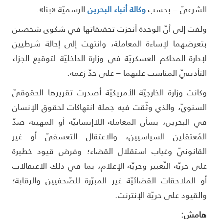
لشرعيّ – بحسب
وكالة أنباء البحرين
الرسميّة «بنا».
لفت إلى أنّ الوحدة أنجزت تحقيقاتها في شكوى شخصين
تعرضهما لإساءة المعاملة، وانتهت إلى إحالة شرطيين
إدارة المحاكم العسكريّة في وزارة الداخليّة لتوقيع الجزاء
لتأديبيّ المناسب عليهما – على حدّ زعمه.
كانت وزارة الخارجيّة الأمريكيّة أصدرت تقريرها الحقوقيّ
لسنويّ، والذي وثّقت فيه جملة انتهاكات لحقوق الإنسان
ي البحرين، بشأن المعاملة اللاإنسانيّة أو المهينة ضدّ
لمُعتقلين السياسيين، والاعتقال التعسفيّ أو غير
لقانونيّ وغياب استقلال القضاء؛ وفرض قيود خطيرة
لى حريّة التّعبير وحريّة الإعلام، بما في ذلك الاعتقالات
و الملاحقات القضائيّة غير المبرّرة للصّحفيين والرقابة؛
القيود على حريّة الإنترنت.
امش: