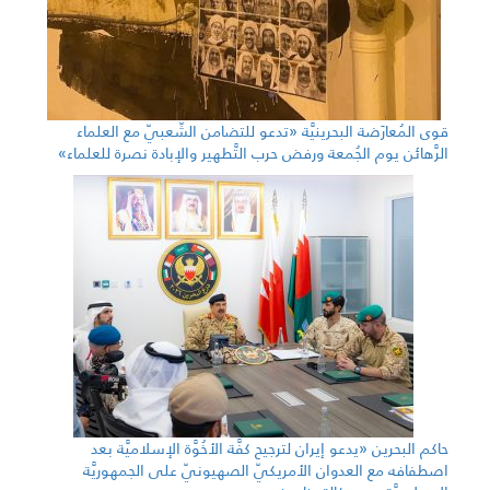
قوى المُعارَضة البحرينيَّة «تدعو للتضامن الشّعبيّ مع العلماء
الرَّهائن يوم الجُمعة ورفض حرب التَّطهير والإبادة نصرة للعلماء»
حاكم البحرين «يدعو إيران لترجيح كفَّة الأخُوَّة الإسلاميَّة بعد
اصطفافه مع العدوان الأمريكيّ الصهيونيّ على الجمهوريَّة