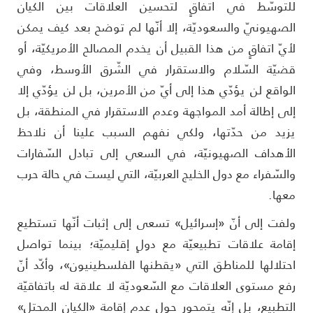
لتوسّط في اتفاقٍ لتحسين العلاقات بين الكيان
لصهيونيّ والسعوديّة، إلا أنّها لم توضح بعد كيف يمكن
أيّ اتفاقٍ من هذا القبيل أن يخدم المصالح الأمريكيّة، أو
ضيّة السّلام والاستقرار في الشّرق الأوسط، وفي
لواقع لن يؤدّي هذا إلى أيّ من الأمرين، بل لن يؤدّي إلا
لى إطالة أمد المواجهة وعدم الاستقرار في المنطقة، بل
زيد من حدّتها، ولكي نفهم السبب علينا أن نلاحظ
لأهداف الصهيونيّة، في السعي إلى تبادل السّفارات
السّفراء مع دول الخليج العربيّة، التي ليست في حالة حرب
عها.
لفت إلى أنّ «إسرائيل» تسعى إلى إثبات أنّها تستطيع
قامة علاقات تطبيعيّة مع دولٍ إقليميّة؛ بينما تواصل
حتلالها للمناطق التي «يقطنها الفلسطينيون»، وأكّد أنّ
فع مستوى العلاقات مع السّعوديّة لا علاقة له باتفاقيّة
لتطبيع، بل إنّه يتمحور حول عدم إقامة «الكيان المحتل»