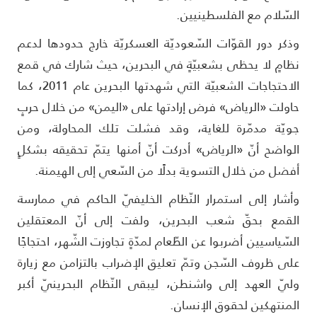
لسّلام مع الفلسطينيين.
ذكر دور القوّات السّعوديّة العسكريّة خارج حدودها لدعم
ظامٍ لا يحظى بشعبيّةٍ في البحرين، حيث شارك في قمع
الاحتجاجات الشعبيّة التي شهدتها البحرين عام 2011، كما
اولت «الرياض» فرض إرادتها على «اليمن» من خلال حربٍ
ويّة مدمّرة للغاية، وقد فشلت تلك المحاولة، ومن
لواضح أنّ «الرياض» أدركت أنّ أمنها يتمّ تحقيقه بشكلٍ
فضل من خلال التسوية بدلًا من السّعي إلى الهيمنة.
أشار إلى استمرار النّظام الخليفيّ الحاكم في ممارسة
لقمع بحقّ شعب البحرين، ولفت إلى أنّ المعتقلين
لسّياسيين أضربوا عن الطّعام لمدّةٍ تجاوزت الشّهر، احتجاجًا
لى ظروف السّجن وتمّ تعليق الإضراب بالتزامن مع زيارة
ليّ العهد إلى واشنطن، ليبقى النّظام البحرينيّ أكبر
لمنتهكين لحقوق الإنسان.