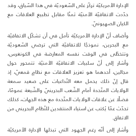
لإدارة الأمريكيّة تركّز على السّعوديّة في هذا السّياق، وقد
دّدت الاتفاقيّة الأمنيّة ثمنًا مقابل تطبيع العلاقات مع
لكيان الصهيونيّ.
أضاف أنّ الإدارة الأمريكيّة تأمل في أن تشكّل الاتفاقيّة
ع البحرين، نموذجًا للاتفاقيّة التي ترضي السّعوديّة
تتخطّى في الوقت نفسه المعارضة في الكونغرس،
أشار إلى أنّ سلبيات الاتفاقيّة الأمنيّة تتمحور حول
جالين، أحدهما هو تعزيز العلاقات مع نظامٍ قمعيّ، إذ
ال إنّ ذلك يحمل معه التّداعيات على صعيد سمعة
لولايات المتّحدة أمام الشّعب البحرينيّ والشّيعة عمومًا،
ضلًا عن علاقات الولايات المتّحدة مع هذه الجهات، كذلك
حدّث عمّا يُكتب عن استياء المنتقدين للنّظام البحريني من
لاتفاق.
أشار إلى أنّه رغم الجهود التي تبذلها الإدارة الأمريكيّة