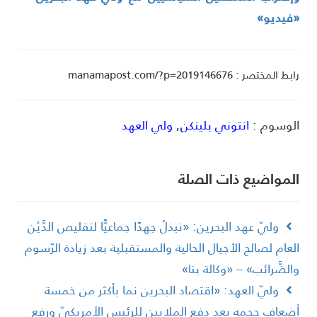
فيديو»
ط المختصر : manamapost.com/?p=2019146676
لوسوم :
انتوني بلينكن
,
ولي العهد
لمواضیع ذات الصلة
وليّ عهد البحرين: «نبذلُ جهدًا جماعيًّا لتقليص الدَّيْن
لعام لصالح الأجيال الحالية والمستقبلية بعد زيادة الرّسوم
الضَّرائب» – «وكالة بنا»
وليّ العهد: «اقتصاد البحرين نما بأكثر من خمسة
ضعاف حجمه بعد دفع الملايين للرئيس الأمريكيّ ورفع