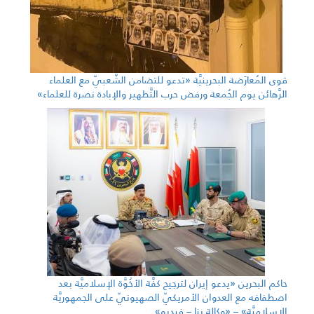
قوى المُعارَضة البحرينيَّة «تدعو للتضامن الشّعبيّ مع العلماء
الرَّهائن يوم الجُمعة ورفض حرب التَّطهير والإبادة نصرة للعلماء»
حاكم البحرين «يدعو إيران لترجيح كفَّة الأخُوَّة الإسلاميَّة بعد
اصطفافه مع العدوان الأمريكيّ الصهيونيّ على الجمهوريَّة
الإسلاميَّة» – «وكالة بنا – فيديو»