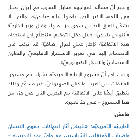
اعتبر أنّ مسألة المواجهة مقابل التقارب مع إيران تدخل
ي اللعبة الأكبر التي تلعبها إدارة «بايدن»، والتي لا
شكّل اتفاق البحرين سوى جزء منها، وقال وزير الخارجيّة
أنتوني بلينكن» خلال حفل التوقيع: «نتطلّع إلى استخدام
ذه الاتفاقيّة كإطار عملٍ لدولٍ إضافيّة قد ترغب في
لانضمام إلينا في تعزيز الاستقرار الإقليميّ والتعاون
لاقتصاديّ والابتكار التكنولوجيّ».
لفت إلى أنّ مشروع الإدارة الأمريكيّة بشراء رفع مستوى
لعلاقات بين العرب والكيان الصهيونيّ، غير مسوّغ وذلك
نطبق أيضًا على الاتفاقيّة مع البحرين التي هي جزء من
ذا المشروع – على حدّ تعبيره.
امش:
لخارجيّة الأمريكيّة: «بلينكن أثار انتهاكات حقوق الانسان
إضراب المُعتقلين السّياسيين مع وليّ عهد البحرين» –