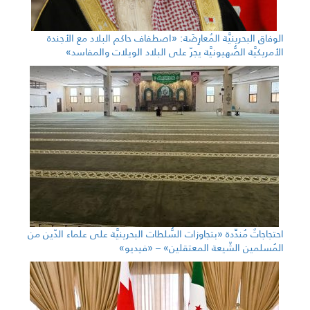
الوفاق البحرينيَّة المُعارِضَة: «اصطفاف حاكم البلاد مع الأجندة
الأمريكيَّة الصُّهيونيَّة يجرّ على البلاد الويلات والمفاسد»
احتجاجاتٌ مُندِّدة «بتجاوزات السُّلطات البحرينيَّة على علماء الدّين من
المُسلمين الشّيعة المعتقلين» – «فيديو»