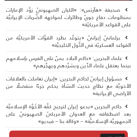
صحيفة «هآرتس»: «الكيان الصهيونيّ زوَّد الإمارات
نظومات دفاع جويّ وطائرات لمواجهة الضَّربات الإيرانيَّة
ى القواعد الأمريكيّة»
برلمانيّ إيرانيّ «يتوعَّد بطرد القوَّات الأمريكيَّة من
قواعد العسكريّة في الدُّول الخليجيَّة»
علماء البحرين: «حاكم البلاد يمنّ على الفرس بإسلامهم
نما يعتقل علماء الدِّين ويشرِّدهم ويهجِّرهم»
مسؤول إيرانيّ لحاكم البحرين: «إيران تعاملت بالعلاقات
أخويَّة مع نظامٍ حديث النشأة يحكم جزءًا منفصلًا من
أراضي الإيرانية»
حاكم البحرين «يدعو إيران لترجيح كفَّة الأخُوَّة الإسلاميَّة
د اصطفافه مع العدوان الأمريكيّ الصهيونيّ على
جمهوريَّة الإسلاميَّة» – «وكالة بنا – فيديو»