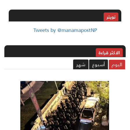
تويتر
Tweets by @manamapostNP
الاکثر قراءة
ليوم
أسبوع
شهر