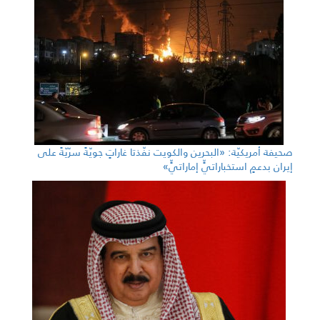
صحيفة أمريكيّة: «البحرين والكويت نفّذتا غاراتٍ جويّةً سرّيّةً على
إيران بدعمٍ استخباراتيٍّ إماراتيٍّ»