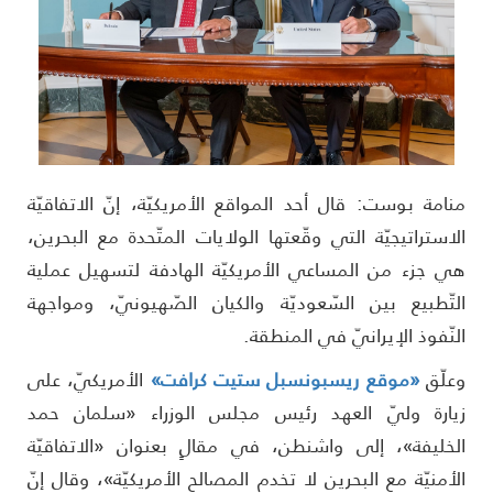
نامة بوست: قال أحد المواقع الأمريكيّة، إنّ الاتفاقيّة
لاستراتيجيّة التي وقّعتها الولايات المتّحدة مع البحرين،
ي جزء من المساعي الأمريكيّة الهادفة لتسهيل عملية
لتّطبيع بين السّعوديّة والكيان الصّهيونيّ، ومواجهة
لنّفوذ الإيرانيّ في المنطقة.
علّق
«موقع ريسبونسبل ستيت كرافت»
الأمريكيّ، على
يارة وليّ العهد رئيس مجلس الوزراء «سلمان حمد
لخليفة»، إلى واشنطن، في مقالٍ بعنوان «الاتفاقيّة
لأمنيّة مع البحرين لا تخدم المصالح الأمريكيّة»، وقال إنّ