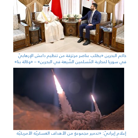
حاكم البحرين «يطلب عناصر مرتزقة من تنظيم داعش الإرهابيّ
في سوريا لمحاربة المُسلمين الشّيعة في البحرين» – «وكالة بنا»
إعلام إيرانيّ: «تدمير مجموعةٍ من الأهداف العسكريّة الأمريكيّة