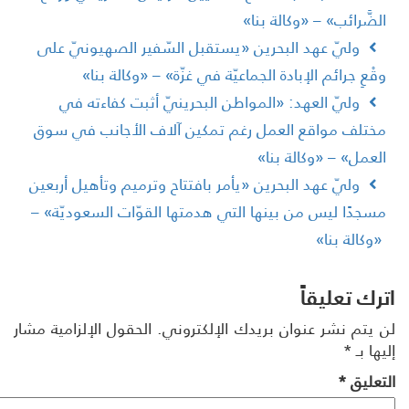
لضَّرائب» – «وكالة بنا»
وليّ عهد البحرين «يستقبل السّفير الصهيونيّ على
قْعِ جرائم الإبادة الجماعيّة في غزّة» – «وكالة بنا»
وليّ العهد: «المواطن البحرينيّ أثبت كفاءته في
ختلف مواقع العمل رغم تمكين آلاف الأجانب في سوق
لعمل» – «وكالة بنا»
وليّ عهد البحرين «يأمر بافتتاح وترميم وتأهيل أربعين
سجدًا ليس من بينها التي هدمتها القوّات السعوديّة» –
وكالة بنا»
رك تعليقاً
 يتم نشر عنوان بريدك الإلكتروني.
الحقول الإلزامية مشار
ها بـ
*
تعليق
*