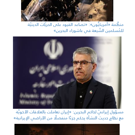
منظَّمة «أمريكيُّون»: «تصاعد القيود على الحريّات الدينيّة
للمُسلمين الشّيعة في عاشوراء البحرين»
مسؤول إيرانيّ لحاكم البحرين: «إيران تعاملت بالعلاقات الأخويَّة
مع نظامٍ حديث النشأة يحكم جزءًا منفصلًا من الأراضي الإيرانية»