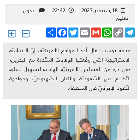
18,سبتمبر,2023 |
22:42 |
بدون
تعليق
Share
Facebook
Twitter
Email
Gmail
WhatsApp
Copy
Telegr
Link
منامة بوست: قال أحد المواقع الأمريكيّة، إنّ الاتفاقيّة
الاستراتيجيّة التي وقّعتها الولايات المتّحدة مع البحرين،
هي جزء من المساعي الأمريكيّة الهادفة لتسهيل عملية
التّطبيع بين السّعوديّة والكيان الصّهيونيّ، ومواجهة
النّفوذ الإيرانيّ في المنطقة.