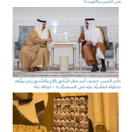
في البحرين والكويت»
حاكم البحرين «يصف أمير قطر السَّابق بالأخ والصَّديق رغم تورُّطهِ
بمحاولة انقلابيَّة عليه في التسعينيَّات» – «وكالة بنا»