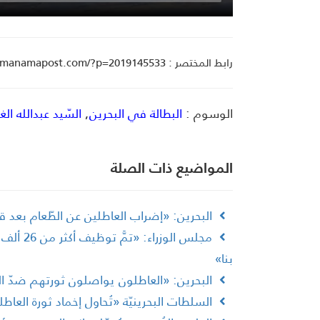
رابط المختصر : manamapost.com/?p=2019145533
الوسوم :
البطالة في البحرين
,
السّيد عبدالله ال
المواضیع ذات الصلة
البحرين: «إضراب العاطلين عن الطّعام بعد 
بنا»
البحرين: «العاطلون يواصلون ثورتهم ضدّ ال
السلطات البحرينيّة «تُحاول إخماد ثورة العاط