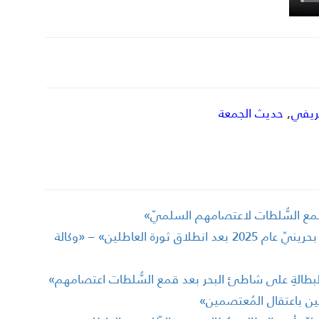
غريفي
,
حديث الجمعة
قمع السُّلطات لاعتصامهم السلميّ»
مجلس الوزراء: «تمَّ توظيف أكثر من 26 ألف بحرينيّ عام 2025 بعد انطلاق ثورة العاطلين» – «وكالة
بطالةِ على شاطئ البحر بعد قمع السُّلطات اعتصامهم»
لين باعتقال المُعتصمين»