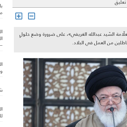
تعليق
با
من
ال
«العلّامة السّيد عبدالله الغريفي»، على ضرورة وضع حلولٍ
ال
العاطلين من العمل في البلاد.
– 
ال
وت
شي
ال
لل