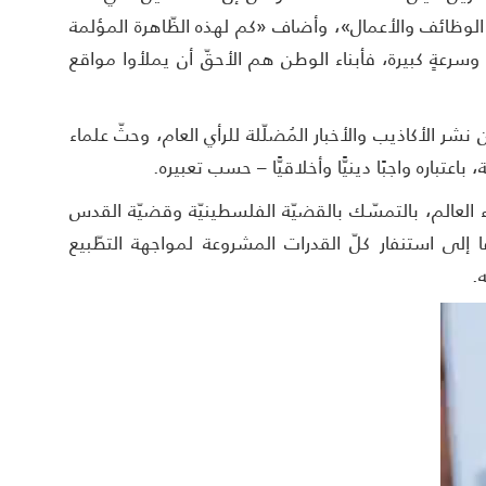
لوظائف والأعمال»، وأضاف «كم لهذه الظّاهرة المؤلمة
ٍ وسرعةٍ كبيرة، فأبناء الوطن هم الأحقّ أن يملأوا مواقع
شر الأكاذيب والأخبار المُضلّلة للرأي العام، وحثّ علماء
باعتباره واجبًا دينيًّا وأخلاقيًّا – حسب تعبيره.
العالم، بالتمسّك بالقضيّة الفلسطينيّة وقضيّة القدس
دعا إلى استنفار كلّ القدرات المشروعة لمواجهة التطّبيع
.