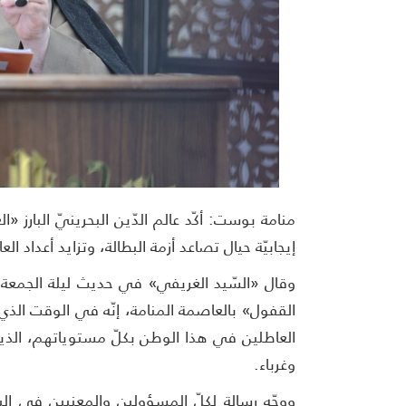
منامة بوست: أكّد عالم الدّين البحرينيّ البارز 
إيجابيّة حيال تصاعد أزمة البطالة، وتزايد أعداد ا
وقال «السّيد الغريفي» في حديث ليلة الجمعة
القفول» بالعاصمة المنامة، إنّه في الوقت الذي 
العاطلين في هذا الوطن بكلّ مستوياتهم، الذ
وغرباء.
ووجّه رسالة لكلّ المسؤولين والمعنيين في ال