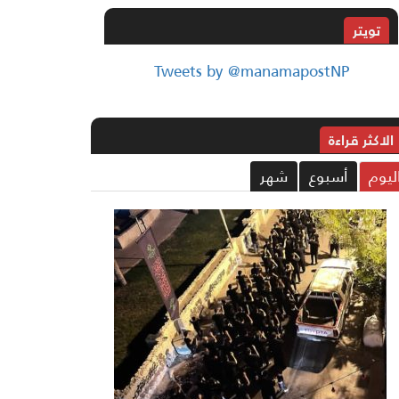
تويتر
Tweets by @manamapostNP
الاکثر قراءة
ليوم
أسبوع
شهر