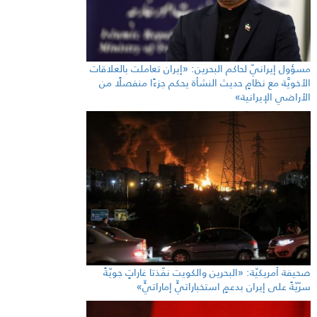
مسؤول إيرانيّ لحاكم البحرين: «إيران تعاملت بالعلاقات
الأخويَّة مع نظامٍ حديث النشأة يحكم جزءًا منفصلًا من
الأراضي الإيرانية»
صحيفة أمريكيّة: «البحرين والكويت نفّذتا غاراتٍ جويّةً
سرّيّةً على إيران بدعمٍ استخباراتيٍّ إماراتيٍّ»