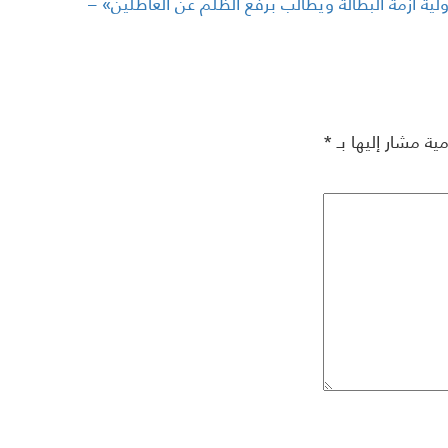
يّة أزمة البطالة ويُطالب برفع الظّلم عن العاطلين» –
مية مشار إليها بـ
*