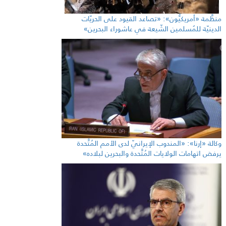
منظَّمة «أمريكيُّون»: «تصاعد القيود على الحريّات
الدينيّة للمُسلمين الشّيعة في عاشوراء البحرين»
وكالة «إرنا»: «المندوب الإيرانيّ لدى الأمم المُتَّحدة
يرفض اتهامات الولايات المُتَّحدة والبحرين لبلاده»