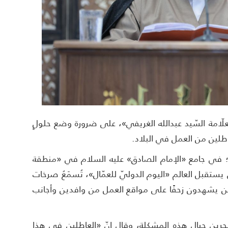
«العلّامة السّيد عبدالله الغريفي»، على ضرورة وضع حلولٍ
لعاطلين من العمل في البلاد.
؛ في جامع «الإمام الصادق» عليه السلام في «منطقة
يستقبل العالم «اليوم الدوليّ للعمّال»، تُسمَعُ صرخات
ين يشهدون زحفًا على مواقع العمل من وافدين وأجانب
بحرين حيال هذه المشكلة، وقال إنّ «العاطلين في هذا