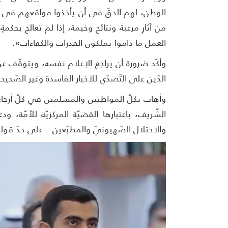
الوطن، لهم الحقّ في أن يأخذوا مواقعهم في ا
من آثارٍ مرعبة ونتائج وخيمة، إذا لم تعالج بحكمة
العمل ما داموا يملكون القدرات والكفاءات».
وأكّد ضرورة أن يراجع الإعلام نفسه، ويتوقّف عن ن
الدّين على التّصدّي للأخبار الفاسدة وغير الصّحيحة، 
وأهاب بكلّ المواطنين والمسلمين في كلّ أرجاء 
الشّريف، باعتبارها القضيّة المركزيّة للأمّة، و
والاحتلال الصّهيونيّ والمطبّعين – على حدّ قوله