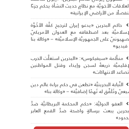
لعلاقات الأخويَّة مع نظامٍ حديث النشأة يحكم جزءًا
فصلًا من الأراضي الإيرانية»
حاكم البحرين «يدعو إيران لترجيح كفَّة الأخُوَّة
إسلاميَّة بعد اصطفافه مع العدوان الأمريكيّ
صهيونيّ على الجمهوريَّة الإسلاميَّة» – «وكالة بنا
فيديو»
منظَّمة «سيفيكوس»: «البحرين استغلَّت الحرب
إقليميَّة ذريعةً لسجن وإيذاء وقتل المواطنين
صاعد الانتهاكات»
النِّيابة البحرينيَّة «تطعن في حكم براءة عالم دين
عيّ وتُلَفِّق له تُهمًا إضافيَّة» – «وكالة بنا»
العفو الدوليَّة: «حكم المحكمة البريطانيَّة ضدَّ
بحرين يبعث برسالةٍ واضحة ضدَّ القمع العابر
حدود»