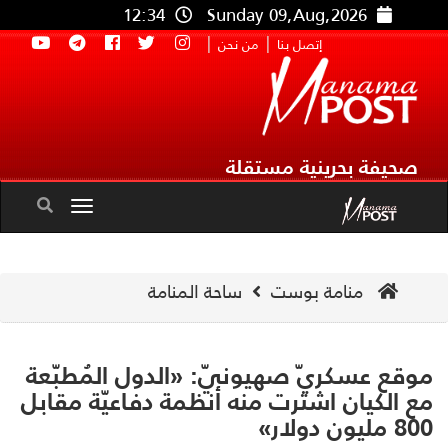
12:34
Sunday 09,Aug,2026
|
|
إتصل بنا
من نحن
صحيفة بحرينية مستقلة
Toggle
navigation
منامة بوست
ساحة المنامة
قع عسكريّ صهيونيّ: «الدول المُطبّعة
 الكيان اشترت منه أنظمة دفاعيّة مقابل
ون دولار»