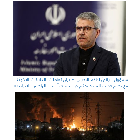
مسؤول إيرانيّ لحاكم البحرين: «إيران تعاملت بالعلاقات الأخويَّة
مع نظامٍ حديث النشأة يحكم جزءًا منفصلًا من الأراضي الإيرانية»