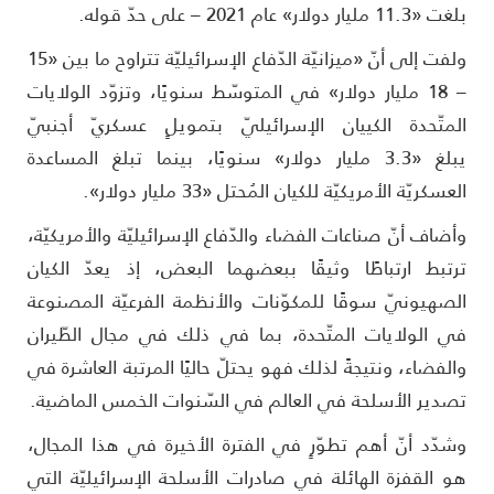
«11.3 مليار دولار» عام 2021 – على حدّ قوله.
ولفت إلى أنّ «ميزانيّة الدّفاع الإسرائيليّة تتراوح ما بين «15
– 18 مليار دولار» في المتوسّط سنويًا، وتزوّد الولايات
لمتّحدة الكييان الإسرائيليّ بتمويلٍ عسكريّ أجنبيّ
يبلغ «3.3 مليار دولار» سنويًا، بينما تبلغ المساعدة
عسكريّة الأمريكيّة للكيان المُحتل «33 مليار دولار».
أضاف أنّ صناعات الفضاء والدّفاع الإسرائيليّة والأمريكيّة،
رتبط ارتباطًا وثيقًا ببعضهما البعض، إذ يعدّ الكيان
لصهيونيّ سوقًا للمكوّنات والأنظمة الفرعيّة المصنوعة
ي الولايات المتّحدة، بما في ذلك في مجال الطّيران
الفضاء، ونتيجةً لذلك فهو يحتلّ حاليًا المرتبة العاشرة في
صدير الأسلحة في العالم في السّنوات الخمس الماضية.
شدّد أنّ أهم تطوّرٍ في الفترة الأخيرة في هذا المجال،
و القفزة الهائلة في صادرات الأسلحة الإسرائيليّة التي