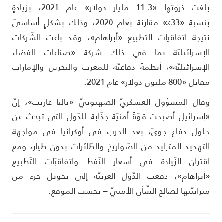
بلغت ذروتها «11.3 مليار دولار» عام 2021، بزيادةٍ
بنسبة «33٪» مقارنة بعام 2020، وذلك بشكلٍ أساسيّ
تيجة اتفاقيات التطبيع «أبراهام»، وقد باعت الشّركات
لإسرائيليّة بما في ذلك شركة «صناعات الفضاء
لإسرائيليّة»، أنظمةً دفاعيّة للمغرب والبحرين والإمارات
بل «800 مليون دولار» عام 2021.
قال المسؤول العسكريّ الصهيونيّ «تاليا غازيت»، إنّ
إسرائيل أصبحت قوّةً أمنيّة جذّابة للدّول التي تبحث عن
لول دفاعٍ جويّ، بعد الحرب في أوكرانيا في مواجهة
لتهديد المتزايد من الصّواريخ والطّائرات بدون طيار، ومع
قتران الزّيادة في أسعار النّفط واتفاقيّات التّطبيع
أبراهام»، دفعت الدّول العربيّة إلى تحويل جزءٍ من
يزانيّتها لصالح الشّأن الأمنيّ – بحسب الموقع.