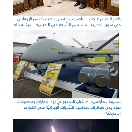
حاكم البحرين «يطلب عناصر مرتزقة من تنظيم داعش الإرهابيّ
في سوريا لمحاربة المُسلمين الشّيعة في البحرين» – «وكالة بنا»
صحيفة «هآرتس»: «الكيان الصهيونيّ زوَّد الإمارات بمنظومات
دفاع جويّ وطائرات لمواجهة الضَّربات الإيرانيَّة على القواعد
الأمريكيّة»