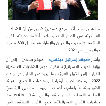
نامة بوست: أكّد موقع عسكريّ صّهيونيّ أنّ الصّناعات
لعسكريّة في الكيان المحتل، باعت أنظمةً دفاعيّة للدّول
المطّبعة «المغرب والبحرين والإمارات»، مقابل 800 مليون
ولار في عام 2021.
أشار
«موقع إسرائيل ديفنس»
– موقع رسميّ – إلى أنّ
زارة الحرب الإسرائيليّة قدّرت حجم الصّادرات العسكريّة
لكيان، إلى الدّول العربيّة بما يزيد عن المليار دولار عام
2022، ونتيجةً لحرب أوكرانيا واتفاقيات التّطبيع العربيّة
لصّهيونيّة «أبراهام»، أصبحت أوروبا المشتري الرئيسيّ
لأنظمة الأسلحة الإسرائيليّة، والتي تشكّل «41٪» من
ادرات الدّفاع الإسرائيليّة، يليها الدّول المطبّعة التي