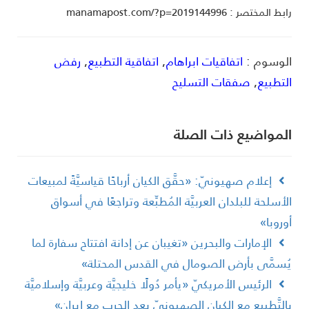
ط المختصر : manamapost.com/?p=2019144996
لوسوم :
اتفاقيات ابراهام
,
اتفاقية التطبيع
,
رفض
لتطبيع
,
صفقات التسليح
لمواضیع ذات الصلة
إعلام صهيونيّ: «حقَّق الكيان أرباحًا قياسيَّةً لمبيعات
لأسلحة للبلدان العربيَّة المُطبِّعة وتراجعًا في أسواق
وروبا»
الإمارات والبحرين «تغيبان عن إدانة افتتاح سفارة لما
ُسمَّى بأرض الصومال في القدس المحتلة»
الرئيس الأمريكيّ «يأمر دُولًا خليجيَّة وعربيَّة وإسلاميَّة
التَّطبيع مع الكيان الصهيونيّ بعد الحرب مع إيران»