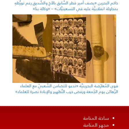
حاكم البحرين «يصف أمير قطر السَّابق بالأخ والصَّديق رغم تورُّطهِ
بمحاولة انقلابيَّة عليه في التسعينيَّات» – «وكالة بنا»
قوى المُعارَضة البحرينيَّة «تدعو للتضامن الشّعبيّ مع العلماء
الرَّهائن يوم الجُمعة ورفض حرب التَّطهير والإبادة نصرة للعلماء»
ساحة المنامة
مجهر المنامة