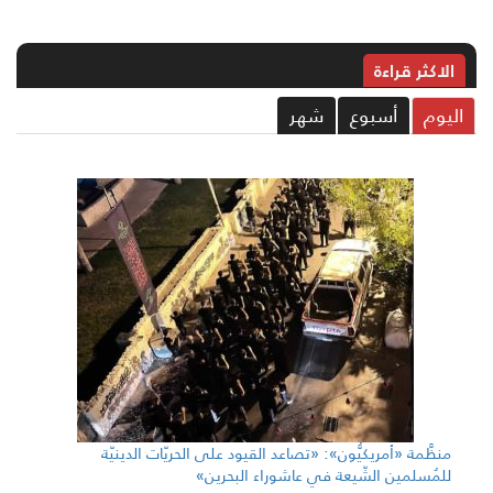
الاکثر قراءة
ليوم
أسبوع
شهر
منظَّمة «أمريكيُّون»: «تصاعد القيود على الحريّات الدينيّة
للمُسلمين الشّيعة في عاشوراء البحرين»