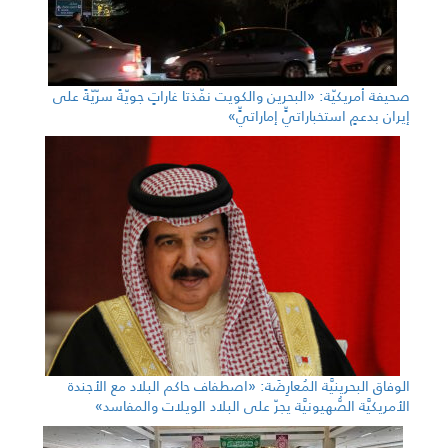
صحيفة أمريكيّة: «البحرين والكويت نفّذتا غاراتٍ جويّةً سرّيّةً على
إيران بدعمٍ استخباراتيٍّ إماراتيٍّ»
الوفاق البحرينيَّة المُعارِضَة: «اصطفاف حاكم البلاد مع الأجندة
الأمريكيَّة الصُّهيونيَّة يجرّ على البلاد الويلات والمفاسد»