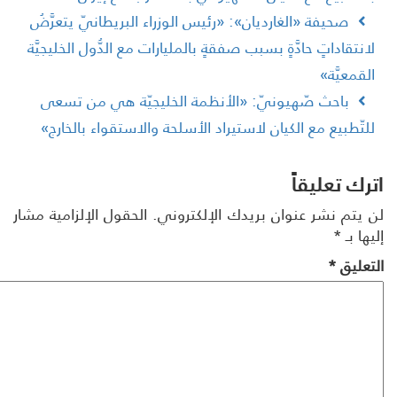
صحيفة «الغارديان»: «رئيس الوزراء البريطانيّ يتعرَّضُ
انتقاداتٍ حادَّةٍ بسبب صفقةٍ بالمليارات مع الدُّول الخليجيَّة
لقمعيَّة»
باحث صّهيونيّ: «الأنظمة الخليجيّة هي من تسعى
لتّطبيع مع الكيان لاستيراد الأسلحة والاستقواء بالخارج»
رك تعليقاً
 يتم نشر عنوان بريدك الإلكتروني.
الحقول الإلزامية مشار
ها بـ
*
تعليق
*