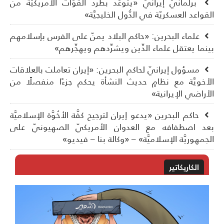
برلمانيّ إيرانيّ «يتوعَّد بطرد القوَّات الأمريكيَّة من
قواعد العسكريّة في الدُّول الخليجيَّة»
علماء البحرين: «حاكم البلاد يمنّ على الفرس بإسلامهم
نما يعتقل علماء الدِّين ويشرِّدهم ويهجِّرهم»
مسؤول إيرانيّ لحاكم البحرين: «إيران تعاملت بالعلاقات
أخويَّة مع نظامٍ حديث النشأة يحكم جزءًا منفصلًا من
أراضي الإيرانية»
حاكم البحرين «يدعو إيران لترجيح كفَّة الأخُوَّة الإسلاميَّة
د اصطفافه مع العدوان الأمريكيّ الصهيونيّ على
جمهوريَّة الإسلاميَّة» – «وكالة بنا – فيديو»
الكاريكاتير