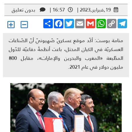
19,فبراير,2023 |
16:57 |
بدون تعليق
Share
Facebook
Twitter
Email
Gmail
WhatsApp
Copy
Telegr
Link
منامة بوست: أكّد موقع عسكريّ صّهيونيّ أنّ الصّناعات
العسكريّة في الكيان المحتل، باعت أنظمةً دفاعيّة للدّول
المطّبعة «المغرب والبحرين والإمارات»، مقابل 800
مليون دولار في عام 2021.