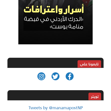
تابعونا على
تويتر
Tweets by @manamapostNP