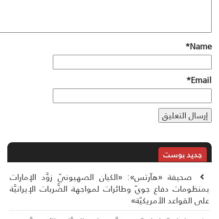
*
Na
*
Ema
جديد بوست
صحيفة «هآرتس»: «الكيان الصهيونيّ زوَّد الإمارات
نظومات دفاع جويّ وطائرات لمواجهة الضَّربات الإيرانيَّة
ى القواعد الأمريكيّة»