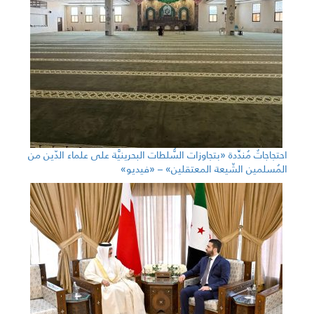
احتجاجاتٌ مُندِّدة «بتجاوزات السُّلطات البحرينيَّة على علماء الدّين من
المُسلمين الشّيعة المعتقلين» – «فيديو»