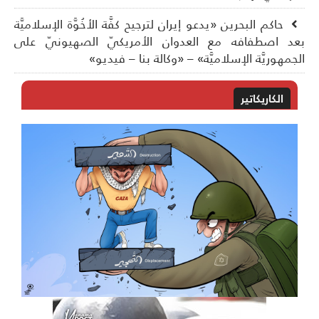
حاكم البحرين «يدعو إيران لترجيح كفَّة الأخُوَّة الإسلاميَّة
د اصطفافه مع العدوان الأمريكيّ الصهيونيّ على
جمهوريَّة الإسلاميَّة» – «وكالة بنا – فيديو»
الكاريكاتير