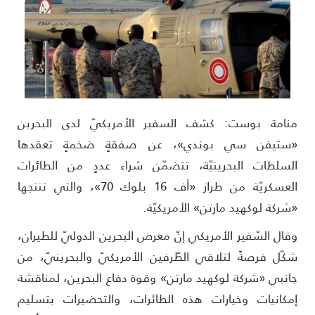
نامة بوست: كشف السفير الأمريكيّ لدى البحرين
ستيفن سي بوندي»، عن صفقةٍ ضخمةٍ تعقدها
لسلطات البحرينيّة، تتضمّن شراء عددٍ من الطائرات
العسكريّة من طراز «أف 16 بلوك 70»، والتي تنتجها
شركة لوكهيد مارتن» الأمريكيّة.
قال السّفير الأمريكي إنّ معرض البحرين الدوليّ للطيران،
كّل فرصةً لتلاقي الطّرفين الأمريكيّ والبحرينيّ، من
انبي «شركة لوكهيد مارتن» وقوة دفاع البحرين، لمناقشة
مكانيات وخيارات هذه الطائرات، والتحضيرات بتسليم