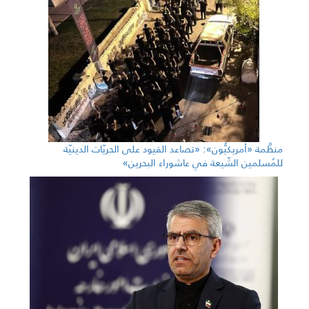
منظَّمة «أمريكيُّون»: «تصاعد القيود على الحريّات الدينيّة
للمُسلمين الشّيعة في عاشوراء البحرين»