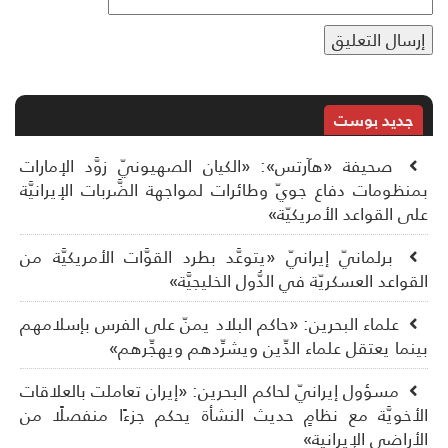
جديد بوست
صحيفة «هآرتس»: «الكيان الصهيونيّ زوَّد الإمارات
نظومات دفاع جويّ وطائرات لمواجهة الضَّربات الإيرانيَّة
ى القواعد الأمريكيّة»
برلمانيّ إيرانيّ «يتوعَّد بطرد القوَّات الأمريكيَّة من
قواعد العسكريّة في الدُّول الخليجيَّة»
علماء البحرين: «حاكم البلاد يمنّ على الفرس بإسلامهم
نما يعتقل علماء الدِّين ويشرِّدهم ويهجِّرهم»
مسؤول إيرانيّ لحاكم البحرين: «إيران تعاملت بالعلاقات
أخويَّة مع نظامٍ حديث النشأة يحكم جزءًا منفصلًا من
أراضي الإيرانية»