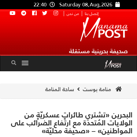
22:40
Saturday 08,Aug,2026
|
|
إتصل بنا
من نحن
صحيفة بحرينية مستقلة
Toggle
navigation
منامة بوست
ساحة المنامة
بحرين «تشتري طائراتٍ عسكريّةٍ من
ولايات المُتحدة مع ارتفاع الضرائب على
مواطنين» – «صحيفة محليّة»