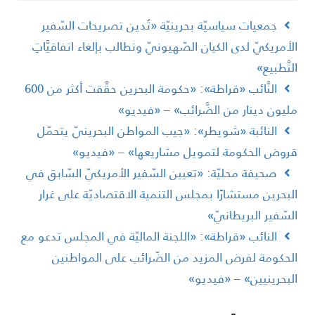
جمعيات سياسيّة بحرينيّة «تُدين تصريحات السّفير
لأمريكيّ لدى الكيان الصّهيونيّ وتطالب بإلغاء اتفاقيَّاتِ
لتَّطبيع»
النَّائب «قراطة»: «حكومة البحرين حقَّقت أكثر من 600
ليون دينار من الضَّرائب» – «فيديو»
النائبة «شويطر»: «جيب المواطن البحرينيّ يتحمّل
روض الحكومة لتمويل مشاريعها» – «فيديو»
صحيفة محليّة: «تعيين السّفير الأمريكيّ السّابق في
لبحرين مستشارًا بمجلس التنمية الاقتصاديّة على غرار
لسّفير البريطانيّ»
النائب «قراطة»: «اللجنة الماليّة في المجلس تدعو مع
لحكومة لفرض المزيد من الضّرائب على المواطنين
لبحرينيين» – «فيديو»