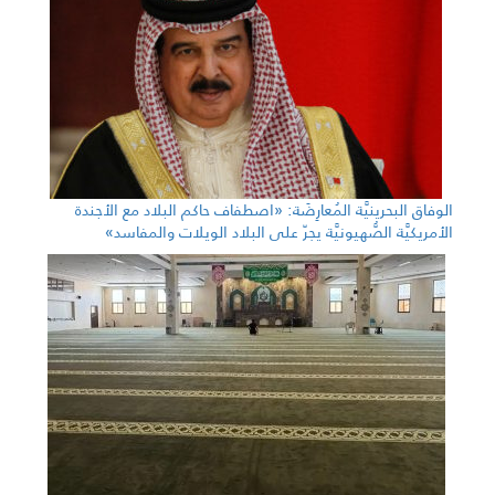
الوفاق البحرينيَّة المُعارِضَة: «اصطفاف حاكم البلاد مع الأجندة
الأمريكيَّة الصُّهيونيَّة يجرّ على البلاد الويلات والمفاسد»