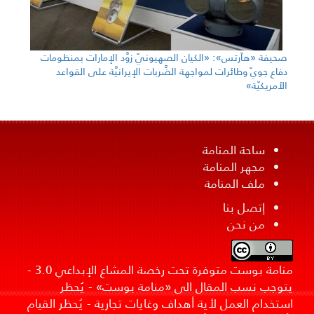
صحيفة «هآرتس»: «الكيان الصهيونيّ زوَّد الإمارات بمنظومات
دفاع جويّ وطائرات لمواجهة الضَّربات الإيرانيَّة على القواعد
الأمريكيّة»
ساحة المنامة
مجهر المنامة
ملف المنامة
إتصل بنا
من نحن
منامة بوست متوفرة تحت رخصة المشاع الإبداعي 3.0 -
يتوجب نسب المقال الى «منامة بوست» - يُحظر
استخدام العمل لأية أهداف وغايات تجارية - يُحظر القيام