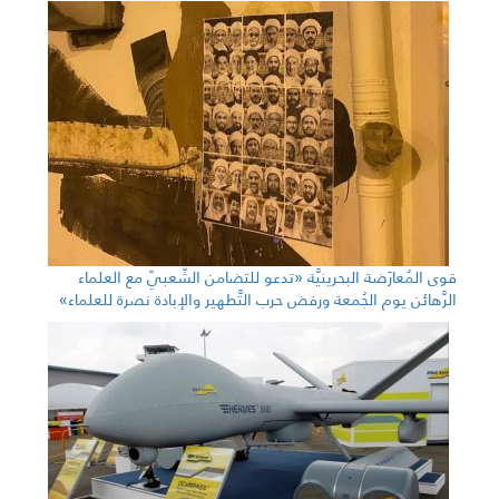
قوى المُعارَضة البحرينيَّة «تدعو للتضامن الشّعبيّ مع العلماء
الرَّهائن يوم الجُمعة ورفض حرب التَّطهير والإبادة نصرة للعلماء»