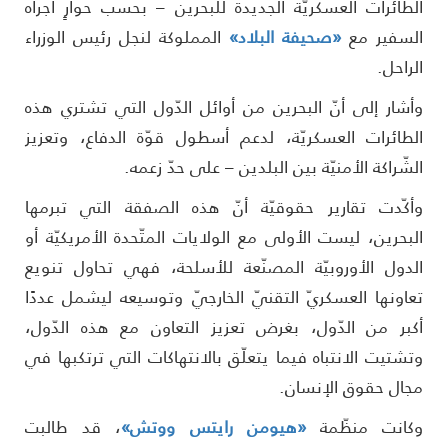
لطائرات العسكريّة الجديدة للبحرين – بحسب حوارٍ أجراه
لسفير مع
«صحيفة البلاد»
المملوكة لنجل رئيس الوزراء
لراحل.
أشار إلى أنّ البحرين من أوائل الدّول التي تشتري هذه
لطائرات العسكريّة، لدعم أسطول قوّة الدفاع، وتعزيز
لشّراكة الأمنيّة بين البلدين – على حدّ زعمه.
أكّدت تقارير حقوقيّة أنّ هذه الصفقة التي تبرمها
لبحرين، ليست الأولى مع الولايات المتّحدة الأمريكيّة أو
لدول الأوروبيّة المصنّعة للأسلحة، فهي تحاول تنويع
عاونها العسكريّ التقنيّ الخارجيّ وتوسيعه ليشمل عددًا
كبر من الدّول، بغرض تعزيز التعاون مع هذه الدّول،
تشتيت الانتباه فيما يتعلّق بالانتهاكات التي ترتكبها في
جال حقوق الإنسان.
كانت منظّمة
«هيومن رايتس ووتش»
، قد طالبت