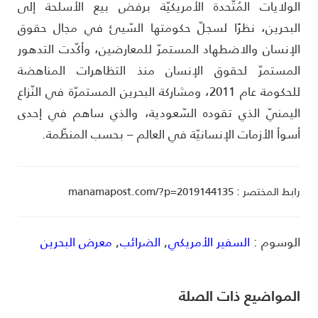
لولايات المُتّحدة الأمريكيّة برفض بيع الأسلحة إلى
لبحرين، نظرًا لسجلّ حكومتها السّيئ في مجال حقوق
لإنسان والاضطهاد المستمرّ للمعارضين، وأكّدت التدهور
لمستمرّ لحقوق الإنسان منذ التظاهرات المناهضة
للحكومة عام 2011، ومشاركة البحرين المستمرّة في النّزاع
ليمنيّ الذي تقوده السّعودية، والذي ساهم في إحدى
سوأ الأزمات الإنسانيّة في العالم – بحسب المنظّمة.
ط المختصر : manamapost.com/?p=2019144135
لوسوم :
السفير الأمريكي
,
الضرائب
,
معرض البحرين
لمواضیع ذات الصلة