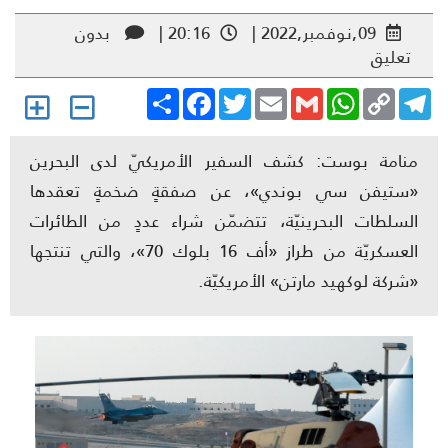
09,نوفمبر,2022 |
20:16 |
بدون
تعليق
Share
Facebook
Twitter
Email
Gmail
WhatsApp
Copy
Telegr
Link
منامة بوست: كشف السفير الأمريكيّ لدى البحرين
«ستيفن سي بوندي»، عن صفقةٍ ضخمةٍ تعقدها
السلطات البحرينيّة، تتضمّن شراء عددٍ من الطائرات
العسكريّة من طراز «أف 16 بلوك 70»، والتي تنتجها
«شركة لوكهيد مارتن» الأمريكيّة.