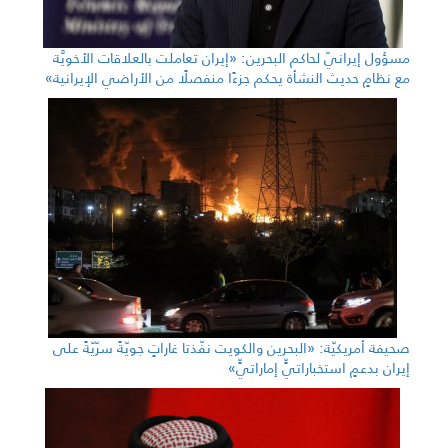
مسؤول إيرانيّ لحاكم البحرين: «إيران تعاملت بالعلاقات الأخويَّة
مع نظامٍ حديث النشأة يحكم جزءًا منفصلًا من الأراضي الإيرانية»
صحيفة أمريكيّة: «البحرين والكويت نفّذتا غاراتٍ جويّةً سرّيّةً على
إيران بدعمٍ استخباراتيٍّ إماراتيٍّ»