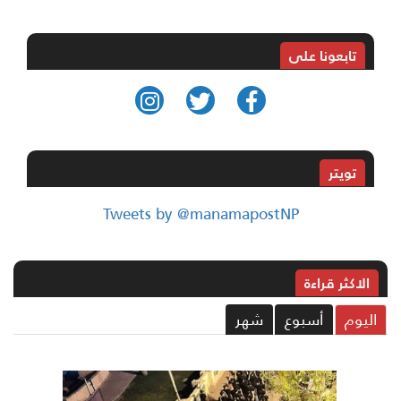
تابعونا على
تويتر
Tweets by @manamapostNP
الاکثر قراءة
ليوم
أسبوع
شهر