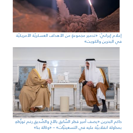
إعلام إيرانيّ: «تدمير مجموعةٍ من الأهداف العسكريّة الأمريكيّة
في البحرين والكويت»
حاكم البحرين «يصف أمير قطر السَّابق بالأخ والصَّديق رغم تورُّطهِ
بمحاولة انقلابيَّة عليه في التسعينيَّات» – «وكالة بنا»