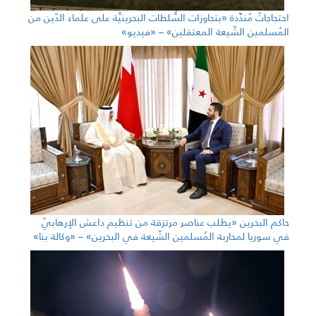
احتجاجاتٌ مُندِّدة «بتجاوزات السُّلطات البحرينيَّة على علماء الدّين من
المُسلمين الشّيعة المعتقلين» – «فيديو»
حاكم البحرين «يطلب عناصر مرتزقة من تنظيم داعش الإرهابيّ
في سوريا لمحاربة المُسلمين الشّيعة في البحرين» – «وكالة بنا»