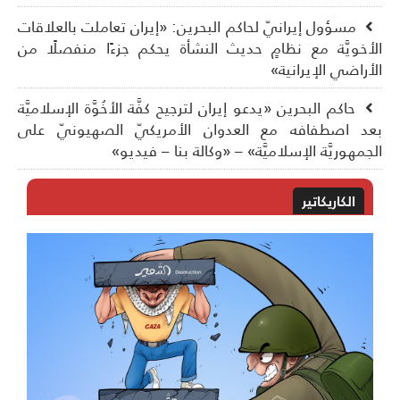
مسؤول إيرانيّ لحاكم البحرين: «إيران تعاملت بالعلاقات
أخويَّة مع نظامٍ حديث النشأة يحكم جزءًا منفصلًا من
أراضي الإيرانية»
حاكم البحرين «يدعو إيران لترجيح كفَّة الأخُوَّة الإسلاميَّة
د اصطفافه مع العدوان الأمريكيّ الصهيونيّ على
جمهوريَّة الإسلاميَّة» – «وكالة بنا – فيديو»
الكاريكاتير