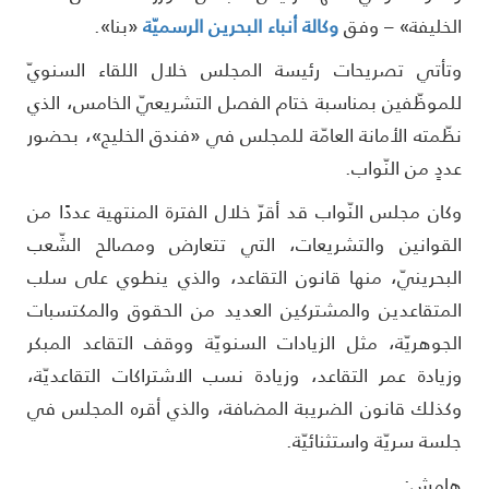
لخليفة» – وفق
وكالة أنباء البحرين الرسميّة
«بنا».
تأتي تصريحات رئيسة المجلس خلال اللقاء السنويّ
لموظّفين بمناسبة ختام الفصل التشريعيّ الخامس، الذي
ظّمته الأمانة العامّة للمجلس في «فندق الخليج»، بحضور
ددٍ من النّواب.
كان مجلس النّواب قد أقرّ خلال الفترة المنتهية عددًا من
لقوانين والتشريعات، التي تتعارض ومصالح الشّعب
لبحرينيّ، منها قانون التقاعد، والذي ينطوي على سلب
لمتقاعدين والمشتركين العديد من الحقوق والمكتسبات
لجوهريّة، مثل الزيادات السنويّة ووقف التقاعد المبكر
زيادة عمر التقاعد، وزيادة نسب الاشتراكات التقاعديّة،
كذلك قانون الضريبة المضافة، والذي أقره المجلس في
لسة سريّة واستثنائيّة.
امش: