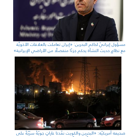
مسؤول إيرانيّ لحاكم البحرين: «إيران تعاملت بالعلاقات الأخويَّة
مع نظامٍ حديث النشأة يحكم جزءًا منفصلًا من الأراضي الإيرانية»
صحيفة أمريكيّة: «البحرين والكويت نفّذتا غاراتٍ جويّةً سرّيّةً على