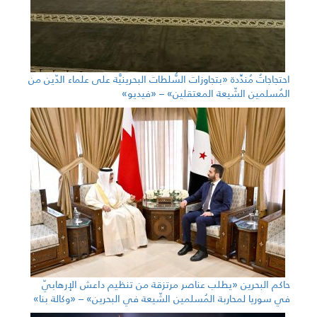
احتجاجاتٌ مُندِّدة «بتجاوزات السُّلطات البحرينيَّة على علماء الدّين من
المُسلمين الشّيعة المعتقلين» – «فيديو»
حاكم البحرين «يطلب عناصر مرتزقة من تنظيم داعش الإرهابيّ
في سوريا لمحاربة المُسلمين الشّيعة في البحرين» – «وكالة بنا»