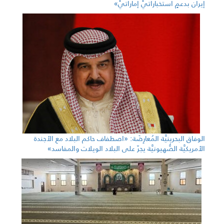
إيران بدعمٍ استخباراتيٍّ إماراتيٍّ»
الوفاق البحرينيَّة المُعارِضَة: «اصطفاف حاكم البلاد مع الأجندة
الأمريكيَّة الصُّهيونيَّة يجرّ على البلاد الويلات والمفاسد»