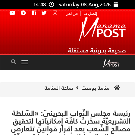
14:48
Saturday 08,Aug,2026
|
|
إتصل بنا
من نحن
صحيفة بحرينية مستقلة
Toggle
navigation
منامة بوست
ساحة المنامة
يسة مجلس النّواب البحرينيّ: «السّلطة
تشريعيّة سخّرتْ كافّة إمكانياتها لتحقيق
الح الشّعب بعد إقرار قوانين تتعارض