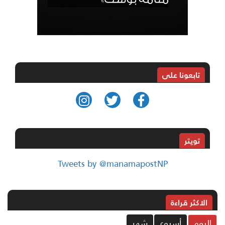
تابعونا على
تويتر
Tweets by @manamapostNP
الاکثر قراءة
ليوم
أسبوع
شهر