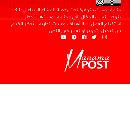
منامة بوست متوفرة تحت رخصة المشاع الإبداعي 3.0 -
يتوجب نسب المقال الى «منامة بوست» - يُحظر
استخدام العمل لأية أهداف وغايات تجارية - يُحظر القيام
بأي تعديل، تحوير أو تغيير في النص.