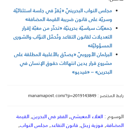
مجلس النواب البحرينيّ «يُقرّ في جلسة استثنائيّة
وسريّة على قانون ضريبة القيمة المضافة»
جمعيّات سياسيّة بحرينيّة «تحذّر من مغبّة إقرار
التعديلات لقانون التقاعد وتُحمّل النوّاب والشورى
المسؤوليّة»
البرلمان الأوروبيّ «يصدّق بالأغلبية المطلقة على
مشروع قرار يدين انتهاكات حقوق الإنسان في
البحرين» – «فيديو»
ط المختصر : manamapost.com/?p=2019143849
لوسوم :
الغلاء المعيشي
,
الفقر في البحرين
,
القيمة
لمضافة
,
فوزية زينل
,
قانون التقاعد
,
مجلس النواب
,