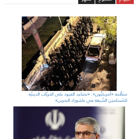
منظَّمة «أمريكيُّون»: «تصاعد القيود على الحريّات الدينيّة
للمُسلمين الشّيعة في عاشوراء البحرين»