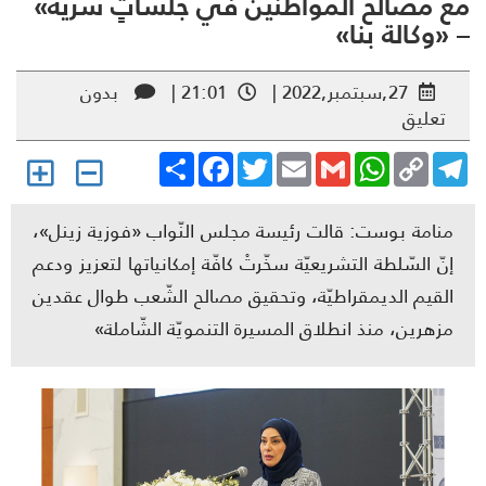
 مصالح المواطنين في جلساتٍ سريّة»
«وكالة بنا»
27,سبتمبر,2022 |
21:01 |
بدون
تعليق
Share
Facebook
Twitter
Email
Gmail
WhatsApp
Copy
Telegr
Link
منامة بوست: قالت رئيسة مجلس النّواب «فوزية زينل»،
إنّ السّلطة التشريعيّة سخّرتْ كافّة إمكانياتها لتعزيز ودعم
القيم الديمقراطيّة، وتحقيق مصالح الشّعب طوال عقدين
مزهرين، منذ انطلاق المسيرة التنمويّة الشّاملة»