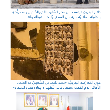
حاكم البحرين «يصف أمير قطر السَّابق بالأخ والصَّديق رغم تورُّطهِ
بمحاولة انقلابيَّة عليه في التسعينيَّات» – «وكالة بنا»
قوى المُعارَضة البحرينيَّة «تدعو للتضامن الشّعبيّ مع العلماء
الرَّهائن يوم الجُمعة ورفض حرب التَّطهير والإبادة نصرة للعلماء»