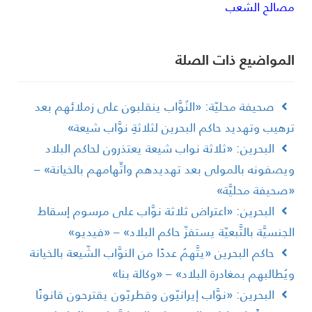
صالح الشعب
لمواضیع ذات الصلة
صحيفة محليّة: «النُوَّاب ينقلبون على زملائهم بعد
رهيب وتهديد حاكم البحرين لثلاثةِ نوَّاب شيعة»
البحرين: «ثلاثة نواب شيعة يعتذرون لحاكم البلاد
يصفونه بالمولى بعد تهديدهم واتِّهامهم بالخيانة» –
صحيفة محليَّة»
البحرين: «اعتراض ثلاثة نوَّاب على مرسوم إسقاط
لجنسيَّة بالتَّبعيّة يستفزّ حاكم البلاد» – «فيديو»
حاكم البحرين «يتَّهمُ عددًا من النوَّاب الشّيعة بالخيانة
يُطالبهم بمغادرة البلاد» – «وكالة بنا»
البحرين: «نوَّاب إيرانيّون وقطريّون يقترحون قانونًا