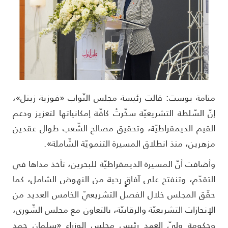
نامة بوست: قالت رئيسة مجلس النّواب «فوزية زينل»،
نّ السّلطة التشريعيّة سخّرتْ كافّة إمكانياتها لتعزيز ودعم
لقيم الديمقراطيّة، وتحقيق مصالح الشّعب طوال عقدين
زهرين، منذ انطلاق المسيرة التنمويّة الشّاملة».
أضافت أنّ المسيرة الديمقراطيّة للبحرين، تأخذ مداها في
لتقدّم، وتنفتح على آفاقٍ رحبة من النهوض الشامل، كما
قّق المجلس خلال الفصل التشريعيّ الخامس العديد من
لإنجازات التشريعيّة والرقابيّة، بالتعاون مع مجلس الشّورى،
حكومة وليّ العهد رئيس مجلس الوزراء «سلمان حمد