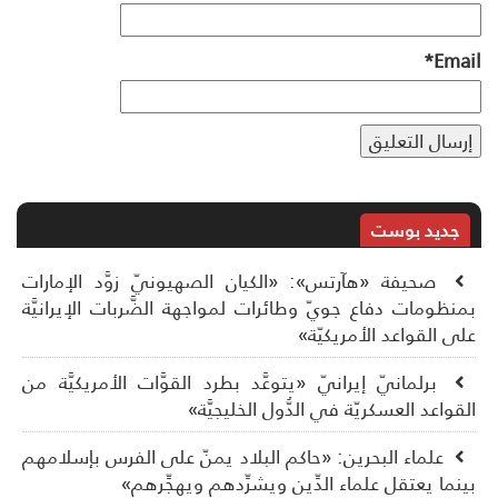
*
Ema
جديد بوست
صحيفة «هآرتس»: «الكيان الصهيونيّ زوَّد الإمارات
نظومات دفاع جويّ وطائرات لمواجهة الضَّربات الإيرانيَّة
ى القواعد الأمريكيّة»
برلمانيّ إيرانيّ «يتوعَّد بطرد القوَّات الأمريكيَّة من
قواعد العسكريّة في الدُّول الخليجيَّة»
علماء البحرين: «حاكم البلاد يمنّ على الفرس بإسلامهم
نما يعتقل علماء الدِّين ويشرِّدهم ويهجِّرهم»