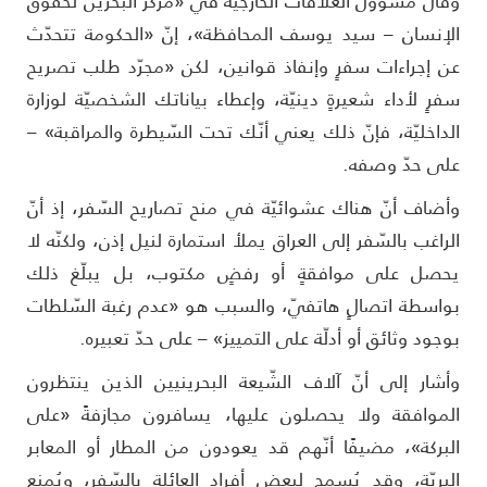
قال مسؤول العلاقات الخارجيّة في «مركز البحرين لحقوق
لإنسان – سيد يوسف المحافظة»، إنّ «الحكومة تتحدّث
ن إجراءات سفرٍ وإنفاذ قوانين، لكن «مجرّد طلب تصريح
فرٍ لأداء شعيرةٍ دينيّة، وإعطاء بياناتك الشخصيّة لوزارة
لداخليّة، فإنّ ذلك يعني أنّك تحت السّيطرة والمراقبة» –
لى حدّ وصفه.
أضاف أنّ هناك عشوائيّة في منح تصاريح السّفر، إذ أنّ
لراغب بالسّفر إلى العراق يملأ استمارة لنيل إذن، ولكنّه لا
حصل على موافقةٍ أو رفضٍ مكتوب، بل يبلّغ ذلك
واسطة اتصالٍ هاتفيّ، والسبب هو «عدم رغبة السّلطات
وجود وثائق أو أدلّة على التمييز» – على حدّ تعبيره.
أشار إلى أنّ آلاف الشّيعة البحرينيين الذين ينتظرون
لموافقة ولا يحصلون عليها، يسافرون مجازفةً «على
لبركة»، مضيفًا أنّهم قد يعودون من المطار أو المعابر
لبريّة، وقد يُسمح لبعض أفراد العائلة بالسّفر، ويُمنع