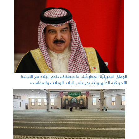
الوفاق البحرينيَّة المُعارِضَة: «اصطفاف حاكم البلاد مع الأجندة
الأمريكيَّة الصُّهيونيَّة يجرّ على البلاد الويلات والمفاسد»