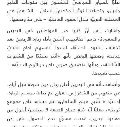
ظرًا للسياق السياسيّ المشحون بين حكومات الخليج
إيران، وتصاعد التوتّر المذهبيّ السنيّ – الشيعيّ في
لمنطقة العربيّة خلال العقود الماضيّة – على حدّ وصفها.
أشارت إلى أنّ كثيرًا من المواطنين في البحرين
السعوديّة حزموا حقائبهم، آملين بأداء زيارة الأربعين بعد
خفيف القيود الصحيّة، ليجدوا أنفسهم أمام عقباتٍ
ديدة، وصفها البعض بأنّها «أكثر تشدّدًا من السّنوات
لسّابقة»، وبأنّها «تضييق صريح على حرياتهم الدينيّة» –
سب تعبيرها.
أضافت أنّه في البحرين أعلن رجال دين شيعة قبل أيام،
ن منعهم من السّفر إلى العراق مع بداية موسم الزيارة،
ذ غرّد «الشّيخ ميثم السلمان» عبر حسابه على «موقع
تويتر»، معلنًا أنّه مُنع صباح الجمعة 9 سبتمبر/ أيلول من
غادرة البحرين، «تحت مسوّغ عدم الحصول على إذنٍ
سبق للسّفر إلى العراق من الجهات المعنيّة»، وهو نفس