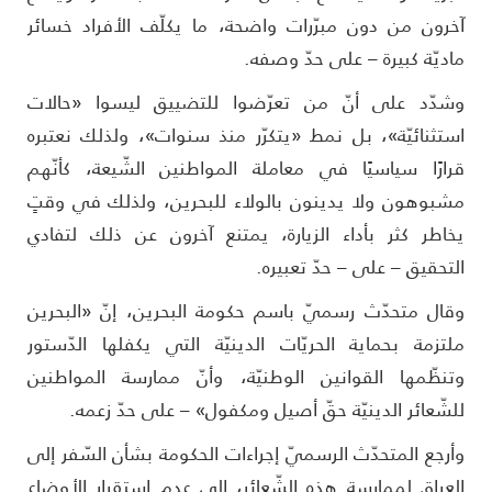
خرون من دون مبرّرات واضحة، ما يكلّف الأفراد خسائر
اديّة كبيرة – على حدّ وصفه.
شدّد على أنّ من تعرّضوا للتضييق ليسوا «حالات
ستثنائيّة»، بل نمط «يتكرّر منذ سنوات»، ولذلك نعتبره
رارًا سياسيًا في معاملة المواطنين الشّيعة، كأنّهم
شبوهون ولا يدينون بالولاء للبحرين، ولذلك في وقتٍ
خاطر كثر بأداء الزيارة، يمتنع آخرون عن ذلك لتفادي
لتحقيق – على – حدّ تعبيره.
قال متحدّث رسميّ باسم حكومة البحرين، إنّ «البحرين
لتزمة بحماية الحريّات الدينيّة التي يكفلها الدّستور
تنظّمها القوانين الوطنيّة، وأنّ ممارسة المواطنين
لشّعائر الدينيّة حقّ أصيل ومكفول» – على حدّ زعمه.
أرجع المتحدّث الرسميّ إجراءات الحكومة بشأن السّفر إلى
لعراق لممارسة هذه الشّعائر، إلى عدم استقرار الأوضاع