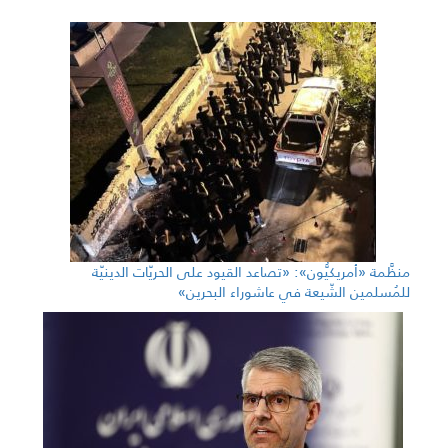
منظَّمة «أمريكيُّون»: «تصاعد القيود على الحريّات الدينيّة
للمُسلمين الشّيعة في عاشوراء البحرين»