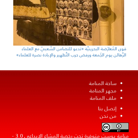
قوى المُعارَضة البحرينيَّة «تدعو للتضامن الشّعبيّ مع العلماء
الرَّهائن يوم الجُمعة ورفض حرب التَّطهير والإبادة نصرة للعلماء»
ساحة المنامة
مجهر المنامة
ملف المنامة
إتصل بنا
من نحن
منامة بوست متوفرة تحت رخصة المشاع الإبداعي 3.0 -