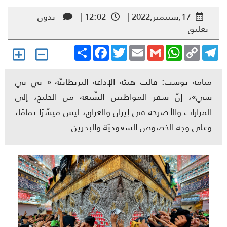
17,سبتمبر,2022 |
12:02 |
بدون
تعليق
Share
Facebook
Twitter
Email
Gmail
WhatsApp
Copy
Telegr
Link
منامة بوست: قالت هيئة الإذاعة البريطانيّة « بي بي
سي»، إنّ سفر المواطنين الشّيعة من الخليج، إلى
المزارات والأضرحة في إيران والعراق، ليس ميسّرًا تمامًا،
وعلى وجه الخصوص السعوديّة والبحرين