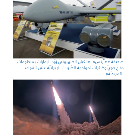
صحيفة «هآرتس»: «الكيان الصهيونيّ زوَّد الإمارات بمنظومات
دفاع جويّ وطائرات لمواجهة الضَّربات الإيرانيَّة على القواعد
الأمريكيّة»