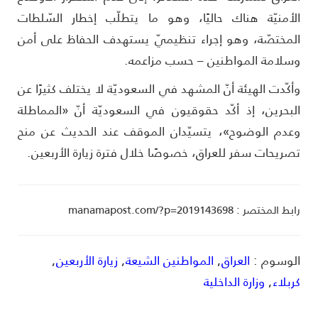
لأمنيّة هناك حاليًا، وهو ما يتطلّب إخطار السّلطات
لمختصّة، وهو إجراء تنظيميّ يستهدف الحفاظ على أمن
سلامة المواطنين – حسب مزاعمه.
أكّدت الهيئة أنّ المشهد في السعوديّة لا يختلف كثيرًا عن
لبحرين، إذ أكّد حقوقيون في السعوديّة أنّ «المماطلة
عدم الوضوح»، يتسيّدان الموقف عند الحديث عن منح
صريحات سفر للعراق، خصوصًا خلال فترة زيارة الأربعين.
ط المختصر : manamapost.com/?p=2019143698
لوسوم :
العراق
,
المواطنين الشيعة
,
زيارة الأربعين
,
ربلاء
,
وزارة الداخلية