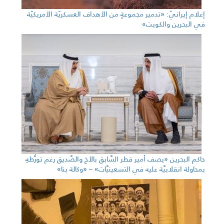
إعلام إيرانيّ: «تدمير مجموعةٍ من الأهداف العسكريّة الأمريكيّة
في البحرين والكويت»
حاكم البحرين «يصف أمير قطر السَّابق بالأخ والصَّديق رغم تورُّطهِ
بمحاولة انقلابيَّة عليه في التسعينيَّات» – «وكالة بنا»