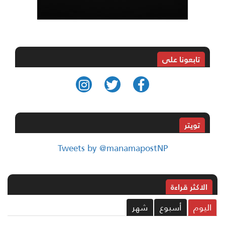
تابعونا على
تويتر
Tweets by @manamapostNP
الاکثر قراءة
ليوم
أسبوع
شهر