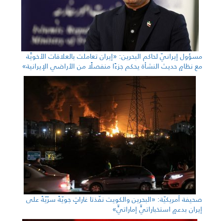
مسؤول إيرانيّ لحاكم البحرين: «إيران تعاملت بالعلاقات الأخويَّة
مع نظامٍ حديث النشأة يحكم جزءًا منفصلًا من الأراضي الإيرانية»
صحيفة أمريكيّة: «البحرين والكويت نفّذتا غاراتٍ جويّةً سرّيّةً على
إيران بدعمٍ استخباراتيٍّ إماراتيٍّ»