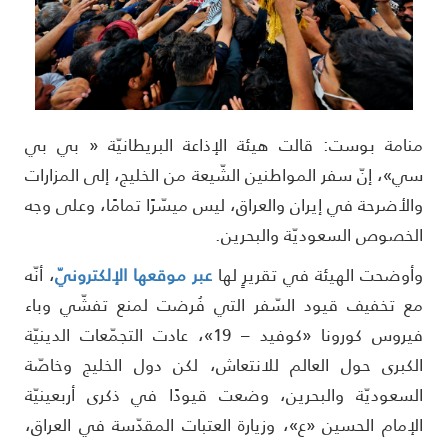
نامة بوست: قالت هيئة الإذاعة البريطانيّة « بي بي
ي»، إنّ سفر المواطنين الشّيعة من الخليج، إلى المزارات
الأضرحة في إيران والعراق، ليس ميسّرًا تمامًا، وعلى وجه
لخصوص السعوديّة والبحرين.
أوضحت الهيئة في تقريرٍ لها
عبر موقعها الإلكترونيّ
، أنّه
ع تخفيف قيود السّفر التي فُرضت لمنع تفشّي وباء
فيروس كورونا «كوفيد – 19»، عادت التجمّعات الدينيّة
لكبرى حول العالم للانتعاش، لكن دول الخليج وخاصّة
لسعوديّة والبحرين، وضعت قيودًا في ذكرى أربعينيّة
لإمام الحسين «ع»، وزيارة العتبات المقدّسة في العراق،