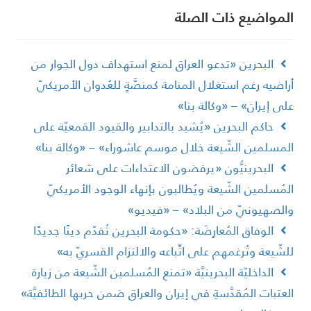
لمواضیع ذات الصلة
البحرين «تدعو العراق لمنع استهداف دول الجوار من
راضيه رغم استغلال المنامة كمنصَّةٍ للعُدوان الأمريكيّ
لى إيران» – «وكالة بنا»
حاكم البحرين «يُشيد بالتدابير والقيود القمعيّة على
لمسلمين الشّيعة خلال موسم عاشوراء» – «وكالة بنا»
البحرينيُّون «يرفضون الاعتداءات على شعائر
لمُسلمين الشّيعة ويُطالبون بإنهاء الوجود الأمريكيّ
الصهيونيّ من البلاد» – «فيديو»
الوفاق المُعارِضَة: «حكومة البحرين تُقدّم دينًا جديدًا
لشّيعة وتُرغمهم على اتِّباعه والالتزام القسريّ به»
الداخليّة البحرينيَّة «تمنع المُسلمين الشّيعة من زيارة
لعتبات المُقدَّسةِ في إيران والعراق ضمن حربها الطائفيَّة»