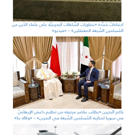
احتجاجاتٌ مُندِّدة «بتجاوزات السُّلطات البحرينيَّة على علماء الدّين من
المُسلمين الشّيعة المعتقلين» – «فيديو»
حاكم البحرين «يطلب عناصر مرتزقة من تنظيم داعش الإرهابيّ
في سوريا لمحاربة المُسلمين الشّيعة في البحرين» – «وكالة بنا»