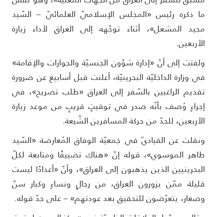
ا ذكره رئيس «المجلس الإسلاميّ العلمائيّ – السّيد
جيد المشعل»، أثناء توجّهه إلى العراق لأداء زيارة
لأربعين.
لفتت إلى أنّ «إدارة شؤون الجنسيّة والجوازات والإقامة»
ي وزارة الداخليّة البحرينيّة، أعلنت قبل أسابيع عن ضرورة
قديم الراغبين بالسّفر إلى العراق «طلب تصريح»، في
جراءٍ وُصف بأنّه صدر في توقيتٍ قريبٍ من موعد زيارة
لأربعين، للحدّ من حركة المسافرين الشّيعة.
نقلت عن القياديّ في جمعيّة الوفاق المُعارضة «السّيد
اهر الموسوي»، قوله إنّ «هناك تضييقًا ومتابعة لكلّ
لبحرينيين الذين يذهبون إلى العراق»، وأنّ «أعدادًا ليست
ليلة ممّن يزورون العراق، من رجالٍ ونساءٍ وكبار سنّ
صغار، يتعرّضون للتحقيق بعد عودتهم» – على حدّ قوله.