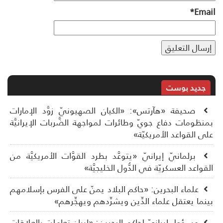
*
Ema
جديد بوست
صحيفة «هآرتس»: «الكيان الصهيونيّ زوَّد الإمارات
نظومات دفاع جويّ وطائرات لمواجهة الضَّربات الإيرانيَّة
ى القواعد الأمريكيّة»
برلمانيّ إيرانيّ «يتوعَّد بطرد القوَّات الأمريكيَّة من
قواعد العسكريّة في الدُّول الخليجيَّة»
علماء البحرين: «حاكم البلاد يمنّ على الفرس بإسلامهم
نما يعتقل علماء الدِّين ويشرِّدهم ويهجِّرهم»
مسؤول إيرانيّ لحاكم البحرين: «إيران تعاملت بالعلاقات