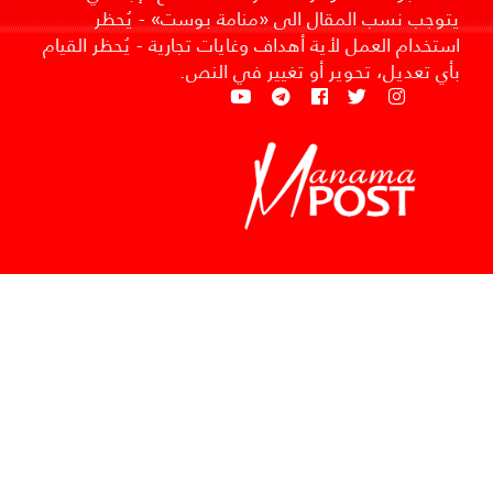
يتوجب نسب المقال الى «منامة بوست» - يُحظر
استخدام العمل لأية أهداف وغايات تجارية - يُحظر القيام
بأي تعديل، تحوير أو تغيير في النص.