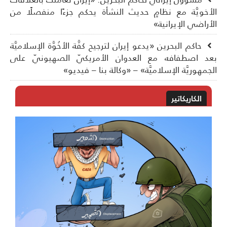
أخويَّة مع نظامٍ حديث النشأة يحكم جزءًا منفصلًا من
أراضي الإيرانية»
حاكم البحرين «يدعو إيران لترجيح كفَّة الأخُوَّة الإسلاميَّة
د اصطفافه مع العدوان الأمريكيّ الصهيونيّ على
جمهوريَّة الإسلاميَّة» – «وكالة بنا – فيديو»
الكاريكاتير