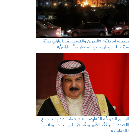
صحيفة أمريكيّة: «البحرين والكويت نفّذتا غاراتٍ جويّةً
سرّيّةً على إيران بدعمٍ استخباراتيٍّ إماراتيٍّ»
الوفاق البحرينيَّة المُعارِضَة: «اصطفاف حاكم البلاد مع
الأجندة الأمريكيَّة الصُّهيونيَّة يجرّ على البلاد الويلات
والمفاسد»