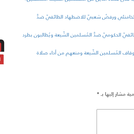
د الخامنئي ورفضٌ شعبيّ للاضطهاد الطائفيّ ضدَّ
ائفيّ الحكوميّ ضدَّ المُسلمين الشّيعة ويُطالبون بطرد
 أوقاف المُسلمين الشّيعة ومنعهم من أداء صلاة
ا
مية مشار إليها بـ
*