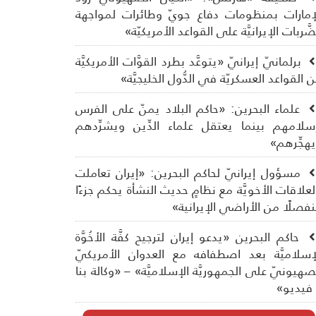
إمارات بمنظومات دفاع جويّ وطائرات لمواجهة
ضَّربات الإيرانيَّة على القواعد الأمريكيّة»
برلمانيّ إيرانيّ «يتوعَّد بطرد القوَّات الأمريكيَّة
 القواعد العسكريّة في الدُّول الخليجيَّة»
علماء البحرين: «حاكم البلاد يمنّ على الفرس
سلامهم بينما يعتقل علماء الدِّين ويشرِّدهم
هجِّرهم»
مسؤول إيرانيّ لحاكم البحرين: «إيران تعاملت
لعلاقات الأخويَّة مع نظامٍ حديث النشأة يحكم جزءًا
فصلًا من الأراضي الإيرانية»
حاكم البحرين «يدعو إيران لترجيح كفَّة الأخُوَّة
إسلاميَّة بعد اصطفافه مع العدوان الأمريكيّ
صهيونيّ على الجمهوريَّة الإسلاميَّة» – «وكالة بنا
فيديو»