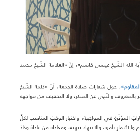
«آية الله الشّيخ عيسى قاسم»، إنّ «العلامة الشّيخ محمد
لمقاوم»
، حول شعارات صلاة الجمعة، أنّ «كلمة الشّيخ
ر بالمعروف والنّهي عن المنكر، ولا التخفيف من مواجهة
تِ المؤثّرةِ في المواجهة، واختيارِ الوقتِ المناسبِ لكلٍّ
لاِئتمارِ بأمره، والانتهاءِ بنهيه، ومعاداةِ من عاداهُ وكادَ