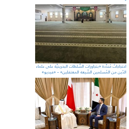
احتجاجاتٌ مُندِّدة «بتجاوزات السُّلطات البحرينيَّة على علماء
الدّين من المُسلمين الشّيعة المعتقلين» – «فيديو»