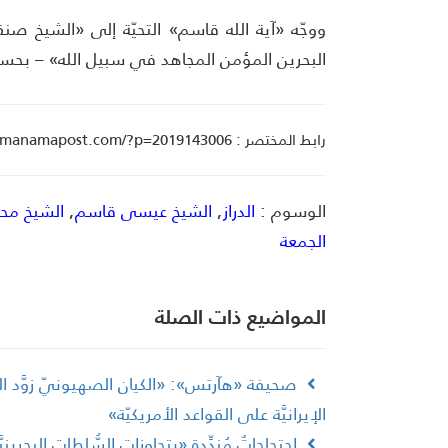
ووجّه «آية الله قاسم» التحيّة إلى «الشيخ صنق
البحرين المؤمن المجاهد في سبيل الله» – بحسب
رابط المختصر : manamapost.com/?p=2019143006
الوسوم :
الدراز
,
الشيخ عيسى قاسم
,
الشيخ مح
الجمعة
المواضیع ذات الصلة
صحيفة «هآرتس»: «الكيان الصهيونيّ زوَّد ال
الإيرانيَّة على القواعد الأمريكيّة»
احتجاجاتٌ مُندِّدة «بتجاوزات السُّلطات البحري