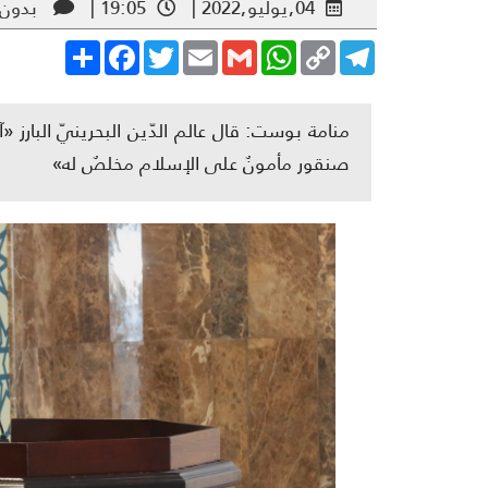
04,يوليو,2022 |
19:05 |
بدون 
Share
Facebook
Twitter
Email
Gmail
WhatsApp
Copy
Telegram
Link
منامة بوست: قال عالم الدّين البحرينيّ البارز 
صنقور مأمونٌ على الإسلام مخلصٌ له»