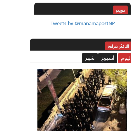
تويتر
Tweets by @manamapostNP
الاکثر قراءة
ليوم
أسبوع
شهر