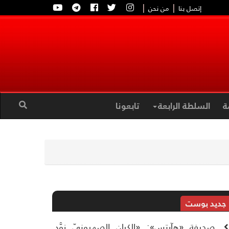
|
|
إتصل بنا
من نحن
ة
السلطة الرابعة
تابعونا
جديد بوست
صحيفة «هآرتس»: «الكيان الصهيونيّ زوَّد