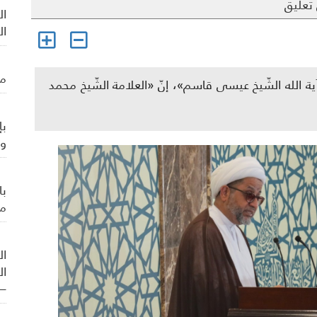
تعليق
ال
ال
من
«آية الله الشّيخ عيسى قاسم»، إنّ «العلامة الشّيخ محمد
بإ
وي
با
من
ال
ال
– 