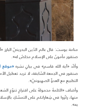
منامة بوست: قال عالم الدّين البحرينيّ البارز 
صنقور مأمونٌ على الإسلام مخلصٌ له».
وأكّد «آية الله قاسم» في بيانٍ نشره
«موقع ا
صنقور في الجمعة السّابقة، لا تريد تعطيل الأم
التطبيع مع العدوِّ الصهيونيّ».
وأضاف «الكلمةُ محمولةٌ على اقتراحِ تنوّعِ الشعارا
منها، ركّزوا في شِعاراتكم على التمسّكِ بالإسلامِ وا
به».