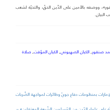
ور»، ووصفه بالأمين على الدِّين الحقّ، والتحيّة لشعب
 البيان.
مد صنقور
,
الكيان الصهيوني
,
الكيان المؤقت
,
صلاة
إمارات بمنظومات دفاع جويّ وطائرات لمواجهة الضَّربات
نيَّة على علماء الدّين من المُسلمين الشّيعة المعتقلين» –