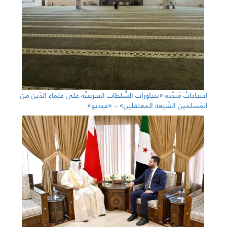
احتجاجاتٌ مُندِّدة «بتجاوزات السُّلطات البحرينيَّة على علماء الدّين من
المُسلمين الشّيعة المعتقلين» – «فيديو»