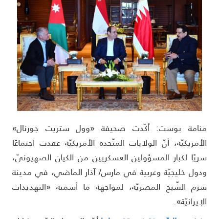
نامة بوست: أكّدت صحيفة «وول ستريت جورنال»
لأمريكيّة، أنّ الولايات المتّحدة الأمريكيّة عقدت اجتماعًا
ريًا لكبار المسؤولين العسكريين من الكيان الصهيونيّ،
دول خليجيّة وعربية في مارس/ آذار الماضي، في مدينة
رم الشّيخ المصريّة، لمواجهة ما أسمته «التهديدات
لإيرانيّة».