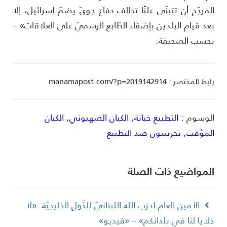
لمرجّح أن تتبنّى علنًا تحالف دفاع جويّ يضمّ إسرائيل، إلا
عد قيام البلدين بإضفاء الطّابع الرسميّ على العلاقات» –
حسب الصحيفة.
ط المختصر : manamapost.com/?p=2019142914
لوسوم :
التطبيع خيانة
,
الكيان الصهيوني
,
الكيان
لمؤقت
,
بحرينيون ضد التطبيع
لمواضیع ذات الصلة
الأمين العام لحزب الله اللبنانيّ للدُّوَلِ الخليجيَّة: «لا
لايا لنا في بلدانكم» – «فيديو»