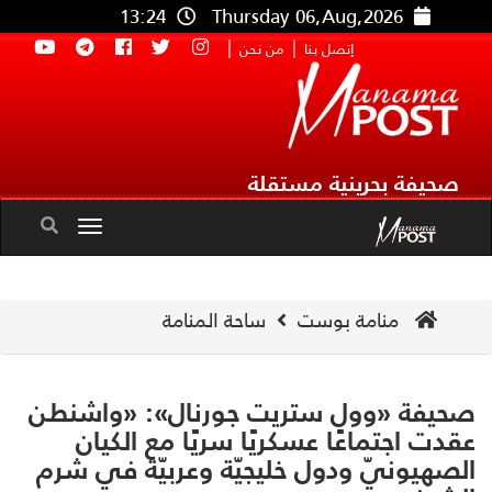
13:24
Thursday 06,Aug,2026
|
|
إتصل بنا
من نحن
صحيفة بحرينية مستقلة
Toggle
navigation
منامة بوست
ساحة المنامة
يفة «وول ستريت جورنال»: «واشنطن
دت اجتماعًا عسكريًا سريًا مع الكيان
صهيونيّ ودول خليجيّة وعربيّة في شرم