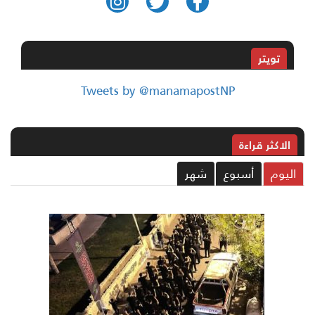
تويتر
Tweets by @manamapostNP
الاکثر قراءة
ليوم
أسبوع
شهر