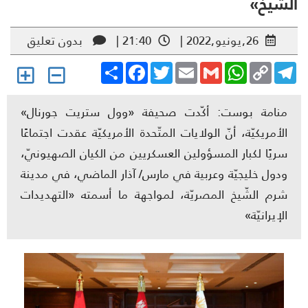
شيخ»
26,يونيو,2022 |
21:40 |
بدون تعليق
Share
Facebook
Twitter
Email
Gmail
WhatsApp
Copy
Telegr
Link
منامة بوست: أكّدت صحيفة «وول ستريت جورنال»
الأمريكيّة، أنّ الولايات المتّحدة الأمريكيّة عقدت اجتماعًا
سريًا لكبار المسؤولين العسكريين من الكيان الصهيونيّ،
ودول خليجيّة وعربية في مارس/ آذار الماضي، في مدينة
شرم الشّيخ المصريّة، لمواجهة ما أسمته «التهديدات
الإيرانيّة»