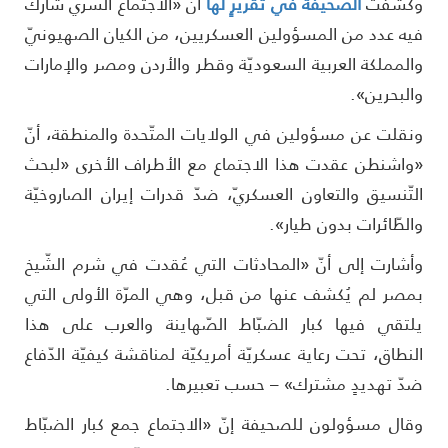
كشفت
الصّحيفة في تقريرٍ لها
أنّ «الاجتماع السّري شارك
يه عدد من المسؤولين العسكريين، من الكيان الصهيونيّ
المملكة العربية السعوديّة وقطر والأردن ومصر والإمارات
البحرين».
نقلت عن مسؤولين في الولايات المتّحدة والمنطقة، أنّ
واشنطن عقدت هذا الاجتماع مع الأطراف الأخرى «لبحث
لتّنسيق والتعاون العسكريّ، ضدّ قدرات إيران الصاروخيّة
الطّائرات بدون طيار».
أشارت إلى أنّ «المحادثات التي عُقدت في شرم الشّيخ
مصر لم يُكشف عنها من قبل، وهي المرّة الأولى التي
لتقي فيها كبار الضبّاط الصّهاينة والعرب على هذا
لنطاق، تحت رعاية عسكريّة أمريكيّة لمناقشة كيفيّة الدّفاع
دّ تهديدٍ مشترك» – حسب تعبيرها.
قال مسؤولون للصحيفة إنّ «الاجتماع جمع كبار الضبّاط