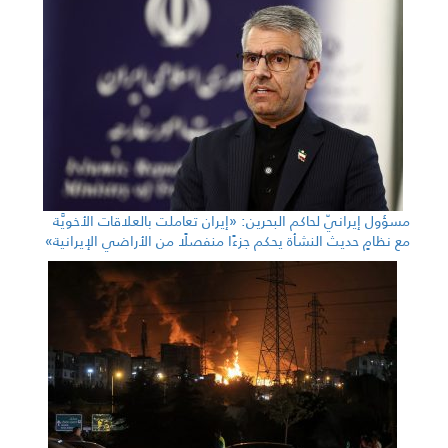
مسؤول إيرانيّ لحاكم البحرين: «إيران تعاملت بالعلاقات الأخويَّة
مع نظامٍ حديث النشأة يحكم جزءًا منفصلًا من الأراضي الإيرانية»