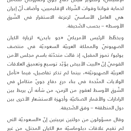
حماية قواتنا وقوات الشّركاء الإقليميين، وأضاف أنّ إيران
ي العامل الأساسيّ لزعزعة الاستقرار في الشّرق
لأوسط» – بحسب الصّحيفة.
يخطّط الرئيس الأمريكيّ «جو بايدن» لزيارة الكيان
لصهيونيّ والمملكة العربيّة السعوديّة في منتصف
وليو/ تموز المقبل، إذ قالت متحدّثة باسم مجلس الأمن
لقوميّ إنّ «البيت الأبيض يؤيّد توسيع وتعميق العلاقات
لعربيّة الصهيونيّة»، بينما لم تذكر تفاصيل، فيما «تأمل
لولايات المتّحدة في بناء درع دفاع جويّ متكاملٍ في
لشّرق الأوسط لعقودٍ من الزمن، من شأنه أن يربط بين
لرادارات والأقمار الصناعيّة وأجهزة الاستشعار الأخرى بين
ول المنطقة» – وفق الصّحيفة.
قال مسؤولون من دولتين عربيتين إنّ «السعوديّة التي
م تقيم علاقات دبلوماسيّة مع الكيان المحتل، من غير