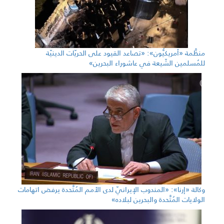
منظَّمة «أمريكيُّون»: «تصاعد القيود على الحريّات الدينيّة
للمُسلمين الشّيعة في عاشوراء البحرين»
وكالة «إرنا»: «المندوب الإيرانيّ لدى الأمم المُتَّحدة يرفض اتهامات
الولايات المُتَّحدة والبحرين لبلاده»