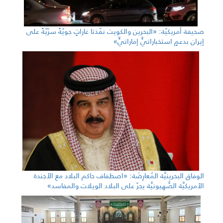
صحيفة أمريكيّة: «البحرين والكويت نفّذتا غاراتٍ جويّةً سرّيّةً على
إيران بدعمٍ استخباراتيٍّ إماراتيٍّ»
الوفاق البحرينيَّة المُعارِضَة: «اصطفاف حاكم البلاد مع الأجندة
الأمريكيَّة الصُّهيونيَّة يجرّ على البلاد الويلات والمفاسد»