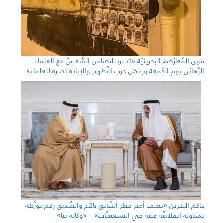
قوى المُعارَضة البحرينيَّة «تدعو للتضامن الشّعبيّ مع العلماء
الرَّهائن يوم الجُمعة ورفض حرب التَّطهير والإبادة نصرة للعلماء»
حاكم البحرين «يصف أمير قطر السَّابق بالأخ والصَّديق رغم تورُّطهِ
بمحاولة انقلابيَّة عليه في التسعينيَّات» – «وكالة بنا»