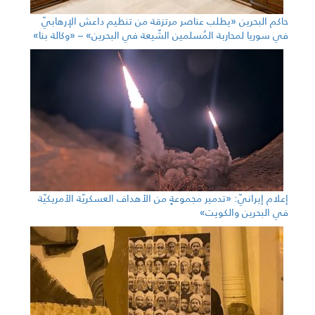
حاكم البحرين «يطلب عناصر مرتزقة من تنظيم داعش الإرهابيّ
في سوريا لمحاربة المُسلمين الشّيعة في البحرين» – «وكالة بنا»
إعلام إيرانيّ: «تدمير مجموعةٍ من الأهداف العسكريّة الأمريكيّة
في البحرين والكويت»