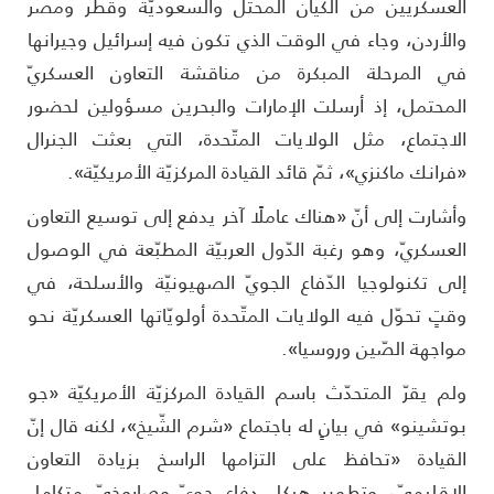
لعسكريين من الكيان المحتل والسعوديّة وقطر ومصر
الأردن، وجاء في الوقت الذي تكون فيه إسرائيل وجيرانها
ي المرحلة المبكرة من مناقشة التعاون العسكريّ
لمحتمل، إذ أرسلت الإمارات والبحرين مسؤولين لحضور
لاجتماع، مثل الولايات المتّحدة، التي بعثت الجنرال
فرانك ماكنزي»، ثمّ قائد القيادة المركزيّة الأمريكيّة».
أشارت إلى أنّ «هناك عاملًا آخر يدفع إلى توسيع التعاون
لعسكريّ، وهو رغبة الدّول العربيّة المطبّعة في الوصول
لى تكنولوجيا الدّفاع الجويّ الصهيونيّة والأسلحة، في
قتٍ تحوّل فيه الولايات المتّحدة أولويّاتها العسكريّة نحو
واجهة الصّين وروسيا».
لم يقرّ المتحدّث باسم القيادة المركزيّة الأمريكيّة «جو
وتشينو» في بيانٍ له باجتماع «شرم الشّيخ»، لكنه قال إنّ
لقيادة «تحافظ على التزامها الراسخ بزيادة التعاون
لإقليميّ، وتطوير هيكل دفاع جويّ وصاروخيّ متكامل