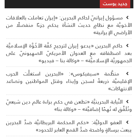
جديد بوست
مسؤول إيرانيّ لحاكم البحرين: «إيران تعاملت بالعلاقات
أخويَّة مع نظامٍ حديث النشأة يحكم جزءًا منفصلًا من
أراضي الإيرانية»
حاكم البحرين «يدعو إيران لترجيح كفَّة الأخُوَّة الإسلاميَّة
د اصطفافه مع العدوان الأمريكيّ الصهيونيّ على
جمهوريَّة الإسلاميَّة» – «وكالة بنا – فيديو»
منظَّمة «سيفيكوس»: «البحرين استغلَّت الحرب
إقليميَّة ذريعةً لسجن وإيذاء وقتل المواطنين وتصاعد
انتهاكات»
النِّيابة البحرينيَّة «تطعن في حكم براءة عالم دين شيعيّ
ُلَفِّق له تُهمًا إضافيَّة» – «وكالة بنا»
العفو الدوليَّة: «حكم المحكمة البريطانيَّة ضدَّ البحرين
عث برسالةٍ واضحة ضدَّ القمع العابر للحدود»