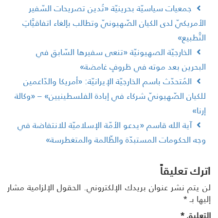
جمعيات سياسيّة بحرينيّة «تُدين تصريحات السّفير
لأمريكيّ لدى الكيان الصّهيونيّ وتطالب بإلغاء اتفاقيَّاتِ
لتَّطبيع»
الخارجيّة الصهيونيّة «تنعى سفيرها السّابق في
لبحرين بعد موته في ظروفٍ غامضة»
المُتحدّث باسم الخارجيّة الإيرانيّة: «أمريكا والدّاعمين
لكيان الصّهيونيّ شركاء في إبادة الفلسطينيين» – «وكالة
رنا»
آية الله قاسم «يدعو الأمّة الإسلاميّة للانتفاضة في
جه الحكومات المستبدّة والظّالمة والمتغطرسة»
رك تعليقاً
 يتم نشر عنوان بريدك الإلكتروني.
الحقول الإلزامية مشار
ها بـ
*
تعليق
*