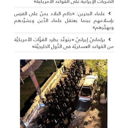
الضَّربات الإيرانيَّة على القواعد الأمريكيّة»
علماء البحرين: «حاكم البلاد يمنّ على الفرس
بإسلامهم بينما يعتقل علماء الدِّين ويشرِّدهم
ويهجِّرهم»
برلمانيّ إيرانيّ «يتوعَّد بطرد القوَّات الأمريكيَّة
من القواعد العسكريّة في الدُّول الخليجيَّة»