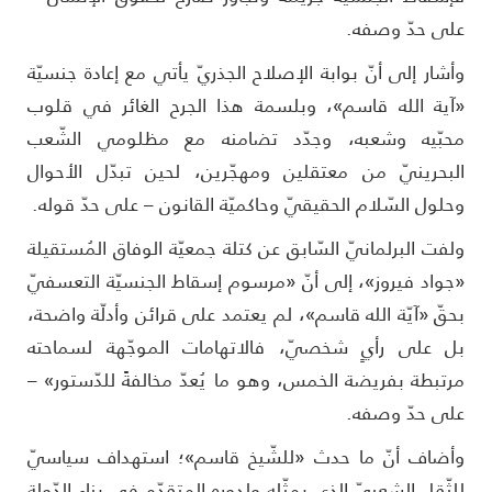
لى حدّ وصفه.
أشار إلى أنّ بوابة الإصلاح الجذريّ يأتي مع إعادة جنسيّة
آية الله قاسم»، وبلسمة هذا الجرح الغائر في قلوب
حبّيه وشعبه، وجدّد تضامنه مع مظلومي الشّعب
لبحرينيّ من معتقلين ومهجّرين، لحين تبدّل الأحوال
حلول السّلام الحقيقيّ وحاكميّة القانون – على حدّ قوله.
لفت البرلمانيّ السّابق عن كتلة جمعيّة الوفاق المُستقيلة
جواد فيروز»، إلى أنّ «مرسوم إسقاط الجنسيّة التعسفيّ
حقّ «آيّة الله قاسم»، لم يعتمد على قرائن وأدلّة واضحة،
ل على رأيٍ شخصيّ، فالاتهامات الموجّهة لسماحته
رتبطة بفريضة الخمس، وهو ما يُعدّ مخالفةً للدّستور» –
لى حدّ وصفه.
أضاف أنّ ما حدث «للشّيخ قاسم»؛ استهداف سياسيّ
لثّقل الشعبيّ الذي يمثّله ولدوره المتقدّم في بناء الدّولة