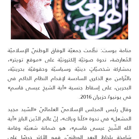
نامة بوست: نظّمت جمعيّة الوفاق الوطنيّ الإسلاميّة
لمُعارضة، ندوة صوتيّة إلكترونيّة على «موقع تويتر»،
مشاركة شخصيّاتٍ دينيّة وسياسيّة وحقوقيّة بحرينيّة،
التّزامن مع الذكرى السادسة لإقدام النظام الحاكم في
لبحرين، على إسقاط جنسية «آية الشيخ عيسى قاسم»
ي يونيو/ حزيران 2016.
قال رئيس المجلس الإسلاميّ العلمائيّ «السّيد مجيد
لمشعل» في ندوة «كلّنا وياك»، إنّ عالم الدّين البارز «آية
لله الشّيخ عيسى قاسم»، هو ضمانة شعبيّة وقامة
امخة بلحاظ البعد الوطنيّ، فهو الأكثر حرصًا على