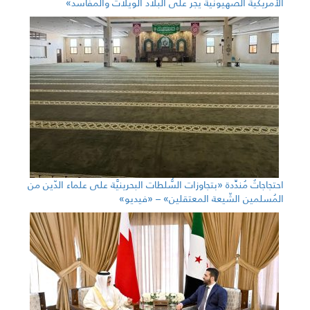
الأمريكيَّة الصُّهيونيَّة يجرّ على البلاد الويلات والمفاسد»
احتجاجاتٌ مُندِّدة «بتجاوزات السُّلطات البحرينيَّة على علماء الدّين من
المُسلمين الشّيعة المعتقلين» – «فيديو»