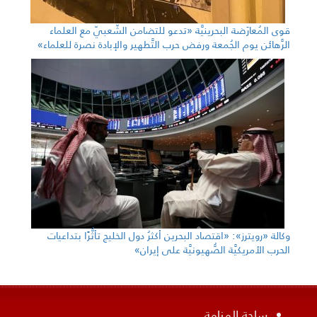
قوى المُعارَضة البحرينيَّة «تدعو للتضامن الشّعبيّ مع العلماء
الرَّهائن يوم الجُمعة ورفض حرب التَّطهير والإبادة نصرة للعلماء»
وكالة «رويترز»: «اقتصاد البحرين أكثرُ دول الخليج تأثُّرًا بتداعيات
الحرب الأمريكيَّة الصُّهيونيَّة على إيران»
ساحة المنامة