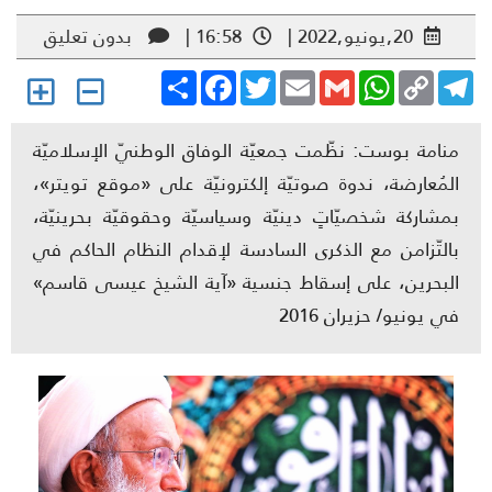
20,يونيو,2022 |
16:58 |
بدون تعليق
Share
Facebook
Twitter
Email
Gmail
WhatsApp
Copy
Telegr
Link
منامة بوست: نظّمت جمعيّة الوفاق الوطنيّ الإسلاميّة
المُعارضة، ندوة صوتيّة إلكترونيّة على «موقع تويتر»،
بمشاركة شخصيّاتٍ دينيّة وسياسيّة وحقوقيّة بحرينيّة،
بالتّزامن مع الذكرى السادسة لإقدام النظام الحاكم في
البحرين، على إسقاط جنسية «آية الشيخ عيسى قاسم»
في يونيو/ حزيران 2016