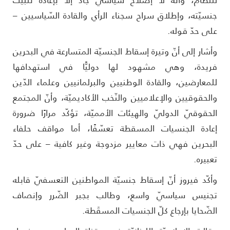
لنّظام، وأنّه لا إصلاح سياسيّ جاد إلا بإعادة تثبيت
نسيّته، وإطلاق سراح سجناء الرأي والقادة السّياسيين –
لى حدّ قوله.
أشار إلى أنّ وتيرة إسقاط الجنسيّة المتسارعة في البحرين
ريدة، وهي مشهود لها دوليًّا في استهدافها
لمعارضين، والقادة الوطنيين والبرلمانيين وعلماء الدّين
الحقوقيين والإعلاميين والنّخب الأكاديميّة، وأنّ المجتمع
لحقوقيّ الدوليّ والهيئات الأمميّة، تؤكّد مرارًا ضرورة
عادة الجنسيات المسقطة تعسّفًا، أما مواقف حلفاء
لبحرين فهي ذات معايير مزدوجة وغير كافية – على حدّ
عبيره.
أكّد فيروز أنّ إسقاط جنسيّة المواطنين التعسفيّ قابله
جنيس سياسيّ واسع، وطالب بجبر الضّرر وإنصاف
لضّحايا بإرجاع كلّ الجنسيات المسقَطة.