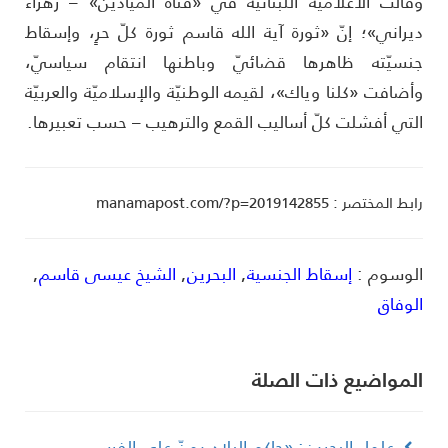
قالت الاعلاميّة اللبنانيّة في «قناة الميادين» – زهراء
يراني»؛ إنّ «ثورة آية الله قاسم ثورة كلّ حرٍ، وإسقاط
نسيّته ظاهرها قضائيّ وباطنها انتقام سياسيّ،
أضافت «كلنا وياك»، لقيمه الوطنيّة والإسلاميّة والعربيّة
لتي أفشلت كلّ أساليب القمع والترهيب – حسب تعبيرها.
ط المختصر : manamapost.com/?p=2019142855
لوسوم :
إسقاط الجنسية
,
البحرين
,
الشيخ عيسى قاسم
,
لوفاق
لمواضیع ذات الصلة
علماء البحرين: «حاكم البلاد يمنّ على الفرس