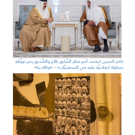
حاكم البحرين «يصف أمير قطر السَّابق بالأخ والصَّديق رغم تورُّطهِ
بمحاولة انقلابيَّة عليه في التسعينيَّات» – «وكالة بنا»