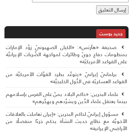
جديد بوست
صحيفة «هآرتس»: «الكيان الصهيونيّ زوَّد الإمارات
نظومات دفاع جويّ وطائرات لمواجهة الضَّربات الإيرانيَّة
ى القواعد الأمريكيّة»
برلمانيّ إيرانيّ «يتوعَّد بطرد القوَّات الأمريكيَّة من
قواعد العسكريّة في الدُّول الخليجيَّة»
علماء البحرين: «حاكم البلاد يمنّ على الفرس بإسلامهم
نما يعتقل علماء الدِّين ويشرِّدهم ويهجِّرهم»
مسؤول إيرانيّ لحاكم البحرين: «إيران تعاملت بالعلاقات
أخويَّة مع نظامٍ حديث النشأة يحكم جزءًا منفصلًا من
أراضي الإيرانية»