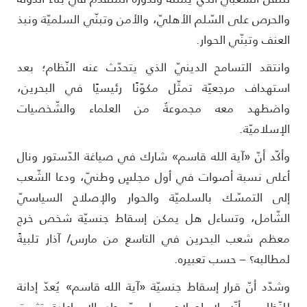
الحرص على السّلم الأهليّ، والأمن وتبنّي السلميّة ونبذ
لعنف وتبنّي الحوار.
انتقد التسامح الدينيّ الذي يتحدّث عنه النّظام؛ بعد
ستهداف مرجعيّة تمثّل مكوّنًا رئيسيًا في البحرين،
اضطهد معه مجموعةٌ من العلماء والشّخصيات
لإسلاميّة.
أكّد أنّ «آية الله قاسم» شارك في صياغة الدّستور ونال
على نسبة أصوات في أول مجلسٍ وطنيّ، ودعا الشّعب
لى التمسّك بالسلميّة والحوار والإصلاح السياسيّ
لشّامل، وتساءل هل يمكن إسقاط جنسيّة شخص خرج
عظم شعب البحرين في التاسع من مارس/ آذار تلبيةً
مطالبه؟ – حسب تعبيره.
شدّد أنّ قرار إسقاط جنسيّة «آية الله قاسم» يُعدّ إدانة