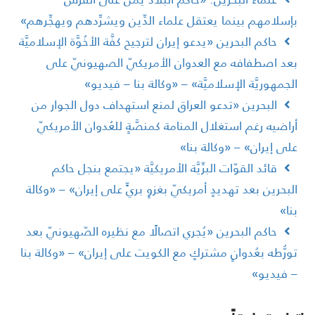
إسلامهم بينما يعتقل علماء الدِّين ويشرِّدهم ويهجِّرهم»
حاكم البحرين «يدعو إيران لترجيح كفَّة الأخُوَّة الإسلاميَّة
عد اصطفافه مع العدوان الأمريكيّ الصهيونيّ على
لجمهوريَّة الإسلاميَّة» – «وكالة بنا – فيديو»
البحرين «تدعو العراق لمنع استهداف دول الجوار من
راضيه رغم استغلال المنامة كمنصَّةٍ للعُدوان الأمريكيّ
لى إيران» – «وكالة بنا»
قائد القوّات البرِّيَّة الأمريكيَّة «يجتمع بنجل حاكم
لبحرين بعد تهديدٍ أمريكيّ بغزوٍ بريٍّ على إيران» – «وكالة
نا»
حاكم البحرين «يُجري اتصالًا مع نظيره الصّهيونيّ بعد
ورُّطه بعُدوانٍ مشتركٍ مع الكويت على إيران» – «وكالة بنا
 فيديو»