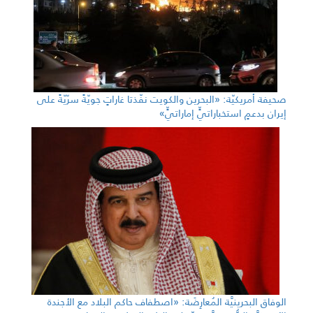
صحيفة أمريكيّة: «البحرين والكويت نفّذتا غاراتٍ جويّةً سرّيّةً على
إيران بدعمٍ استخباراتيٍّ إماراتيٍّ»
الوفاق البحرينيَّة المُعارِضَة: «اصطفاف حاكم البلاد مع الأجندة