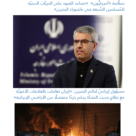
منظَّمة «أمريكيُّون»: «تصاعد القيود على الحريّات الدينيّة
للمُسلمين الشّيعة في عاشوراء البحرين»
مسؤول إيرانيّ لحاكم البحرين: «إيران تعاملت بالعلاقات الأخويَّة
مع نظامٍ حديث النشأة يحكم جزءًا منفصلًا من الأراضي الإيرانية»