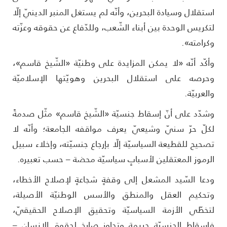
ستقلال وسيادة البحرين، وأنّه لم يستغل المنبر الدينيّ إلّا
تكريس الوحدة بين أبناء الشّعب، وللدّفاع عن حقوقه وعزّته
كرامته».
أكّد أنّه «لا يمكن المزايدة على وطنيّة «الشّيخ قاسم»،
حرصه على استقلال البحرين وهويّتها الإسلاميّة
العربيّة.
شدّد على أنّ إسقاط جنسيّة «الشّيخ قاسم» مثّل صدمةً
كلّ حرّ سنيّ وشيعيّ يعرف مواقفه الجامعة؛ وأنّه لا
صحيح للقطيعة السياسيّة إلّا بإرجاع جنسيّته، وإخلاء سبيل
لرموز المعتقلين لأسبابٍ سياسيّة محضة – حسب تعبيره.
دعا السّيد المشعل إلى وقفةٍ شجاعةٍ لإصلاح الأخطاء،
تحكيم العقل والمنطق والأسس الوطنيّة الأصيلة،
تخطّي الأزمة السياسيّة وتحقيق الإصلاح الحقيقيّ،
إسقاط الجنسيّة جريمة وتجاوز صارخ لحقوق الإنسان –