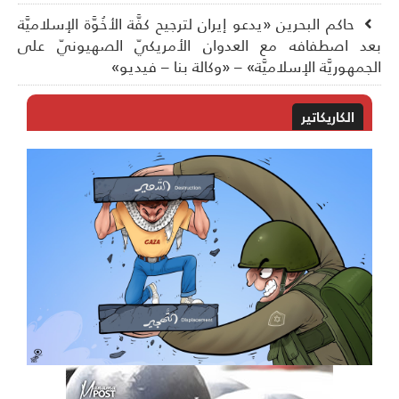
حاكم البحرين «يدعو إيران لترجيح كفَّة الأخُوَّة الإسلاميَّة
د اصطفافه مع العدوان الأمريكيّ الصهيونيّ على
جمهوريَّة الإسلاميَّة» – «وكالة بنا – فيديو»
الكاريكاتير