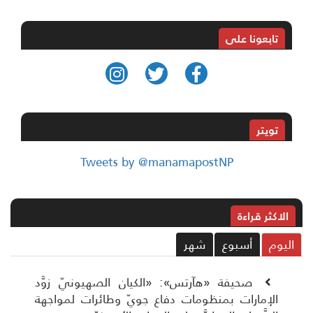
تابعونا على
تويتر
Tweets by @manamapostNP
الاکثر قراءة
ليوم
أسبوع
شهر
صحيفة «هآرتس»: «الكيان الصهيونيّ زوَّد
الإمارات بمنظومات دفاع جويّ وطائرات لمواجهة