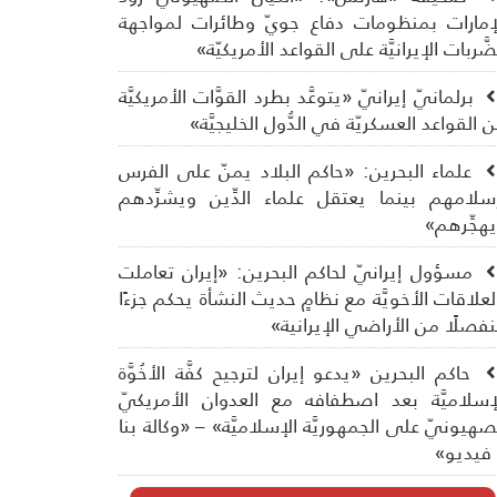
إمارات بمنظومات دفاع جويّ وطائرات لمواجهة
ضَّربات الإيرانيَّة على القواعد الأمريكيّة»
برلمانيّ إيرانيّ «يتوعَّد بطرد القوَّات الأمريكيَّة
 القواعد العسكريّة في الدُّول الخليجيَّة»
علماء البحرين: «حاكم البلاد يمنّ على الفرس
سلامهم بينما يعتقل علماء الدِّين ويشرِّدهم
هجِّرهم»
مسؤول إيرانيّ لحاكم البحرين: «إيران تعاملت
لعلاقات الأخويَّة مع نظامٍ حديث النشأة يحكم جزءًا
فصلًا من الأراضي الإيرانية»
حاكم البحرين «يدعو إيران لترجيح كفَّة الأخُوَّة
إسلاميَّة بعد اصطفافه مع العدوان الأمريكيّ
صهيونيّ على الجمهوريَّة الإسلاميَّة» – «وكالة بنا
فيديو»