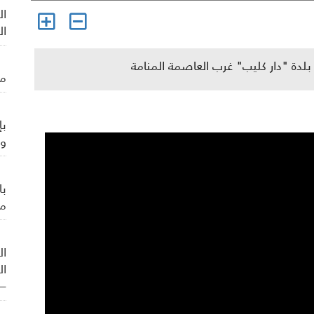
ال
ال
لدة "دار كليب" غرب العاصمة المنامة
من
بإ
وي
با
من
ال
ال
– 