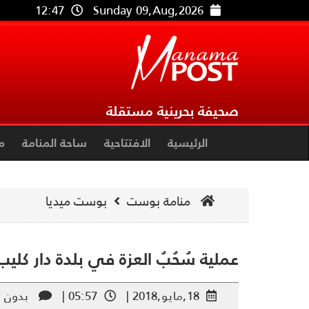
12:47
Sunday 09,Aug,2026
صحيفة بحرينية مستقلة
الرئيسية
الافتتاحية
ساحة المنامة
م
منامة بوست
بوست ميديا
عملية سُحُبُ العزة في بلدة دار كليب
18,مايو,2018 |
05:57 |
بدون ت