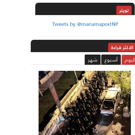
تويتر
Tweets by @manamapostNP
الاکثر قراءة
ليوم
أسبوع
شهر