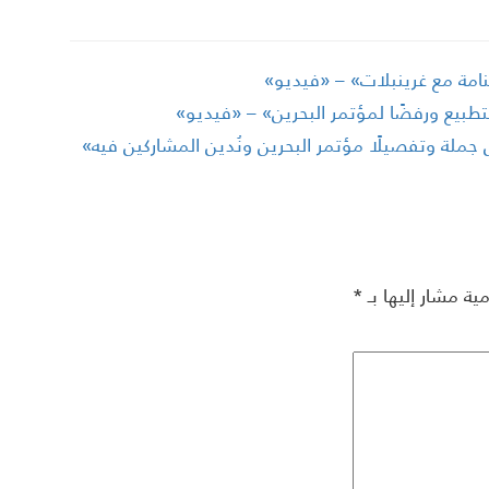
نامة مع غرينبلات» – «فيديو»
بيع ورفضًا لمؤتمر البحرين» – «فيديو»
لة وتفصيلًا مؤتمر البحرين ونُدين المشاركين فيه»
مية مشار إليها بـ
*