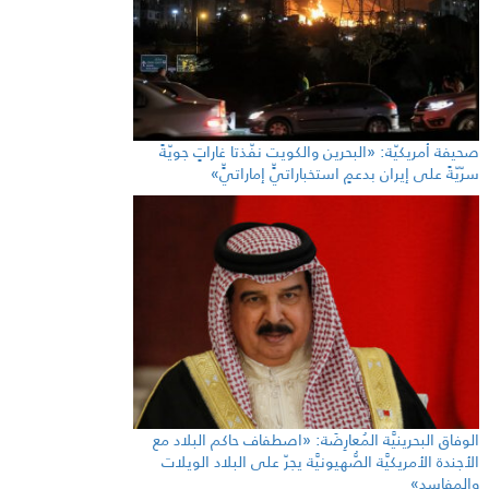
صحيفة أمريكيّة: «البحرين والكويت نفّذتا غاراتٍ جويّةً
سرّيّةً على إيران بدعمٍ استخباراتيٍّ إماراتيٍّ»
الوفاق البحرينيَّة المُعارِضَة: «اصطفاف حاكم البلاد مع
الأجندة الأمريكيَّة الصُّهيونيَّة يجرّ على البلاد الويلات
والمفاسد»