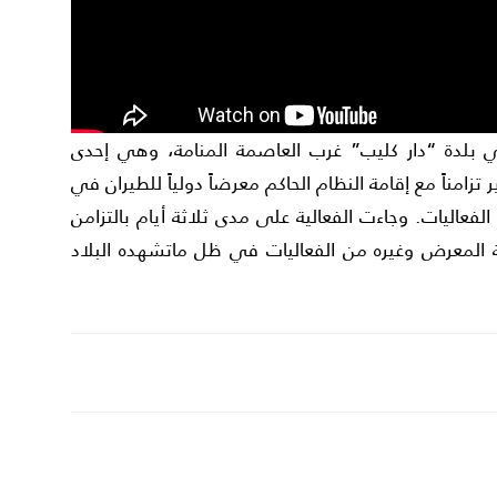
ي بلدة “دار كليب” غرب العاصمة المنامة، وهي إحدى
لمشروع الثوري لائتلاف شباب 14 فبراير تزامناً مع إقامة النظام الحاكم معرضاً دولياً للطيران في
فعاليات. وجاءت الفعالية على مدى ثلاثة أيام بالتزامن
 المعرض وغيره من الفعاليات في ظل ماتشهده البلاد