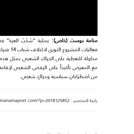
منامة بوست (خاص):
عملية “سُحُبُ العزة” ف
فعاليات ا
محاولة للتغطية على الحراك الشعبي بمثل هذه ال
مع المعرض تأكيداً على الرفض الشعبي لإقامة
من اضطراباتٍ سياسية وحراكٍ شعبي.
رابط المختصر : manamapost.com/?p=2018125852