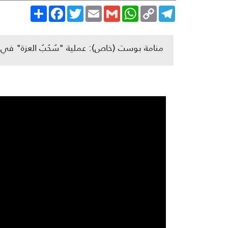
Share
Facebook
Twitter
Email
Gmail
WhatsApp
Copy
Telegram
Link
منامة بوست (خاص): عملية "سُحُبُ العزة" في ب