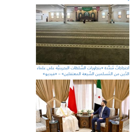
احتجاجاتٌ مُندِّدة «بتجاوزات السُّلطات البحرينيَّة على علماء
الدّين من المُسلمين الشّيعة المعتقلين» – «فيديو»