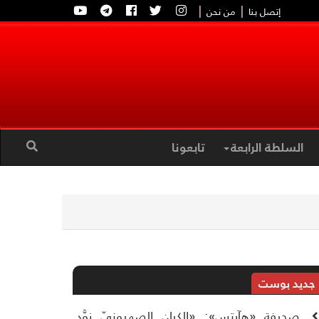
|
|
إتصل بنا
من نحن
السلطة الرابعة
تابعونا
جديد بوست
صحيفة «هآرتس»: «الكيان الصهيونيّ زوَّد