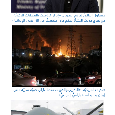
مسؤول إيرانيّ لحاكم البحرين: «إيران تعاملت بالعلاقات الأخويَّة
مع نظامٍ حديث النشأة يحكم جزءًا منفصلًا من الأراضي الإيرانية»
صحيفة أمريكيّة: «البحرين والكويت نفّذتا غاراتٍ جويّةً سرّيّةً على
إيران بدعمٍ استخباراتيٍّ إماراتيٍّ»