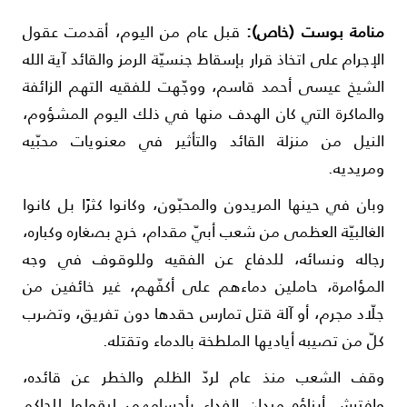
نامة بوست (خاص):
قبل عام من اليوم، أقدمت عقول
لإجرام على اتخاذ قرار بإسقاط جنسيّة الرمز والقائد آية الله
لشيخ عيسى أحمد قاسم، ووجّهت للفقيه التهم الزائفة
الماكرة التي كان الهدف منها في ذلك اليوم المشؤوم،
لنيل من منزلة القائد والتأثير في معنويات محبّيه
مريديه.
بان في حينها المريدون والمحبّون، وكانوا كثرًا بل كانوا
لغالبيّة العظمى من شعب أبيّ مقدام، خرج بصغاره وكباره،
جاله ونسائه، للدفاع عن الفقيه وللوقوف في وجه
لمؤامرة، حاملين دماءهم على أكفّهم، غير خائفين من
لّاد مجرم، أو آلة قتل تمارس حقدها دون تفريق، وتضرب
لّ من تصيبه أياديها الملطخة بالدماء وتقتله.
قف الشعب منذ عام لردّ الظلم والخطر عن قائده،
افترش أبناؤه ميدان الفداء بأجسامهم، ليقولوا للحاكم