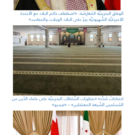
الوفاق البحرينيَّة المُعارِضَة: «اصطفاف حاكم البلاد مع الأجندة
الأمريكيَّة الصُّهيونيَّة يجرّ على البلاد الويلات والمفاسد»
احتجاجاتٌ مُندِّدة «بتجاوزات السُّلطات البحرينيَّة على علماء الدّين من
المُسلمين الشّيعة المعتقلين» – «فيديو»