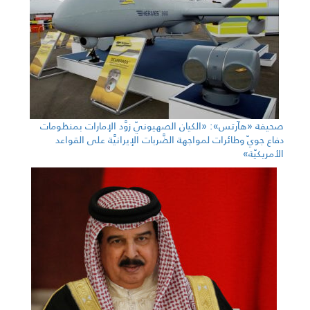
صحيفة «هآرتس»: «الكيان الصهيونيّ زوَّد الإمارات بمنظومات
دفاع جويّ وطائرات لمواجهة الضَّربات الإيرانيَّة على القواعد
الأمريكيّة»