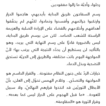
حلوا، وأحبّة ما زالوا مفقودين.
سم السفاحون طريق البداية بأيديهم، هاجموا الدراز
ارتكبوا جرائمهم وأفسدوا وتمادوا، لكنّهم لم يحقّقوا
هدافهم وأحلامهم بالقضاء على الإرادة الصلبة والعزيمة
لراسخة للشعب الصامد. لكن من يرسم طريق البداية،
يس بالضرورة قادرًا على رسم النهاية التي يريد، وهو
التأكيد لن يستطيع أن يحدّد النتيجة التي يرغب بها؛ لأنّ
لمواجهة اليوم باتت مختلفة، والطريق إلى الحريّة تستحق
لتضحية وبذل الدماء.
يارات الردّ على جنون النظام مفتوحة.. والقرار الحاسم هو
لمواجهة والتصدّي.. وكلام الهمس تحوّل إلى العلن، بأنّ
لأبطال الثوريّين قد اتخذوا قرارهم النهائيّ، ولا سبيل
لعودة.. «ما قبل الهجوم على الدراز ليس كما بعده»..
قرار الثورة هو «المقاومة».