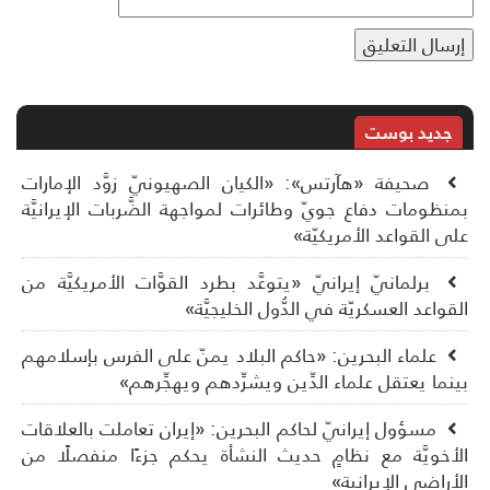
جديد بوست
صحيفة «هآرتس»: «الكيان الصهيونيّ زوَّد الإمارات
نظومات دفاع جويّ وطائرات لمواجهة الضَّربات الإيرانيَّة
ى القواعد الأمريكيّة»
برلمانيّ إيرانيّ «يتوعَّد بطرد القوَّات الأمريكيَّة من
قواعد العسكريّة في الدُّول الخليجيَّة»
علماء البحرين: «حاكم البلاد يمنّ على الفرس بإسلامهم
نما يعتقل علماء الدِّين ويشرِّدهم ويهجِّرهم»
مسؤول إيرانيّ لحاكم البحرين: «إيران تعاملت بالعلاقات
أخويَّة مع نظامٍ حديث النشأة يحكم جزءًا منفصلًا من
أراضي الإيرانية»