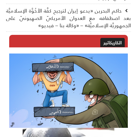
حاكم البحرين «يدعو إيران لترجيح كفَّة الأخُوَّة الإسلاميَّة
د اصطفافه مع العدوان الأمريكيّ الصهيونيّ على
جمهوريَّة الإسلاميَّة» – «وكالة بنا – فيديو»
الكاريكاتير