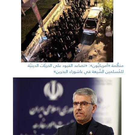
منظَّمة «أمريكيُّون»: «تصاعد القيود على الحريّات الدينيّة
للمُسلمين الشّيعة في عاشوراء البحرين»