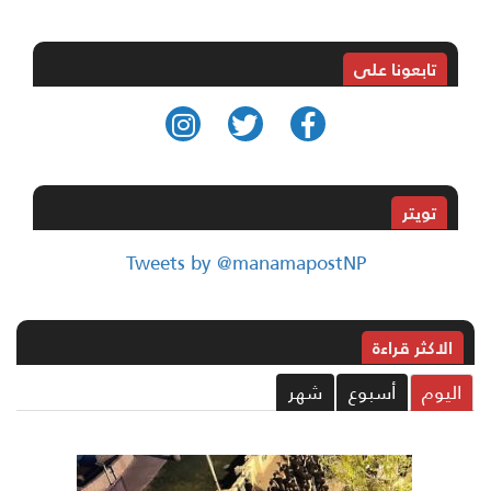
تابعونا على
تويتر
Tweets by @manamapostNP
الاکثر قراءة
ليوم
أسبوع
شهر