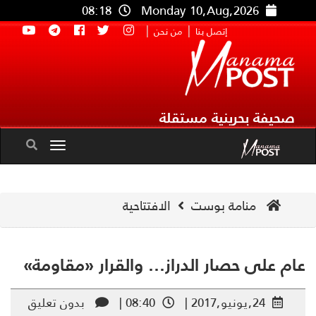
08:18
Monday 10,Aug,2026
|
|
إتصل بنا
من نحن
صحيفة بحرينية مستقلة
Toggle
navigation
منامة بوست
الافتتاحية
م على حصار الدراز… والقرار «مقاومة»
24,يونيو,2017 |
08:40 |
بدون تعليق