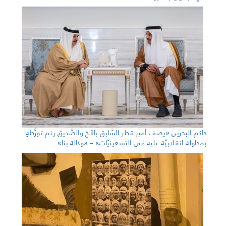
حاكم البحرين «يصف أمير قطر السَّابق بالأخ والصَّديق رغم تورُّطهِ
بمحاولة انقلابيَّة عليه في التسعينيَّات» – «وكالة بنا»