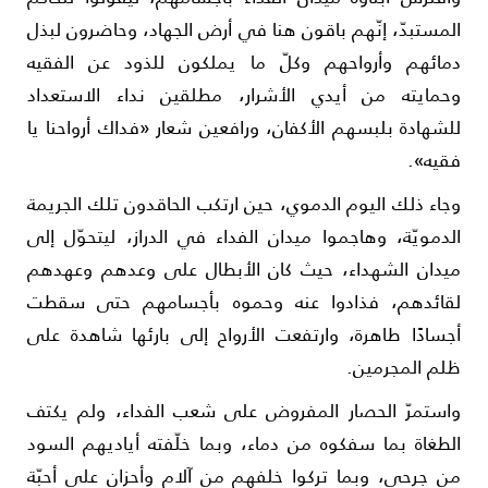
لمستبدّ، إنّهم باقون هنا في أرض الجهاد، وحاضرون لبذل
مائهم وأرواحهم وكلّ ما يملكون للذود عن الفقيه
حمايته من أيدي الأشرار، مطلقين نداء الاستعداد
لشهادة بلبسهم الأكفان، ورافعين شعار «فداك أرواحنا يا
قيه».
جاء ذلك اليوم الدموي، حين ارتكب الحاقدون تلك الجريمة
لدمويّة، وهاجموا ميدان الفداء في الدراز، ليتحوّل إلى
يدان الشهداء، حيث كان الأبطال على وعدهم وعهدهم
قائدهم، فذادوا عنه وحموه بأجسامهم حتى سقطت
جسادًا طاهرة، وارتفعت الأرواح إلى بارئها شاهدة على
لم المجرمين.
استمرّ الحصار المفروض على شعب الفداء، ولم يكتف
لطغاة بما سفكوه من دماء، وبما خلّفته أياديهم السود
ن جرحى، وبما تركوا خلفهم من آلام وأحزان على أحبّة