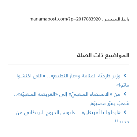
ط المختصر : manamapost.com/?p=2017083920
لمواضیع ذات الصلة
وزير خارجيّة المنامة و«عارُ التطبيع».. «اللي اختشوا
اتوا»
من «الاستفتاء الشعبيّ» إلى «العريضة الشعبيّة»..
عبٌ يقرّر مصيرَه
«ارحلوا يا أمريكان» .. كابوس الخروج البريطاني من
ديد!!