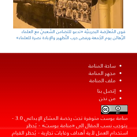
قوى المُعارَضة البحرينيَّة «تدعو للتضامن الشّعبيّ مع العلماء
الرَّهائن يوم الجُمعة ورفض حرب التَّطهير والإبادة نصرة للعلماء»
ساحة المنامة
مجهر المنامة
ملف المنامة
إتصل بنا
من نحن
منامة بوست متوفرة تحت رخصة المشاع الإبداعي 3.0 -
يتوجب نسب المقال الى «منامة بوست» - يُحظر
استخدام العمل لأية أهداف وغايات تجارية - يُحظر القيام